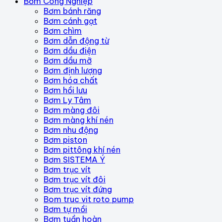
Bơm Công Nghiệp
Bơm bánh răng
Bơm cánh gạt
Bơm chìm
Bơm dẫn động từ
Bơm dầu điện
Bơm dầu mỡ
Bơm định lượng
Bơm hóa chất
Bơm hồi lưu
Bơm Ly Tâm
Bơm màng đôi
Bơm màng khí nén
Bơm nhu động
Bơm piston
Bơm pittông khí nén
Bơm SISTEMA Ý
Bơm trục vít
Bơm trục vít đôi
Bơm trục vít đứng
Bom truc vit roto pump
Bơm tự mồi
Bơm tuần hoàn