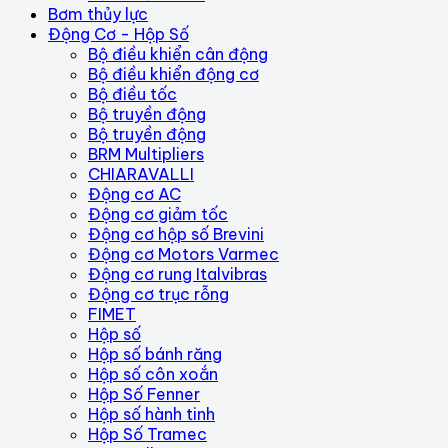
Bơm thủy lực
Động Cơ - Hộp Số
Bộ điều khiển cân động
Bộ điều khiển động cơ
Bộ điều tốc
Bộ truyền động
Bộ truyền động
BRM Multipliers
CHIARAVALLI
Động cơ AC
Động cơ giảm tốc
Động cơ hộp số Brevini
Động cơ Motors Varmec
Động cơ rung Italvibras
Động cơ trục rỗng
FIMET
Hộp số
Hộp số bánh răng
Hộp số côn xoắn
Hộp Số Fenner
Hộp số hành tinh
Hộp Số Tramec