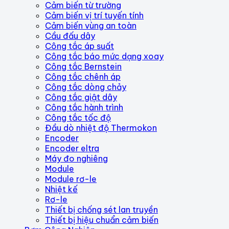
Cảm biến từ trường
Cảm biến vị trí tuyến tính
Cảm biến vùng an toàn
Cầu đấu dây
Công tắc áp suất
Công tắc báo mức dạng xoay
Công tắc Bernstein
Công tắc chênh áp
Công tắc dòng chảy
Công tắc giật dây
Công tắc hành trình
Công tắc tốc độ
Đầu dò nhiệt độ Thermokon
Encoder
Encoder eltra
Máy đo nghiêng
Module
Module rơ-le
Nhiệt kế
Rơ-le
Thiết bị chống sét lan truyền
Thiết bị hiệu chuẩn cảm biến