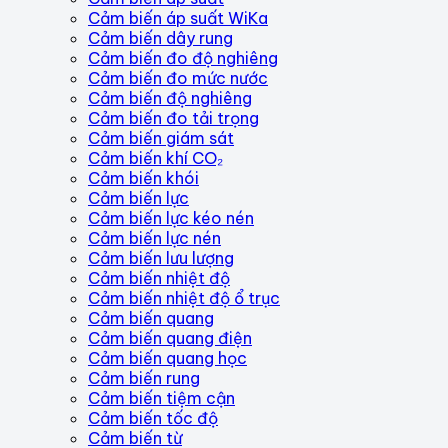
Cảm biến áp suất WiKa
Cảm biến dây rung
Cảm biến đo độ nghiêng
Cảm biến đo mức nước
Cảm biến độ nghiêng
Cảm biến đo tải trọng
Cảm biến giám sát
Cảm biến khí CO₂
Cảm biến khói
Cảm biến lực
Cảm biến lực kéo nén
Cảm biến lực nén
Cảm biến lưu lượng
Cảm biến nhiệt độ
Cảm biến nhiệt độ ổ trục
Cảm biến quang
Cảm biến quang điện
Cảm biến quang học
Cảm biến rung
Cảm biến tiệm cận
Cảm biến tốc độ
Cảm biến từ