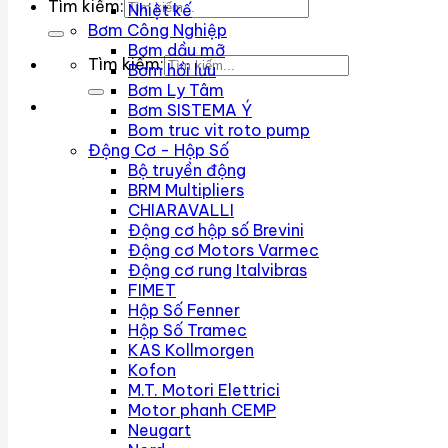
Tìm kiếm:
Nhiệt kế
Bơm Công Nghiệp
Bơm dầu mỡ
Tìm kiếm:
Bơm hồi lưu
Bơm Ly Tâm
Bơm SISTEMA Ý
Bom truc vit roto pump
Động Cơ - Hộp Số
Bộ truyền động
BRM Multipliers
CHIARAVALLI
Động cơ hộp số Brevini
Động cơ Motors Varmec
Động cơ rung Italvibras
FIMET
Hộp Số Fenner
Hộp Số Tramec
KAS Kollmorgen
Kofon
M.T. Motori Elettrici
Motor phanh CEMP
Neugart