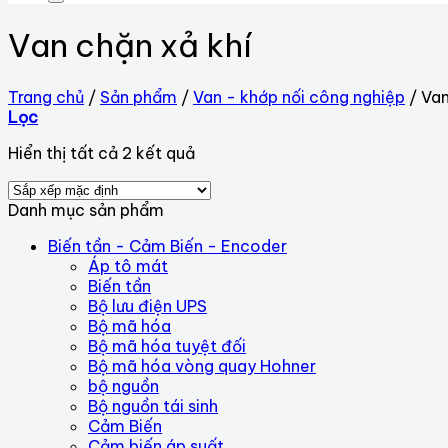
Van chặn xả khí
Trang chủ
/
Sản phẩm
/
Van - khớp nối công nghiệp
/
Van
Lọc
Hiển thị tất cả 2 kết quả
Danh mục sản phẩm
Biến tần - Cảm Biến - Encoder
Áp tô mát
Biến tần
Bộ lưu điện UPS
Bộ mã hóa
Bộ mã hóa tuyệt đối
Bộ mã hóa vòng quay Hohner
bộ nguồn
Bộ nguồn tái sinh
Cảm Biến
Cảm biến áp suất