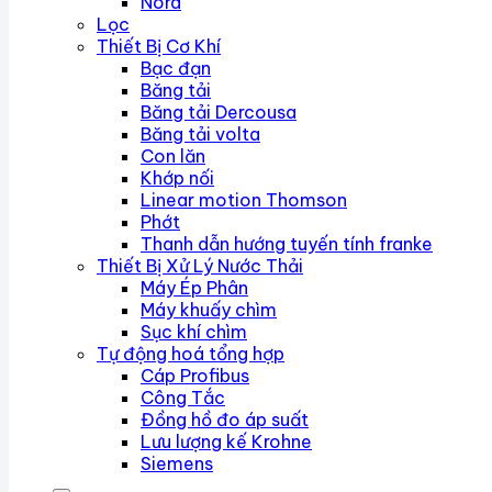
Nord
Lọc
Thiết Bị Cơ Khí
Bạc đạn
Băng tải
Băng tải Dercousa
Băng tải volta
Con lăn
Khớp nối
Linear motion Thomson
Phớt
Thanh dẫn hướng tuyến tính franke
Thiết Bị Xử Lý Nước Thải
Máy Ép Phân
Máy khuấy chìm
Sục khí chìm
Tự động hoá tổng hợp
Cáp Profibus
Công Tắc
Đồng hồ đo áp suất
Lưu lượng kế Krohne
Siemens