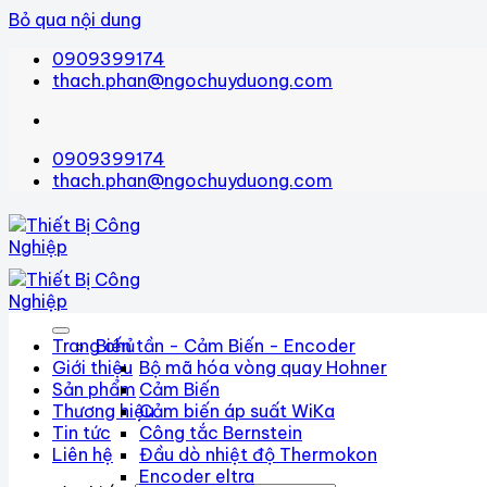
Bỏ qua nội dung
0909399174
thach.phan@ngochuyduong.com
0909399174
thach.phan@ngochuyduong.com
Trang chủ
Biến tần - Cảm Biến - Encoder
Giới thiệu
Bộ mã hóa vòng quay Hohner
Sản phẩm
Cảm Biến
Thương hiệu
Cảm biến áp suất WiKa
Tin tức
Công tắc Bernstein
Liên hệ
Đầu dò nhiệt độ Thermokon
Encoder eltra