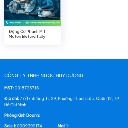
Động Cơ Phanh M.T.
Motori Elettrici Italy
CÔNG TY TNHH NGỌC HUY DƯƠNG
MST:
0318736715
Địa chỉ:
77/17 đường TL 29, Phường Thạnh Lộc, Quận 12, TP
Hồ Chí Minh
Phòng Kinh Doanh:
Sale 1:
0909399174
Mail 1: