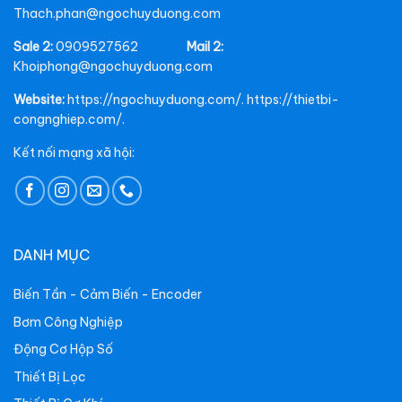
Thach.phan@ngochuyduong.com
Sale 2:
0909527562
Mail 2:
Khoiphong@ngochuyduong.com
Website:
https://ngochuyduong.com/. https://thietbi-
congnghiep.com/.
Kết nối mạng xã hội:
DANH MỤC
Biến Tần - Cảm Biến - Encoder
Bơm Công Nghiệp
Động Cơ Hộp Số
Thiết Bị Lọc