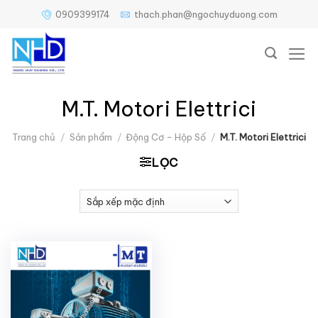
Bỏ
0909399174
thach.phan@ngochuyduong.com
qua
nội
dung
M.T. Motori Elettrici
Trang chủ
/
Sản phẩm
/
Động Cơ - Hộp Số
/
M.T. Motori Elettrici
LỌC