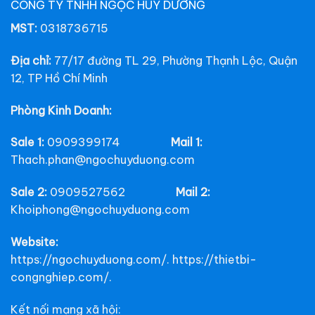
CÔNG TY TNHH NGỌC HUY DƯƠNG
MST:
0318736715
Địa chỉ:
77/17 đường TL 29, Phường Thạnh Lộc, Quận
12, TP Hồ Chí Minh
Phòng Kinh Doanh:
Sale 1:
0909399174
Mail 1:
Thach.phan@ngochuyduong.com
Sale 2:
0909527562
Mail 2:
Khoiphong@ngochuyduong.com
Website:
https://ngochuyduong.com/. https://thietbi-
congnghiep.com/.
Kết nối mạng xã hội: