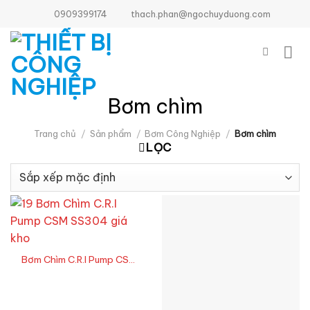
Bỏ
0909399174
thach.phan@ngochuyduong.com
qua
nội
dung
Bơm chìm
Trang chủ
/
Sản phẩm
/
Bơm Công Nghiệp
/
Bơm chìm
LỌC
Bơm Chìm C.R.I Pump CSM
SS304 giá kho