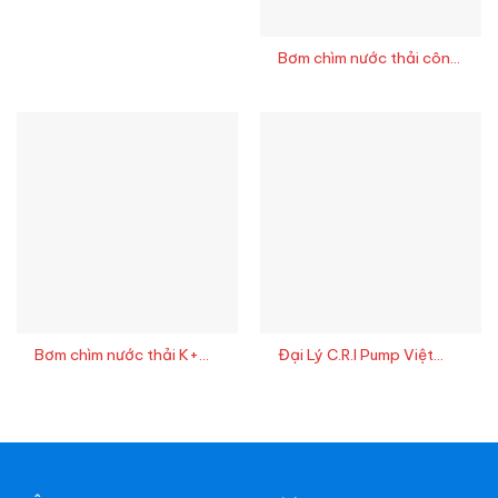
Bơm chìm nước thải công
nghiệp Crane Pumps
Bơm chìm nước thải K+
Đại Lý C.R.I Pump Việt
ENERGY DN40–DN500
Nam giá kho
Caprari