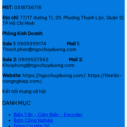
MST:
0318736715
Địa chỉ:
77/17 đường TL 29, Phường Thạnh Lộc, Quận 12,
TP Hồ Chí Minh
Phòng Kinh Doanh:
Sale 1:
0909399174
Mail 1:
Thach.phan@ngochuyduong.com
Sale 2:
0909527562
Mail 2:
Khoiphong@ngochuyduong.com
Website:
https://ngochuyduong.com/. https://thietbi-
congnghiep.com/.
Kết nối mạng xã hội:
DANH MỤC
Biến Tần - Cảm Biến - Encoder
Bơm Công Nghiệp
Động Cơ Hộp Số