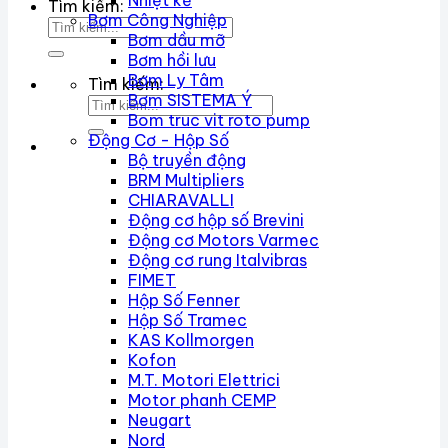
Nhiệt kế
Tìm kiếm:
Bơm Công Nghiệp
Bơm dầu mỡ
Bơm hồi lưu
Bơm Ly Tâm
Tìm kiếm:
Bơm SISTEMA Ý
Bom truc vit roto pump
Động Cơ - Hộp Số
Bộ truyền động
BRM Multipliers
CHIARAVALLI
Động cơ hộp số Brevini
Động cơ Motors Varmec
Động cơ rung Italvibras
FIMET
Hộp Số Fenner
Hộp Số Tramec
KAS Kollmorgen
Kofon
M.T. Motori Elettrici
Motor phanh CEMP
Neugart
Nord