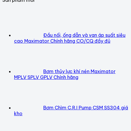
Đầu nối, ống dẫn và van áp suất siêu
cao Maximator Chính hãng CO/CQ đầy đủ
Bơm thủy lực khí nén Maximator
MPLV SPLV GPLV Chính hãng
Bơm Chìm C.R.I Pump CSM SS304 giá
kho