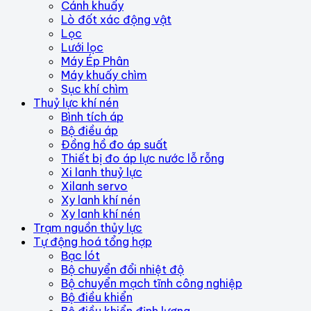
Cánh khuấy
Lò đốt xác động vật
Lọc
Lưới lọc
Máy Ép Phân
Máy khuấy chìm
Sục khí chìm
Thuỷ lực khí nén
Bình tích áp
Bộ điều áp
Đồng hồ đo áp suất
Thiết bị đo áp lực nước lỗ rỗng
Xi lanh thuỷ lực
Xilanh servo
Xy lanh khí nén
Xy lanh khí nén
Trạm nguồn thủy lực
Tự động hoá tổng hợp
Bạc lót
Bộ chuyển đổi nhiệt độ
Bộ chuyển mạch tĩnh công nghiệp
Bộ điều khiển
Bộ điều khiển định lượng