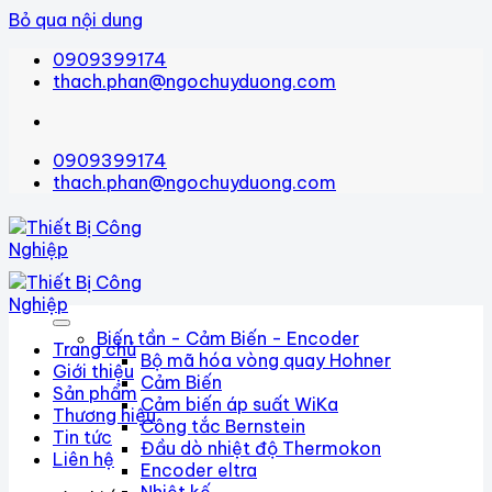
Bỏ qua nội dung
0909399174
thach.phan@ngochuyduong.com
0909399174
thach.phan@ngochuyduong.com
Biến tần - Cảm Biến - Encoder
Trang chủ
Bộ mã hóa vòng quay Hohner
Giới thiệu
Cảm Biến
Sản phẩm
Cảm biến áp suất WiKa
Thương hiệu
Công tắc Bernstein
Tin tức
Đầu dò nhiệt độ Thermokon
Liên hệ
Encoder eltra