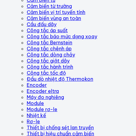
Cảm biến từ trường
Cảm biến vị trí tuyến tính
Cảm biến vùng an toàn
Cầu đấu dây
Công tắc áp suất
Công tắc báo mức dạng xoay
Công tắc Bernstein
Công tắc chênh áp
Công tắc dòng chảy
Công tắc giật dây
Công tắc hành trình
Công tắc tốc độ
Đầu dò nhiệt độ Thermokon
Encoder
Encoder eltra
Máy đo nghiêng
Module
Module rơ-le
Nhiệt kế
Rơ-le
Thiết bị chống sét lan truyền
Thiết bị hiệu chuẩn cảm biến