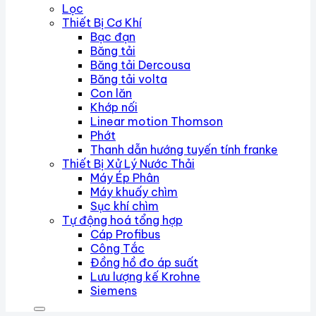
Lọc
Thiết Bị Cơ Khí
Bạc đạn
Băng tải
Băng tải Dercousa
Băng tải volta
Con lăn
Khớp nối
Linear motion Thomson
Phớt
Thanh dẫn hướng tuyến tính franke
Thiết Bị Xử Lý Nước Thải
Máy Ép Phân
Máy khuấy chìm
Sục khí chìm
Tự động hoá tổng hợp
Cáp Profibus
Công Tắc
Đồng hồ đo áp suất
Lưu lượng kế Krohne
Siemens