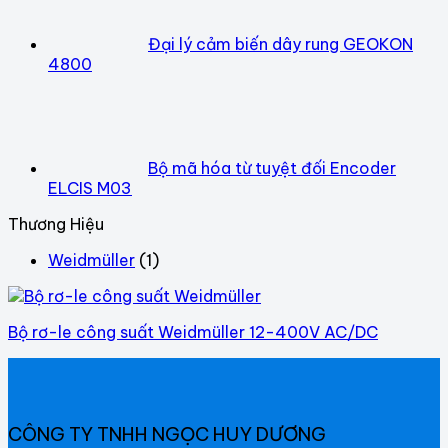
Đại lý cảm biến dây rung GEOKON
4800
Bộ mã hóa từ tuyệt đối Encoder
ELCIS M03
Thương Hiệu
Weidmüller
(1)
Bộ rơ-le công suất Weidmüller 12-400V AC/DC
CÔNG TY TNHH NGỌC HUY DƯƠNG