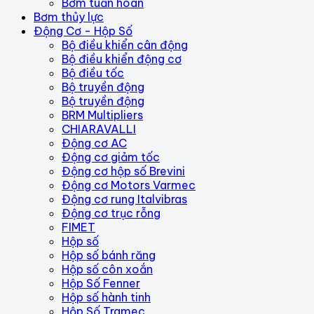
Bơm tuần hoàn
Bơm thủy lực
Động Cơ - Hộp Số
Bộ điều khiển cân động
Bộ điều khiển động cơ
Bộ điều tốc
Bộ truyền động
Bộ truyền động
BRM Multipliers
CHIARAVALLI
Động cơ AC
Động cơ giảm tốc
Động cơ hộp số Brevini
Động cơ Motors Varmec
Động cơ rung Italvibras
Động cơ trục rỗng
FIMET
Hộp số
Hộp số bánh răng
Hộp số côn xoắn
Hộp Số Fenner
Hộp số hành tinh
Hộp Số Tramec