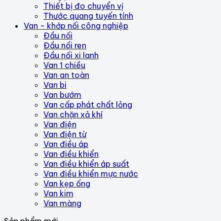
Thiết bị đo chuyển vị
Thước quang tuyến tính
Van - khớp nối công nghiệp
Đầu nối
Đầu nối ren
Đầu nối xi lanh
Van 1 chiều
Van an toàn
Van bi
Van bướm
Van cấp phát chất lỏng
Van chặn xả khí
Van điện
Van điện từ
Van điều áp
Van điều khiển
Van điều khiển áp suất
Van điều khiển mực nước
Van kẹp ống
Van kim
Van màng
Sản phẩm mới