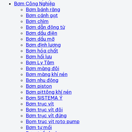
Bơm Công Nghiệp
Bơm bánh răng
Bơm cánh gạt
Bơm chìm
Bơm dẫn động từ
Bơm dầu điện
Bơm dầu mỡ
Bơm định lượng
Bơm hóa chất
Bơm hồi lưu
Bơm Ly Tâm
Bơm màng đôi
Bơm màng khí nén
Bơm nhu động
Bơm piston
Bơm pittông khí nén
Bơm SISTEMA Ý
Bơm trục vít
Bơm trục vít đôi
Bơm trục vít đứng
Bom truc vit roto pump
Bơm tự mồi