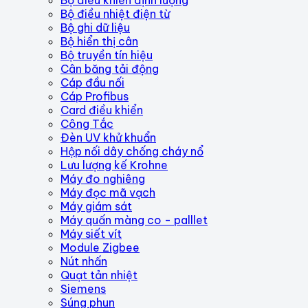
Bộ điều nhiệt điện từ
Bộ ghi dữ liệu
Bộ hiển thị cân
Bộ truyền tín hiệu
Cân băng tải động
Cáp đầu nối
Cáp Profibus
Card điều khiển
Công Tắc
Đèn UV khử khuẩn
Hộp nối dây chống cháy nổ
Lưu lượng kế Krohne
Máy đo nghiêng
Máy đọc mã vạch
Máy giám sát
Máy quấn màng co - palllet
Máy siết vít
Module Zigbee
Nút nhấn
Quạt tản nhiệt
Siemens
Súng phun