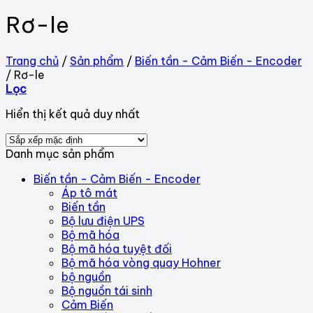
Rơ-le
Trang chủ
/
Sản phẩm
/
Biến tần - Cảm Biến - Encoder
/
Rơ-le
Lọc
Hiển thị kết quả duy nhất
Danh mục sản phẩm
Biến tần - Cảm Biến - Encoder
Áp tô mát
Biến tần
Bộ lưu điện UPS
Bộ mã hóa
Bộ mã hóa tuyệt đối
Bộ mã hóa vòng quay Hohner
bộ nguồn
Bộ nguồn tái sinh
Cảm Biến