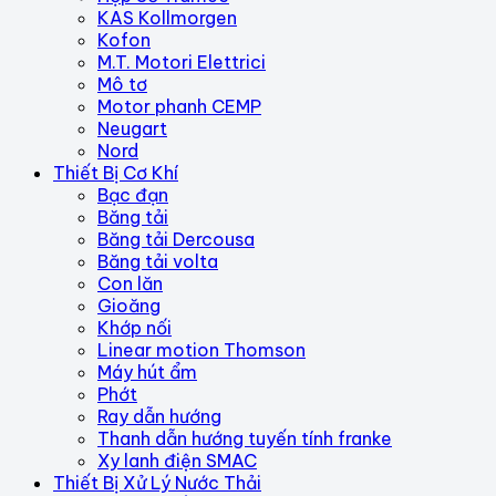
KAS Kollmorgen
Kofon
M.T. Motori Elettrici
Mô tơ
Motor phanh CEMP
Neugart
Nord
Thiết Bị Cơ Khí
Bạc đạn
Băng tải
Băng tải Dercousa
Băng tải volta
Con lăn
Gioăng
Khớp nối
Linear motion Thomson
Máy hút ẩm
Phớt
Ray dẫn hướng
Thanh dẫn hướng tuyến tính franke
Xy lanh điện SMAC
Thiết Bị Xử Lý Nước Thải