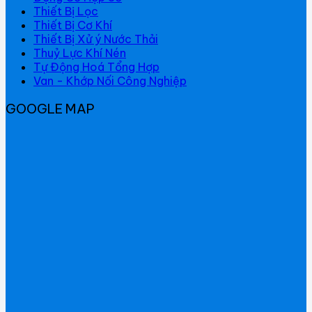
Thiết Bị Lọc
Thiết Bị Cơ Khí
Thiết Bị Xử ý Nước Thải
Thuỷ Lực Khí Nén
Tự Động Hoá Tổng Hợp
Van - Khớp Nối Công Nghiệp
GOOGLE MAP