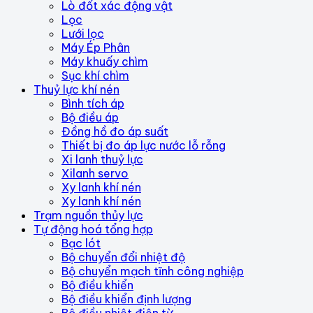
Lò đốt xác động vật
Lọc
Lưới lọc
Máy Ép Phân
Máy khuấy chìm
Sục khí chìm
Thuỷ lực khí nén
Bình tích áp
Bộ điều áp
Đồng hồ đo áp suất
Thiết bị đo áp lực nước lỗ rỗng
Xi lanh thuỷ lực
Xilanh servo
Xy lanh khí nén
Xy lanh khí nén
Trạm nguồn thủy lực
Tự động hoá tổng hợp
Bạc lót
Bộ chuyển đổi nhiệt độ
Bộ chuyển mạch tĩnh công nghiệp
Bộ điều khiển
Bộ điều khiển định lượng
Bộ điều nhiệt điện từ