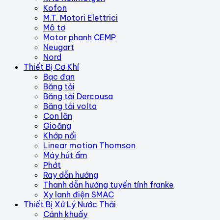
Kofon
M.T. Motori Elettrici
Mô tơ
Motor phanh CEMP
Neugart
Nord
Thiết Bị Cơ Khí
Bạc đạn
Băng tải
Băng tải Dercousa
Băng tải volta
Con lăn
Gioăng
Khớp nối
Linear motion Thomson
Máy hút ẩm
Phớt
Ray dẫn hướng
Thanh dẫn hướng tuyến tính franke
Xy lanh điện SMAC
Thiết Bị Xử Lý Nước Thải
Cánh khuấy