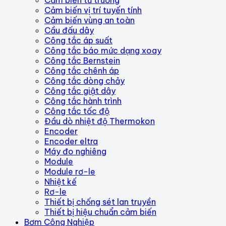
Cảm biến vị trí tuyến tính
Cảm biến vùng an toàn
Cầu đấu dây
Công tắc áp suất
Công tắc báo mức dạng xoay
Công tắc Bernstein
Công tắc chênh áp
Công tắc dòng chảy
Công tắc giật dây
Công tắc hành trình
Công tắc tốc độ
Đầu dò nhiệt độ Thermokon
Encoder
Encoder eltra
Máy đo nghiêng
Module
Module rơ-le
Nhiệt kế
Rơ-le
Thiết bị chống sét lan truyền
Thiết bị hiệu chuẩn cảm biến
Bơm Công Nghiệp