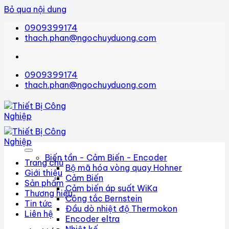
Bỏ qua nội dung
0909399174
thach.phan@ngochuyduong.com
0909399174
thach.phan@ngochuyduong.com
Biến tần - Cảm Biến - Encoder
Trang chủ
Bộ mã hóa vòng quay Hohner
Giới thiệu
Cảm Biến
Sản phẩm
Cảm biến áp suất WiKa
Thương hiệu
Công tắc Bernstein
Tin tức
Đầu dò nhiệt độ Thermokon
Liên hệ
Encoder eltra