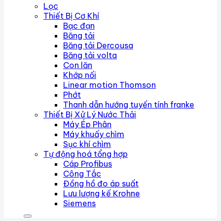
Lọc
Thiết Bị Cơ Khí
Bạc đạn
Băng tải
Băng tải Dercousa
Băng tải volta
Con lăn
Khớp nối
Linear motion Thomson
Phớt
Thanh dẫn hướng tuyến tính franke
Thiết Bị Xử Lý Nước Thải
Máy Ép Phân
Máy khuấy chìm
Sục khí chìm
Tự động hoá tổng hợp
Cáp Profibus
Công Tắc
Đồng hồ đo áp suất
Lưu lượng kế Krohne
Siemens