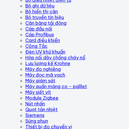
Bộ ghi dữ liệu
Bộ hiển thị cân
Bộ truyền tín hiệu
Cân băng tải động
Cáp đầu nối
Cáp Profibus
Card điều khiển
Công Tắc
Đèn UV khử khuẩn
Hộp nối dây chống cháy nổ
Lưu lượng kế Krohne
Máy đo nghiêng
Máy đọc mã vạch
Máy giám sát
Máy quấn màng co - palllet
Máy siết vít
Module Zigbee
Nút nhấn
Quạt tản nhiệt
Siemens
Súng phun
Thiết bị đo chuyển vị