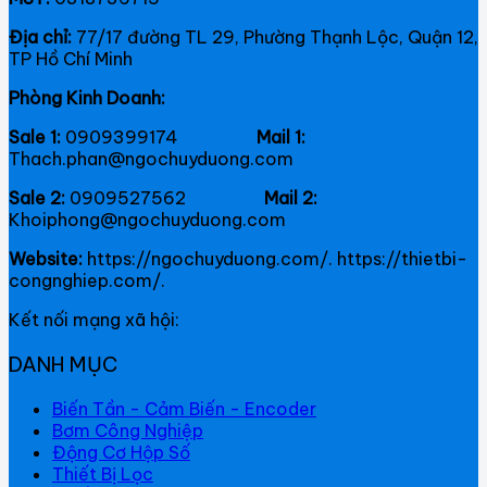
Địa chỉ:
77/17 đường TL 29, Phường Thạnh Lộc, Quận 12,
TP Hồ Chí Minh
Phòng Kinh Doanh:
Sale 1:
0909399174
Mail 1:
Thach.phan@ngochuyduong.com
Sale 2:
0909527562
Mail 2:
Khoiphong@ngochuyduong.com
Website:
https://ngochuyduong.com/. https://thietbi-
congnghiep.com/.
Kết nối mạng xã hội:
DANH MỤC
Biến Tần - Cảm Biến - Encoder
Bơm Công Nghiệp
Động Cơ Hộp Số
Thiết Bị Lọc