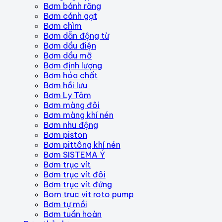
Bơm bánh răng
Bơm cánh gạt
Bơm chìm
Bơm dẫn động từ
Bơm dầu điện
Bơm dầu mỡ
Bơm định lượng
Bơm hóa chất
Bơm hồi lưu
Bơm Ly Tâm
Bơm màng đôi
Bơm màng khí nén
Bơm nhu động
Bơm piston
Bơm pittông khí nén
Bơm SISTEMA Ý
Bơm trục vít
Bơm trục vít đôi
Bơm trục vít đứng
Bom truc vit roto pump
Bơm tự mồi
Bơm tuần hoàn