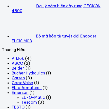
Đại lý cảm biến dây rung GEOKON
4800
Bộ mã hóa từ tuyệt đối Encoder
ELCIS M03
Thương Hiệu
Afklok
(4)
ASCO
(2)
Belden
(1)
Bucher Hydraulics
(1)
Carten
(3)
Coax Valse
(1)
Ebro Armaturen
(1)
Emerson
(1)
EL-O-Matic
(1)
Tescom
(3)
FESTO
(1)