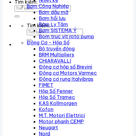
Nhiệt kế
Tìm kiếm:
Bơm Công Nghiệp
Bơm dầu mỡ
Bơm hồi lưu
Bơm Ly Tâm
Tìm kiếm:
Bơm SISTEMA Ý
Bom truc vit roto pump
Động Cơ - Hộp Số
Bộ truyền động
BRM Multipliers
CHIARAVALLI
Động cơ hộp số Brevini
Động cơ Motors Varmec
Động cơ rung Italvibras
FIMET
Hộp Số Fenner
Hộp Số Tramec
KAS Kollmorgen
Kofon
M.T. Motori Elettrici
Motor phanh CEMP
Neugart
Nord