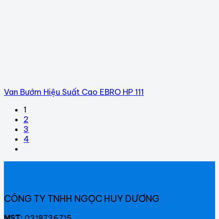
Van Bướm Hiệu Suất Cao EBRO HP 111
1
2
3
4
CÔNG TY TNHH NGỌC HUY DƯƠNG
MST:
0318736715