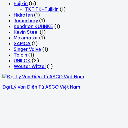
Fujikin
(5)
TKF TK-Fujikin
(1)
Hidroten
(1)
Jamesbury
(1)
Kendrion KUHNKE
(1)
Kevin Steel
(1)
Maximator
(1)
SAMOA
(1)
Singer Valve
(1)
Taicin
(1)
UNILOK
(3)
Wouter Witzel
(1)
Đại Lý Van Điện Từ ASCO Việt Nam