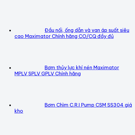
Đầu nối, ống dẫn và van áp suất siêu
cao Maximator Chính hãng CO/CQ đầy đủ
Bơm thủy lực khí nén Maximator
MPLV SPLV GPLV Chính hãng
Bơm Chìm C.R.I Pump CSM SS304 giá
kho