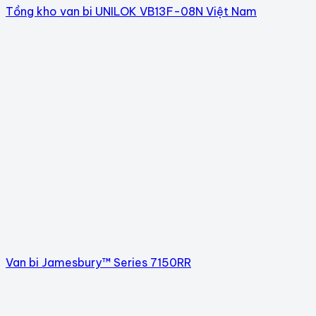
Tồng kho van bi UNILOK VB13F-08N Việt Nam
Van bi Jamesbury™ Series 7150RR