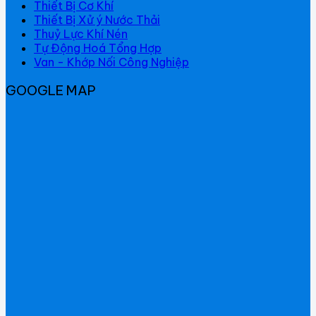
Thiết Bị Cơ Khí
Thiết Bị Xử ý Nước Thải
Thuỷ Lực Khí Nén
Tự Động Hoá Tổng Hợp
Van - Khớp Nối Công Nghiệp
GOOGLE MAP