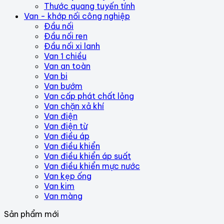
Thước quang tuyến tính
Van - khớp nối công nghiệp
Đầu nối
Đầu nối ren
Đầu nối xi lanh
Van 1 chiều
Van an toàn
Van bi
Van bướm
Van cấp phát chất lỏng
Van chặn xả khí
Van điện
Van điện từ
Van điều áp
Van điều khiển
Van điều khiển áp suất
Van điều khiển mực nước
Van kẹp ống
Van kim
Van màng
Sản phẩm mới