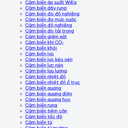
Cảm biến áp suất WiKa
Cảm biến dây rung
Cảm biến đo độ nghiêng
Cảm biến đo mức nước
Cảm biến độ nghiêng
Cảm biến đo tải trọng
Cảm biến giám sát
Cảm biến khí CO₂
Cảm biến khói
Cảm biến lực
Cảm biến lực kéo nén
Cảm biến lực nén
Cảm biến lưu lượng
Cảm biến nhiệt độ
Cảm biến nhiệt độ ổ trục
Cảm biến quang
Cảm biến quang điện
Cảm biến quang học
Cảm biến rung
Cảm biến tiệm cận
Cảm biến tốc độ
Cảm biến từ
Cảm biến từ trường