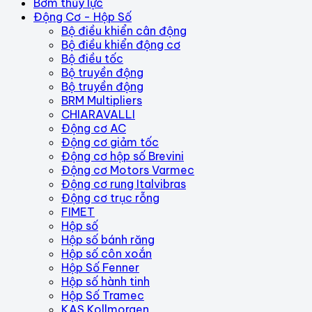
Bơm thủy lực
Động Cơ - Hộp Số
Bộ điều khiển cân động
Bộ điều khiển động cơ
Bộ điều tốc
Bộ truyền động
Bộ truyền động
BRM Multipliers
CHIARAVALLI
Động cơ AC
Động cơ giảm tốc
Động cơ hộp số Brevini
Động cơ Motors Varmec
Động cơ rung Italvibras
Động cơ trục rỗng
FIMET
Hộp số
Hộp số bánh răng
Hộp số côn xoắn
Hộp Số Fenner
Hộp số hành tinh
Hộp Số Tramec
KAS Kollmorgen