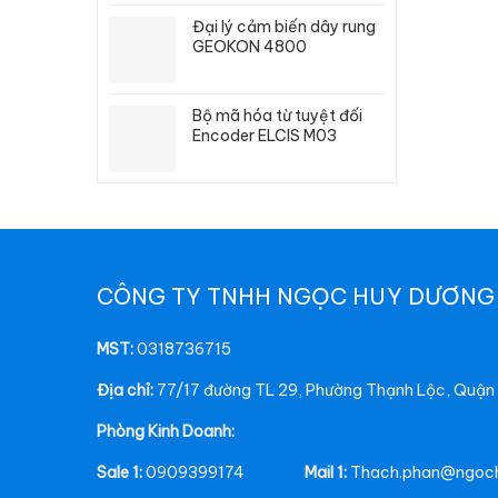
Đại lý cảm biến dây rung
GEOKON 4800
Bộ mã hóa từ tuyệt đối
Encoder ELCIS M03
CÔNG TY TNHH NGỌC HUY DƯƠNG
MST:
0318736715
Địa chỉ:
77/17 đường TL 29, Phường Thạnh Lộc, Quận 1
Phòng Kinh Doanh:
Sale 1:
0909399174
Mail 1:
Thach.phan@ngoc