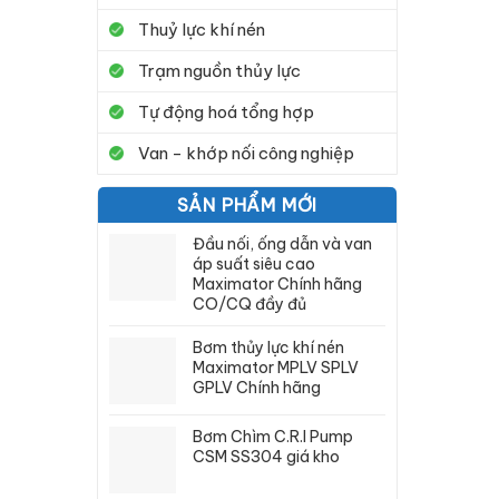
Thuỷ lực khí nén
Trạm nguồn thủy lực
Tự động hoá tổng hợp
Van - khớp nối công nghiệp
SẢN PHẨM MỚI
Đầu nối, ống dẫn và van
áp suất siêu cao
Maximator Chính hãng
CO/CQ đầy đủ
Bơm thủy lực khí nén
Maximator MPLV SPLV
GPLV Chính hãng
Bơm Chìm C.R.I Pump
CSM SS304 giá kho