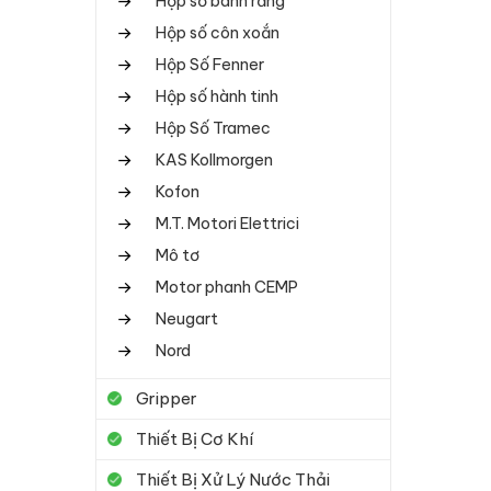
Hộp số bánh răng
Hộp số côn xoắn
Hộp Số Fenner
Hộp số hành tinh
Hộp Số Tramec
KAS Kollmorgen
Kofon
M.T. Motori Elettrici
Mô tơ
Motor phanh CEMP
Neugart
Nord
Gripper
Thiết Bị Cơ Khí
Thiết Bị Xử Lý Nước Thải