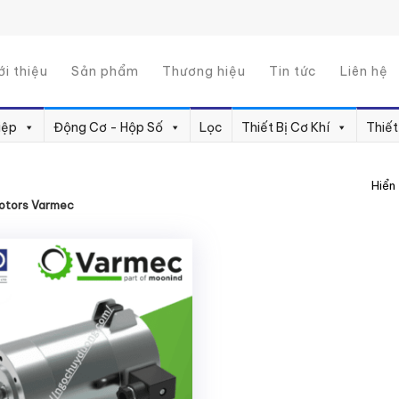
ới thiệu
Sản phẩm
Thương hiệu
Tin tức
Liên hệ
iệp
Động Cơ - Hộp Số
Lọc
Thiết Bị Cơ Khí
Thiết
Hiển 
otors Varmec