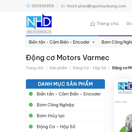
Bỏ
0909399174
thach.phan@ngochuyduong.com
qua
nội
Trang chủ
Gi
dung
Biến tần - Cảm Biến - Encoder
Bơm Công Ngh
Động cơ Motors Varmec
Trang chủ
/
Sản phẩm
/
Động Cơ - Hộp Số
/
Động cơ M
DANH MỤC SẢN PHẨM
Biến tần - Cảm Biến - Encoder
Bơm Công Nghiệp
Bơm thủy lực
Động Cơ - Hộp Số