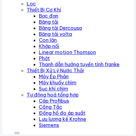
Lọc
Thiết Bị Cơ Khí
Bạc đạn
Băng tải
Băng tải Dercousa
Băng tải volta
Con lăn
Khớp nối
Linear motion Thomson
Phớt
Thanh dẫn hướng tuyến tính franke
Thiết Bị Xử Lý Nước Thải
Máy Ép Phân
Máy khuấy chìm
Sục khí chìm
Tự động hoá tổng hợp
Cáp Profibus
Công Tắc
Đồng hồ đo áp suất
Lưu lượng kế Krohne
Siemens