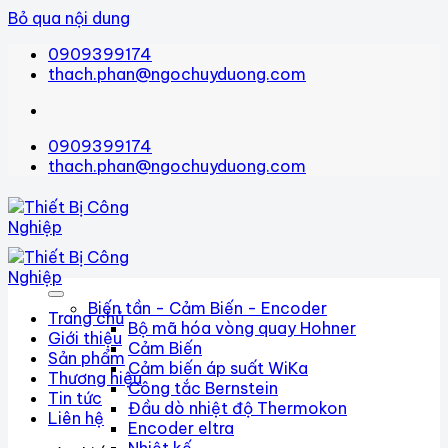
Bỏ qua nội dung
0909399174
thach.phan@ngochuyduong.com
0909399174
thach.phan@ngochuyduong.com
Biến tần - Cảm Biến - Encoder
Trang chủ
Bộ mã hóa vòng quay Hohner
Giới thiệu
Cảm Biến
Sản phẩm
Cảm biến áp suất WiKa
Thương hiệu
Công tắc Bernstein
Tin tức
Đầu dò nhiệt độ Thermokon
Liên hệ
Encoder eltra