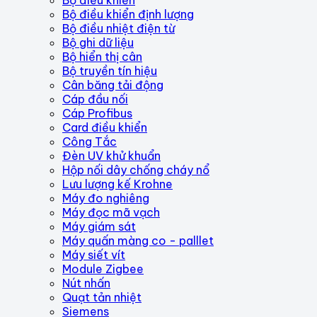
Bộ điều khiển định lượng
Bộ điều nhiệt điện từ
Bộ ghi dữ liệu
Bộ hiển thị cân
Bộ truyền tín hiệu
Cân băng tải động
Cáp đầu nối
Cáp Profibus
Card điều khiển
Công Tắc
Đèn UV khử khuẩn
Hộp nối dây chống cháy nổ
Lưu lượng kế Krohne
Máy đo nghiêng
Máy đọc mã vạch
Máy giám sát
Máy quấn màng co - palllet
Máy siết vít
Module Zigbee
Nút nhấn
Quạt tản nhiệt
Siemens