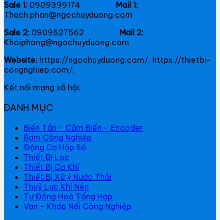
Sale 1:
0909399174
Mail 1:
Thach.phan@ngochuyduong.com
Sale 2:
0909527562
Mail 2:
Khoiphong@ngochuyduong.com
Website:
https://ngochuyduong.com/. https://thietbi-
congnghiep.com/.
Kết nối mạng xã hội:
DANH MỤC
Biến Tần - Cảm Biến - Encoder
Bơm Công Nghiệp
Động Cơ Hộp Số
Thiết Bị Lọc
Thiết Bị Cơ Khí
Thiết Bị Xử ý Nước Thải
Thuỷ Lực Khí Nén
Tự Động Hoá Tổng Hợp
Van - Khớp Nối Công Nghiệp