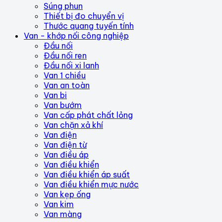
Súng phun
Thiết bị đo chuyển vị
Thước quang tuyến tính
Van - khớp nối công nghiệp
Đầu nối
Đầu nối ren
Đầu nối xi lanh
Van 1 chiều
Van an toàn
Van bi
Van bướm
Van cấp phát chất lỏng
Van chặn xả khí
Van điện
Van điện từ
Van điều áp
Van điều khiển
Van điều khiển áp suất
Van điều khiển mực nước
Van kẹp ống
Van kim
Van màng