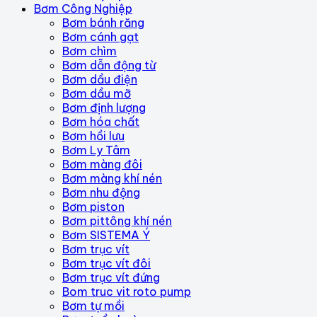
Bơm Công Nghiệp
Bơm bánh răng
Bơm cánh gạt
Bơm chìm
Bơm dẫn động từ
Bơm dầu điện
Bơm dầu mỡ
Bơm định lượng
Bơm hóa chất
Bơm hồi lưu
Bơm Ly Tâm
Bơm màng đôi
Bơm màng khí nén
Bơm nhu động
Bơm piston
Bơm pittông khí nén
Bơm SISTEMA Ý
Bơm trục vít
Bơm trục vít đôi
Bơm trục vít đứng
Bom truc vit roto pump
Bơm tự mồi