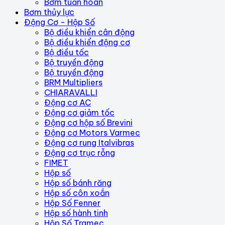
Bơm tuần hoàn
Bơm thủy lực
Động Cơ - Hộp Số
Bộ điều khiển cân động
Bộ điều khiển động cơ
Bộ điều tốc
Bộ truyền động
Bộ truyền động
BRM Multipliers
CHIARAVALLI
Động cơ AC
Động cơ giảm tốc
Động cơ hộp số Brevini
Động cơ Motors Varmec
Động cơ rung Italvibras
Động cơ trục rỗng
FIMET
Hộp số
Hộp số bánh răng
Hộp số côn xoắn
Hộp Số Fenner
Hộp số hành tinh
Hộp Số Tramec