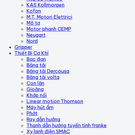
KAS Kollmorgen
Kofon
M.T. Motori Elettrici
Mô tơ
Motor phanh CEMP
Neugart
Nord
Gripper
Thiết Bị Cơ Khí
Bạc đạn
Băng tải
Băng tải Dercousa
Băng tải volta
Con lăn
Gioăng
Khớp nối
Linear motion Thomson
Máy hút ẩm
Phớt
Ray dẫn hướng
Thanh dẫn hướng tuyến tính franke
Xy lanh điện SMAC