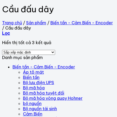
Cầu đấu dây
Trang chủ
/
Sản phẩm
/
Biến tần - Cảm Biến - Encoder
/
Cầu đấu dây
Lọc
Hiển thị tất cả 3 kết quả
Danh mục sản phẩm
Biến tần - Cảm Biến - Encoder
Áp tô mát
Biến tần
Bộ lưu điện UPS
Bộ mã hóa
Bộ mã hóa tuyệt đối
Bộ mã hóa vòng quay Hohner
bộ nguồn
Bộ nguồn tái sinh
Cảm Biến