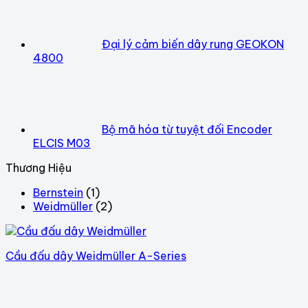
Đại lý cảm biến dây rung GEOKON
4800
Bộ mã hóa từ tuyệt đối Encoder
ELCIS M03
Thương Hiệu
Bernstein
(1)
Weidmüller
(2)
Cầu đấu dây Weidmüller A-Series