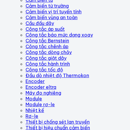
Cảm biến từ trường
Cảm biến vị trí tuyến tính
Cảm biến vùng an toàn
Cầu đấu dây
Công tắc áp suất
Công tắc báo mức dạng xoay
Công tắc Bernstein
Công tắc chênh áp
Công tắc dòng chảy
Công tắc giật dây
Công tắc hành trình
Công tắc tốc độ
Đầu dò nhiệt độ Thermokon
Encoder
Encoder eltra
Máy đo nghiêng
Module
Module rơ-le
Nhiệt kế
Rơ-le
Thiết bị chống sét lan truyền
Thiết bị hiệu chuẩn cảm biến