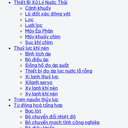
Thiết Bị Xử Lý Nước Thải
Cánh khuấy
Lò đốt xác động vật
Lọc
Lưới lọc
Máy Ép Phân
Máy khuấy chìm
Sục khí chìm
Thuỷ lực khí nén
Bình tích áp
Bộ điều áp
Đồng hồ đo áp suất
Thiết bị đo áp lực nước lỗ rỗng
Xi lanh thuỷ lực
Xilanh servo
Xy lanh khí nén
Xy lanh khí nén
Trạm nguồn thủy lực
Tự động hoá tổng hợp
Bạc lót
Bộ chuyển đổi nhiệt độ
Bộ chuyển mạch tĩnh công nghiệp
Bộ điều khiển