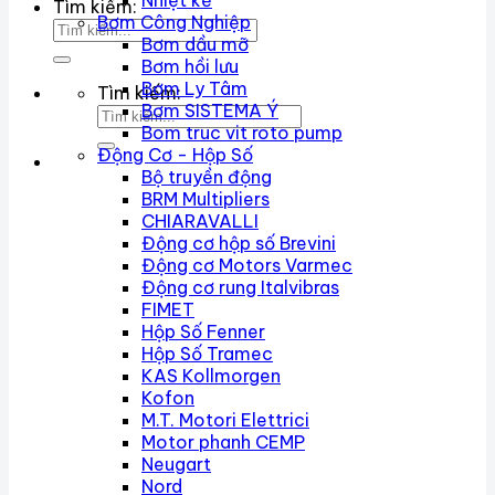
Nhiệt kế
Tìm kiếm:
Bơm Công Nghiệp
Bơm dầu mỡ
Bơm hồi lưu
Bơm Ly Tâm
Tìm kiếm:
Bơm SISTEMA Ý
Bom truc vit roto pump
Động Cơ - Hộp Số
Bộ truyền động
BRM Multipliers
CHIARAVALLI
Động cơ hộp số Brevini
Động cơ Motors Varmec
Động cơ rung Italvibras
FIMET
Hộp Số Fenner
Hộp Số Tramec
KAS Kollmorgen
Kofon
M.T. Motori Elettrici
Motor phanh CEMP
Neugart
Nord