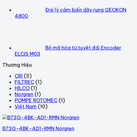
Đại lý cảm biến dây rung GEOKON
4800
Bộ mã hóa từ tuyệt đối Encoder
ELCIS M03
Thương Hiệu
CRI
(3)
FILTREC
(1)
HILCO
(1)
Norgren
(1)
POMPE ROTOMEC
(1)
Việt Nam
(10)
B73G-4BK-AD1-RMN Norgren