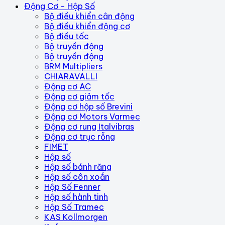
Động Cơ - Hộp Số
Bộ điều khiển cân động
Bộ điều khiển động cơ
Bộ điều tốc
Bộ truyền động
Bộ truyền động
BRM Multipliers
CHIARAVALLI
Động cơ AC
Động cơ giảm tốc
Động cơ hộp số Brevini
Động cơ Motors Varmec
Động cơ rung Italvibras
Động cơ trục rỗng
FIMET
Hộp số
Hộp số bánh răng
Hộp số côn xoắn
Hộp Số Fenner
Hộp số hành tinh
Hộp Số Tramec
KAS Kollmorgen