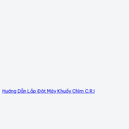
Hướng Dẫn Lắp Đặt Máy Khuấy Chìm C.R.I