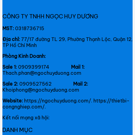
CÔNG TY TNHH NGỌC HUY DƯƠNG
MST:
0318736715
Địa chỉ:
77/17 đường TL 29, Phường Thạnh Lộc, Quận 12,
TP Hồ Chí Minh
Phòng Kinh Doanh:
Sale 1:
0909399174
Mail 1:
Thach.phan@ngochuyduong.com
Sale 2:
0909527562
Mail 2:
Khoiphong@ngochuyduong.com
Website:
https://ngochuyduong.com/. https://thietbi-
congnghiep.com/.
Kết nối mạng xã hội:
DANH MỤC