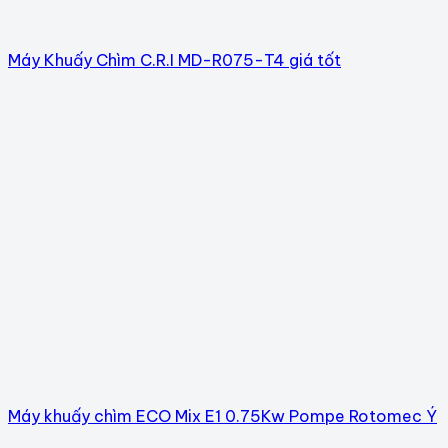
Máy Khuấy Chìm C.R.I MD-R075-T4 giá tốt
Máy khuấy chìm ECO Mix E1 0.75Kw Pompe Rotomec Ý