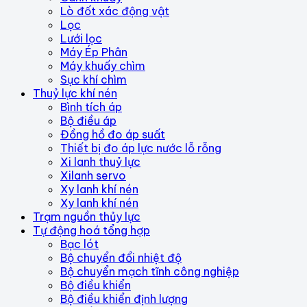
Lò đốt xác động vật
Lọc
Lưới lọc
Máy Ép Phân
Máy khuấy chìm
Sục khí chìm
Thuỷ lực khí nén
Bình tích áp
Bộ điều áp
Đồng hồ đo áp suất
Thiết bị đo áp lực nước lỗ rỗng
Xi lanh thuỷ lực
Xilanh servo
Xy lanh khí nén
Xy lanh khí nén
Trạm nguồn thủy lực
Tự động hoá tổng hợp
Bạc lót
Bộ chuyển đổi nhiệt độ
Bộ chuyển mạch tĩnh công nghiệp
Bộ điều khiển
Bộ điều khiển định lượng