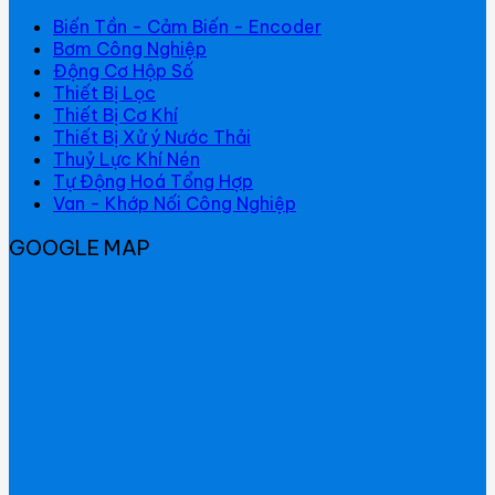
Biến Tần - Cảm Biến - Encoder
Bơm Công Nghiệp
Động Cơ Hộp Số
Thiết Bị Lọc
Thiết Bị Cơ Khí
Thiết Bị Xử ý Nước Thải
Thuỷ Lực Khí Nén
Tự Động Hoá Tổng Hợp
Van - Khớp Nối Công Nghiệp
GOOGLE MAP