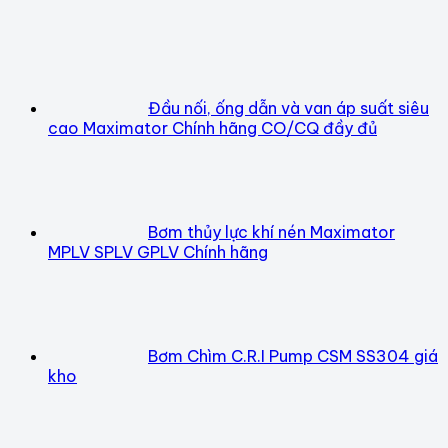
Đầu nối, ống dẫn và van áp suất siêu
cao Maximator Chính hãng CO/CQ đầy đủ
Bơm thủy lực khí nén Maximator
MPLV SPLV GPLV Chính hãng
Bơm Chìm C.R.I Pump CSM SS304 giá
kho