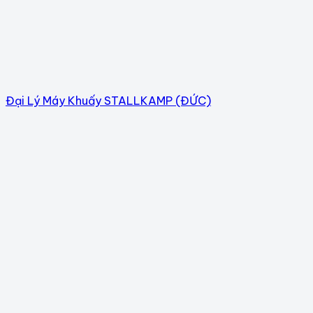
Đại Lý Máy Khuấy STALLKAMP (ĐỨC)