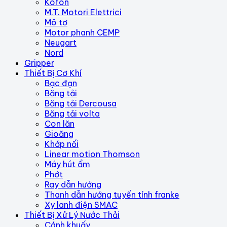
Kofon
M.T. Motori Elettrici
Mô tơ
Motor phanh CEMP
Neugart
Nord
Gripper
Thiết Bị Cơ Khí
Bạc đạn
Băng tải
Băng tải Dercousa
Băng tải volta
Con lăn
Gioăng
Khớp nối
Linear motion Thomson
Máy hút ẩm
Phớt
Ray dẫn hướng
Thanh dẫn hướng tuyến tính franke
Xy lanh điện SMAC
Thiết Bị Xử Lý Nước Thải
Cánh khuấy