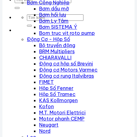
Bơm Công Nghiệp
kiếm:
Bơm dầu mỡ
Bơm hồi lưu
Tìm
Bơm Ly Tâm
kiếm:
Bơm SISTEMA Ý
Bom truc vit roto pump
Động Cơ - Hộp Số
Bộ truyền động
BRM Multipliers
CHIARAVALLI
Động cơ hộp số Brevini
Động cơ Motors Varmec
Động cơ rung Italvibras
FIMET
Hộp Số Fenner
Hộp Số Tramec
KAS Kollmorgen
Kofon
M.T. Motori Elettrici
Motor phanh CEMP
Neugart
Nord