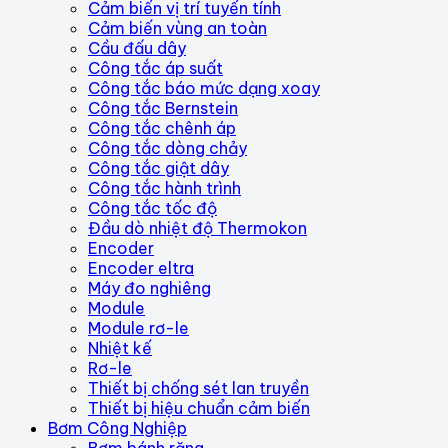
Cảm biến vị trí tuyến tính
Cảm biến vùng an toàn
Cầu đấu dây
Công tắc áp suất
Công tắc báo mức dạng xoay
Công tắc Bernstein
Công tắc chênh áp
Công tắc dòng chảy
Công tắc giật dây
Công tắc hành trình
Công tắc tốc độ
Đầu dò nhiệt độ Thermokon
Encoder
Encoder eltra
Máy đo nghiêng
Module
Module rơ-le
Nhiệt kế
Rơ-le
Thiết bị chống sét lan truyền
Thiết bị hiệu chuẩn cảm biến
Bơm Công Nghiệp
Bơm bánh răng