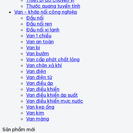
Thước quang tuyến tính
Van - khớp nối công nghiệp
Đầu nối
Đầu nối ren
Đầu nối xi lanh
Van 1 chiều
Van an toàn
Van bi
Van bướm
Van cấp phát chất lỏng
Van chặn xả khí
Van điện
Van điện từ
Van điều áp
Van điều khiển
Van điều khiển áp suất
Van điều khiển mực nước
Van kẹp ống
Van kim
Van màng
Sản phẩm mới