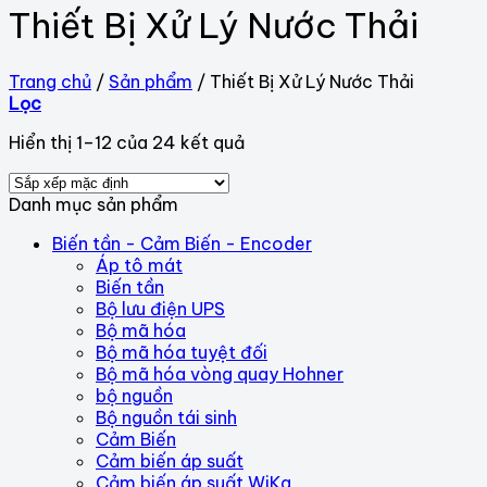
Thiết Bị Xử Lý Nước Thải
Trang chủ
/
Sản phẩm
/
Thiết Bị Xử Lý Nước Thải
Lọc
Hiển thị 1–12 của 24 kết quả
Danh mục sản phẩm
Biến tần - Cảm Biến - Encoder
Áp tô mát
Biến tần
Bộ lưu điện UPS
Bộ mã hóa
Bộ mã hóa tuyệt đối
Bộ mã hóa vòng quay Hohner
bộ nguồn
Bộ nguồn tái sinh
Cảm Biến
Cảm biến áp suất
Cảm biến áp suất WiKa