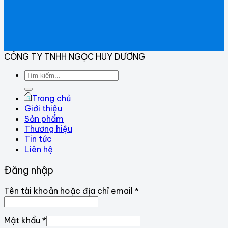
CÔNG TY TNHH NGỌC HUY DƯƠNG
Tìm
kiếm:
Trang chủ
Giới thiệu
Sản phẩm
Thương hiệu
Tin tức
Liên hệ
Đăng nhập
Bắt
Tên tài khoản hoặc địa chỉ email
*
buộc
Bắt
Mật khẩu
*