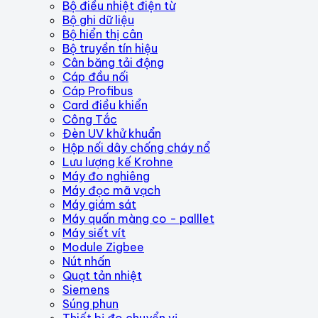
Bộ điều nhiệt điện từ
Bộ ghi dữ liệu
Bộ hiển thị cân
Bộ truyền tín hiệu
Cân băng tải động
Cáp đầu nối
Cáp Profibus
Card điều khiển
Công Tắc
Đèn UV khử khuẩn
Hộp nối dây chống cháy nổ
Lưu lượng kế Krohne
Máy đo nghiêng
Máy đọc mã vạch
Máy giám sát
Máy quấn màng co - palllet
Máy siết vít
Module Zigbee
Nút nhấn
Quạt tản nhiệt
Siemens
Súng phun
Thiết bị đo chuyển vị