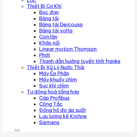
Lọc
Thiết Bị Cơ Khí
Bạc đạn
Băng tải
Băng tải Dercousa
Băng tải volta
Con lăn
Khớp nối
Linear motion Thomson
Phớt
Thanh dẫn hướng tuyến tính franke
Thiết Bị Xử Lý Nước Thải
Máy Ép Phân
Máy khuấy chìm
Sục khí chìm
Tự động hoá tổng hợp
Cáp Profibus
Công Tắc
Đồng hồ đo áp suất
Lưu lượng kế Krohne
Siemens