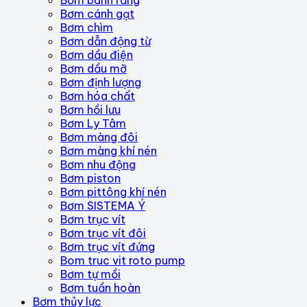
Bơm cánh gạt
Bơm chìm
Bơm dẫn động từ
Bơm dầu điện
Bơm dầu mỡ
Bơm định lượng
Bơm hóa chất
Bơm hồi lưu
Bơm Ly Tâm
Bơm màng đôi
Bơm màng khí nén
Bơm nhu động
Bơm piston
Bơm pittông khí nén
Bơm SISTEMA Ý
Bơm trục vít
Bơm trục vít đôi
Bơm trục vít đứng
Bom truc vit roto pump
Bơm tự mồi
Bơm tuần hoàn
Bơm thủy lực