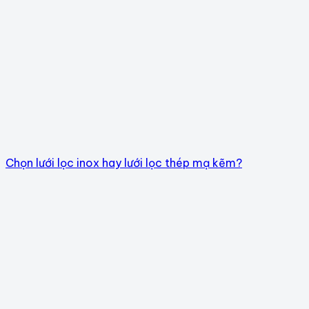
Chọn lưới lọc inox hay lưới lọc thép mạ kẽm?