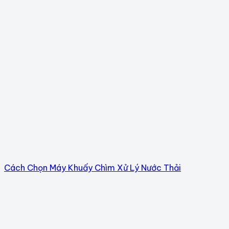
Cách Chọn Máy Khuấy Chìm Xử Lý Nước Thải