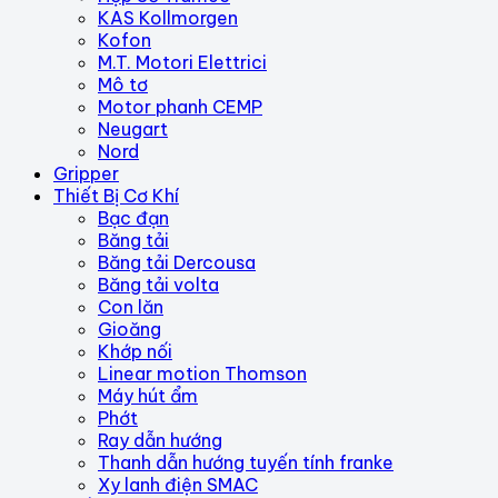
KAS Kollmorgen
Kofon
M.T. Motori Elettrici
Mô tơ
Motor phanh CEMP
Neugart
Nord
Gripper
Thiết Bị Cơ Khí
Bạc đạn
Băng tải
Băng tải Dercousa
Băng tải volta
Con lăn
Gioăng
Khớp nối
Linear motion Thomson
Máy hút ẩm
Phớt
Ray dẫn hướng
Thanh dẫn hướng tuyến tính franke
Xy lanh điện SMAC