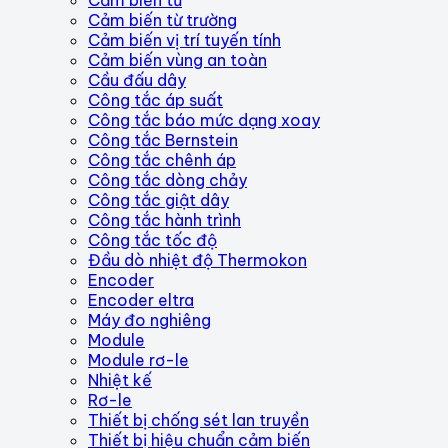
Cảm biến từ trường
Cảm biến vị trí tuyến tính
Cảm biến vùng an toàn
Cầu đấu dây
Công tắc áp suất
Công tắc báo mức dạng xoay
Công tắc Bernstein
Công tắc chênh áp
Công tắc dòng chảy
Công tắc giật dây
Công tắc hành trình
Công tắc tốc độ
Đầu dò nhiệt độ Thermokon
Encoder
Encoder eltra
Máy đo nghiêng
Module
Module rơ-le
Nhiệt kế
Rơ-le
Thiết bị chống sét lan truyền
Thiết bị hiệu chuẩn cảm biến