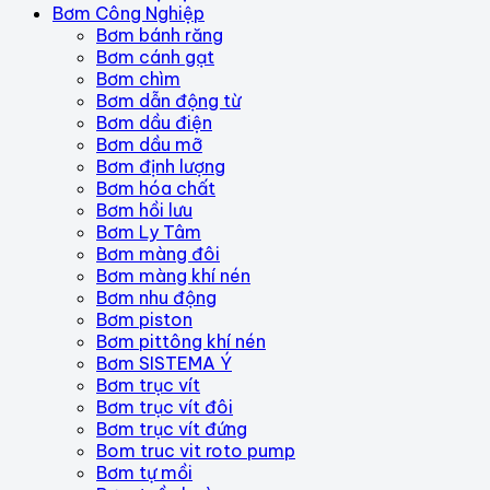
Bơm Công Nghiệp
Bơm bánh răng
Bơm cánh gạt
Bơm chìm
Bơm dẫn động từ
Bơm dầu điện
Bơm dầu mỡ
Bơm định lượng
Bơm hóa chất
Bơm hồi lưu
Bơm Ly Tâm
Bơm màng đôi
Bơm màng khí nén
Bơm nhu động
Bơm piston
Bơm pittông khí nén
Bơm SISTEMA Ý
Bơm trục vít
Bơm trục vít đôi
Bơm trục vít đứng
Bom truc vit roto pump
Bơm tự mồi