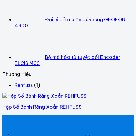
Đại lý cảm biến dây rung GEOKON
4800
Bộ mã hóa từ tuyệt đối Encoder
ELCIS M03
Thương Hiệu
Rehfuss
(1)
Hộp Số Bánh Răng Xoắn REHFUSS