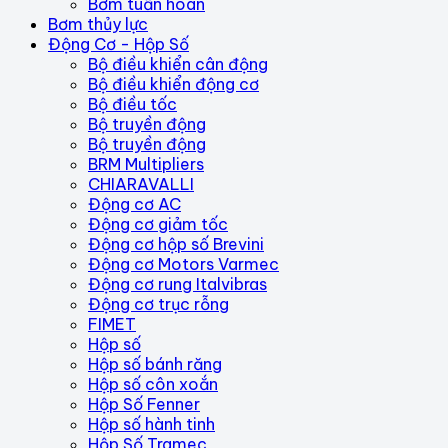
Bơm tuần hoàn
Bơm thủy lực
Động Cơ - Hộp Số
Bộ điều khiển cân động
Bộ điều khiển động cơ
Bộ điều tốc
Bộ truyền động
Bộ truyền động
BRM Multipliers
CHIARAVALLI
Động cơ AC
Động cơ giảm tốc
Động cơ hộp số Brevini
Động cơ Motors Varmec
Động cơ rung Italvibras
Động cơ trục rỗng
FIMET
Hộp số
Hộp số bánh răng
Hộp số côn xoắn
Hộp Số Fenner
Hộp số hành tinh
Hộp Số Tramec