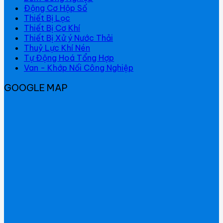
Động Cơ Hộp Số
Thiết Bị Lọc
Thiết Bị Cơ Khí
Thiết Bị Xử ý Nước Thải
Thuỷ Lực Khí Nén
Tự Động Hoá Tổng Hợp
Van - Khớp Nối Công Nghiệp
GOOGLE MAP