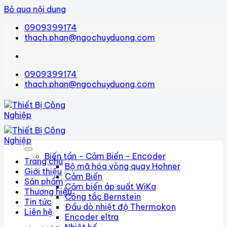
Bỏ qua nội dung
0909399174
thach.phan@ngochuyduong.com
0909399174
thach.phan@ngochuyduong.com
Biến tần - Cảm Biến - Encoder
Trang chủ
Bộ mã hóa vòng quay Hohner
Giới thiệu
Cảm Biến
Sản phẩm
Cảm biến áp suất WiKa
Thương hiệu
Công tắc Bernstein
Tin tức
Đầu dò nhiệt độ Thermokon
Liên hệ
Encoder eltra