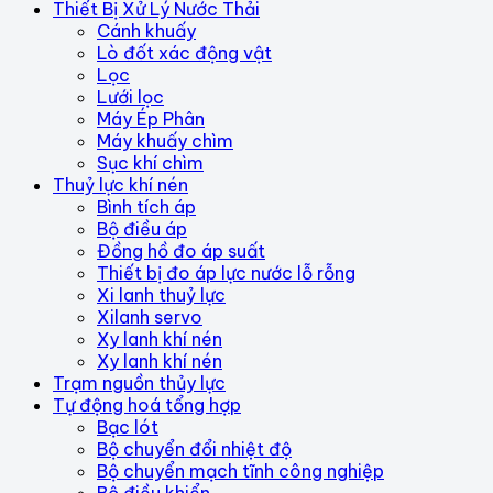
Thiết Bị Xử Lý Nước Thải
Cánh khuấy
Lò đốt xác động vật
Lọc
Lưới lọc
Máy Ép Phân
Máy khuấy chìm
Sục khí chìm
Thuỷ lực khí nén
Bình tích áp
Bộ điều áp
Đồng hồ đo áp suất
Thiết bị đo áp lực nước lỗ rỗng
Xi lanh thuỷ lực
Xilanh servo
Xy lanh khí nén
Xy lanh khí nén
Trạm nguồn thủy lực
Tự động hoá tổng hợp
Bạc lót
Bộ chuyển đổi nhiệt độ
Bộ chuyển mạch tĩnh công nghiệp
Bộ điều khiển