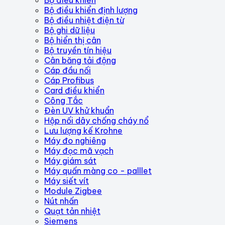
Bộ điều khiển định lượng
Bộ điều nhiệt điện từ
Bộ ghi dữ liệu
Bộ hiển thị cân
Bộ truyền tín hiệu
Cân băng tải động
Cáp đầu nối
Cáp Profibus
Card điều khiển
Công Tắc
Đèn UV khử khuẩn
Hộp nối dây chống cháy nổ
Lưu lượng kế Krohne
Máy đo nghiêng
Máy đọc mã vạch
Máy giám sát
Máy quấn màng co - palllet
Máy siết vít
Module Zigbee
Nút nhấn
Quạt tản nhiệt
Siemens