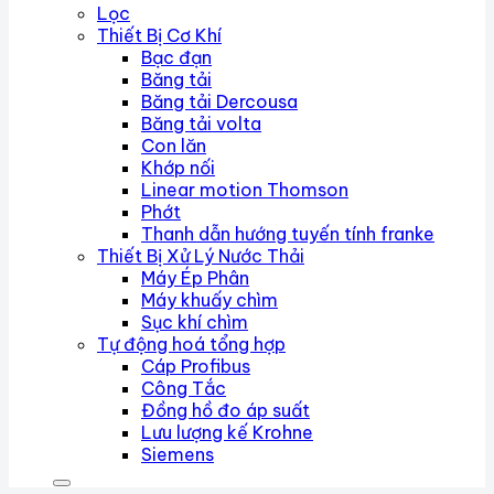
Lọc
Thiết Bị Cơ Khí
Bạc đạn
Băng tải
Băng tải Dercousa
Băng tải volta
Con lăn
Khớp nối
Linear motion Thomson
Phớt
Thanh dẫn hướng tuyến tính franke
Thiết Bị Xử Lý Nước Thải
Máy Ép Phân
Máy khuấy chìm
Sục khí chìm
Tự động hoá tổng hợp
Cáp Profibus
Công Tắc
Đồng hồ đo áp suất
Lưu lượng kế Krohne
Siemens