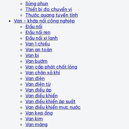
Súng phun
Thiết bị đo chuyển vị
Thước quang tuyến tính
Van - khớp nối công nghiệp
Đầu nối
Đầu nối ren
Đầu nối xi lanh
Van 1 chiều
Van an toàn
Van bi
Van bướm
Van cấp phát chất lỏng
Van chặn xả khí
Van điện
Van điện từ
Van điều áp
Van điều khiển
Van điều khiển áp suất
Van điều khiển mực nước
Van kẹp ống
Van kim
Van màng