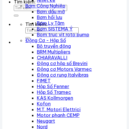
Nhiệt kế
Tìm kiếm:
Bơm Công Nghiệp
Bơm dầu mỡ
Bơm hồi lưu
Bơm Ly Tâm
Tìm kiếm:
Bơm SISTEMA Ý
Bom truc vit roto pump
Động Cơ - Hộp Số
Bộ truyền động
BRM Multipliers
CHIARAVALLI
Động cơ hộp số Brevini
Động cơ Motors Varmec
Động cơ rung Italvibras
FIMET
Hộp Số Fenner
Hộp Số Tramec
KAS Kollmorgen
Kofon
M.T. Motori Elettrici
Motor phanh CEMP
Neugart
Nord