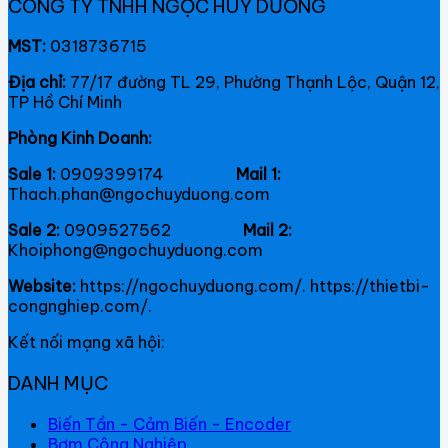
CÔNG TY TNHH NGỌC HUY DƯƠNG
MST:
0318736715
Địa chỉ:
77/17 đường TL 29, Phường Thạnh Lộc, Quận 12,
TP Hồ Chí Minh
Phòng Kinh Doanh:
Sale 1:
0909399174
Mail 1:
Thach.phan@ngochuyduong.com
Sale 2:
0909527562
Mail 2:
Khoiphong@ngochuyduong.com
Website:
https://ngochuyduong.com/. https://thietbi-
congnghiep.com/.
Kết nối mạng xã hội:
DANH MỤC
Biến Tần - Cảm Biến - Encoder
Bơm Công Nghiệp