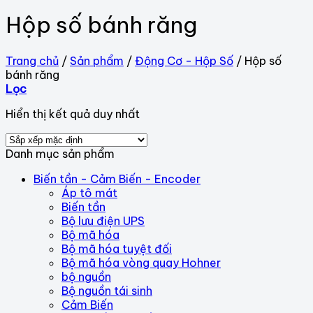
Hộp số bánh răng
Trang chủ
/
Sản phẩm
/
Động Cơ - Hộp Số
/
Hộp số
bánh răng
Lọc
Hiển thị kết quả duy nhất
Danh mục sản phẩm
Biến tần - Cảm Biến - Encoder
Áp tô mát
Biến tần
Bộ lưu điện UPS
Bộ mã hóa
Bộ mã hóa tuyệt đối
Bộ mã hóa vòng quay Hohner
bộ nguồn
Bộ nguồn tái sinh
Cảm Biến