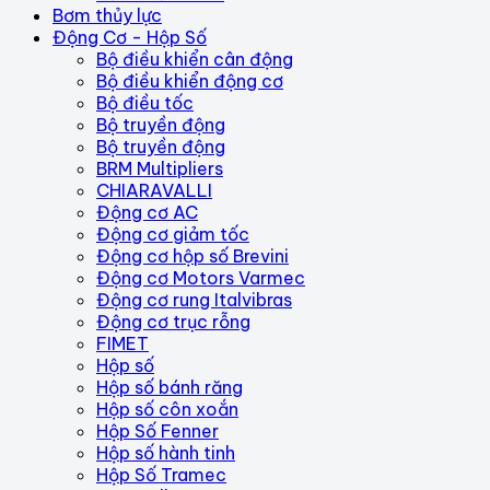
Bơm thủy lực
Động Cơ - Hộp Số
Bộ điều khiển cân động
Bộ điều khiển động cơ
Bộ điều tốc
Bộ truyền động
Bộ truyền động
BRM Multipliers
CHIARAVALLI
Động cơ AC
Động cơ giảm tốc
Động cơ hộp số Brevini
Động cơ Motors Varmec
Động cơ rung Italvibras
Động cơ trục rỗng
FIMET
Hộp số
Hộp số bánh răng
Hộp số côn xoắn
Hộp Số Fenner
Hộp số hành tinh
Hộp Số Tramec