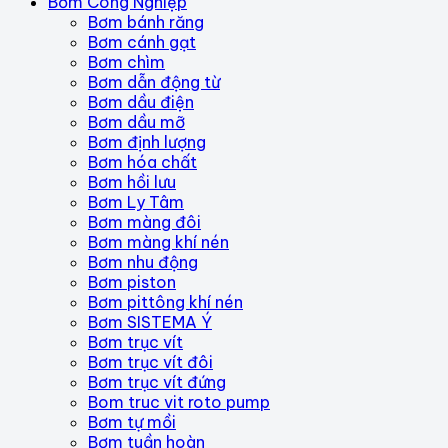
Bơm Công Nghiệp
Bơm bánh răng
Bơm cánh gạt
Bơm chìm
Bơm dẫn động từ
Bơm dầu điện
Bơm dầu mỡ
Bơm định lượng
Bơm hóa chất
Bơm hồi lưu
Bơm Ly Tâm
Bơm màng đôi
Bơm màng khí nén
Bơm nhu động
Bơm piston
Bơm pittông khí nén
Bơm SISTEMA Ý
Bơm trục vít
Bơm trục vít đôi
Bơm trục vít đứng
Bom truc vit roto pump
Bơm tự mồi
Bơm tuần hoàn