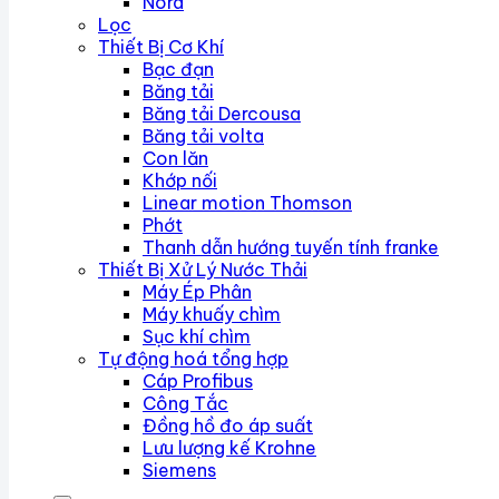
Nord
Lọc
Thiết Bị Cơ Khí
Bạc đạn
Băng tải
Băng tải Dercousa
Băng tải volta
Con lăn
Khớp nối
Linear motion Thomson
Phớt
Thanh dẫn hướng tuyến tính franke
Thiết Bị Xử Lý Nước Thải
Máy Ép Phân
Máy khuấy chìm
Sục khí chìm
Tự động hoá tổng hợp
Cáp Profibus
Công Tắc
Đồng hồ đo áp suất
Lưu lượng kế Krohne
Siemens