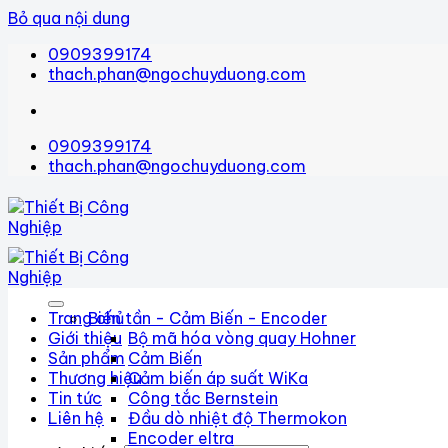
Bỏ qua nội dung
0909399174
thach.phan@ngochuyduong.com
0909399174
thach.phan@ngochuyduong.com
Trang chủ
Biến tần - Cảm Biến - Encoder
Giới thiệu
Bộ mã hóa vòng quay Hohner
Sản phẩm
Cảm Biến
Thương hiệu
Cảm biến áp suất WiKa
Tin tức
Công tắc Bernstein
Liên hệ
Đầu dò nhiệt độ Thermokon
Encoder eltra