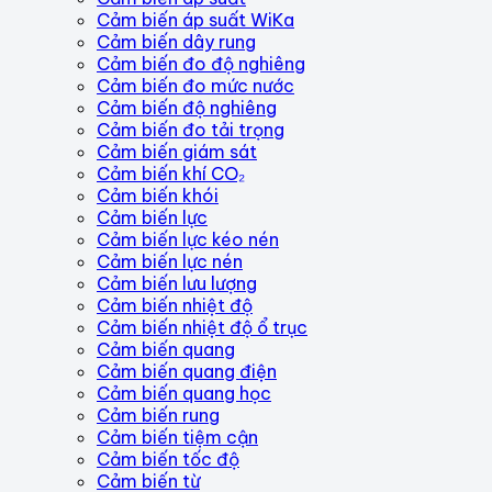
Cảm biến áp suất WiKa
Cảm biến dây rung
Cảm biến đo độ nghiêng
Cảm biến đo mức nước
Cảm biến độ nghiêng
Cảm biến đo tải trọng
Cảm biến giám sát
Cảm biến khí CO₂
Cảm biến khói
Cảm biến lực
Cảm biến lực kéo nén
Cảm biến lực nén
Cảm biến lưu lượng
Cảm biến nhiệt độ
Cảm biến nhiệt độ ổ trục
Cảm biến quang
Cảm biến quang điện
Cảm biến quang học
Cảm biến rung
Cảm biến tiệm cận
Cảm biến tốc độ
Cảm biến từ