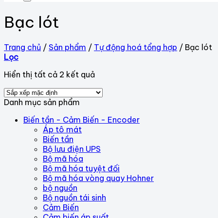
Bạc lót
Trang chủ
/
Sản phẩm
/
Tự động hoá tổng hợp
/
Bạc lót
Lọc
Hiển thị tất cả 2 kết quả
Danh mục sản phẩm
Biến tần - Cảm Biến - Encoder
Áp tô mát
Biến tần
Bộ lưu điện UPS
Bộ mã hóa
Bộ mã hóa tuyệt đối
Bộ mã hóa vòng quay Hohner
bộ nguồn
Bộ nguồn tái sinh
Cảm Biến
Cảm biến áp suất