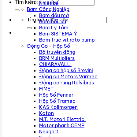
Tìm kiếm:
Nhiệt kế
Bơm Công Nghiệp
Bơm dầu mỡ
Tìm kiếm:
Bơm hồi lưu
Bơm Ly Tâm
Bơm SISTEMA Ý
Bom truc vit roto pump
Động Cơ - Hộp Số
Bộ truyền động
BRM Multipliers
CHIARAVALLI
Động cơ hộp số Brevini
Động cơ Motors Varmec
Động cơ rung Italvibras
FIMET
Hộp Số Fenner
Hộp Số Tramec
KAS Kollmorgen
Kofon
M.T. Motori Elettrici
Motor phanh CEMP
Neugart