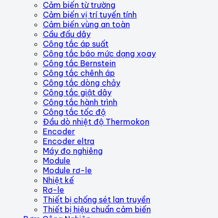
Cảm biến từ trường
Cảm biến vị trí tuyến tính
Cảm biến vùng an toàn
Cầu đấu dây
Công tắc áp suất
Công tắc báo mức dạng xoay
Công tắc Bernstein
Công tắc chênh áp
Công tắc dòng chảy
Công tắc giật dây
Công tắc hành trình
Công tắc tốc độ
Đầu dò nhiệt độ Thermokon
Encoder
Encoder eltra
Máy đo nghiêng
Module
Module rơ-le
Nhiệt kế
Rơ-le
Thiết bị chống sét lan truyền
Thiết bị hiệu chuẩn cảm biến