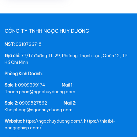
CÔNG TY TNHH NGỌC HUY DƯƠNG
MST:
0318736715
Địa chỉ:
77/17 đường TL 29, Phường Thạnh Lộc, Quận 12, TP
Hồ Chí Minh
Phòng Kinh Doanh:
Sale 1:
0909399174
Mail 1:
Thach.phan@ngochuyduong.com
Sale 2:
0909527562
Mail 2:
Khoiphong@ngochuyduong.com
Website:
https://ngochuyduong.com/. https://thietbi-
congnghiep.com/.