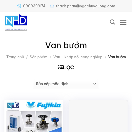
Bỏ
0909399174
thach.phan@ngochuyduong.com
qua
nội
dung
Van bướm
Trang chủ
/
Sản phẩm
/
Van - khớp nối công nghiệp
/
Van bướm
LỌC