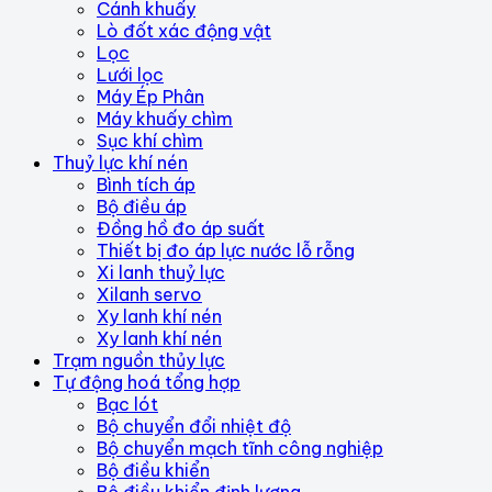
Cánh khuấy
Lò đốt xác động vật
Lọc
Lưới lọc
Máy Ép Phân
Máy khuấy chìm
Sục khí chìm
Thuỷ lực khí nén
Bình tích áp
Bộ điều áp
Đồng hồ đo áp suất
Thiết bị đo áp lực nước lỗ rỗng
Xi lanh thuỷ lực
Xilanh servo
Xy lanh khí nén
Xy lanh khí nén
Trạm nguồn thủy lực
Tự động hoá tổng hợp
Bạc lót
Bộ chuyển đổi nhiệt độ
Bộ chuyển mạch tĩnh công nghiệp
Bộ điều khiển
Bộ điều khiển định lượng