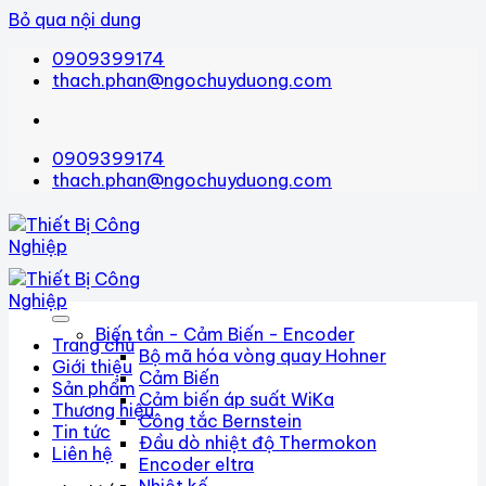
Bỏ qua nội dung
0909399174
thach.phan@ngochuyduong.com
0909399174
thach.phan@ngochuyduong.com
Biến tần - Cảm Biến - Encoder
Trang chủ
Bộ mã hóa vòng quay Hohner
Giới thiệu
Cảm Biến
Sản phẩm
Cảm biến áp suất WiKa
Thương hiệu
Công tắc Bernstein
Tin tức
Đầu dò nhiệt độ Thermokon
Liên hệ
Encoder eltra