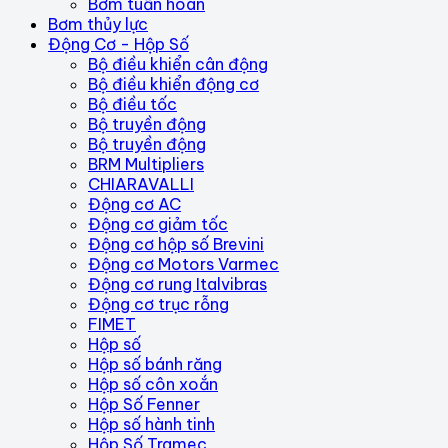
Bơm tuần hoàn
Bơm thủy lực
Động Cơ - Hộp Số
Bộ điều khiển cân động
Bộ điều khiển động cơ
Bộ điều tốc
Bộ truyền động
Bộ truyền động
BRM Multipliers
CHIARAVALLI
Động cơ AC
Động cơ giảm tốc
Động cơ hộp số Brevini
Động cơ Motors Varmec
Động cơ rung Italvibras
Động cơ trục rỗng
FIMET
Hộp số
Hộp số bánh răng
Hộp số côn xoắn
Hộp Số Fenner
Hộp số hành tinh
Hộp Số Tramec