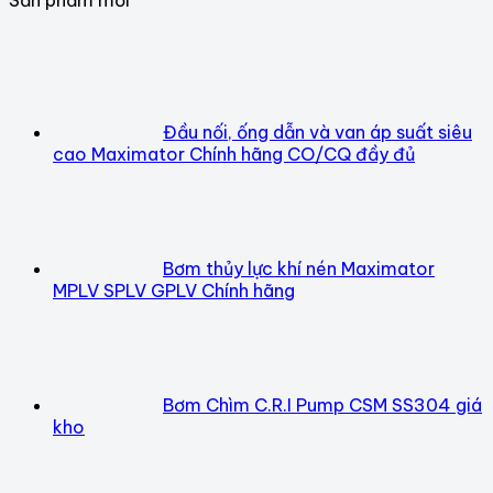
Đầu nối, ống dẫn và van áp suất siêu
cao Maximator Chính hãng CO/CQ đầy đủ
Bơm thủy lực khí nén Maximator
MPLV SPLV GPLV Chính hãng
Bơm Chìm C.R.I Pump CSM SS304 giá
kho