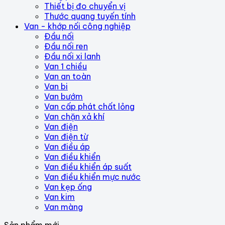
Thiết bị đo chuyển vị
Thước quang tuyến tính
Van - khớp nối công nghiệp
Đầu nối
Đầu nối ren
Đầu nối xi lanh
Van 1 chiều
Van an toàn
Van bi
Van bướm
Van cấp phát chất lỏng
Van chặn xả khí
Van điện
Van điện từ
Van điều áp
Van điều khiển
Van điều khiển áp suất
Van điều khiển mực nước
Van kẹp ống
Van kim
Van màng
Sản phẩm mới