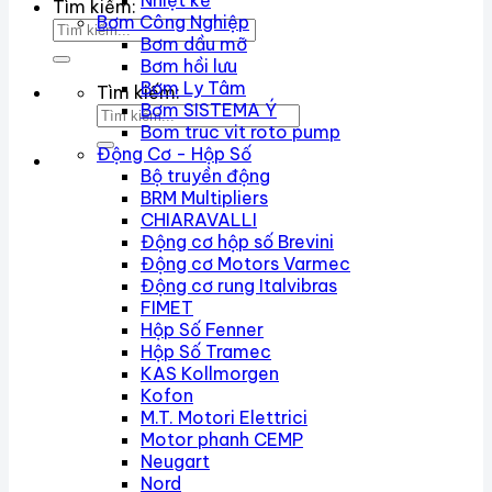
Nhiệt kế
Tìm kiếm:
Bơm Công Nghiệp
Bơm dầu mỡ
Bơm hồi lưu
Bơm Ly Tâm
Tìm kiếm:
Bơm SISTEMA Ý
Bom truc vit roto pump
Động Cơ - Hộp Số
Bộ truyền động
BRM Multipliers
CHIARAVALLI
Động cơ hộp số Brevini
Động cơ Motors Varmec
Động cơ rung Italvibras
FIMET
Hộp Số Fenner
Hộp Số Tramec
KAS Kollmorgen
Kofon
M.T. Motori Elettrici
Motor phanh CEMP
Neugart
Nord