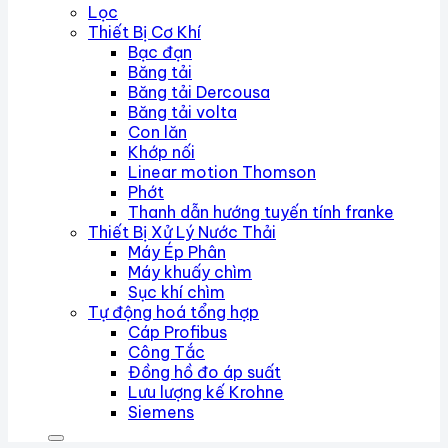
Lọc
Thiết Bị Cơ Khí
Bạc đạn
Băng tải
Băng tải Dercousa
Băng tải volta
Con lăn
Khớp nối
Linear motion Thomson
Phớt
Thanh dẫn hướng tuyến tính franke
Thiết Bị Xử Lý Nước Thải
Máy Ép Phân
Máy khuấy chìm
Sục khí chìm
Tự động hoá tổng hợp
Cáp Profibus
Công Tắc
Đồng hồ đo áp suất
Lưu lượng kế Krohne
Siemens