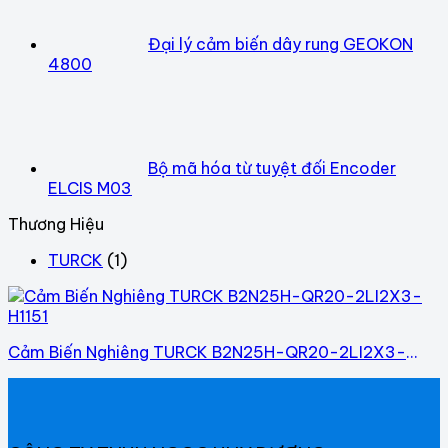
Đại lý cảm biến dây rung GEOKON
4800
Bộ mã hóa từ tuyệt đối Encoder
ELCIS M03
Thương Hiệu
TURCK
(1)
Cảm Biến Nghiêng TURCK B2N25H-QR20-2LI2X3-
H1151