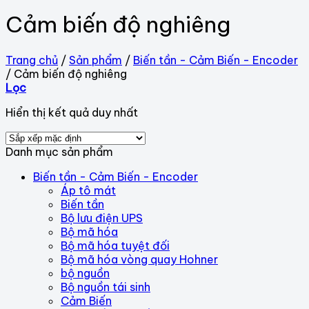
Cảm biến độ nghiêng
Trang chủ
/
Sản phẩm
/
Biến tần - Cảm Biến - Encoder
/
Cảm biến độ nghiêng
Lọc
Hiển thị kết quả duy nhất
Danh mục sản phẩm
Biến tần - Cảm Biến - Encoder
Áp tô mát
Biến tần
Bộ lưu điện UPS
Bộ mã hóa
Bộ mã hóa tuyệt đối
Bộ mã hóa vòng quay Hohner
bộ nguồn
Bộ nguồn tái sinh
Cảm Biến