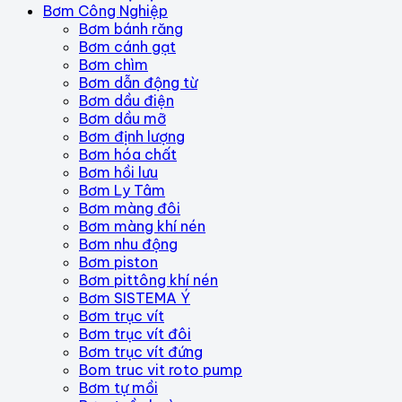
Bơm Công Nghiệp
Bơm bánh răng
Bơm cánh gạt
Bơm chìm
Bơm dẫn động từ
Bơm dầu điện
Bơm dầu mỡ
Bơm định lượng
Bơm hóa chất
Bơm hồi lưu
Bơm Ly Tâm
Bơm màng đôi
Bơm màng khí nén
Bơm nhu động
Bơm piston
Bơm pittông khí nén
Bơm SISTEMA Ý
Bơm trục vít
Bơm trục vít đôi
Bơm trục vít đứng
Bom truc vit roto pump
Bơm tự mồi