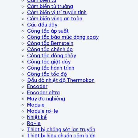
Cảm biến từ trường
Cảm biến vị trí tuyến tính
Cảm biến vùng an toàn
Cầu đấu dây
Công tắc áp suất
Công tắc báo mức dạng xoay
Công tắc Bernstein
Công tắc chênh áp
Công tắc dòng chảy
Công tắc giật dây
Công tắc hành trình
Công tắc tốc độ
Đầu dò nhiệt độ Thermokon
Encoder
Encoder eltra
Máy đo nghiêng
Module
Module rơ-le
Nhiệt kế
Rơ-le
Thiết bị chống sét lan truyền
Thiết bị hiệu chuẩn cảm biến