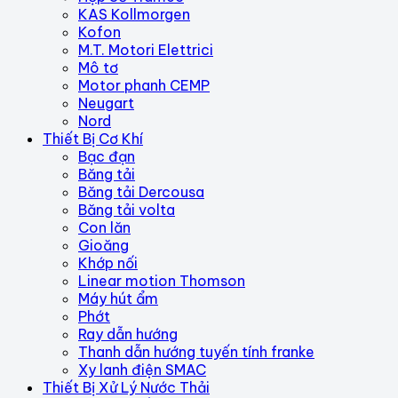
KAS Kollmorgen
Kofon
M.T. Motori Elettrici
Mô tơ
Motor phanh CEMP
Neugart
Nord
Thiết Bị Cơ Khí
Bạc đạn
Băng tải
Băng tải Dercousa
Băng tải volta
Con lăn
Gioăng
Khớp nối
Linear motion Thomson
Máy hút ẩm
Phớt
Ray dẫn hướng
Thanh dẫn hướng tuyến tính franke
Xy lanh điện SMAC
Thiết Bị Xử Lý Nước Thải