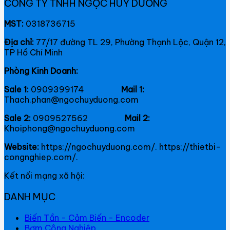
CÔNG TY TNHH NGỌC HUY DƯƠNG
MST:
0318736715
Địa chỉ:
77/17 đường TL 29, Phường Thạnh Lộc, Quận 12,
TP Hồ Chí Minh
Phòng Kinh Doanh:
Sale 1:
0909399174
Mail 1:
Thach.phan@ngochuyduong.com
Sale 2:
0909527562
Mail 2:
Khoiphong@ngochuyduong.com
Website:
https://ngochuyduong.com/. https://thietbi-
congnghiep.com/.
Kết nối mạng xã hội:
DANH MỤC
Biến Tần - Cảm Biến - Encoder
Bơm Công Nghiệp