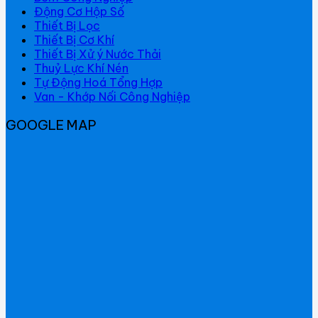
Động Cơ Hộp Số
Thiết Bị Lọc
Thiết Bị Cơ Khí
Thiết Bị Xử ý Nước Thải
Thuỷ Lực Khí Nén
Tự Động Hoá Tổng Hợp
Van - Khớp Nối Công Nghiệp
GOOGLE MAP