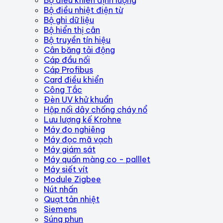
Bộ điều nhiệt điện từ
Bộ ghi dữ liệu
Bộ hiển thị cân
Bộ truyền tín hiệu
Cân băng tải động
Cáp đầu nối
Cáp Profibus
Card điều khiển
Công Tắc
Đèn UV khử khuẩn
Hộp nối dây chống cháy nổ
Lưu lượng kế Krohne
Máy đo nghiêng
Máy đọc mã vạch
Máy giám sát
Máy quấn màng co - palllet
Máy siết vít
Module Zigbee
Nút nhấn
Quạt tản nhiệt
Siemens
Súng phun