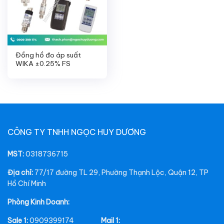
Đồng hồ đo áp suất
WIKA ±0.25% FS
CÔNG TY TNHH NGỌC HUY DƯƠNG
MST:
0318736715
Địa chỉ:
77/17 đường TL 29, Phường Thạnh Lộc, Quận 12, TP
Hồ Chí Minh
Phòng Kinh Doanh:
Sale 1:
0909399174
Mail 1: