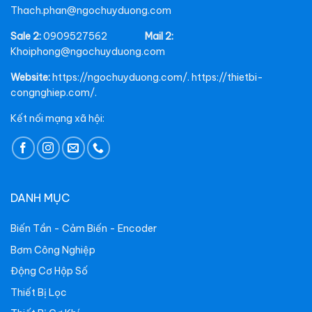
Thach.phan@ngochuyduong.com
Sale 2:
0909527562
Mail 2:
Khoiphong@ngochuyduong.com
Website:
https://ngochuyduong.com/. https://thietbi-
congnghiep.com/.
Kết nối mạng xã hội:
DANH MỤC
Biến Tần - Cảm Biến - Encoder
Bơm Công Nghiệp
Động Cơ Hộp Số
Thiết Bị Lọc