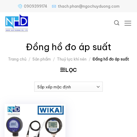
Bỏ
0909399174
thach.phan@ngochuyduong.com
qua
nội
dung
Đồng hồ đo áp suất
Trang chủ
/
Sản phẩm
/
Thuỷ lực khí nén
/
Đồng hồ đo áp suất
LỌC