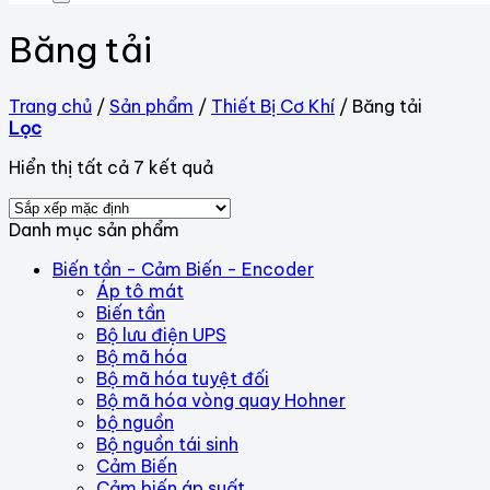
Băng tải
Trang chủ
/
Sản phẩm
/
Thiết Bị Cơ Khí
/
Băng tải
Lọc
Hiển thị tất cả 7 kết quả
Danh mục sản phẩm
Biến tần - Cảm Biến - Encoder
Áp tô mát
Biến tần
Bộ lưu điện UPS
Bộ mã hóa
Bộ mã hóa tuyệt đối
Bộ mã hóa vòng quay Hohner
bộ nguồn
Bộ nguồn tái sinh
Cảm Biến
Cảm biến áp suất