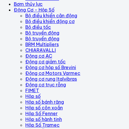
Bơm thủy lực
Động Cơ - Hộp Số
Bộ điều khiển cân động
Bộ điều khiển động cơ
Bộ điều tốc
Bộ truyền động
Bộ truyền động
BRM Multipliers
CHIARAVALLI
Động cơ AC
Động cơ giảm tốc
Động cơ hộp số Brevini
Động cơ Motors Varmec
Động cơ rung Italvibras
Động cơ trục rỗng
FIMET
Hộp số
Hộp số bánh răng
Hộp số côn xoắn
Hộp Số Fenner
Hộp số hành tinh
Hộp Số Tramec