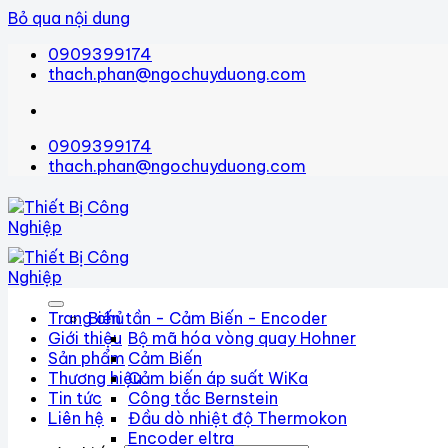
Bỏ qua nội dung
0909399174
thach.phan@ngochuyduong.com
0909399174
thach.phan@ngochuyduong.com
Trang chủ
Biến tần - Cảm Biến - Encoder
Giới thiệu
Bộ mã hóa vòng quay Hohner
Sản phẩm
Cảm Biến
Thương hiệu
Cảm biến áp suất WiKa
Tin tức
Công tắc Bernstein
Liên hệ
Đầu dò nhiệt độ Thermokon
Encoder eltra