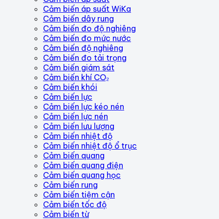
Cảm biến áp suất WiKa
Cảm biến dây rung
Cảm biến đo độ nghiêng
Cảm biến đo mức nước
Cảm biến độ nghiêng
Cảm biến đo tải trọng
Cảm biến giám sát
Cảm biến khí CO₂
Cảm biến khói
Cảm biến lực
Cảm biến lực kéo nén
Cảm biến lực nén
Cảm biến lưu lượng
Cảm biến nhiệt độ
Cảm biến nhiệt độ ổ trục
Cảm biến quang
Cảm biến quang điện
Cảm biến quang học
Cảm biến rung
Cảm biến tiệm cận
Cảm biến tốc độ
Cảm biến từ