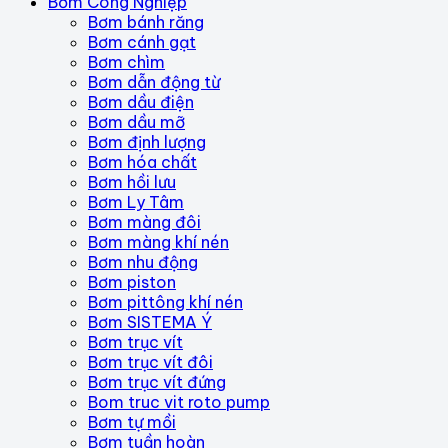
Bơm Công Nghiệp
Bơm bánh răng
Bơm cánh gạt
Bơm chìm
Bơm dẫn động từ
Bơm dầu điện
Bơm dầu mỡ
Bơm định lượng
Bơm hóa chất
Bơm hồi lưu
Bơm Ly Tâm
Bơm màng đôi
Bơm màng khí nén
Bơm nhu động
Bơm piston
Bơm pittông khí nén
Bơm SISTEMA Ý
Bơm trục vít
Bơm trục vít đôi
Bơm trục vít đứng
Bom truc vit roto pump
Bơm tự mồi
Bơm tuần hoàn