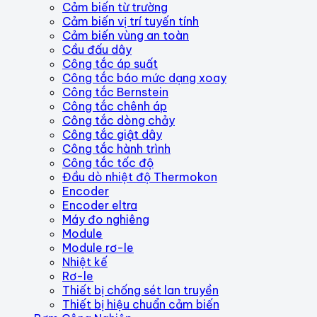
Cảm biến từ trường
Cảm biến vị trí tuyến tính
Cảm biến vùng an toàn
Cầu đấu dây
Công tắc áp suất
Công tắc báo mức dạng xoay
Công tắc Bernstein
Công tắc chênh áp
Công tắc dòng chảy
Công tắc giật dây
Công tắc hành trình
Công tắc tốc độ
Đầu dò nhiệt độ Thermokon
Encoder
Encoder eltra
Máy đo nghiêng
Module
Module rơ-le
Nhiệt kế
Rơ-le
Thiết bị chống sét lan truyền
Thiết bị hiệu chuẩn cảm biến