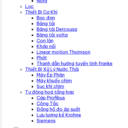
Nord
Lọc
Thiết Bị Cơ Khí
Bạc đạn
Băng tải
Băng tải Dercousa
Băng tải volta
Con lăn
Khớp nối
Linear motion Thomson
Phớt
Thanh dẫn hướng tuyến tính franke
Thiết Bị Xử Lý Nước Thải
Máy Ép Phân
Máy khuấy chìm
Sục khí chìm
Tự động hoá tổng hợp
Cáp Profibus
Công Tắc
Đồng hồ đo áp suất
Lưu lượng kế Krohne
Siemens