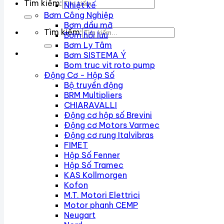
Tìm kiếm:
Nhiệt kế
Bơm Công Nghiệp
Bơm dầu mỡ
Tìm kiếm:
Bơm hồi lưu
Bơm Ly Tâm
Bơm SISTEMA Ý
Bom truc vit roto pump
Động Cơ - Hộp Số
Bộ truyền động
BRM Multipliers
CHIARAVALLI
Động cơ hộp số Brevini
Động cơ Motors Varmec
Động cơ rung Italvibras
FIMET
Hộp Số Fenner
Hộp Số Tramec
KAS Kollmorgen
Kofon
M.T. Motori Elettrici
Motor phanh CEMP
Neugart