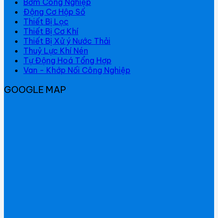
Bơm Công Nghiệp
Động Cơ Hộp Số
Thiết Bị Lọc
Thiết Bị Cơ Khí
Thiết Bị Xử ý Nước Thải
Thuỷ Lực Khí Nén
Tự Động Hoá Tổng Hợp
Van - Khớp Nối Công Nghiệp
GOOGLE MAP