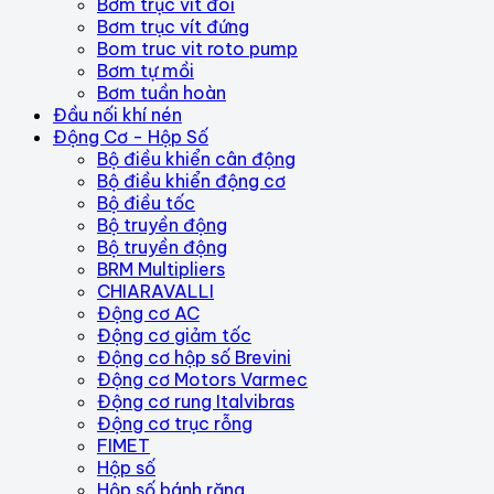
Bơm trục vít đôi
Bơm trục vít đứng
Bom truc vit roto pump
Bơm tự mồi
Bơm tuần hoàn
Đầu nối khí nén
Động Cơ - Hộp Số
Bộ điều khiển cân động
Bộ điều khiển động cơ
Bộ điều tốc
Bộ truyền động
Bộ truyền động
BRM Multipliers
CHIARAVALLI
Động cơ AC
Động cơ giảm tốc
Động cơ hộp số Brevini
Động cơ Motors Varmec
Động cơ rung Italvibras
Động cơ trục rỗng
FIMET
Hộp số
Hộp số bánh răng