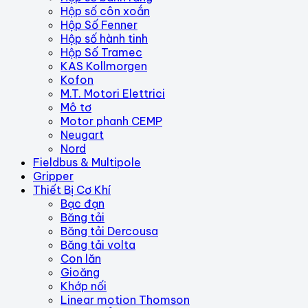
Hộp số côn xoắn
Hộp Số Fenner
Hộp số hành tinh
Hộp Số Tramec
KAS Kollmorgen
Kofon
M.T. Motori Elettrici
Mô tơ
Motor phanh CEMP
Neugart
Nord
Fieldbus & Multipole
Gripper
Thiết Bị Cơ Khí
Bạc đạn
Băng tải
Băng tải Dercousa
Băng tải volta
Con lăn
Gioăng
Khớp nối
Linear motion Thomson