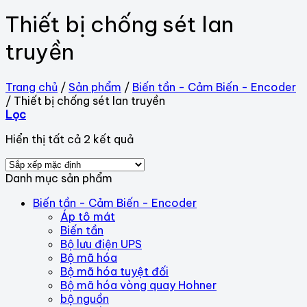
Thiết bị chống sét lan
truyền
Trang chủ
/
Sản phẩm
/
Biến tần - Cảm Biến - Encoder
/
Thiết bị chống sét lan truyền
Lọc
Hiển thị tất cả 2 kết quả
Danh mục sản phẩm
Biến tần - Cảm Biến - Encoder
Áp tô mát
Biến tần
Bộ lưu điện UPS
Bộ mã hóa
Bộ mã hóa tuyệt đối
Bộ mã hóa vòng quay Hohner
bộ nguồn