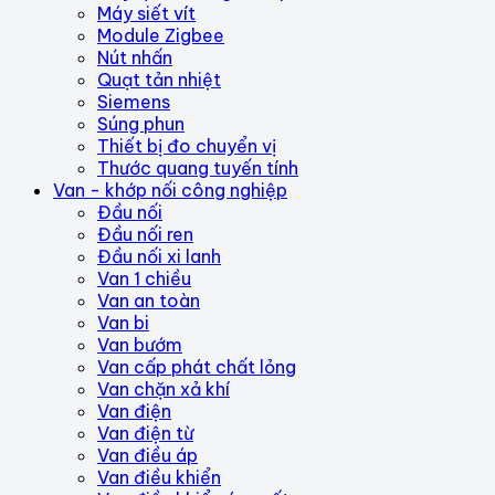
Máy siết vít
Module Zigbee
Nút nhấn
Quạt tản nhiệt
Siemens
Súng phun
Thiết bị đo chuyển vị
Thước quang tuyến tính
Van - khớp nối công nghiệp
Đầu nối
Đầu nối ren
Đầu nối xi lanh
Van 1 chiều
Van an toàn
Van bi
Van bướm
Van cấp phát chất lỏng
Van chặn xả khí
Van điện
Van điện từ
Van điều áp
Van điều khiển