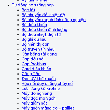
Tự động hoá tổng hợp
Bạc lót
Bộ chuyển đổi nhiệt độ
Bộ chuyển mạch tĩnh công nghiệp
Bộ điều khiển
Bộ điều khiển định lượng
Bộ điều nhiệt điện từ
Bộ ghi dữ liệu
Bộ hiển thị cân
Bộ truyền tín hiệu
Cân băng tải động
Cáp đầu nối
Cáp Profibus
Card điều khiển
Công Tắc
Đèn UV khử khuẩn
Hộp nối dây chống cháy nổ
Lưu lượng kế Krohne
Máy đo nghiêng
Máy đọc mã vạch
Máy giám sát
Máy quấn màng co - palllet