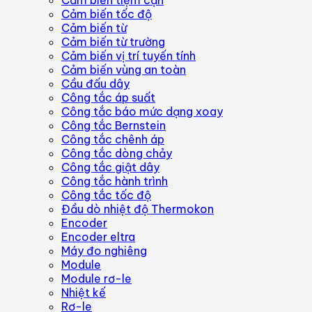
Cảm biến tốc độ
Cảm biến từ
Cảm biến từ trường
Cảm biến vị trí tuyến tính
Cảm biến vùng an toàn
Cầu đấu dây
Công tắc áp suất
Công tắc báo mức dạng xoay
Công tắc Bernstein
Công tắc chênh áp
Công tắc dòng chảy
Công tắc giật dây
Công tắc hành trình
Công tắc tốc độ
Đầu dò nhiệt độ Thermokon
Encoder
Encoder eltra
Máy đo nghiêng
Module
Module rơ-le
Nhiệt kế
Rơ-le