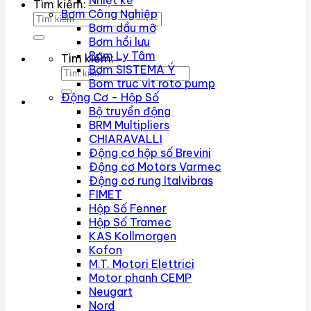
Nhiệt kế
Tìm kiếm:
Bơm Công Nghiệp
Bơm dầu mỡ
Bơm hồi lưu
Bơm Ly Tâm
Tìm kiếm:
Bơm SISTEMA Ý
Bom truc vit roto pump
Động Cơ - Hộp Số
Bộ truyền động
BRM Multipliers
CHIARAVALLI
Động cơ hộp số Brevini
Động cơ Motors Varmec
Động cơ rung Italvibras
FIMET
Hộp Số Fenner
Hộp Số Tramec
KAS Kollmorgen
Kofon
M.T. Motori Elettrici
Motor phanh CEMP
Neugart
Nord