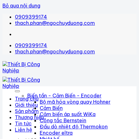
Bỏ qua nội dung
0909399174
thach.phan@ngochuyduong.com
0909399174
thach.phan@ngochuyduong.com
Biến tần - Cảm Biến - Encoder
Trang chủ
Bộ mã hóa vòng quay Hohner
Giới thiệu
Cảm Biến
Sản phẩm
Cảm biến áp suất WiKa
Thương hiệu
Công tắc Bernstein
Tin tức
Đầu dò nhiệt độ Thermokon
Liên hệ
Encoder eltra