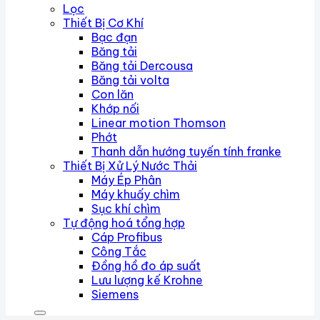
Lọc
Thiết Bị Cơ Khí
Bạc đạn
Băng tải
Băng tải Dercousa
Băng tải volta
Con lăn
Khớp nối
Linear motion Thomson
Phớt
Thanh dẫn hướng tuyến tính franke
Thiết Bị Xử Lý Nước Thải
Máy Ép Phân
Máy khuấy chìm
Sục khí chìm
Tự động hoá tổng hợp
Cáp Profibus
Công Tắc
Đồng hồ đo áp suất
Lưu lượng kế Krohne
Siemens