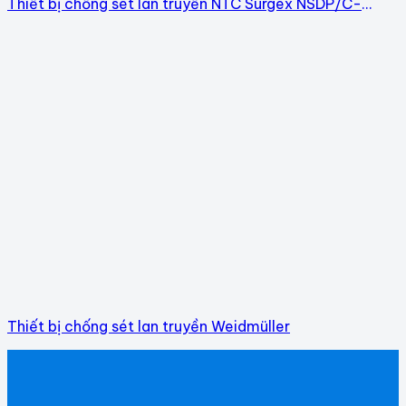
Thiết bị chống sét lan truyền NTC Surgex NSDP/C-
A320-20-2 giá kho
Thiết bị chống sét lan truyền Weidmüller