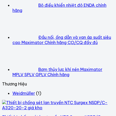
Bộ điều khiển nhiệt độ ENDA chính
hãng
Đầu nối, ống dẫn và van áp suất siêu
cao Maximator Chính hãng CO/CQ đầy đủ
Bơm thủy lực khí nén Maximator
MPLV SPLV GPLV Chính hãng
Thương Hiệu
Weidmüller
(1)