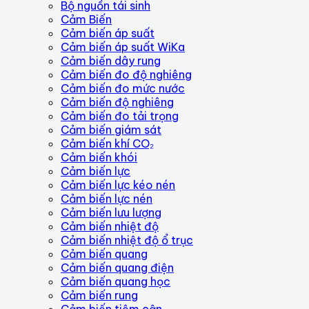
Bộ nguồn tái sinh
Cảm Biến
Cảm biến áp suất
Cảm biến áp suất WiKa
Cảm biến dây rung
Cảm biến đo độ nghiêng
Cảm biến đo mức nước
Cảm biến độ nghiêng
Cảm biến đo tải trọng
Cảm biến giám sát
Cảm biến khí CO₂
Cảm biến khói
Cảm biến lực
Cảm biến lực kéo nén
Cảm biến lực nén
Cảm biến lưu lượng
Cảm biến nhiệt độ
Cảm biến nhiệt độ ổ trục
Cảm biến quang
Cảm biến quang điện
Cảm biến quang học
Cảm biến rung
Cảm biến tiệm cận