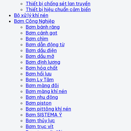
Thiết bị chống sét lan truyền
Thiết bị hiệu chuẩn cảm biến
Bộ xử lý khí nén
Bơm Công Nghiệp
Bơm bánh răng
Bơm cánh gạt
Bơm chìm
Bơm dẫn động từ
Bơm dầu điện
Bơm dầu mỡ
Bơm định lượng
Bơm hóa chất
Bơm hồi lưu
Bơm Ly Tâm
Bơm màng đôi
Bơm màng khí nén
Bơm nhu động
Bơm piston
Bơm pittông khí nén
Bơm SISTEMA Ý
Bơm thủy lực
Bơm trục vít