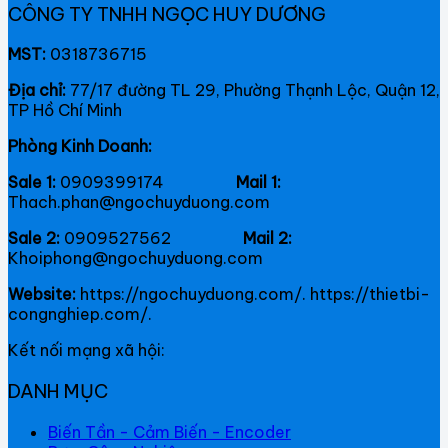
CÔNG TY TNHH NGỌC HUY DƯƠNG
MST:
0318736715
Địa chỉ:
77/17 đường TL 29, Phường Thạnh Lộc, Quận 12,
TP Hồ Chí Minh
Phòng Kinh Doanh:
Sale 1:
0909399174
Mail 1:
Thach.phan@ngochuyduong.com
Sale 2:
0909527562
Mail 2:
Khoiphong@ngochuyduong.com
Website:
https://ngochuyduong.com/. https://thietbi-
congnghiep.com/.
Kết nối mạng xã hội:
DANH MỤC
Biến Tần - Cảm Biến - Encoder