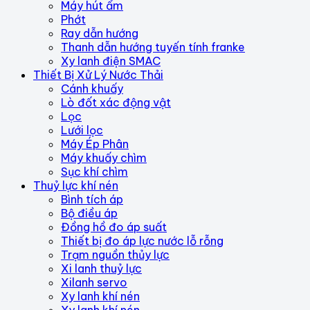
Máy hút ẩm
Phớt
Ray dẫn hướng
Thanh dẫn hướng tuyến tính franke
Xy lanh điện SMAC
Thiết Bị Xử Lý Nước Thải
Cánh khuấy
Lò đốt xác động vật
Lọc
Lưới lọc
Máy Ép Phân
Máy khuấy chìm
Sục khí chìm
Thuỷ lực khí nén
Bình tích áp
Bộ điều áp
Đồng hồ đo áp suất
Thiết bị đo áp lực nước lỗ rỗng
Trạm nguồn thủy lực
Xi lanh thuỷ lực
Xilanh servo
Xy lanh khí nén
Xy lanh khí nén