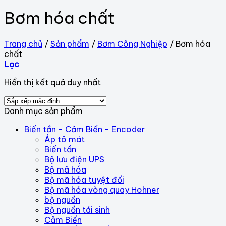
Bơm hóa chất
Trang chủ
/
Sản phẩm
/
Bơm Công Nghiệp
/
Bơm hóa
chất
Lọc
Hiển thị kết quả duy nhất
Danh mục sản phẩm
Biến tần - Cảm Biến - Encoder
Áp tô mát
Biến tần
Bộ lưu điện UPS
Bộ mã hóa
Bộ mã hóa tuyệt đối
Bộ mã hóa vòng quay Hohner
bộ nguồn
Bộ nguồn tái sinh
Cảm Biến