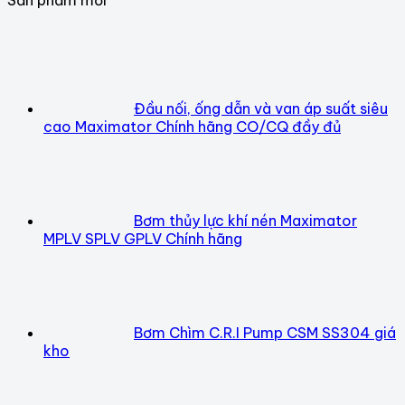
Đầu nối, ống dẫn và van áp suất siêu
cao Maximator Chính hãng CO/CQ đầy đủ
Bơm thủy lực khí nén Maximator
MPLV SPLV GPLV Chính hãng
Bơm Chìm C.R.I Pump CSM SS304 giá
kho