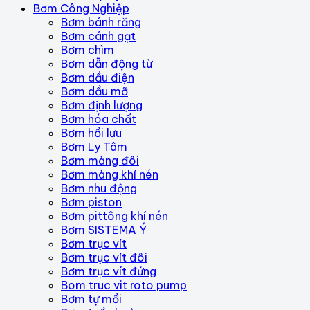
Bơm Công Nghiệp
Bơm bánh răng
Bơm cánh gạt
Bơm chìm
Bơm dẫn động từ
Bơm dầu điện
Bơm dầu mỡ
Bơm định lượng
Bơm hóa chất
Bơm hồi lưu
Bơm Ly Tâm
Bơm màng đôi
Bơm màng khí nén
Bơm nhu động
Bơm piston
Bơm pittông khí nén
Bơm SISTEMA Ý
Bơm trục vít
Bơm trục vít đôi
Bơm trục vít đứng
Bom truc vit roto pump
Bơm tự mồi