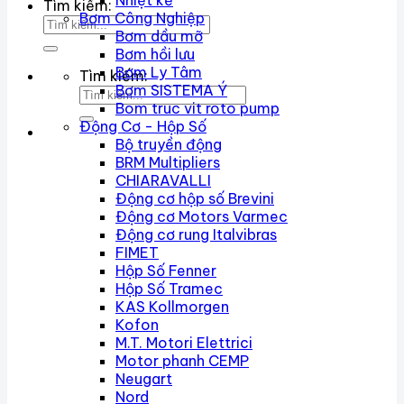
Nhiệt kế
Tìm kiếm:
Bơm Công Nghiệp
Bơm dầu mỡ
Bơm hồi lưu
Bơm Ly Tâm
Tìm kiếm:
Bơm SISTEMA Ý
Bom truc vit roto pump
Động Cơ - Hộp Số
Bộ truyền động
BRM Multipliers
CHIARAVALLI
Động cơ hộp số Brevini
Động cơ Motors Varmec
Động cơ rung Italvibras
FIMET
Hộp Số Fenner
Hộp Số Tramec
KAS Kollmorgen
Kofon
M.T. Motori Elettrici
Motor phanh CEMP
Neugart
Nord