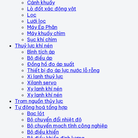
Cánh khuấy
Lò đốt xác động vật
Lọc
Lưới lọc
Máy Ép Phân
Máy khuấy chìm
Sục khí chìm
Thuỷ lực khí nén
Bình tích áp
Bộ điều áp
Đồng hồ đo áp suất
Thiết bị đo áp lực nước lỗ rỗng
Xi lanh thuỷ lực
Xilanh servo
Xy lanh khí nén
Xy lanh khí nén
Trạm nguồn thủy lực
Tự động hoá tổng hợp
Bạc lót
Bộ chuyển đổi nhiệt độ
Bộ chuyển mạch tĩnh công nghiệp
Bộ điều khiển
Bộ điều khiển định lượng