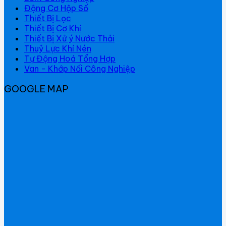
Động Cơ Hộp Số
Thiết Bị Lọc
Thiết Bị Cơ Khí
Thiết Bị Xử ý Nước Thải
Thuỷ Lực Khí Nén
Tự Động Hoá Tổng Hợp
Van - Khớp Nối Công Nghiệp
GOOGLE MAP