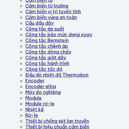
Cảm biến từ trường
Cảm biến vị trí tuyến tính
Cảm biến vùng an toàn
Cầu đấu dây
Công tắc áp suất
Công tắc báo mức dạng xoay
Công tắc Bernstein
Công tắc chênh áp
Công tắc dòng chảy
Công tắc giật dây
Công tắc hành trình
Công tắc tốc độ
Đầu dò nhiệt độ Thermokon
Encoder
Encoder eltra
Máy đo nghiêng
Module
Module rơ-le
Nhiệt kế
Rơ-le
Thiết bị chống sét lan truyền
Thiết bị hiệu chuẩn cảm biến