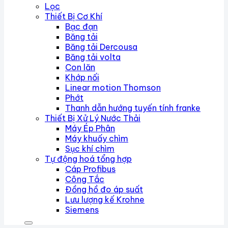
Lọc
Thiết Bị Cơ Khí
Bạc đạn
Băng tải
Băng tải Dercousa
Băng tải volta
Con lăn
Khớp nối
Linear motion Thomson
Phớt
Thanh dẫn hướng tuyến tính franke
Thiết Bị Xử Lý Nước Thải
Máy Ép Phân
Máy khuấy chìm
Sục khí chìm
Tự động hoá tổng hợp
Cáp Profibus
Công Tắc
Đồng hồ đo áp suất
Lưu lượng kế Krohne
Siemens