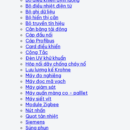
Bộ điều nhiệt điện từ
Bộ ghi dữ liệu
Bộ hiển thị cân
Bộ truyền tín hiệu
Cân băng tải động
Cáp đầu nối
Cáp Profibus
Card điều khiển
Công Tắc
Đèn UV khử khuẩn
Hộp nối dây chống cháy nổ
Lưu lượng kế Krohne
Máy đo nghiêng
Máy đọc mã vạch
Máy giám sát
Máy quấn màng co - palllet
Máy siết vít
Module Zigbee
Nút nhấn
Quạt tản nhiệt
Siemens
Súng phun