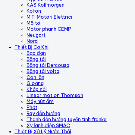
KAS Kollmorgen
Kofon
M.T. Motori Elettrici
Mô tơ
Motor phanh CEMP
Neugart
Nord
Thiết Bị Cơ Khí
Bạc đạn
Băng tải
Băng tải Dercousa
Băng tải volta
Con lăn
Gioăng
Khớp nối
Linear motion Thomson
Máy hút ẩm
Phớt
Ray dẫn hướng
Thanh dẫn hướng tuyến tính franke
Xy lanh điện SMAC
Thiết Bị Xử Lý Nước Thải