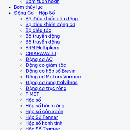
Bơm tuần hoàn
Bơm thủy lực
Động Cơ - Hộp Số
Bộ điều khiển cân động
Bộ điều khiển động cơ
Bộ điều tốc
Bộ truyền động
Bộ truyền động
BRM Multipliers
CHIARAVALLI
Động cơ AC
Động cơ giảm tốc
Động cơ hộp số Brevini
Động cơ Motors Varmec
Động cơ rung Italvibras
Động cơ trục rỗng
FIMET
Hộp số
Hộp số bánh răng
Hộp số côn xoắn
Hộp Số Fenner
Hộp số hành tinh
Hộp Số Tramec