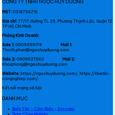
CÔNG TY TNHH NGỌC HUY DƯƠNG
MST:
0318736715
Địa chỉ:
77/17 đường TL 29, Phường Thạnh Lộc, Quận 12,
TP Hồ Chí Minh
Phòng Kinh Doanh:
Sale 1:
0909399174
Mail 1:
Thach.phan@ngochuyduong.com
Sale 2:
0909527562
Mail 2:
Khoiphong@ngochuyduong.com
Website:
https://ngochuyduong.com/. https://thietbi-
congnghiep.com/.
Kết nối mạng xã hội:
DANH MỤC
Biến Tần - Cảm Biến - Encoder
Bơm Công Nghiệp