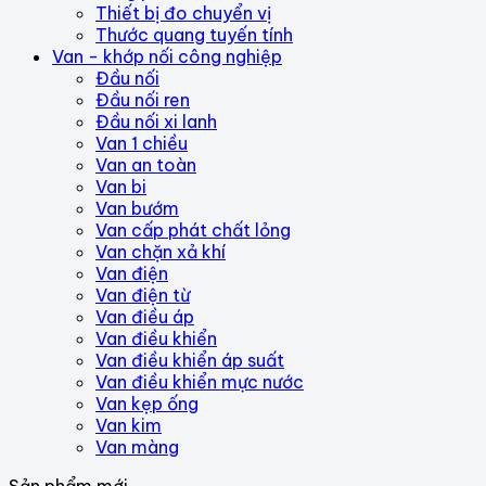
Thiết bị đo chuyển vị
Thước quang tuyến tính
Van - khớp nối công nghiệp
Đầu nối
Đầu nối ren
Đầu nối xi lanh
Van 1 chiều
Van an toàn
Van bi
Van bướm
Van cấp phát chất lỏng
Van chặn xả khí
Van điện
Van điện từ
Van điều áp
Van điều khiển
Van điều khiển áp suất
Van điều khiển mực nước
Van kẹp ống
Van kim
Van màng
Sản phẩm mới