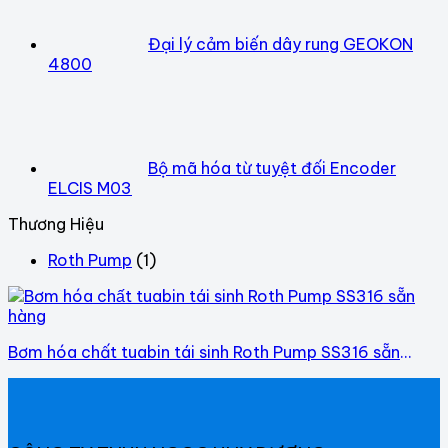
Đại lý cảm biến dây rung GEOKON
4800
Bộ mã hóa từ tuyệt đối Encoder
ELCIS M03
Thương Hiệu
Roth Pump
(1)
Bơm hóa chất tuabin tái sinh Roth Pump SS316 sẵn
hàng