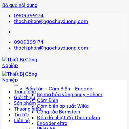
Bỏ qua nội dung
0909399174
thach.phan@ngochuyduong.com
0909399174
thach.phan@ngochuyduong.com
Biến tần - Cảm Biến - Encoder
Trang chủ
Bộ mã hóa vòng quay Hohner
Giới thiệu
Cảm Biến
Sản phẩm
Cảm biến áp suất WiKa
Thương hiệu
Công tắc Bernstein
Tin tức
Đầu dò nhiệt độ Thermokon
Liên hệ
Encoder eltra