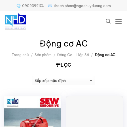
Bỏ
0909399174
thach.phan@ngochuyduong.com
qua
nội
dung
Động cơ AC
Trang chủ
/
Sản phẩm
/
Động Cơ - Hộp Số
/
Động cơ AC
LỌC