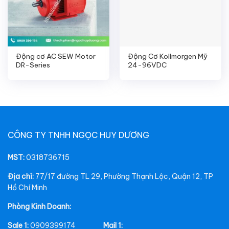
Động cơ AC SEW Motor
Động Cơ Kollmorgen Mỹ
DR-Series
24-96VDC
CÔNG TY TNHH NGỌC HUY DƯƠNG
MST:
0318736715
Địa chỉ:
77/17 đường TL 29, Phường Thạnh Lộc, Quận 12, TP
Hồ Chí Minh
Phòng Kinh Doanh:
Sale 1:
0909399174
Mail 1: