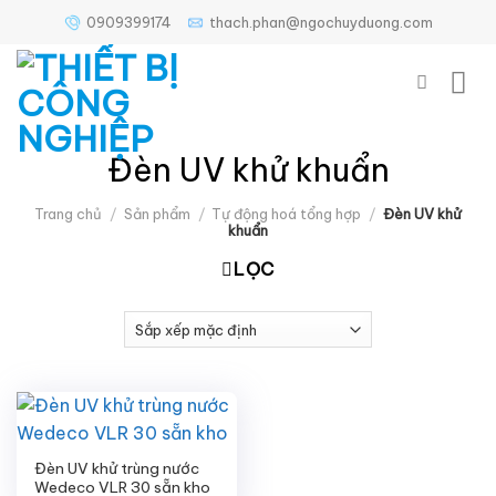
Bỏ
0909399174
thach.phan@ngochuyduong.com
qua
nội
dung
Đèn UV khử khuẩn
Trang chủ
/
Sản phẩm
/
Tự động hoá tổng hợp
/
Đèn UV khử
khuẩn
LỌC
Đèn UV khử trùng nước
Wedeco VLR 30 sẵn kho