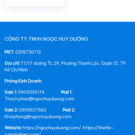
CÔNG TY TNHH NGỌC HUY DƯƠNG
MST:
0318736715
Địa chỉ:
77/17 đường TL 29, Phường Thạnh Lộc, Quận 12, TP
Hồ Chí Minh
Phòng Kinh Doanh:
Sale 1:
0909399174
Mail 1:
Thach.phan@ngochuyduong.com
Sale 2:
0909527562
Mail 2:
Khoiphong@ngochuyduong.com
Website:
https://ngochuyduong.com/. https://thietbi-
congnghiep.com/.