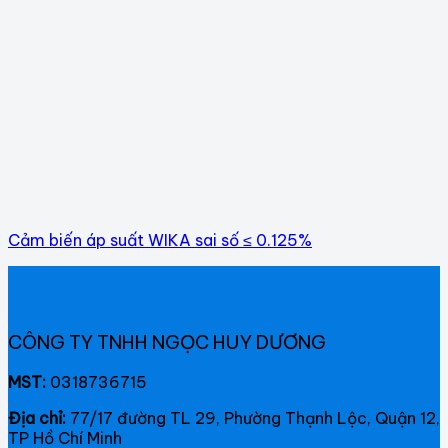
Cảm biến áp suất WIKA sai số ≤ 0.125%
CÔNG TY TNHH NGỌC HUY DƯƠNG
MST:
0318736715
Địa chỉ:
77/17 đường TL 29, Phường Thạnh Lộc, Quận 12,
TP Hồ Chí Minh