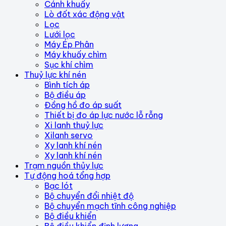
Cánh khuấy
Lò đốt xác động vật
Lọc
Lưới lọc
Máy Ép Phân
Máy khuấy chìm
Sục khí chìm
Thuỷ lực khí nén
Bình tích áp
Bộ điều áp
Đồng hồ đo áp suất
Thiết bị đo áp lực nước lỗ rỗng
Xi lanh thuỷ lực
Xilanh servo
Xy lanh khí nén
Xy lanh khí nén
Trạm nguồn thủy lực
Tự động hoá tổng hợp
Bạc lót
Bộ chuyển đổi nhiệt độ
Bộ chuyển mạch tĩnh công nghiệp
Bộ điều khiển
Bộ điều khiển định lượng