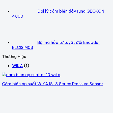
Đại lý cảm biến dây rung GEOKON
4800
Bộ mã hóa từ tuyệt đối Encoder
ELCIS M03
Thương Hiệu
WIKA
(1)
Cảm biến áp suất WIKA IS-3 Series Pressure Sensor