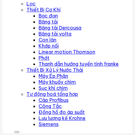
Lọc
Thiết Bị Cơ Khí
Bạc đạn
Băng tải
Băng tải Dercousa
Băng tải volta
Con lăn
Khớp nối
Linear motion Thomson
Phớt
Thanh dẫn hướng tuyến tính franke
Thiết Bị Xử Lý Nước Thải
Máy Ép Phân
Máy khuấy chìm
Sục khí chìm
Tự động hoá tổng hợp
Cáp Profibus
Công Tắc
Đồng hồ đo áp suất
Lưu lượng kế Krohne
Siemens