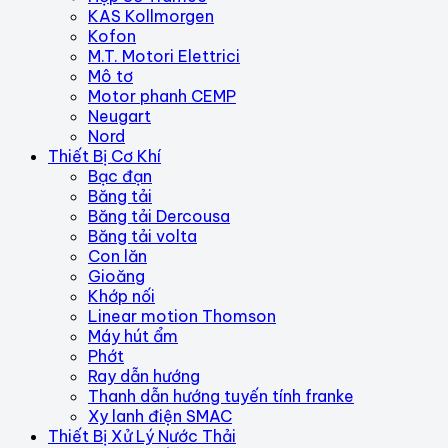
KAS Kollmorgen
Kofon
M.T. Motori Elettrici
Mô tơ
Motor phanh CEMP
Neugart
Nord
Thiết Bị Cơ Khí
Bạc đạn
Băng tải
Băng tải Dercousa
Băng tải volta
Con lăn
Gioăng
Khớp nối
Linear motion Thomson
Máy hút ẩm
Phớt
Ray dẫn hướng
Thanh dẫn hướng tuyến tính franke
Xy lanh điện SMAC
Thiết Bị Xử Lý Nước Thải