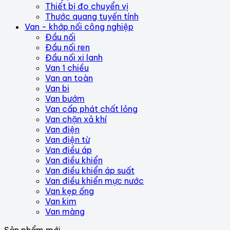
Thiết bị đo chuyển vị
Thước quang tuyến tính
Van - khớp nối công nghiệp
Đầu nối
Đầu nối ren
Đầu nối xi lanh
Van 1 chiều
Van an toàn
Van bi
Van bướm
Van cấp phát chất lỏng
Van chặn xả khí
Van điện
Van điện từ
Van điều áp
Van điều khiển
Van điều khiển áp suất
Van điều khiển mực nước
Van kẹp ống
Van kim
Van màng
Sản phẩm mới