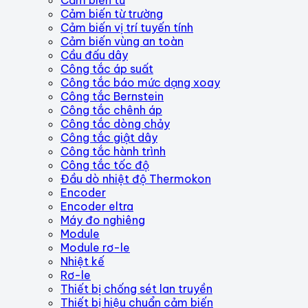
Cảm biến từ trường
Cảm biến vị trí tuyến tính
Cảm biến vùng an toàn
Cầu đấu dây
Công tắc áp suất
Công tắc báo mức dạng xoay
Công tắc Bernstein
Công tắc chênh áp
Công tắc dòng chảy
Công tắc giật dây
Công tắc hành trình
Công tắc tốc độ
Đầu dò nhiệt độ Thermokon
Encoder
Encoder eltra
Máy đo nghiêng
Module
Module rơ-le
Nhiệt kế
Rơ-le
Thiết bị chống sét lan truyền
Thiết bị hiệu chuẩn cảm biến