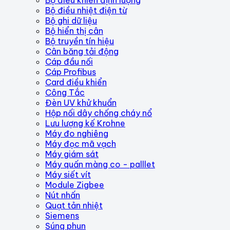
Bộ điều nhiệt điện từ
Bộ ghi dữ liệu
Bộ hiển thị cân
Bộ truyền tín hiệu
Cân băng tải động
Cáp đầu nối
Cáp Profibus
Card điều khiển
Công Tắc
Đèn UV khử khuẩn
Hộp nối dây chống cháy nổ
Lưu lượng kế Krohne
Máy đo nghiêng
Máy đọc mã vạch
Máy giám sát
Máy quấn màng co - palllet
Máy siết vít
Module Zigbee
Nút nhấn
Quạt tản nhiệt
Siemens
Súng phun