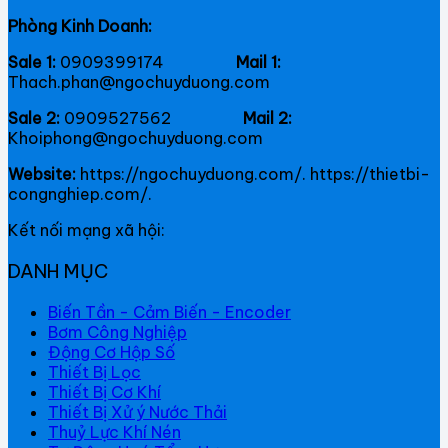
Phòng Kinh Doanh:
Sale 1:
0909399174
Mail 1:
Thach.phan@ngochuyduong.com
Sale 2:
0909527562
Mail 2:
Khoiphong@ngochuyduong.com
Website:
https://ngochuyduong.com/. https://thietbi-
congnghiep.com/.
Kết nối mạng xã hội:
DANH MỤC
Biến Tần - Cảm Biến - Encoder
Bơm Công Nghiệp
Động Cơ Hộp Số
Thiết Bị Lọc
Thiết Bị Cơ Khí
Thiết Bị Xử ý Nước Thải
Thuỷ Lực Khí Nén