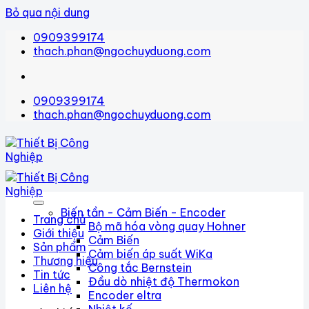
Bỏ qua nội dung
0909399174
thach.phan@ngochuyduong.com
0909399174
thach.phan@ngochuyduong.com
Biến tần - Cảm Biến - Encoder
Trang chủ
Bộ mã hóa vòng quay Hohner
Giới thiệu
Cảm Biến
Sản phẩm
Cảm biến áp suất WiKa
Thương hiệu
Công tắc Bernstein
Tin tức
Đầu dò nhiệt độ Thermokon
Liên hệ
Encoder eltra