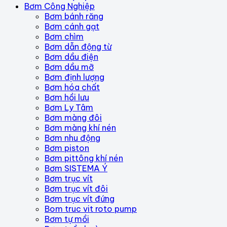
Bơm Công Nghiệp
Bơm bánh răng
Bơm cánh gạt
Bơm chìm
Bơm dẫn động từ
Bơm dầu điện
Bơm dầu mỡ
Bơm định lượng
Bơm hóa chất
Bơm hồi lưu
Bơm Ly Tâm
Bơm màng đôi
Bơm màng khí nén
Bơm nhu động
Bơm piston
Bơm pittông khí nén
Bơm SISTEMA Ý
Bơm trục vít
Bơm trục vít đôi
Bơm trục vít đứng
Bom truc vit roto pump
Bơm tự mồi