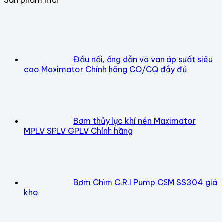
Đầu nối, ống dẫn và van áp suất siêu
cao Maximator Chính hãng CO/CQ đầy đủ
Bơm thủy lực khí nén Maximator
MPLV SPLV GPLV Chính hãng
Bơm Chìm C.R.I Pump CSM SS304 giá
kho