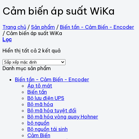
Cảm biến áp suất WiKa
Trang chủ
/
Sản phẩm
/
Biến tần - Cảm Biến - Encoder
/
Cảm biến áp suất WiKa
Lọc
Hiển thị tất cả 2 kết quả
Danh mục sản phẩm
Biến tần - Cảm Biến - Encoder
Áp tô mát
Biến tần
Bộ lưu điện UPS
Bộ mã hóa
Bộ mã hóa tuyệt đối
Bộ mã hóa vòng quay Hohner
bộ nguồn
Bộ nguồn tái sinh
Cảm Biến