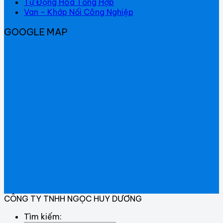
Tự Động Hoá Tổng Hợp
Van - Khớp Nối Công Nghiệp
GOOGLE MAP
CÔNG TY TNHH NGỌC HUY DƯƠNG
Tìm kiếm: