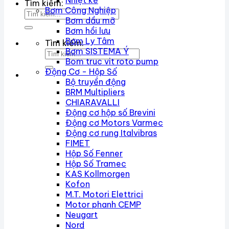
Nhiệt kế
Tìm kiếm:
Bơm Công Nghiệp
Bơm dầu mỡ
Bơm hồi lưu
Bơm Ly Tâm
Tìm kiếm:
Bơm SISTEMA Ý
Bom truc vit roto pump
Động Cơ - Hộp Số
Bộ truyền động
BRM Multipliers
CHIARAVALLI
Động cơ hộp số Brevini
Động cơ Motors Varmec
Động cơ rung Italvibras
FIMET
Hộp Số Fenner
Hộp Số Tramec
KAS Kollmorgen
Kofon
M.T. Motori Elettrici
Motor phanh CEMP
Neugart
Nord