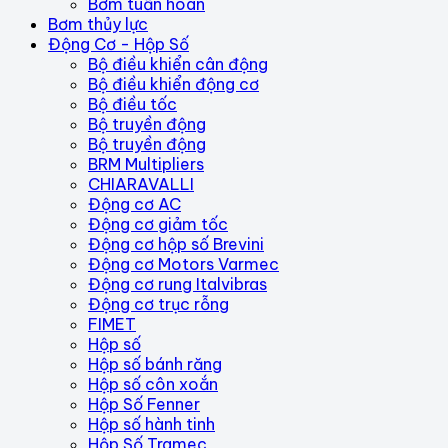
Bơm tuần hoàn
Bơm thủy lực
Động Cơ - Hộp Số
Bộ điều khiển cân động
Bộ điều khiển động cơ
Bộ điều tốc
Bộ truyền động
Bộ truyền động
BRM Multipliers
CHIARAVALLI
Động cơ AC
Động cơ giảm tốc
Động cơ hộp số Brevini
Động cơ Motors Varmec
Động cơ rung Italvibras
Động cơ trục rỗng
FIMET
Hộp số
Hộp số bánh răng
Hộp số côn xoắn
Hộp Số Fenner
Hộp số hành tinh
Hộp Số Tramec