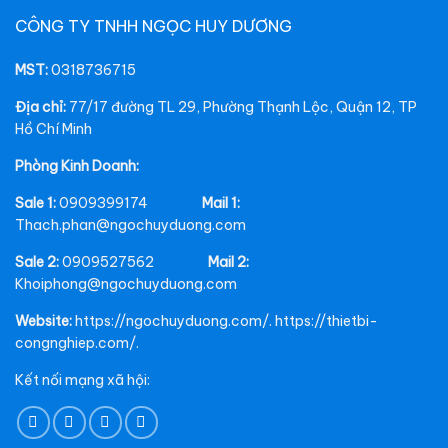
CÔNG TY TNHH NGỌC HUY DƯƠNG
MST:
0318736715
Địa chỉ:
77/17 đường TL 29, Phường Thạnh Lộc, Quận 12, TP
Hồ Chí Minh
Phòng Kinh Doanh:
Sale 1:
0909399174
Mail 1:
Thach.phan@ngochuyduong.com
Sale 2:
0909527562
Mail 2:
Khoiphong@ngochuyduong.com
Website:
https://ngochuyduong.com/. https://thietbi-
congnghiep.com/.
Kết nối mạng xã hội: