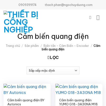
Bỏ
0909399174
thach.phan@ngochuyduong.com
qua
nội
dung
Cảm biến quang điện
Trang chủ
/
Sản phẩm
/
Biến tần - Cảm Biến - Encoder
/
Cảm
biến quang điện
LỌC
Cảm biến quang điện BY
Cảm biến quang điện
Autonics
YUMO G18-3A30NA M18