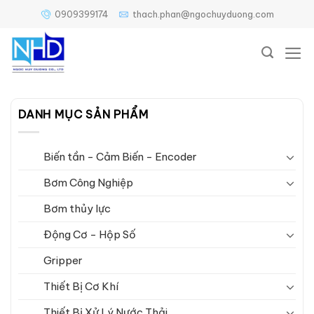
Bỏ
0909399174
thach.phan@ngochuyduong.com
qua
nội
dung
DANH MỤC SẢN PHẨM
Biến tần - Cảm Biến - Encoder
Bơm Công Nghiệp
Bơm thủy lực
Động Cơ - Hộp Số
Gripper
Thiết Bị Cơ Khí
Thiết Bị Xử Lý Nước Thải