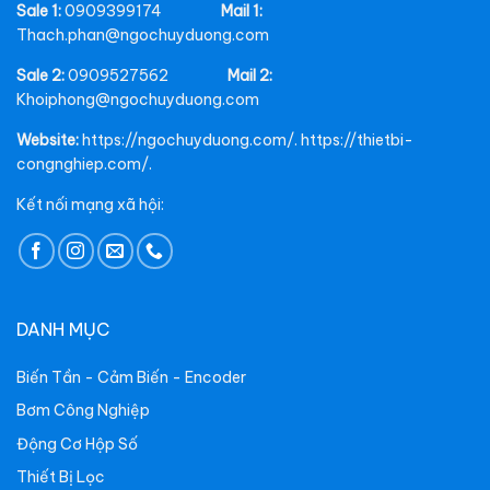
Sale 1:
0909399174
Mail 1:
Thach.phan@ngochuyduong.com
Sale 2:
0909527562
Mail 2:
Khoiphong@ngochuyduong.com
Website:
https://ngochuyduong.com/. https://thietbi-
congnghiep.com/.
Kết nối mạng xã hội:
DANH MỤC
Biến Tần - Cảm Biến - Encoder
Bơm Công Nghiệp
Động Cơ Hộp Số
Thiết Bị Lọc