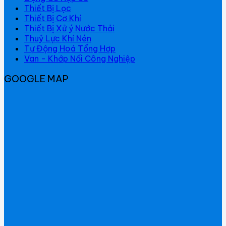
Thiết Bị Lọc
Thiết Bị Cơ Khí
Thiết Bị Xử ý Nước Thải
Thuỷ Lực Khí Nén
Tự Động Hoá Tổng Hợp
Van - Khớp Nối Công Nghiệp
GOOGLE MAP