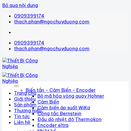
Bỏ qua nội dung
0909399174
thach.phan@ngochuyduong.com
0909399174
thach.phan@ngochuyduong.com
Biến tần - Cảm Biến - Encoder
Trang chủ
Bộ mã hóa vòng quay Hohner
Giới thiệu
Cảm Biến
Sản phẩm
Cảm biến áp suất WiKa
Thương hiệu
Công tắc Bernstein
Tin tức
Đầu dò nhiệt độ Thermokon
Liên hệ
Encoder eltra