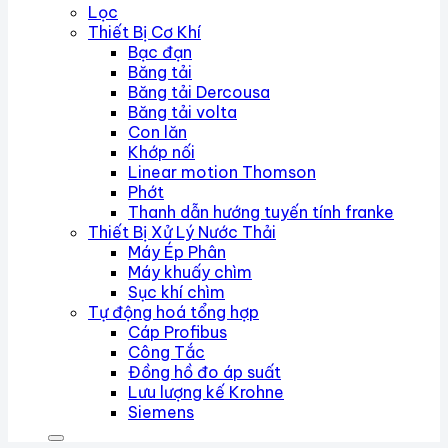
Lọc
Thiết Bị Cơ Khí
Bạc đạn
Băng tải
Băng tải Dercousa
Băng tải volta
Con lăn
Khớp nối
Linear motion Thomson
Phớt
Thanh dẫn hướng tuyến tính franke
Thiết Bị Xử Lý Nước Thải
Máy Ép Phân
Máy khuấy chìm
Sục khí chìm
Tự động hoá tổng hợp
Cáp Profibus
Công Tắc
Đồng hồ đo áp suất
Lưu lượng kế Krohne
Siemens