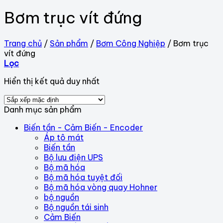
Bơm trục vít đứng
Trang chủ
/
Sản phẩm
/
Bơm Công Nghiệp
/
Bơm trục
vít đứng
Lọc
Hiển thị kết quả duy nhất
Danh mục sản phẩm
Biến tần - Cảm Biến - Encoder
Áp tô mát
Biến tần
Bộ lưu điện UPS
Bộ mã hóa
Bộ mã hóa tuyệt đối
Bộ mã hóa vòng quay Hohner
bộ nguồn
Bộ nguồn tái sinh
Cảm Biến