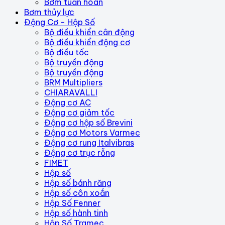
Bơm tuần hoàn
Bơm thủy lực
Động Cơ - Hộp Số
Bộ điều khiển cân động
Bộ điều khiển động cơ
Bộ điều tốc
Bộ truyền động
Bộ truyền động
BRM Multipliers
CHIARAVALLI
Động cơ AC
Động cơ giảm tốc
Động cơ hộp số Brevini
Động cơ Motors Varmec
Động cơ rung Italvibras
Động cơ trục rỗng
FIMET
Hộp số
Hộp số bánh răng
Hộp số côn xoắn
Hộp Số Fenner
Hộp số hành tinh
Hộp Số Tramec