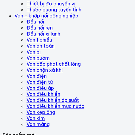
Thiết bị đo chuyển vị
Thước quang tuyến tính
Van - khớp nối công nghiệp
Đầu nối
Đầu nối ren
Đầu nối xi lanh
Van 1 chiều
Van an toàn
Van bi
Van bướm
Van cấp phát chất lỏng
Van chặn xả khí
Van điện
Van điện từ
Van điều áp
Van điều khiển
Van điều khiển áp suất
Van điều khiển mực nước
Van kẹp ống
Van kim
Van màng
Sản phẩm mới