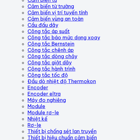
Cảm biến từ trường
Cảm biến vị trí tuyến tính
Cảm biến vùng an toàn
Cầu đấu dây
Công tắc áp suất
Công tắc báo mức dạng xoay
Công tắc Bernstein
Công tắc chênh áp
Công tắc dòng chảy
Công tắc giật dây
Công tắc hành trình
Công tắc tốc độ
Đầu dò nhiệt độ Thermokon
Encoder
Encoder eltra
Máy đo nghiêng
Module
Module rơ-le
Nhiệt kế
Rơ-le
Thiết bị chống sét lan truyền
Thiết bị hiệu chuẩn cảm biến