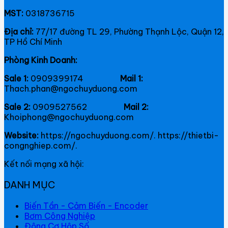
MST:
0318736715
Địa chỉ:
77/17 đường TL 29, Phường Thạnh Lộc, Quận 12,
TP Hồ Chí Minh
Phòng Kinh Doanh:
Sale 1:
0909399174
Mail 1:
Thach.phan@ngochuyduong.com
Sale 2:
0909527562
Mail 2:
Khoiphong@ngochuyduong.com
Website:
https://ngochuyduong.com/. https://thietbi-
congnghiep.com/.
Kết nối mạng xã hội:
DANH MỤC
Biến Tần - Cảm Biến - Encoder
Bơm Công Nghiệp
Động Cơ Hộp Số