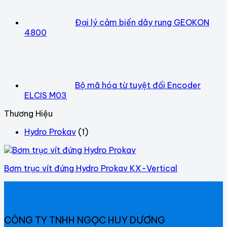
Đại lý cảm biến dây rung GEOKON
4800
Bộ mã hóa từ tuyệt đối Encoder
ELCIS M03
Thương Hiệu
Hydro Prokav
(1)
Bơm trục vít đứng Hydro Prokav KX-Vertical
CÔNG TY TNHH NGỌC HUY DƯƠNG