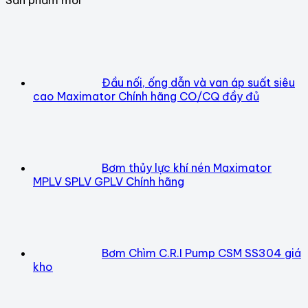
Đầu nối, ống dẫn và van áp suất siêu
cao Maximator Chính hãng CO/CQ đầy đủ
Bơm thủy lực khí nén Maximator
MPLV SPLV GPLV Chính hãng
Bơm Chìm C.R.I Pump CSM SS304 giá
kho