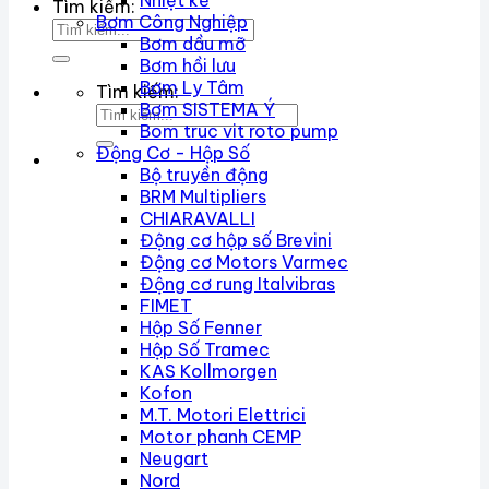
Nhiệt kế
Tìm kiếm:
Bơm Công Nghiệp
Bơm dầu mỡ
Bơm hồi lưu
Bơm Ly Tâm
Tìm kiếm:
Bơm SISTEMA Ý
Bom truc vit roto pump
Động Cơ - Hộp Số
Bộ truyền động
BRM Multipliers
CHIARAVALLI
Động cơ hộp số Brevini
Động cơ Motors Varmec
Động cơ rung Italvibras
FIMET
Hộp Số Fenner
Hộp Số Tramec
KAS Kollmorgen
Kofon
M.T. Motori Elettrici
Motor phanh CEMP
Neugart
Nord