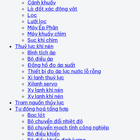
Cánh khuấy
Lò đốt xác động vật
Lọc
Lưới lọc
Máy Ép Phân
Máy khuấy chìm
Sục khí chìm
Thuỷ lực khí nén
Bình tích áp
Bộ điều áp
Đồng hồ đo áp suất
Thiết bị đo áp lực nước lỗ rỗng
Xi lanh thuỷ lực
Xilanh servo
Xy lanh khí nén
Xy lanh khí nén
Trạm nguồn thủy lực
Tự động hoá tổng hợp
Bạc lót
Bộ chuyển đổi nhiệt độ
Bộ chuyển mạch tĩnh công nghiệp
Bộ điều khiển
Bộ điều khiển định lượng