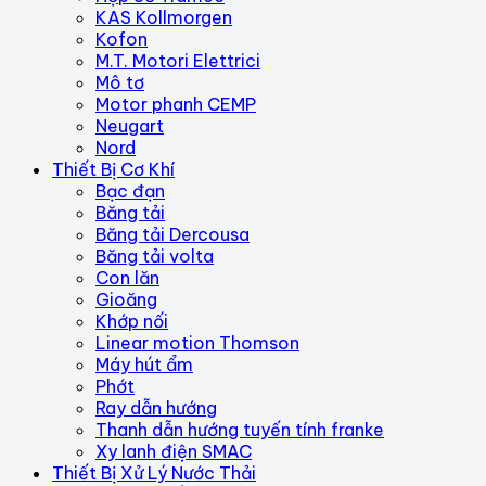
KAS Kollmorgen
Kofon
M.T. Motori Elettrici
Mô tơ
Motor phanh CEMP
Neugart
Nord
Thiết Bị Cơ Khí
Bạc đạn
Băng tải
Băng tải Dercousa
Băng tải volta
Con lăn
Gioăng
Khớp nối
Linear motion Thomson
Máy hút ẩm
Phớt
Ray dẫn hướng
Thanh dẫn hướng tuyến tính franke
Xy lanh điện SMAC
Thiết Bị Xử Lý Nước Thải