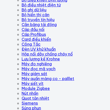
Bộ điều nhiệt điện từ
Bộ ghi dữ liệu
Bộ hiển thị cân
Bộ truyền tín hiệu
Cân băng tải động
Cáp đầu nối
Cáp Profibus
Card điều khiển
Công Tắc
Đèn UV khử khuẩn
Hộp nối dây chống cháy nổ
Lưu lượng kế Krohne
Máy đo nghiêng
Máy đọc mã vạch
Máy giám sát
Máy quấn màng co - palllet
Máy siết vít
Module Zigbee
Nút nhấn
Quạt tản nhiệt
Siemens
Súng phun