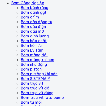
Bơm Công Nghiệp
Bơm bánh răng
Bơm cánh gạt
Bơm chìm
Bơm dẫn động từ
Bơm dầu điện
Bơm dầu mỡ
Bơm định lượng
Bơm hóa chất
Bơm hồi lưu
Bơm Ly Tâm
Bơm màng đôi
Bơm màng khí nén
Bơm nhu động
Bơm piston
Bơm pittông khí nén
Bơm SISTEMA Ý
Bơm trục vít
Bơm trục vít đôi
Bơm trục vít đứng
Bom truc vit roto pump
Bơm tự mồi