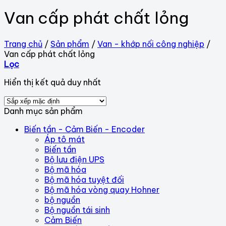
Van cấp phát chất lỏng
Trang chủ
/
Sản phẩm
/
Van - khớp nối công nghiệp
/
Van cấp phát chất lỏng
Lọc
Hiển thị kết quả duy nhất
Danh mục sản phẩm
Biến tần - Cảm Biến - Encoder
Áp tô mát
Biến tần
Bộ lưu điện UPS
Bộ mã hóa
Bộ mã hóa tuyệt đối
Bộ mã hóa vòng quay Hohner
bộ nguồn
Bộ nguồn tái sinh
Cảm Biến