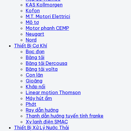
KAS Kollmorgen
Kofon
M.T. Motori Elettrici
Mô tơ
Motor phanh CEMP
Neugart
Nord
Thiết Bị Cơ Khí
Bạc đạn
Băng tải
Băng tải Dercousa
Băng tải volta
Con lăn
Gioăng
Khớp nối
Linear motion Thomson
Máy hút ẩm
Phớt
Ray dẫn hướng
Thanh dẫn hướng tuyến tính franke
Xy lanh điện SMAC
Thiết Bị Xử Lý Nước Thải