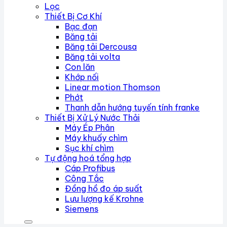
Lọc
Thiết Bị Cơ Khí
Bạc đạn
Băng tải
Băng tải Dercousa
Băng tải volta
Con lăn
Khớp nối
Linear motion Thomson
Phớt
Thanh dẫn hướng tuyến tính franke
Thiết Bị Xử Lý Nước Thải
Máy Ép Phân
Máy khuấy chìm
Sục khí chìm
Tự động hoá tổng hợp
Cáp Profibus
Công Tắc
Đồng hồ đo áp suất
Lưu lượng kế Krohne
Siemens