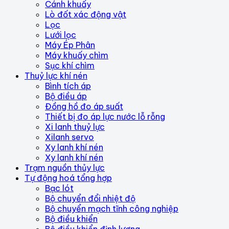
Cánh khuấy
Lò đốt xác động vật
Lọc
Lưới lọc
Máy Ép Phân
Máy khuấy chìm
Sục khí chìm
Thuỷ lực khí nén
Bình tích áp
Bộ điều áp
Đồng hồ đo áp suất
Thiết bị đo áp lực nước lỗ rỗng
Xi lanh thuỷ lực
Xilanh servo
Xy lanh khí nén
Xy lanh khí nén
Trạm nguồn thủy lực
Tự động hoá tổng hợp
Bạc lót
Bộ chuyển đổi nhiệt độ
Bộ chuyển mạch tĩnh công nghiệp
Bộ điều khiển
Bộ điều khiển định lượng