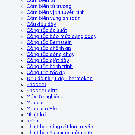
Cảm biến từ trường
Cảm biến vị trí tuyến tính
Cảm biến vùng an toàn
Cầu đấu dây
Công tắc áp suất
Công tắc báo mức dạng xoay
Công tắc Bernstein
Công tắc chênh áp
Công tắc dòng chảy
Công tắc giật dây
Công tắc hành trình
Công tắc tốc độ
Đầu dò nhiệt độ Thermokon
Encoder
Encoder eltra
Máy đo nghiêng
Module
Module rơ-le
Nhiệt kế
Rơ-le
Thiết bị chống sét lan truyền
Thiết bị hiệu chuẩn cảm biến