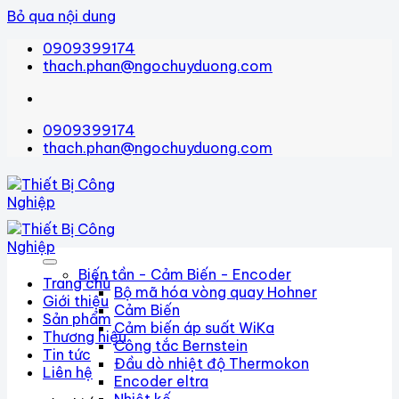
Bỏ qua nội dung
0909399174
thach.phan@ngochuyduong.com
0909399174
thach.phan@ngochuyduong.com
Biến tần - Cảm Biến - Encoder
Trang chủ
Bộ mã hóa vòng quay Hohner
Giới thiệu
Cảm Biến
Sản phẩm
Cảm biến áp suất WiKa
Thương hiệu
Công tắc Bernstein
Tin tức
Đầu dò nhiệt độ Thermokon
Liên hệ
Encoder eltra