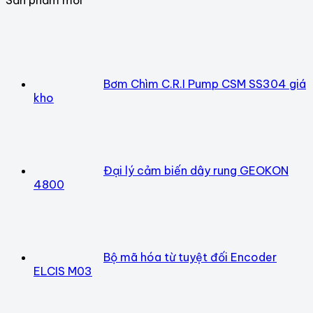
Bơm Chìm C.R.I Pump CSM SS304 giá
kho
Đại lý cảm biến dây rung GEOKON
4800
Bộ mã hóa từ tuyệt đối Encoder
ELCIS M03