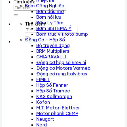
Nhiệt kế
Tìm kiếm:
Bơm Công Nghiệp
Bơm dầu mỡ
Bơm hồi lưu
Bơm Ly Tâm
Tìm kiếm:
Bơm SISTEMA Ý
Bom truc vit roto pump
Động Cơ - Hộp Số
Bộ truyền động
BRM Multipliers
CHIARAVALLI
Động cơ hộp số Brevini
Động cơ Motors Varmec
Động cơ rung Italvibras
FIMET
Hộp Số Fenner
Hộp Số Tramec
KAS Kollmorgen
Kofon
M.T. Motori Elettrici
Motor phanh CEMP
Neugart
Nord