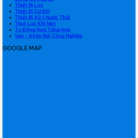
Thiết Bị Lọc
Thiết Bị Cơ Khí
Thiết Bị Xử ý Nước Thải
Thuỷ Lực Khí Nén
Tự Động Hoá Tổng Hợp
Van - Khớp Nối Công Nghiệp
GOOGLE MAP