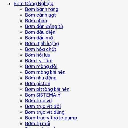
Bơm Công Nghiệp
Bơm bánh răng
Bơm cánh gạt
Bơm chìm
Bơm dẫn động từ
Bơm dầu điện
Bơm dầu mỡ
Bơm định lượng
Bơm hóa chất
Bơm hồi lưu
Bơm Ly Tâm
Bơm màng đôi
Bơm màng khí nén
Bơm nhu động
Bơm piston
Bơm pittông khí nén
Bơm SISTEMA Ý
Bơm trục vít
Bơm trục vít đôi
Bơm trục vít đứng
Bom truc vit roto pump
Bơm tự mồi