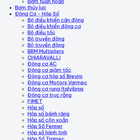
Bơm tuần hoàn
Bơm thủy lực
Động Cơ - Hộp Số
Bộ điều khiển cân động
Bộ điều khiển động cơ
Bộ điều tốc
Bộ truyền động
Bộ truyền động
BRM Multipliers
CHIARAVALLI
Động cơ AC
Động cơ giảm tốc
Động cơ hộp số Brevini
Động cơ Motors Varmec
Động cơ rung Italvibras
Động cơ trục rỗng
FIMET
Hộp số
Hộp số bánh răng
Hộp số côn xoắn
Hộp Số Fenner
Hộp số hành tinh
Hộp Số Tramec