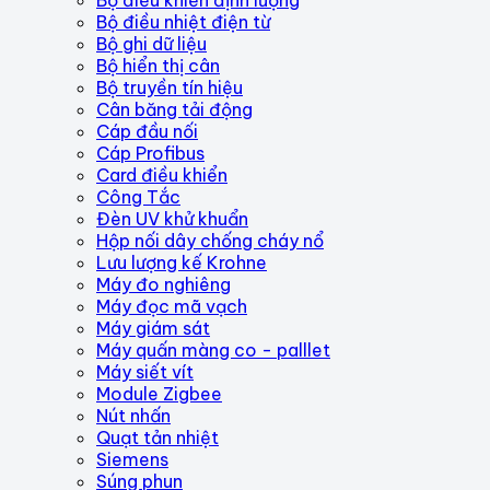
Bộ điều nhiệt điện từ
Bộ ghi dữ liệu
Bộ hiển thị cân
Bộ truyền tín hiệu
Cân băng tải động
Cáp đầu nối
Cáp Profibus
Card điều khiển
Công Tắc
Đèn UV khử khuẩn
Hộp nối dây chống cháy nổ
Lưu lượng kế Krohne
Máy đo nghiêng
Máy đọc mã vạch
Máy giám sát
Máy quấn màng co - palllet
Máy siết vít
Module Zigbee
Nút nhấn
Quạt tản nhiệt
Siemens
Súng phun