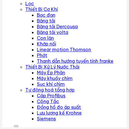
Lọc
Thiết Bị Cơ Khí
Bạc đạn
Băng tải
Băng tải Dercousa
Băng tải volta
Con lăn
Khớp nối
Linear motion Thomson
Phớt
Thanh dẫn hướng tuyến tính franke
Thiết Bị Xử Lý Nước Thải
Máy Ép Phân
Máy khuấy chìm
Sục khí chìm
Tự động hoá tổng hợp
Cáp Profibus
Công Tắc
Đồng hồ đo áp suất
Lưu lượng kế Krohne
Siemens