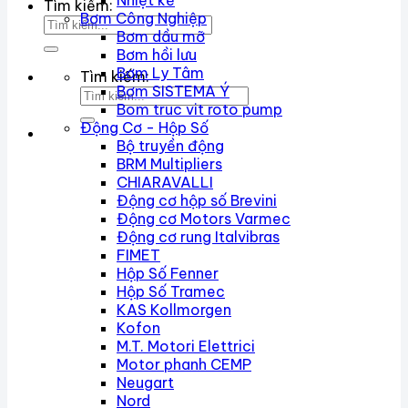
Nhiệt kế
Tìm kiếm:
Bơm Công Nghiệp
Bơm dầu mỡ
Bơm hồi lưu
Bơm Ly Tâm
Tìm kiếm:
Bơm SISTEMA Ý
Bom truc vit roto pump
Động Cơ - Hộp Số
Bộ truyền động
BRM Multipliers
CHIARAVALLI
Động cơ hộp số Brevini
Động cơ Motors Varmec
Động cơ rung Italvibras
FIMET
Hộp Số Fenner
Hộp Số Tramec
KAS Kollmorgen
Kofon
M.T. Motori Elettrici
Motor phanh CEMP
Neugart
Nord