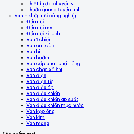
Thiết bị đo chuyển vị
Thước quang tuyến tính
Van - khớp nối công nghiệp
Đầu nối
Đầu nối ren
Đầu nối xi lanh
Van 1 chiều
Van an toàn
Van bi
Van bướm
Van cấp phát chất lỏng
Van chặn xả khí
Van điện
Van điện từ
Van điều áp
Van điều khiển
Van điều khiển áp suất
Van điều khiển mực nước
Van kẹp ống
Van kim
Van màng
Sản phẩm mới