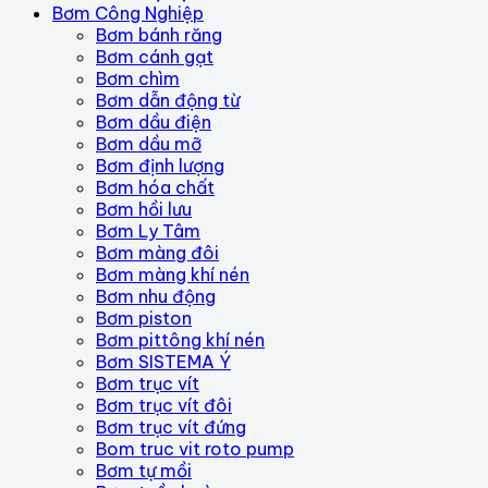
Bơm Công Nghiệp
Bơm bánh răng
Bơm cánh gạt
Bơm chìm
Bơm dẫn động từ
Bơm dầu điện
Bơm dầu mỡ
Bơm định lượng
Bơm hóa chất
Bơm hồi lưu
Bơm Ly Tâm
Bơm màng đôi
Bơm màng khí nén
Bơm nhu động
Bơm piston
Bơm pittông khí nén
Bơm SISTEMA Ý
Bơm trục vít
Bơm trục vít đôi
Bơm trục vít đứng
Bom truc vit roto pump
Bơm tự mồi