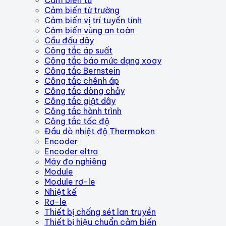
Cảm biến từ trường
Cảm biến vị trí tuyến tính
Cảm biến vùng an toàn
Cầu đấu dây
Công tắc áp suất
Công tắc báo mức dạng xoay
Công tắc Bernstein
Công tắc chênh áp
Công tắc dòng chảy
Công tắc giật dây
Công tắc hành trình
Công tắc tốc độ
Đầu dò nhiệt độ Thermokon
Encoder
Encoder eltra
Máy đo nghiêng
Module
Module rơ-le
Nhiệt kế
Rơ-le
Thiết bị chống sét lan truyền
Thiết bị hiệu chuẩn cảm biến