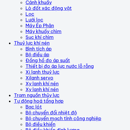
Cánh khuấy
Lò đốt xác động vật
Lọc
Lưới lọc
Máy Ép Phân
Máy khuấy chìm
Sục khí chìm
Thuỷ lực khí nén
Bình tích áp
Bộ điều áp
Đồng hồ đo áp suất
Thiết bị đo áp lực nước lỗ rỗng
Xi lanh thuỷ lực
Xilanh servo
Xy lanh khí nén
Xy lanh khí nén
Trạm nguồn thủy lực
Tự động hoá tổng hợp
Bạc lót
Bộ chuyển đổi nhiệt độ
Bộ chuyển mạch tĩnh công nghiệp
Bộ điều khiển
Bộ điều khiển định lượng