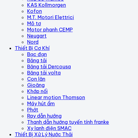
KAS Kollmorgen
Kofon
M.T. Motori Elettrici
Mô tơ
Motor phanh CEMP
Neugart
Nord
Thiết Bị Cơ Khí
Bạc đạn
Băng tải
Băng tải Dercousa
Băng tải volta
Con lăn
Gioăng
Khớp nối
Linear motion Thomson
Máy hút ẩm
Phớt
Ray dẫn hướng
Thanh dẫn hướng tuyến tính franke
Xy lanh điện SMAC
Thiết Bị Xử Lý Nước Thải