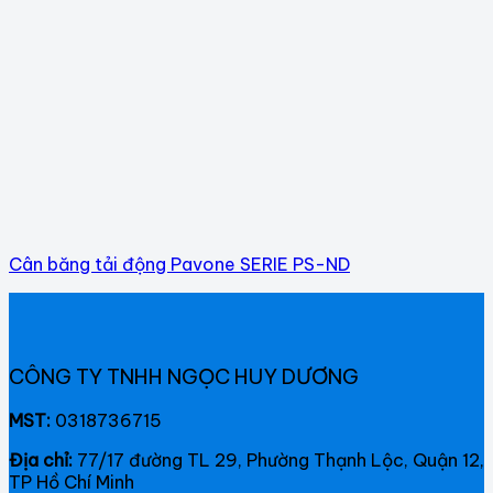
Cân băng tải động Pavone SERIE PS-ND
CÔNG TY TNHH NGỌC HUY DƯƠNG
MST:
0318736715
Địa chỉ:
77/17 đường TL 29, Phường Thạnh Lộc, Quận 12,
TP Hồ Chí Minh