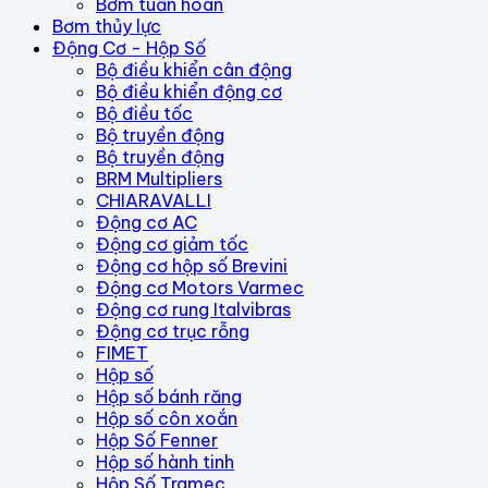
Bơm tuần hoàn
Bơm thủy lực
Động Cơ - Hộp Số
Bộ điều khiển cân động
Bộ điều khiển động cơ
Bộ điều tốc
Bộ truyền động
Bộ truyền động
BRM Multipliers
CHIARAVALLI
Động cơ AC
Động cơ giảm tốc
Động cơ hộp số Brevini
Động cơ Motors Varmec
Động cơ rung Italvibras
Động cơ trục rỗng
FIMET
Hộp số
Hộp số bánh răng
Hộp số côn xoắn
Hộp Số Fenner
Hộp số hành tinh
Hộp Số Tramec