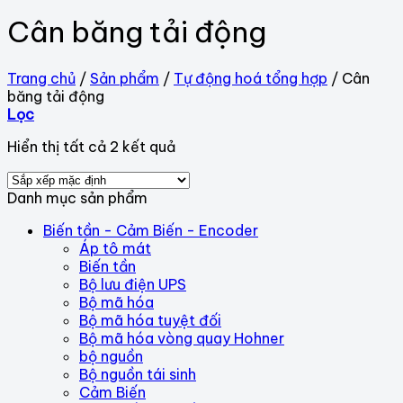
Cân băng tải động
Trang chủ
/
Sản phẩm
/
Tự động hoá tổng hợp
/
Cân
băng tải động
Lọc
Hiển thị tất cả 2 kết quả
Danh mục sản phẩm
Biến tần - Cảm Biến - Encoder
Áp tô mát
Biến tần
Bộ lưu điện UPS
Bộ mã hóa
Bộ mã hóa tuyệt đối
Bộ mã hóa vòng quay Hohner
bộ nguồn
Bộ nguồn tái sinh
Cảm Biến