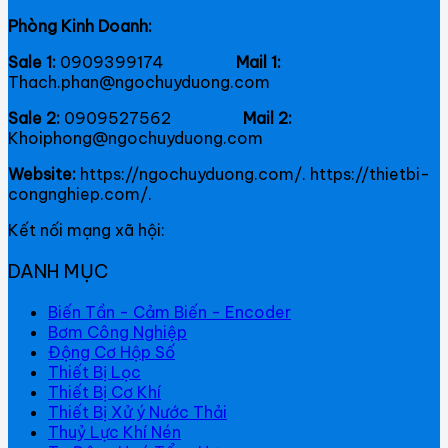
Phòng Kinh Doanh:
Sale 1:
0909399174
Mail 1:
Thach.phan@ngochuyduong.com
Sale 2:
0909527562
Mail 2:
Khoiphong@ngochuyduong.com
Website:
https://ngochuyduong.com/. https://thietbi-
congnghiep.com/.
Kết nối mạng xã hội:
DANH MỤC
Biến Tần - Cảm Biến - Encoder
Bơm Công Nghiệp
Động Cơ Hộp Số
Thiết Bị Lọc
Thiết Bị Cơ Khí
Thiết Bị Xử ý Nước Thải
Thuỷ Lực Khí Nén