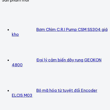
Bơm Chìm C.R.I Pump CSM SS304 giá
kho
Đại lý cảm biến dây rung GEOKON
4800
Bộ mã hóa từ tuyệt đối Encoder
ELCIS M03