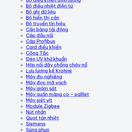
Bộ điều nhiệt điện từ
Bộ ghi dữ liệu
Bộ hiển thị cân
Bộ truyền tín hiệu
Cân băng tải động
Cáp đầu nối
Cáp Profibus
Card điều khiển
Công Tắc
Đèn UV khử khuẩn
Hộp nối dây chống cháy nổ
Lưu lượng kế Krohne
Máy đo nghiêng
Máy đọc mã vạch
Máy giám sát
Máy quấn màng co - palllet
Máy siết vít
Module Zigbee
Nút nhấn
Quạt tản nhiệt
Siemens
Súng phun