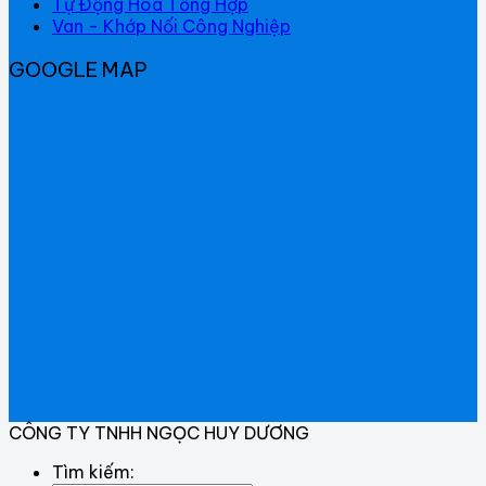
Tự Động Hoá Tổng Hợp
Van - Khớp Nối Công Nghiệp
GOOGLE MAP
CÔNG TY TNHH NGỌC HUY DƯƠNG
Tìm kiếm: