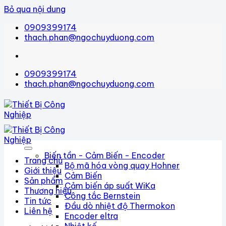
Bỏ qua nội dung
0909399174
thach.phan@ngochuyduong.com
0909399174
thach.phan@ngochuyduong.com
Biến tần - Cảm Biến - Encoder
Trang chủ
Bộ mã hóa vòng quay Hohner
Giới thiệu
Cảm Biến
Sản phẩm
Cảm biến áp suất WiKa
Thương hiệu
Công tắc Bernstein
Tin tức
Đầu dò nhiệt độ Thermokon
Liên hệ
Encoder eltra