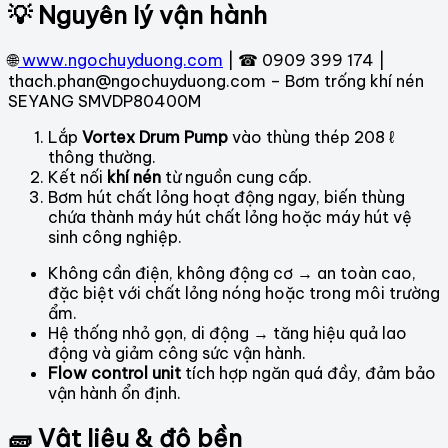
💡 Nguyên lý vận hành
🌐
www.ngochuyduong.com
| ☎ 0909 399 174 |
thach.phan@ngochuyduong.com – Bơm trống khí nén
SEYANG SMVDP80400M
Lắp
Vortex Drum Pump
vào thùng thép 208 ℓ
thông thường.
Kết nối
khí nén
từ nguồn cung cấp.
Bơm hút chất lỏng hoạt động ngay, biến thùng
chứa thành máy hút chất lỏng hoặc máy hút vệ
sinh công nghiệp.
Không cần điện, không động cơ → an toàn cao,
đặc biệt với chất lỏng nóng hoặc trong môi trường
ẩm.
Hệ thống nhỏ gọn, di động → tăng hiệu quả lao
động và giảm công sức vận hành.
Flow control unit
tích hợp ngăn quá đầy, đảm bảo
vận hành ổn định.
🧱 Vật liệu & độ bền