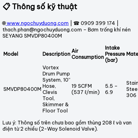
📋 Thông số kỹ thuật
🌐
www.ngochuyduong.com
| ☎ 0909 399 174 |
thach.phan@ngochuyduong.com – Bơm trống khí nén
SEYANG SMVDP80400M
Intake
Air
Model
Description
Pressure
Mate
Consumption
(bar)
Vortex
Drum Pump
System, 10”
Stai
Hose,
19 SCFM
5.5 –
SMVDP80400M
Stee
Clevis
(537 ℓ/min)
6.9
306
Tool,
Skimmer &
Floor Tool
Lưu ý: Thông số trên chưa bao gồm thùng 208 ℓ và van
điện từ 2 chiều (2-Way Solenoid Valve).