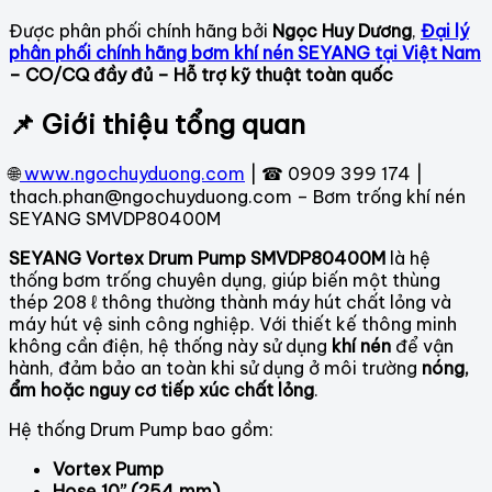
Được phân phối chính hãng bởi
Ngọc Huy Dương
,
Đại lý
phân phối chính hãng bơm khí nén SEYANG tại Việt Nam
– CO/CQ đầy đủ – Hỗ trợ kỹ thuật toàn quốc
📌 Giới thiệu tổng quan
🌐
www.ngochuyduong.com
| ☎ 0909 399 174 |
thach.phan@ngochuyduong.com – Bơm trống khí nén
SEYANG SMVDP80400M
SEYANG Vortex Drum Pump SMVDP80400M
là hệ
thống bơm trống chuyên dụng, giúp biến một thùng
thép 208 ℓ thông thường thành máy hút chất lỏng và
máy hút vệ sinh công nghiệp. Với thiết kế thông minh
không cần điện, hệ thống này sử dụng
khí nén
để vận
hành, đảm bảo an toàn khi sử dụng ở môi trường
nóng,
ẩm hoặc nguy cơ tiếp xúc chất lỏng
.
Hệ thống Drum Pump bao gồm:
Vortex Pump
Hose 10” (254 mm)