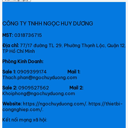
CÔNG TY TNHH NGỌC HUY DƯƠNG
MST:
0318736715
Địa chỉ:
77/17 đường TL 29, Phường Thạnh Lộc, Quận 12,
TP Hồ Chí Minh
Phòng Kinh Doanh:
Sale 1:
0909399174
Mail 1:
Thach.phan@ngochuyduong.com
Sale 2:
0909527562
Mail 2:
Khoiphong@ngochuyduong.com
Website:
https://ngochuyduong.com/. https://thietbi-
congnghiep.com/.
Kết nối mạng xã hội: