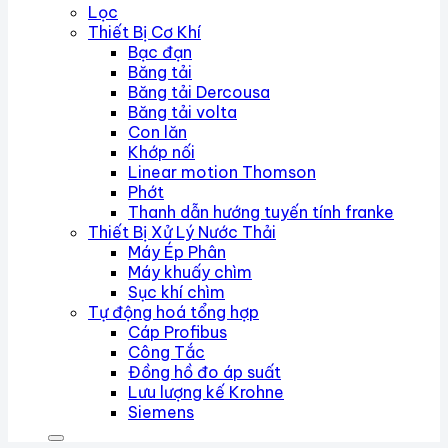
Lọc
Thiết Bị Cơ Khí
Bạc đạn
Băng tải
Băng tải Dercousa
Băng tải volta
Con lăn
Khớp nối
Linear motion Thomson
Phớt
Thanh dẫn hướng tuyến tính franke
Thiết Bị Xử Lý Nước Thải
Máy Ép Phân
Máy khuấy chìm
Sục khí chìm
Tự động hoá tổng hợp
Cáp Profibus
Công Tắc
Đồng hồ đo áp suất
Lưu lượng kế Krohne
Siemens