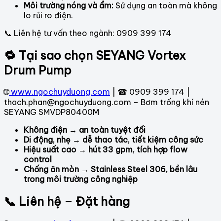
Môi trường nóng và ẩm:
Sử dụng an toàn mà không
lo rủi ro điện.
📞 Liên hệ tư vấn theo ngành: 0909 399 174
🔁 Tại sao chọn SEYANG Vortex
Drum Pump
🌐
www.ngochuyduong.com
| ☎ 0909 399 174 |
thach.phan@ngochuyduong.com – Bơm trống khí nén
SEYANG SMVDP80400M
Không điện → an toàn tuyệt đối
Di động, nhẹ → dễ thao tác, tiết kiệm công sức
Hiệu suất cao → hút 33 gpm, tích hợp flow
control
Chống ăn mòn → Stainless Steel 306, bền lâu
trong môi trường công nghiệp
📞 Liên hệ – Đặt hàng