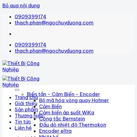
Bỏ qua nội dung
0909399174
thach.phan@ngochuyduong.com
0909399174
thach.phan@ngochuyduong.com
Biến tần - Cảm Biến - Encoder
Trang chủ
Bộ mã hóa vòng quay Hohner
Giới thiệu
Cảm Biến
Sản phẩm
Cảm biến áp suất WiKa
Thương hiệu
Công tắc Bernstein
Tin tức
Đầu dò nhiệt độ Thermokon
Liên hệ
Encoder eltra