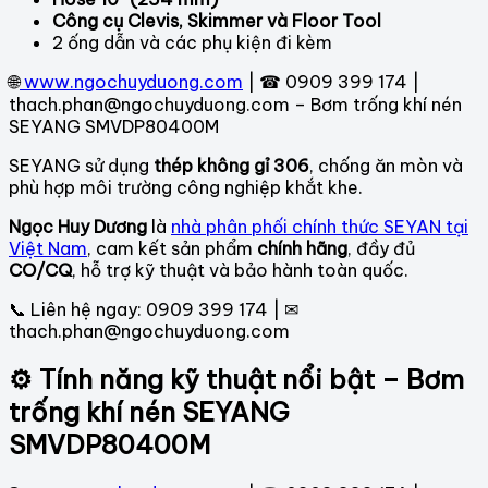
Công cụ Clevis, Skimmer và Floor Tool
2 ống dẫn và các phụ kiện đi kèm
🌐
www.ngochuyduong.com
| ☎ 0909 399 174 |
thach.phan@ngochuyduong.com – Bơm trống khí nén
SEYANG SMVDP80400M
SEYANG sử dụng
thép không gỉ 306
, chống ăn mòn và
phù hợp môi trường công nghiệp khắt khe.
Ngọc Huy Dương
là
nhà phân phối chính thức SEYAN tại
Việt Nam
, cam kết sản phẩm
chính hãng
, đầy đủ
CO/CQ
, hỗ trợ kỹ thuật và bảo hành toàn quốc.
📞 Liên hệ ngay: 0909 399 174 | ✉
thach.phan@ngochuyduong.com
⚙️ Tính năng kỹ thuật nổi bật – Bơm
trống khí nén SEYANG
SMVDP80400M