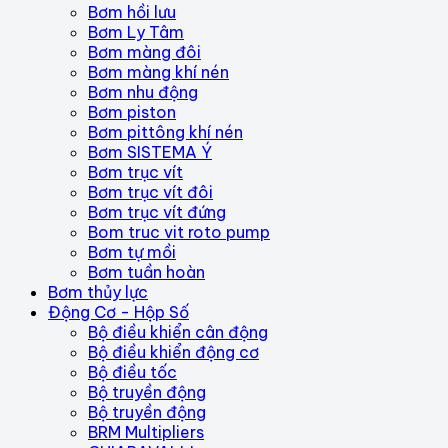
Bơm hồi lưu
Bơm Ly Tâm
Bơm màng đôi
Bơm màng khí nén
Bơm nhu động
Bơm piston
Bơm pittông khí nén
Bơm SISTEMA Ý
Bơm trục vít
Bơm trục vít đôi
Bơm trục vít đứng
Bom truc vit roto pump
Bơm tự mồi
Bơm tuần hoàn
Bơm thủy lực
Động Cơ - Hộp Số
Bộ điều khiển cân động
Bộ điều khiển động cơ
Bộ điều tốc
Bộ truyền động
Bộ truyền động
BRM Multipliers