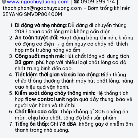
🌐
www.ngochuyduong.com
| ☎ 0909 399 174 |
thach.phan@ngochuyduong.com – Bơm trống khí nén
SEYANG SMVDP80400M
Di động và nhẹ nhàng:
Dễ dàng di chuyển thùng
208 ℓ chứa chất lỏng mà không cần điện.
An toàn tuyệt đối:
Hoạt động bằng khí nén, không
có động cơ điện → giảm nguy cơ cháy nổ, thích
hợp môi trường nóng và ẩm.
Công suất mạnh mẽ:
Hút chất lỏng với dung tích
33 gpm
, phù hợp với nhiều loại chất lỏng có độ
nhớt trung bình đến cao.
Tiết kiệm thời gian và sức lao động:
Biến thùng
chứa thông thường thành máy hút chất lỏng, nâng
cao hiệu quả vận hành.
Kiểm soát dòng chảy thông minh:
Hệ thống tích
hợp
flow control unit
ngăn quá đầy thùng, bảo vệ
người vận hành và thiết bị.
Chất liệu cao cấp:
Thép không gỉ 306 chống ăn
mòn, chịu hóa chất, tăng độ bền sản phẩm.
Tiếng ồn thấp:
Chỉ
78 dBA
, không gây ô nhiễm âm
thanh trong nhà xưởng.