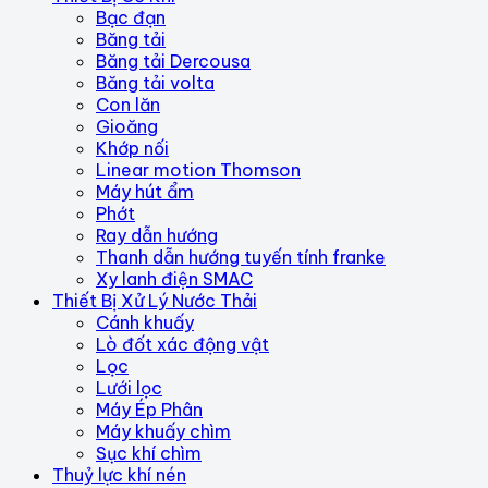
Bạc đạn
Băng tải
Băng tải Dercousa
Băng tải volta
Con lăn
Gioăng
Khớp nối
Linear motion Thomson
Máy hút ẩm
Phớt
Ray dẫn hướng
Thanh dẫn hướng tuyến tính franke
Xy lanh điện SMAC
Thiết Bị Xử Lý Nước Thải
Cánh khuấy
Lò đốt xác động vật
Lọc
Lưới lọc
Máy Ép Phân
Máy khuấy chìm
Sục khí chìm
Thuỷ lực khí nén