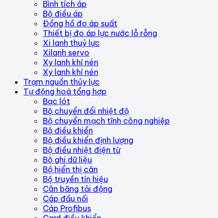
Bình tích áp
Bộ điều áp
Đồng hồ đo áp suất
Thiết bị đo áp lực nước lỗ rỗng
Xi lanh thuỷ lực
Xilanh servo
Xy lanh khí nén
Xy lanh khí nén
Trạm nguồn thủy lực
Tự động hoá tổng hợp
Bạc lót
Bộ chuyển đổi nhiệt độ
Bộ chuyển mạch tĩnh công nghiệp
Bộ điều khiển
Bộ điều khiển định lượng
Bộ điều nhiệt điện từ
Bộ ghi dữ liệu
Bộ hiển thị cân
Bộ truyền tín hiệu
Cân băng tải động
Cáp đầu nối
Cáp Profibus