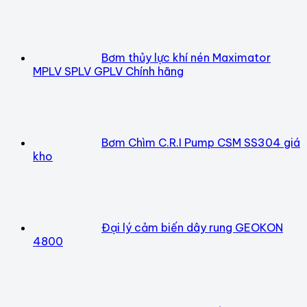
Bơm thủy lực khí nén Maximator
MPLV SPLV GPLV Chính hãng
Bơm Chìm C.R.I Pump CSM SS304 giá
kho
Đại lý cảm biến dây rung GEOKON
4800