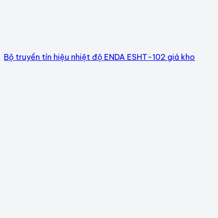
Bộ truyền tín hiệu nhiệt độ ENDA ESHT-102 giá kho