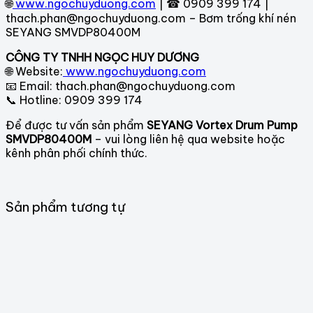
🌐
www.ngochuyduong.com
| ☎ 0909 399 174 |
thach.phan@ngochuyduong.com – Bơm trống khí nén
SEYANG SMVDP80400M
CÔNG TY TNHH NGỌC HUY DƯƠNG
🌐 Website:
www.ngochuyduong.com
📧 Email: thach.phan@ngochuyduong.com
📞 Hotline: 0909 399 174
Để được tư vấn sản phẩm
SEYANG Vortex Drum Pump
SMVDP80400M
– vui lòng liên hệ qua website hoặc
kênh phân phối chính thức.
Sản phẩm tương tự