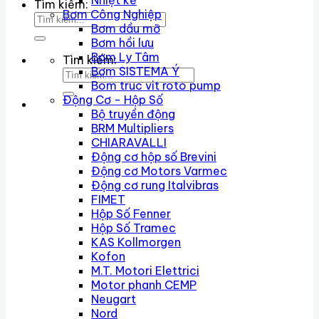
Nhiệt kế
Tìm kiếm:
Bơm Công Nghiệp
Bơm dầu mỡ
Bơm hồi lưu
Bơm Ly Tâm
Tìm kiếm:
Bơm SISTEMA Ý
Bom truc vit roto pump
Động Cơ - Hộp Số
Bộ truyền động
BRM Multipliers
CHIARAVALLI
Động cơ hộp số Brevini
Động cơ Motors Varmec
Động cơ rung Italvibras
FIMET
Hộp Số Fenner
Hộp Số Tramec
KAS Kollmorgen
Kofon
M.T. Motori Elettrici
Motor phanh CEMP
Neugart
Nord