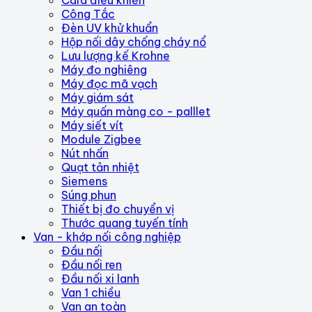
Card điều khiển
Công Tắc
Đèn UV khử khuẩn
Hộp nối dây chống cháy nổ
Lưu lượng kế Krohne
Máy đo nghiêng
Máy đọc mã vạch
Máy giám sát
Máy quấn màng co - palllet
Máy siết vít
Module Zigbee
Nút nhấn
Quạt tản nhiệt
Siemens
Súng phun
Thiết bị đo chuyển vị
Thước quang tuyến tính
Van - khớp nối công nghiệp
Đầu nối
Đầu nối ren
Đầu nối xi lanh
Van 1 chiều
Van an toàn