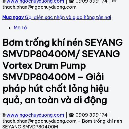
🌐
www.ngochuyduong.com
| ☎ 0909 399 174 | ✉
thach.phan@ngochuyduong.com
Mua ngay
Gọi điện xác nhận và giao hàng tận nơi
Mô tả
Bơm trống khí nén SEYANG
SMVDP80400M/ SEYANG
Vortex Drum Pump
SMVDP80400M – Giải
pháp hút chất lỏng hiệu
quả, an toàn và di động
🌐
www.ngochuyduong.com
| ☎ 0909 399 174 |
thach.phan@ngochuyduong.com – Bơm trống khí nén
SEYANG SMVDP80400M