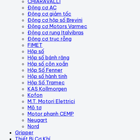
CHIARAVALLI
Động cơ AC
Động cơ giảm tốc
Động cơ hộp số Brevini
Động cơ Motors Varmec
Động cơ rung Italvibras
Động cơ trục rỗng
FIMET
Hộp số
Hộp số bánh răng
Hộp số côn xoắn
Hộp Số Fenner
Hộp số hành tinh
Hộp Số Tramec
KAS Kollmorgen
Kofon
M.T. Motori Elettrici
Mô tơ
Motor phanh CEMP
Neugart
Nord
Gripper
Thiết Bị Cơ Khí