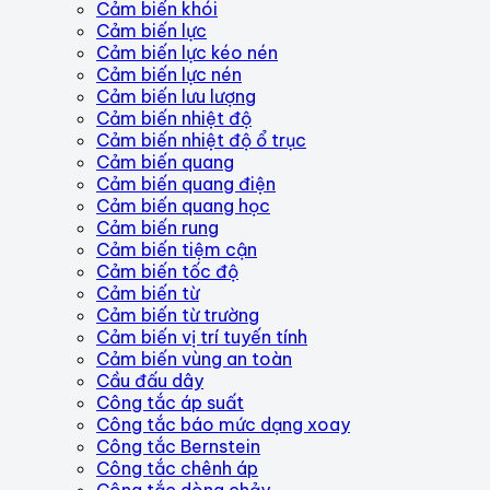
Cảm biến khói
Cảm biến lực
Cảm biến lực kéo nén
Cảm biến lực nén
Cảm biến lưu lượng
Cảm biến nhiệt độ
Cảm biến nhiệt độ ổ trục
Cảm biến quang
Cảm biến quang điện
Cảm biến quang học
Cảm biến rung
Cảm biến tiệm cận
Cảm biến tốc độ
Cảm biến từ
Cảm biến từ trường
Cảm biến vị trí tuyến tính
Cảm biến vùng an toàn
Cầu đấu dây
Công tắc áp suất
Công tắc báo mức dạng xoay
Công tắc Bernstein
Công tắc chênh áp