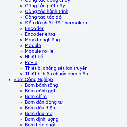
Công tắc dòng chảy
Công tắc giật dây
Công tắc hành trình
Công tắc tốc độ
Đầu dò nhiệt độ Thermokon
Encoder
Encoder eltra
Máy đo nghiêng
Module
Module rơ-le
Nhiệt kế
Rơ-le
Thiết bị chống sét lan truyền
Thiết bị hiệu chuẩn cảm biến
Bơm Công Nghiệp
Bơm bánh răng
Bơm cánh gạt
Bơm chìm
Bơm dẫn động từ
Bơm dầu điện
Bơm dầu mỡ
Bơm định lượng
Bơm hóa chất