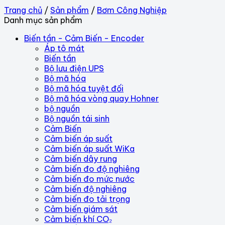
Trang chủ
/
Sản phẩm
/
Bơm Công Nghiệp
Danh mục sản phẩm
Biến tần - Cảm Biến - Encoder
Áp tô mát
Biến tần
Bộ lưu điện UPS
Bộ mã hóa
Bộ mã hóa tuyệt đối
Bộ mã hóa vòng quay Hohner
bộ nguồn
Bộ nguồn tái sinh
Cảm Biến
Cảm biến áp suất
Cảm biến áp suất WiKa
Cảm biến dây rung
Cảm biến đo độ nghiêng
Cảm biến đo mức nước
Cảm biến độ nghiêng
Cảm biến đo tải trọng
Cảm biến giám sát
Cảm biến khí CO₂