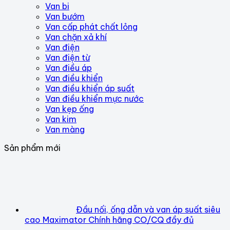
Van bi
Van bướm
Van cấp phát chất lỏng
Van chặn xả khí
Van điện
Van điện từ
Van điều áp
Van điều khiển
Van điều khiển áp suất
Van điều khiển mực nước
Van kẹp ống
Van kim
Van màng
Sản phẩm mới
Đầu nối, ống dẫn và van áp suất siêu
cao Maximator Chính hãng CO/CQ đầy đủ