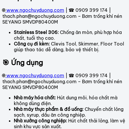
🌐
www.ngochuyduong.com
| ☎ 0909 399 174 |
thach.phan@ngochuyduong.com – Bơm trống khí nén
SEYANG SMVDP80400M
Stainless Steel 306:
Chống ăn mòn, phù hợp hóa
chất, tuổi thọ cao.
Công cụ đi kèm:
Clevis Tool, Skimmer, Floor Tool
giúp thao tác dễ dàng, bảo vệ thiết bị.
🎯 Ứng dụng
🌐
www.ngochuyduong.com
| ☎ 0909 399 174 |
thach.phan@ngochuyduong.com – Bơm trống khí nén
SEYANG SMVDP80400M
Nhà máy hóa chất:
Hút dung môi, hóa chất mà
không dùng điện.
Nhà máy thực phẩm & đồ uống:
Chuyển chất lỏng
sạch, syrup, dầu ăn công nghiệp.
Nhà xưởng công nghiệp:
Hút chất thải lỏng, làm vệ
sinh khu vực sản xuất.