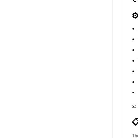
📞
⚙
📧

Th