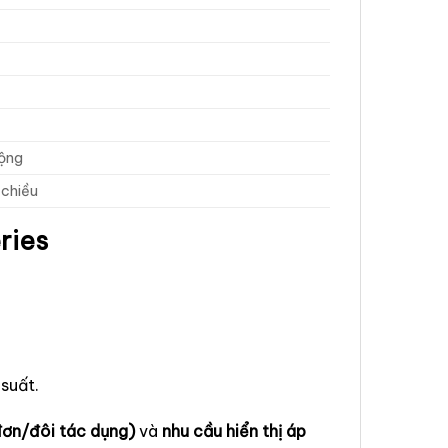
động
 chiều
ries
suất.
(đơn/đôi tác dụng)
và
nhu cầu hiển thị áp