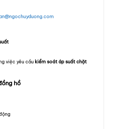
han@ngochuyduong.com
suất
ng việc yêu cầu
kiểm soát áp suất chặt
 đồng hồ
 động