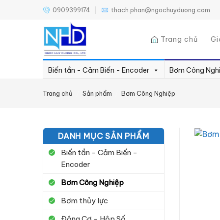
Bỏ
0909399174
thach.phan@ngochuyduong.com
qua
nội
Trang chủ
Gi
dung
Biến tần - Cảm Biến - Encoder
Bơm Công Ngh
Trang chủ
/
Sản phẩm
/
Bơm Công Nghiệp
DANH MỤC SẢN PHẨM
Biến tần - Cảm Biến -
Encoder
Bơm Công Nghiệp
Bơm thủy lực
Động Cơ - Hộp Số