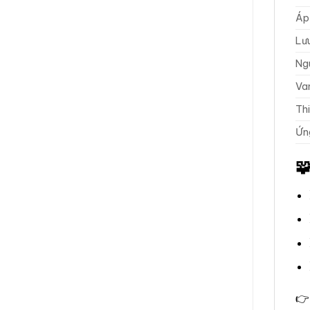
Áp
Lưu
Ng
Van
Thi
Ứn

👉