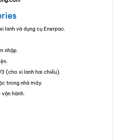
ong.com
ries
 xi lanh và dụng cụ Enerpac.
âm nhập.
iện.
3 (cho xi lanh hai chiều).
ặc trong nhà máy.
c vận hành.