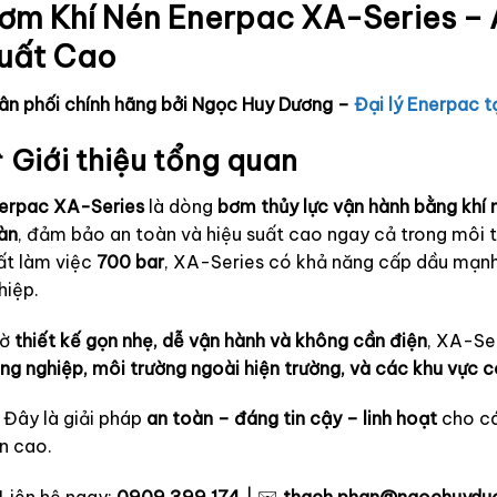
ơm Khí Nén Enerpac XA-Series – 
uất Cao
ân phối chính hãng bởi Ngọc Huy Dương –
Đại lý Enerpac t
 Giới thiệu tổng quan
erpac XA-Series
là dòng
bơm thủy lực vận hành bằng khí 
àn
, đảm bảo an toàn và hiệu suất cao ngay cả trong môi 
ất làm việc
700 bar
, XA-Series có khả năng cấp dầu mạnh
hiệp.
hờ
thiết kế gọn nhẹ, dễ vận hành và không cần điện
, XA-Se
ng nghiệp, môi trường ngoài hiện trường, và các khu vực 
 Đây là giải pháp
an toàn – đáng tin cậy – linh hoạt
cho cá
n cao.