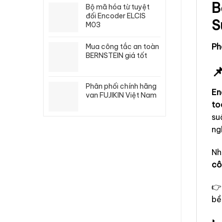
B
Bộ mã hóa từ tuyệt
đối Encoder ELCIS
S
M03
Ph
Mua công tắc an toàn
BERNSTEIN giá tốt

Phân phối chính hãng
En
van FUJIKIN Việt Nam
to
su
ng
N
cô
👉
bề