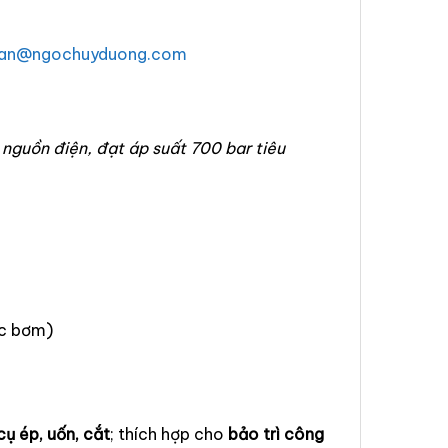
han@ngochuyduong.com
nguồn điện, đạt áp suất 700 bar tiêu
ực bơm)
 cụ ép, uốn, cắt
; thích hợp cho
bảo trì công