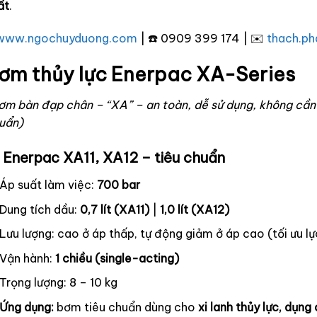
ất
.
www.ngochuyduong.com
| ☎️ 0909 399 174 | ✉️
thach.p
ơm thủy lực Enerpac XA-Series
ơm bàn đạp chân – “XA” – an toàn, dễ sử dụng, không cần 
uẩn)
 Enerpac XA11, XA12 – tiêu chuẩn
Áp suất làm việc:
700 bar
Dung tích dầu:
0,7 lít (XA11)
|
1,0 lít (XA12)
Lưu lượng: cao ở áp thấp, tự động giảm ở áp cao (tối ưu l
Vận hành:
1 chiều (single-acting)
Trọng lượng: 8 – 10 kg
Ứng dụng:
bơm tiêu chuẩn dùng cho
xi lanh thủy lực, dụng