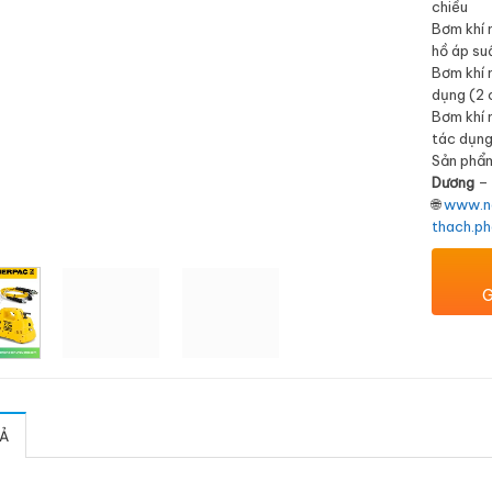
chiều
Bơm khí 
hồ áp su
Bơm khí 
dụng (2 
Bơm khí 
tác dụng
Sản phẩm
Dương
– 
🌐
www.n
thach.p
G
Ả