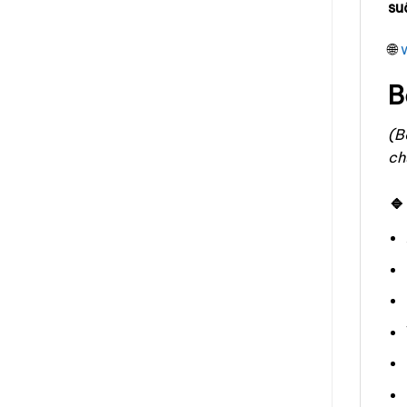
su
🌐
B
(B
ch
🔹