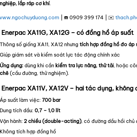
nghiệp, lắp ráp cơ khí
.
www.ngochuyduong.com
| ☎️ 0909 399 174 | ✉️
thach.p
 Enerpac XA11G, XA12G – có đồng hồ áp suất
Thông số giống XA11, XA12 nhưng
tích hợp đồng hồ đo áp 
Giúp giám sát và kiểm soát lực tác động chính xác
Ứng dụng:
dùng khi cần
kiểm tra lực nâng, thử tải
, hoặc cô
chẽ
(cầu đường, thử nghiệm).
 Enerpac XA11V, XA12V – hai tác dụng, không
Áp suất làm việc:
700 bar
Dung tích dầu:
0,7 – 1,0 lít
Vận hành:
2 chiều (double-acting)
, có đường dầu hồi chủ
Không tích hợp đồng hồ