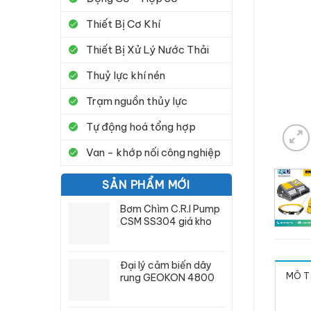
Thiết Bị Cơ Khí
Thiết Bị Xử Lý Nước Thải
Thuỷ lực khí nén
Trạm nguồn thủy lực
Tự động hoá tổng hợp
Van - khớp nối công nghiệp
SẢN PHẨM MỚI
Bơm Chìm C.R.I Pump
CSM SS304 giá kho
Đại lý cảm biến dây
MÔ T
rung GEOKON 4800