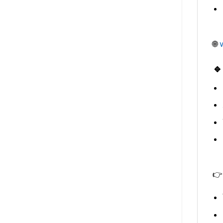
🌐
🔹
👉