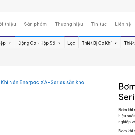
ới thiệu
Sản phẩm
Thương hiệu
Tin tức
Liên hệ
iệp
Động Cơ - Hộp Số
Lọc
Thiết Bị Cơ Khí
Thiết
Bơm
Ser
Bơm khí 
hiệu suấ
nghiệp v
Bơm khí 