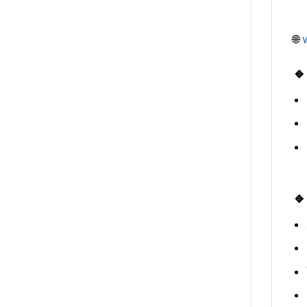
🌐
🔹
🔹