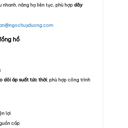
u nhanh, nâng hạ liên tục, phù hợp
dây
han@ngochuyduong.com
đồng hồ
c
o dõi áp suất tức thời
; phù hợp công trình
ện lợi
nguồn cấp