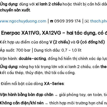
Ứng dụng:
dùng với
xi lanh 2 chiều
hoặc thiết bị cần hồi dầ
chuyền sản xuất
.
www.ngochuyduong.com
| ☎️ 0909 399 174 | ✉️
thach.p
 Enerpac XA11VG, XA12VG – hai tác dụng, có 
Kết hợp ưu điểm của dòng
V (2 chiều)
và
G (có đồng hồ)
Áp suất: 700 bar | Dung tích dầu: 0,7 – 1,0 lít
Vận hành:
double-acting
, đồng hồ hiển thị chính xác áp lự
Ứng dụng:
nâng hạ tải trọng lớn với xi lanh 2 chiều, cần
the
kết cấu thép, thủy điện, thử tải cầu cống.
 Điểm nổi bật của dòng
XA-Series
:
Vận hành bằng bàn đạp chân
→ giải phóng tay, an toàn, ti
Không cần điện/khí nén
→ thích hợp môi trường hạn chế 