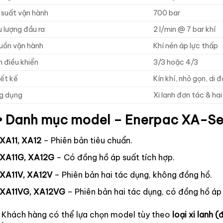
 suất vận hành
700 bar
 lượng đầu ra
2 l/min @ 7 bar khí
uồn vận hành
Khí nén áp lực thấp
 điều khiển
3/3 hoặc 4/3
ết kế
Kín khí, nhỏ gọn, di 
g dụng
Xi lanh đơn tác & hai
 Danh mục model – Enerpac XA-Se
XA11, XA12
– Phiên bản tiêu chuẩn.
XA11G, XA12G
– Có đồng hồ áp suất tích hợp.
XA11V, XA12V
– Phiên bản hai tác dụng, không đồng hồ.
XA11VG, XA12VG
– Phiên bản hai tác dụng, có đồng hồ áp 
 Khách hàng có thể lựa chọn model tùy theo
loại xi lanh 