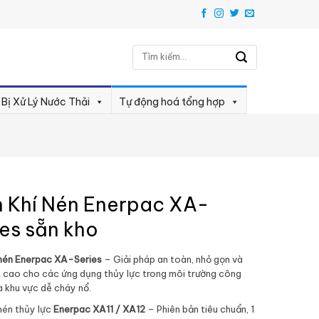
Tìm
kiếm:
 Bị Xử Lý Nước Thải
Tự động hoá tổng hợp
 Khí Nén Enerpac XA-
ies sẵn kho
nén Enerpac XA-Series
– Giải pháp an toàn, nhỏ gọn và
t cao cho các ứng dụng thủy lực trong môi trường công
à khu vực dễ cháy nổ.
nén thủy lực
Enerpac XA11 / XA12
– Phiên bản tiêu chuẩn, 1