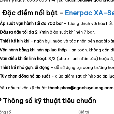
 Liên hệ ngay:
0909 399 174
| ✉️
thach.phan@ngochuydu
️ Đặc điểm nổi bật –
Enerpac XA-Se
Áp suất vận hành tối đa 700 bar
– tương thích với hầu hết
Đầu ra dầu tối đa 2 l/min
ở áp suất khí nén 7 bar.
Thiết kế kín khí
– ngăn bụi, nước và tác nhân bên ngoài x
Vận hành bằng khí nén áp lực thấp
– an toàn, không cần đ
Van điều khiển linh hoạt:
3/3 (cho xi lanh đơn tác) hoặc 4/
Thiết kế nhỏ gọn, di động
– dễ sử dụng tại công trường ho
Tùy chọn đồng hồ áp suất
– giúp giám sát chính xác áp lự
 Yêu cầu tư vấn kỹ thuật:
thach.phan@ngochuyduong.com
 Thông số kỹ thuật tiêu chuẩn
ông số
Giá trị