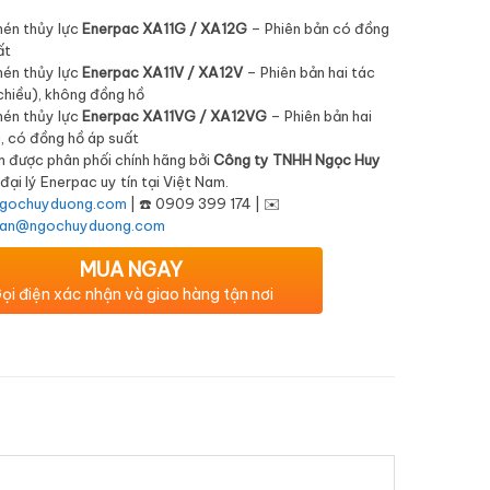
nén thủy lực
Enerpac XA11G / XA12G
– Phiên bản có đồng
ất
nén thủy lực
Enerpac XA11V / XA12V
– Phiên bản hai tác
chiều), không đồng hồ
nén thủy lực
Enerpac XA11VG / XA12VG
– Phiên bản hai
, có đồng hồ áp suất
 được phân phối chính hãng bởi
Công ty TNHH Ngọc Huy
đại lý Enerpac uy tín tại Việt Nam.
gochuyduong.com
| ☎️ 0909 399 174 | ✉️
han@ngochuyduong.com
MUA NGAY
ọi điện xác nhận và giao hàng tận nơi