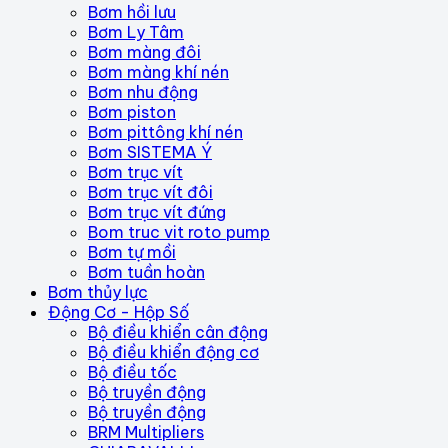
Bơm hồi lưu
Bơm Ly Tâm
Bơm màng đôi
Bơm màng khí nén
Bơm nhu động
Bơm piston
Bơm pittông khí nén
Bơm SISTEMA Ý
Bơm trục vít
Bơm trục vít đôi
Bơm trục vít đứng
Bom truc vit roto pump
Bơm tự mồi
Bơm tuần hoàn
Bơm thủy lực
Động Cơ - Hộp Số
Bộ điều khiển cân động
Bộ điều khiển động cơ
Bộ điều tốc
Bộ truyền động
Bộ truyền động
BRM Multipliers