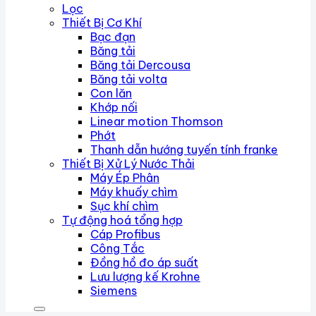
Lọc
Thiết Bị Cơ Khí
Bạc đạn
Băng tải
Băng tải Dercousa
Băng tải volta
Con lăn
Khớp nối
Linear motion Thomson
Phớt
Thanh dẫn hướng tuyến tính franke
Thiết Bị Xử Lý Nước Thải
Máy Ép Phân
Máy khuấy chìm
Sục khí chìm
Tự động hoá tổng hợp
Cáp Profibus
Công Tắc
Đồng hồ đo áp suất
Lưu lượng kế Krohne
Siemens