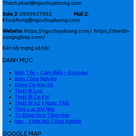
Thach.phan@ngochuyduong.com
Sale 2:
0909527562
Mail 2:
Khoiphong@ngochuyduong.com
Website:
https://ngochuyduong.com/. https://thietbi-
congnghiep.com/.
Kết nối mạng xã hội:
DANH MỤC
Biến Tần - Cảm Biến - Encoder
Bơm Công Nghiệp
Động Cơ Hộp Số
Thiết Bị Lọc
Thiết Bị Cơ Khí
Thiết Bị Xử ý Nước Thải
Thuỷ Lực Khí Nén
Tự Động Hoá Tổng Hợp
Van - Khớp Nối Công Nghiệp
GOOGLE MAP