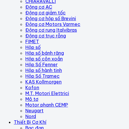
CHIARAVALLI
Động cơ AC
Động cơ giảm tốc
Động cơ hộp số Brevini
Động cơ Motors Varmec
Động cơ rung Italvibras
Động cơ trục rỗng
FIMET
Hộp số
Hộp số bánh răng
Hộp số côn xoắn
Hộp Số Fenner
Hộp số hành tinh
Hộp Số Tramec
KAS Kollmorgen
Kofon
M.T. Motori Elettrici
Mô tơ
Motor phanh CEMP
Neugart
Nord
Thiết Bị Cơ Khí
Bạc đạn