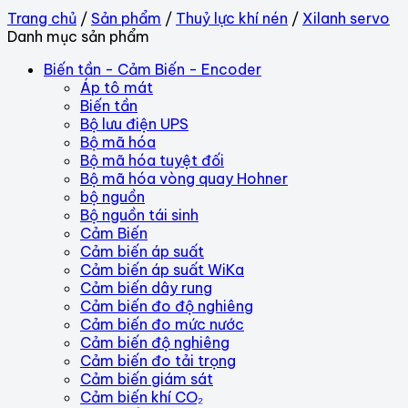
Trang chủ
/
Sản phẩm
/
Thuỷ lực khí nén
/
Xilanh servo
Danh mục sản phẩm
Biến tần - Cảm Biến - Encoder
Áp tô mát
Biến tần
Bộ lưu điện UPS
Bộ mã hóa
Bộ mã hóa tuyệt đối
Bộ mã hóa vòng quay Hohner
bộ nguồn
Bộ nguồn tái sinh
Cảm Biến
Cảm biến áp suất
Cảm biến áp suất WiKa
Cảm biến dây rung
Cảm biến đo độ nghiêng
Cảm biến đo mức nước
Cảm biến độ nghiêng
Cảm biến đo tải trọng
Cảm biến giám sát
Cảm biến khí CO₂