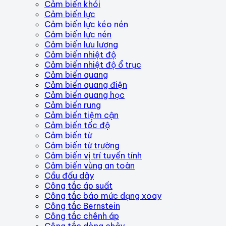
Cảm biến khói
Cảm biến lực
Cảm biến lực kéo nén
Cảm biến lực nén
Cảm biến lưu lượng
Cảm biến nhiệt độ
Cảm biến nhiệt độ ổ trục
Cảm biến quang
Cảm biến quang điện
Cảm biến quang học
Cảm biến rung
Cảm biến tiệm cận
Cảm biến tốc độ
Cảm biến từ
Cảm biến từ trường
Cảm biến vị trí tuyến tính
Cảm biến vùng an toàn
Cầu đấu dây
Công tắc áp suất
Công tắc báo mức dạng xoay
Công tắc Bernstein
Công tắc chênh áp