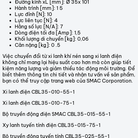
Đường kính xL [mm]: Ø 35x 101
Hành trình [mm]: 1 5
Lực đỉnh [N]: 10
Lực liên tục [N]: 4
Hằng số lực [N/A]: 7
Dòng điện tối đa [Amp]: 1,5
Khối lượng di chuyển [kg]: 0,06
Cân nặng [kg]: 0 .5
Việc chuyển đổi từ xi lanh khí nén sang xi lanh điện
không chỉ mang lại hiệu suất cao hơn mà còn giúp tiết
kiệm năng lượng và giảm thiểu tác động môi trường. Để
biết thêm thông tin chi tiết và nhận tư vấn về sản phẩm,
bạn có thể truy cập trang web của SMAC Corporation.
Xi lanh điện CBL35-010-55-1
Xi lanh điện CBL35-010-75-1
Bộ truyền động điện SMAC CBL35-015-55-1
Xy lanh tuyến tính điện CBL35-015-75-1
Bộ truyền động tuyến tính CBL35-025-55-1