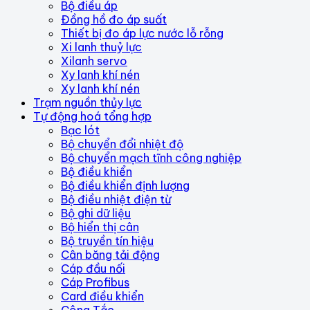
Bộ điều áp
Đồng hồ đo áp suất
Thiết bị đo áp lực nước lỗ rỗng
Xi lanh thuỷ lực
Xilanh servo
Xy lanh khí nén
Xy lanh khí nén
Trạm nguồn thủy lực
Tự động hoá tổng hợp
Bạc lót
Bộ chuyển đổi nhiệt độ
Bộ chuyển mạch tĩnh công nghiệp
Bộ điều khiển
Bộ điều khiển định lượng
Bộ điều nhiệt điện từ
Bộ ghi dữ liệu
Bộ hiển thị cân
Bộ truyền tín hiệu
Cân băng tải động
Cáp đầu nối
Cáp Profibus
Card điều khiển