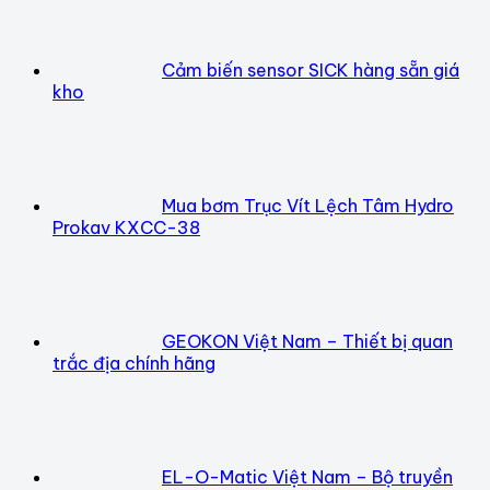
Cảm biến sensor SICK hàng sẵn giá
kho
Mua bơm Trục Vít Lệch Tâm Hydro
Prokav KXCC-38
GEOKON Việt Nam – Thiết bị quan
trắc địa chính hãng
EL-O-Matic Việt Nam – Bộ truyền