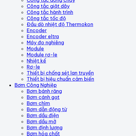
Công tắc dòng chảy
Công tắc giật dây
Công tắc hành trình
Công tắc tốc độ
Đầu dò nhiệt độ Thermokon
Encoder
Encoder eltra
Máy đo nghiêng
Module
Module rơ-le
Nhiệt kế
Rơ-le
Thiết bị chống sét lan truyền
Thiết bị hiệu chuẩn cảm biến
Bơm Công Nghiệp
Bơm bánh răng
Bơm cánh gạt
Bơm chìm
Bơm dẫn động từ
Bơm dầu điện
Bơm dầu mỡ
Bơm định lượng
Bơm hóa chất