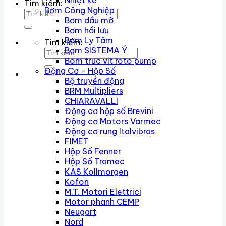
Nhiệt kế
Tìm kiếm:
Bơm Công Nghiệp
Bơm dầu mỡ
Bơm hồi lưu
Bơm Ly Tâm
Tìm kiếm:
Bơm SISTEMA Ý
Bom truc vit roto pump
Động Cơ - Hộp Số
Bộ truyền động
BRM Multipliers
CHIARAVALLI
Động cơ hộp số Brevini
Động cơ Motors Varmec
Động cơ rung Italvibras
FIMET
Hộp Số Fenner
Hộp Số Tramec
KAS Kollmorgen
Kofon
M.T. Motori Elettrici
Motor phanh CEMP
Neugart
Nord