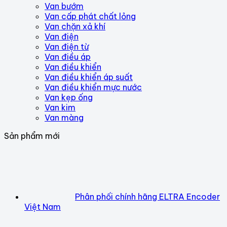
Van bướm
Van cấp phát chất lỏng
Van chặn xả khí
Van điện
Van điện từ
Van điều áp
Van điều khiển
Van điều khiển áp suất
Van điều khiển mực nước
Van kẹp ống
Van kim
Van màng
Sản phẩm mới
Phân phối chính hãng ELTRA Encoder
Việt Nam