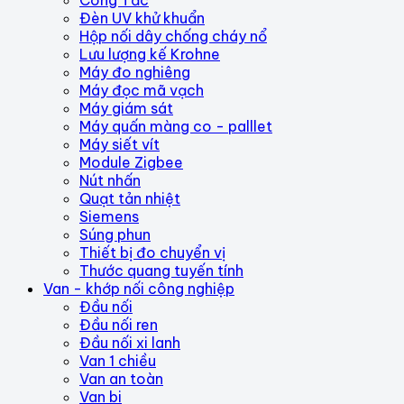
Công Tắc
Đèn UV khử khuẩn
Hộp nối dây chống cháy nổ
Lưu lượng kế Krohne
Máy đo nghiêng
Máy đọc mã vạch
Máy giám sát
Máy quấn màng co - palllet
Máy siết vít
Module Zigbee
Nút nhấn
Quạt tản nhiệt
Siemens
Súng phun
Thiết bị đo chuyển vị
Thước quang tuyến tính
Van - khớp nối công nghiệp
Đầu nối
Đầu nối ren
Đầu nối xi lanh
Van 1 chiều
Van an toàn
Van bi