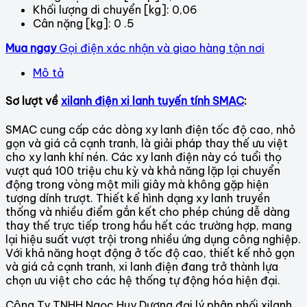
Khối lượng di chuyển [kg]: 0,06
Cân nặng [kg]: 0 .5
Mua ngay
Gọi điện xác nhận và giao hàng tận nơi
Mô tả
Sơ lượt về
xilanh điện xi lanh tuyến tính SMAC
:
SMAC cung cấp các dòng xy lanh điện tốc độ cao, nhỏ
gọn và giá cả cạnh tranh, là giải pháp thay thế ưu việt
cho xy lanh khí nén. Các xy lanh điện này có tuổi thọ
vượt quá 100 triệu chu kỳ và khả năng lặp lại chuyển
động trong vòng một mili giây mà không gặp hiện
tượng dính trượt. Thiết kế hình dạng xy lanh truyền
thống và nhiều điểm gắn kết cho phép chúng dễ dàng
thay thế trực tiếp trong hầu hết các trường hợp, mang
lại hiệu suất vượt trội trong nhiều ứng dụng công nghiệp.
Với khả năng hoạt động ở tốc độ cao, thiết kế nhỏ gọn
và giá cả cạnh tranh, xi lanh điện đang trở thành lựa
chọn ưu việt cho các hệ thống tự động hóa hiện đại.
Công Ty TNHH Ngọc Huy Dương đại lý phân phối xilanh