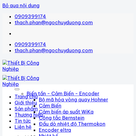
Bỏ qua nội dung
0909399174
thach.phan@ngochuyduong.com
0909399174
thach.phan@ngochuyduong.com
Biến tần - Cảm Biến - Encoder
Trang chủ
Bộ mã hóa vòng quay Hohner
Giới thiệu
Cảm Biến
Sản phẩm
Cảm biến áp suất WiKa
Thương hiệu
Công tắc Bernstein
Tin tức
Đầu dò nhiệt độ Thermokon
Liên hệ
Encoder eltra