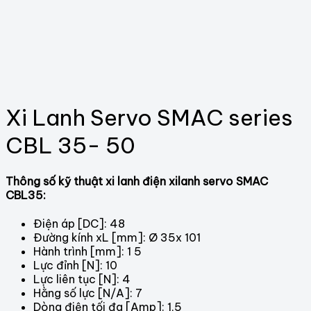
Xi Lanh Servo SMAC series
CBL 35- 50
Thông số kỹ
thuật xi lanh điện xilanh servo SMAC
CBL35
:
Điện áp [DC]: 48
Đường kính xL [mm]: Ø 35x 101
Hành trình [mm]: 1 5
Lực đỉnh [N]: 10
Lực liên tục [N]: 4
Hằng số lực [N/A]: 7
Dòng điện tối đa [Amp]: 1,5