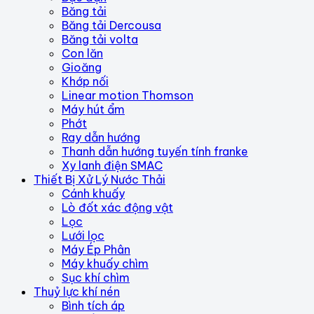
Băng tải
Băng tải Dercousa
Băng tải volta
Con lăn
Gioăng
Khớp nối
Linear motion Thomson
Máy hút ẩm
Phớt
Ray dẫn hướng
Thanh dẫn hướng tuyến tính franke
Xy lanh điện SMAC
Thiết Bị Xử Lý Nước Thải
Cánh khuấy
Lò đốt xác động vật
Lọc
Lưới lọc
Máy Ép Phân
Máy khuấy chìm
Sục khí chìm
Thuỷ lực khí nén
Bình tích áp