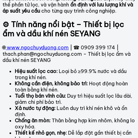
thế phần tử lọc, và vận hành
ổn định với lưu lượng khí và
áp suất yêu cầu
cho từng quy trình công nghiệp.
⚙ Tính năng nổi bật – Thiết bị lọc
ẩm và dầu khí nén SEYANG
🌐
www.ngochuyduong.com
| ☎ 0909 399 174 |
thach.phan@ngochuyduong.com – Thiết bị lọc ẩm và
dầu khí nén SEYANG
Hiệu suất lọc cao:
Loại bỏ ≥99.9% nước và dầu
trong khí nén.
Không cần điện, không bảo trì:
Hoạt động hoàn
toàn bằng khí nén.
Tuổi thọ bán vĩnh cửu:
Duy trì hiệu suất lọc lâu dài,
giảm chi phí bảo trì.
Xả nước tự động:
Luôn duy trì khí nén khô và ổn
định.
Chống ăn mòn:
Thân bằng hợp kim nhôm, không lo
oxy hóa.
Thiết kế nhỏ gọn, nhẹ:
Dễ lắp đặt gần thiết bị cần