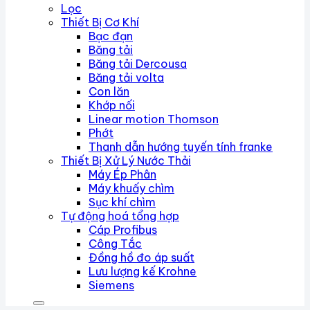
Lọc
Thiết Bị Cơ Khí
Bạc đạn
Băng tải
Băng tải Dercousa
Băng tải volta
Con lăn
Khớp nối
Linear motion Thomson
Phớt
Thanh dẫn hướng tuyến tính franke
Thiết Bị Xử Lý Nước Thải
Máy Ép Phân
Máy khuấy chìm
Sục khí chìm
Tự động hoá tổng hợp
Cáp Profibus
Công Tắc
Đồng hồ đo áp suất
Lưu lượng kế Krohne
Siemens