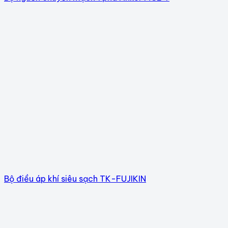
Bộ điều áp khí siêu sạch TK-FUJIKIN