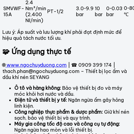
2.4
0~8
SMVWF-
Nm³/min
3.0~9.9
10
0~0.03
PT-1/2
15A
(2,400
bar
bar
bar
℃
Nℓ/min)
Lưu ý: Áp suất và lưu lượng khí phải đạt định mức để
hiệu quả tách nước tối ưu.
🧩 Ứng dụng thực tế
🌐
www.ngochuyduong.com
| ☎ 0909 399 174 |
thach.phan@ngochuyduong.com – Thiết bị lọc ẩm và
dầu khí nén SEYANG
Ô tô và hàng không:
Bảo vệ thiết bị đo và máy
móc khỏi hơi nước và dầu.
Điện tử và thiết bị y tế:
Ngăn ngừa ẩm gây hỏng
linh kiện.
Công nghiệp thực phẩm & dược phẩm:
Giữ khí nén
sạch, bảo vệ thiết bị và quy trình.
Máy gia công tốc độ cao và công cụ tự động:
Ngăn ngừa hao mòn và lỗi thiết bị.