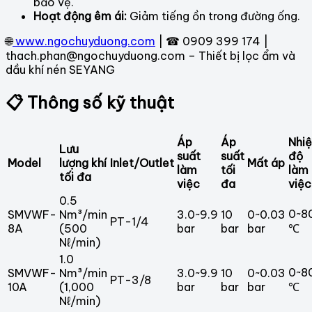
bảo vệ.
Hoạt động êm ái:
Giảm tiếng ồn trong đường ống.
🌐
www.ngochuyduong.com
| ☎ 0909 399 174 |
thach.phan@ngochuyduong.com – Thiết bị lọc ẩm và
dầu khí nén SEYANG
📋 Thông số kỹ thuật
Áp
Áp
Nhiệ
Lưu
suất
suất
độ
Model
lượng khí
Inlet/Outlet
Mất áp
làm
tối
làm
tối đa
việc
đa
việc
0.5
0~8
SMVWF-
Nm³/min
3.0~9.9
10
0~0.03
PT-1/4
8A
(500
bar
bar
bar
℃
Nℓ/min)
1.0
0~8
SMVWF-
Nm³/min
3.0~9.9
10
0~0.03
PT-3/8
10A
(1,000
bar
bar
bar
℃
Nℓ/min)