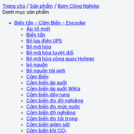
Trang chủ
/
Sản phẩm
/
Bơm Công Nghiệp
Danh mục sản phẩm
Biến tần - Cảm Biến - Encoder
Áp tô mát
Biến tần
Bộ lưu điện UPS
Bộ mã hóa
Bộ mã hóa tuyệt đối
Bộ mã hóa vòng quay Hohner
bộ nguồn
Bộ nguồn tái sinh
Cảm Biến
Cảm biến áp suất
Cảm biến áp suất WiKa
Cảm biến dây rung
Cảm biến đo độ nghiêng
Cảm biến đo mức nước
Cảm biến độ nghiêng
Cảm biến đo tải trọng
Cảm biến giám sát
Cảm biến khí CO₂