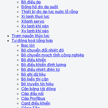
Bộ điều áp
Đồng hồ đo áp suất
Thiết bị đo áp lực nước lỗ rỗng
Xi lanh thuỷ lực
Xilanh servo
Xy lanh khí nén
Xy lanh khí nén
Trạm nguồn thủy lực
Tự động hoá tổng hợp
Bạc lót
Bộ chuyển đổi nhiệt độ
Bộ chuyển mạch tĩnh công nghiệp
Bộ điều khiển
Bộ điều khiển định lượng
Bộ điều nhiệt điện từ
Bộ ghi dữ liệu
Bộ hiển thị cân
Bộ truyền tín hiệu
Cân băng tải động
Cáp đầu nối
Cáp Profibus
Card điều khiển