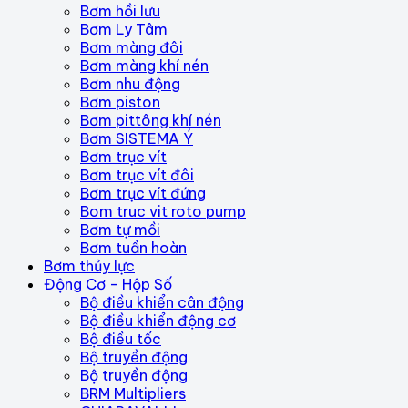
Bơm hồi lưu
Bơm Ly Tâm
Bơm màng đôi
Bơm màng khí nén
Bơm nhu động
Bơm piston
Bơm pittông khí nén
Bơm SISTEMA Ý
Bơm trục vít
Bơm trục vít đôi
Bơm trục vít đứng
Bom truc vit roto pump
Bơm tự mồi
Bơm tuần hoàn
Bơm thủy lực
Động Cơ - Hộp Số
Bộ điều khiển cân động
Bộ điều khiển động cơ
Bộ điều tốc
Bộ truyền động
Bộ truyền động
BRM Multipliers