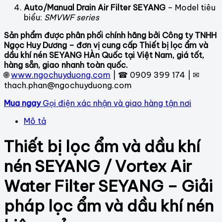
Auto/Manual Drain Air Filter SEYANG
– Model tiêu
biểu:
SMVWF series
Sản phẩm được phân phối chính hãng bởi Công ty TNHH
Ngọc Huy Dương – đơn vị cung cấp Thiết bị lọc ẩm và
dầu khí nén SEYANG HÀn Quốc tại Việt Nam, giá tốt,
hàng sẵn, giao nhanh toàn quốc.
🌐
www.ngochuyduong.com
| ☎ 0909 399 174 | ✉
thach.phan@ngochuyduong.com
Mua ngay
Gọi điện xác nhận và giao hàng tận nơi
Mô tả
Thiết bị lọc ẩm và dầu khí
nén SEYANG / Vortex Air
Water Filter SEYANG – Giải
pháp lọc ẩm và dầu khí nén