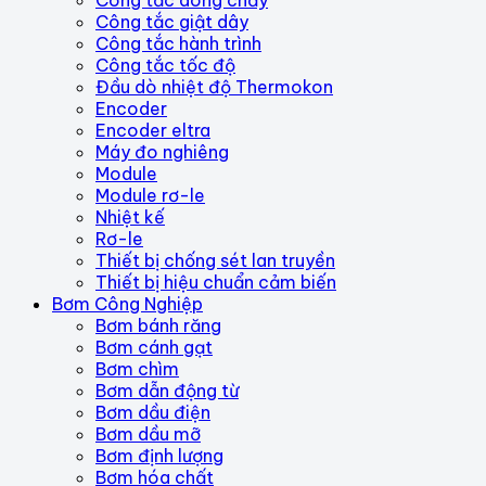
Công tắc dòng chảy
Công tắc giật dây
Công tắc hành trình
Công tắc tốc độ
Đầu dò nhiệt độ Thermokon
Encoder
Encoder eltra
Máy đo nghiêng
Module
Module rơ-le
Nhiệt kế
Rơ-le
Thiết bị chống sét lan truyền
Thiết bị hiệu chuẩn cảm biến
Bơm Công Nghiệp
Bơm bánh răng
Bơm cánh gạt
Bơm chìm
Bơm dẫn động từ
Bơm dầu điện
Bơm dầu mỡ
Bơm định lượng
Bơm hóa chất