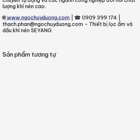
chuyền tự động và các ngành công nghiệp đòi hỏi chất
lượng khí nén cao.
🌐
www.ngochuyduong.com
| ☎ 0909 399 174 |
thach.phan@ngochuyduong.com – Thiết bị lọc ẩm và
dầu khí nén SEYANG
Sản phẩm tương tự