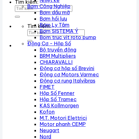
Nhiệt kế
Tìm kiếm:
Bơm Công Nghiệp
Bơm dầu mỡ
Bơm hồi lưu
Bơm Ly Tâm
Tìm kiếm:
Bơm SISTEMA Ý
Bom truc vit roto pump
Động Cơ - Hộp Số
Bộ truyền động
BRM Multipliers
CHIARAVALLI
Động cơ hộp số Brevini
Động cơ Motors Varmec
Động cơ rung Italvibras
FIMET
Hộp Số Fenner
Hộp Số Tramec
KAS Kollmorgen
Kofon
M.T. Motori Elettrici
Motor phanh CEMP
Neugart
Nord