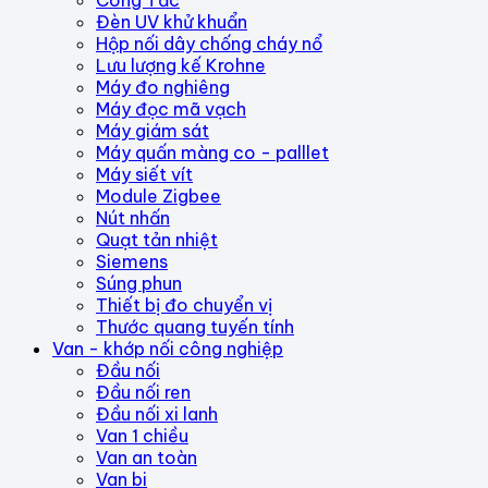
Công Tắc
Đèn UV khử khuẩn
Hộp nối dây chống cháy nổ
Lưu lượng kế Krohne
Máy đo nghiêng
Máy đọc mã vạch
Máy giám sát
Máy quấn màng co - palllet
Máy siết vít
Module Zigbee
Nút nhấn
Quạt tản nhiệt
Siemens
Súng phun
Thiết bị đo chuyển vị
Thước quang tuyến tính
Van - khớp nối công nghiệp
Đầu nối
Đầu nối ren
Đầu nối xi lanh
Van 1 chiều
Van an toàn
Van bi