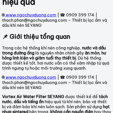
hiệu quả
🌐
www.ngochuyduong.com
| ☎ 0909 399 174 |
thach.phan@ngochuyduong.com – Thiết bị lọc ẩm và
dầu khí nén SEYANG
📌 Giới thiệu tổng quan
Trong các hệ thống khí nén công nghiệp,
nước và dầu
trong đường ống
là nguyên nhân chính gây
ăn mòn, hư
hỏng linh kiện và giảm tuổi thọ thiết bị
. Dù hệ thống
được thiết kế tốt, hơi nước vẫn có thể xâm nhập từ quá
trình ngưng tụ hoặc môi trường xung quanh.
🌐
www.ngochuyduong.com
| ☎ 0909 399 174 |
thach.phan@ngochuyduong.com – Thiết bị lọc ẩm và
dầu khí nén SEYANG
Vortex Air Water Filter SEYANG
được thiết kế để
tách
nước, dầu và tiếng ồn
hiệu quả từ khí nén, bảo vệ thiết
bị và đảm bảo khí nén luôn sạch. Sản phẩm sử dụng
hạt
nhựa sintered
bên trong,
không cần nguồn điện
hay thay