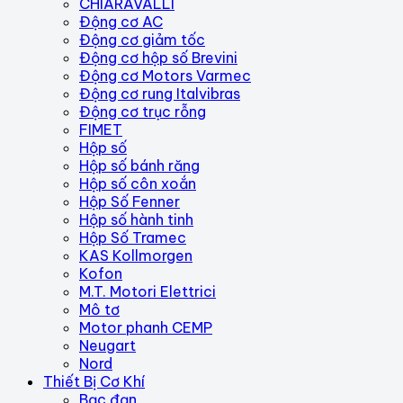
CHIARAVALLI
Động cơ AC
Động cơ giảm tốc
Động cơ hộp số Brevini
Động cơ Motors Varmec
Động cơ rung Italvibras
Động cơ trục rỗng
FIMET
Hộp số
Hộp số bánh răng
Hộp số côn xoắn
Hộp Số Fenner
Hộp số hành tinh
Hộp Số Tramec
KAS Kollmorgen
Kofon
M.T. Motori Elettrici
Mô tơ
Motor phanh CEMP
Neugart
Nord
Thiết Bị Cơ Khí
Bạc đạn