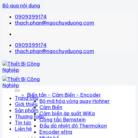
Bỏ qua nội dung
0909399174
thach.phan@ngochuyduong.com
0909399174
thach.phan@ngochuyduong.com
Biến tần - Cảm Biến - Encoder
Trang chủ
Bộ mã hóa vòng quay Hohner
Giới thiệu
Cảm Biến
Sản phẩm
Cảm biến áp suất WiKa
Thương hiệu
Công tắc Bernstein
Tin tức
Đầu dò nhiệt độ Thermokon
Liên hệ
Encoder eltra