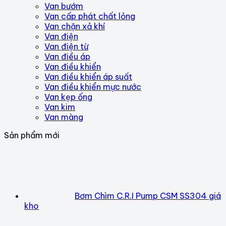
Van bướm
Van cấp phát chất lỏng
Van chặn xả khí
Van điện
Van điện từ
Van điều áp
Van điều khiển
Van điều khiển áp suất
Van điều khiển mực nước
Van kẹp ống
Van kim
Van màng
Sản phẩm mới
Bơm Chìm C.R.I Pump CSM SS304 giá
kho