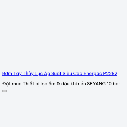
Bơm Tay Thủy Lực Áp Suất Siêu Cao Enerpac P2282
Đặt mua Thiết bị lọc ẩm & dầu khí nén SEYANG 10 bar