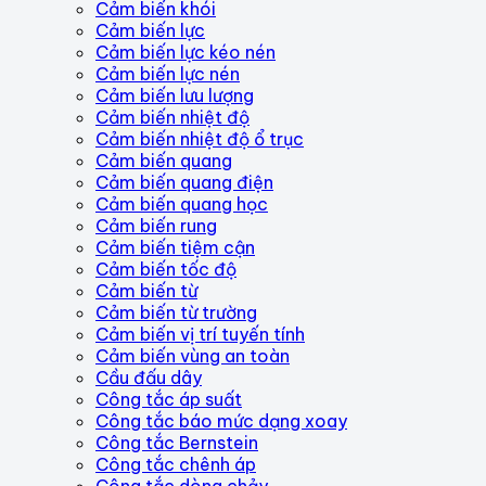
Cảm biến khói
Cảm biến lực
Cảm biến lực kéo nén
Cảm biến lực nén
Cảm biến lưu lượng
Cảm biến nhiệt độ
Cảm biến nhiệt độ ổ trục
Cảm biến quang
Cảm biến quang điện
Cảm biến quang học
Cảm biến rung
Cảm biến tiệm cận
Cảm biến tốc độ
Cảm biến từ
Cảm biến từ trường
Cảm biến vị trí tuyến tính
Cảm biến vùng an toàn
Cầu đấu dây
Công tắc áp suất
Công tắc báo mức dạng xoay
Công tắc Bernstein
Công tắc chênh áp