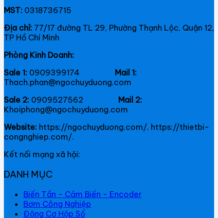
MST:
0318736715
Địa chỉ:
77/17 đường TL 29, Phường Thạnh Lộc, Quận 12,
TP Hồ Chí Minh
Phòng Kinh Doanh:
Sale 1:
0909399174
Mail 1:
Thach.phan@ngochuyduong.com
Sale 2:
0909527562
Mail 2:
Khoiphong@ngochuyduong.com
Website:
https://ngochuyduong.com/. https://thietbi-
congnghiep.com/.
Kết nối mạng xã hội:
DANH MỤC
Biến Tần - Cảm Biến - Encoder
Bơm Công Nghiệp
Động Cơ Hộp Số