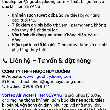
thach.phan@ngochuyduong.com – Thiết bị lọc ẩm và
dầu khí nén SEYANG
Khí nén sạch tuyệt đối:
Bảo vệ thiết bị và nâng
cao tuổi thọ.
Tiết kiệm chi phí bảo trì:
Semi-permanent, không
cần thay thế phần tử lọc.
Vận hành dễ dàng, an toàn:
Không điện, xả tự
động.
Hiệu quả kinh tế lâu dài:
Giảm downtime và chi phí
phụ tùng thay thế.
📞 Liên hệ – Tư vấn & đặt hàng
CÔNG TY TNHH NGỌC HUY DƯƠNG
🌐 Website:
www.ngochuyduong.com
📧 Email: thach.phan@ngochuyduong.com
📞 Hotline: 0909 399 174
Vortex Air Water Filter SEYANG
là giải pháp lý tưởng
cho
mọi hệ thống khí nén
, đảm bảo
khí nén sạch, thiết
bị bền bỉ, vận hành ổn định
, phù hợp với nhà máy, dây