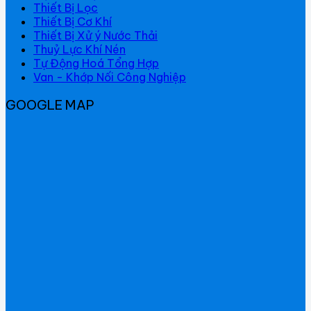
Thiết Bị Lọc
Thiết Bị Cơ Khí
Thiết Bị Xử ý Nước Thải
Thuỷ Lực Khí Nén
Tự Động Hoá Tổng Hợp
Van - Khớp Nối Công Nghiệp
GOOGLE MAP