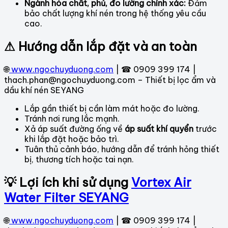
Ngành hóa chất, phủ, đo lường chính xác:
Đảm
bảo chất lượng khí nén trong hệ thống yêu cầu
cao.
⚠ Hướng dẫn lắp đặt và an toàn
🌐
www.ngochuyduong.com
| ☎ 0909 399 174 |
thach.phan@ngochuyduong.com – Thiết bị lọc ẩm và
dầu khí nén SEYANG
Lắp gần thiết bị cần làm mát hoặc đo lường.
Tránh nơi rung lắc mạnh.
Xả áp suất đường ống về
áp suất khí quyển
trước
khi lắp đặt hoặc bảo trì.
Tuân thủ cảnh báo, hướng dẫn để tránh hỏng thiết
bị, thương tích hoặc tai nạn.
💡 Lợi ích khi sử dụng
Vortex Air
Water Filter SEYANG
🌐
www.ngochuyduong.com
| ☎ 0909 399 174 |