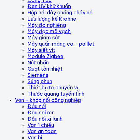
Công Tắc
Đèn UV khử khuẩn
Hộp nối dây chống cháy nổ
Lưu lượng kế Krohne
Máy đo nghiêng
Máy đọc mã vạch
Máy giám sát
Máy quấn màng co - palllet
Máy siết vít
Module Zigbee
Nút nhấn
Quạt tản nhiệt
Siemens
Súng phun
Thiết bị đo chuyển vị
Thước quang tuyến tính
Van - khớp nối công nghiệp
Đầu nối
Đầu nối ren
Đầu nối xi lanh
Van 1 chiều
Van an toàn
Van bi