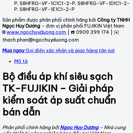
P, S8HFRG-VF-1C1C1-2-P, S8HFRG-VF-1D1C1-2-
P, S8HFRG-VF-1E1C1-2-P
Sản phẩm được phân phối chính hãng bởi
Công ty TNHH
Ngọc Huy Dương
– đơn vị phân phối FUJIKIN Việt Nam
🌐
www.ngochuyduong.com
| ☎️ 0909 399 174 | ✉️
thach.phan@ngochuyduong.com
Mua ngay
Gọi điện xác nhận và giao hàng tận nơi
Mô tả
Bộ điều áp khí siêu sạch
TK-FUJIKIN – Giải pháp
kiểm soát áp suất chuẩn
bán dẫn
Phân phối chính hãng bởi
Ngọc Huy Dương
– Nhà cung