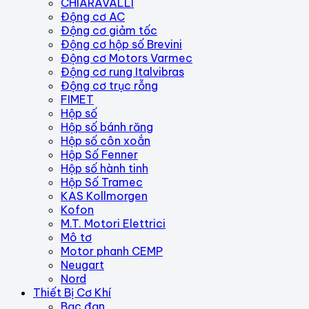
CHIARAVALLI
Động cơ AC
Động cơ giảm tốc
Động cơ hộp số Brevini
Động cơ Motors Varmec
Động cơ rung Italvibras
Động cơ trục rỗng
FIMET
Hộp số
Hộp số bánh răng
Hộp số côn xoắn
Hộp Số Fenner
Hộp số hành tinh
Hộp Số Tramec
KAS Kollmorgen
Kofon
M.T. Motori Elettrici
Mô tơ
Motor phanh CEMP
Neugart
Nord
Thiết Bị Cơ Khí
Bạc đạn