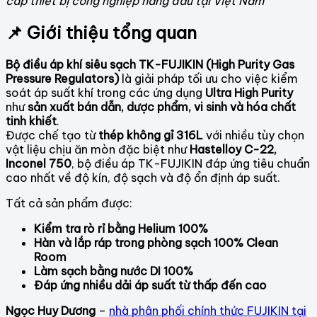
cấp thiết bị công nghiệp hàng đầu tại Việt Nam
📌 Giới thiệu tổng quan
Bộ điều áp khí siêu sạch TK-FUJIKIN (High Purity Gas
Pressure Regulators)
là giải pháp tối ưu cho việc kiểm
soát áp suất khí trong các ứng dụng
Ultra High Purity
như
sản xuất bán dẫn, dược phẩm, vi sinh và hóa chất
tinh khiết
.
Được chế tạo từ
thép không gỉ 316L
với nhiều tùy chọn
vật liệu chịu ăn mòn đặc biệt như
Hastelloy C-22,
Inconel 750
, bộ điều áp TK-FUJIKIN đáp ứng tiêu chuẩn
cao nhất về độ kín, độ sạch và độ ổn định áp suất.
Tất cả sản phẩm được:
Kiểm tra rò rỉ bằng Helium 100%
Hàn và lắp ráp trong phòng sạch 100% Clean
Room
Làm sạch bằng nước DI 100%
Đáp ứng nhiều dải áp suất từ thấp đến cao
Ngọc Huy Dương
–
nhà phân phối chính thức FUJIKIN tại