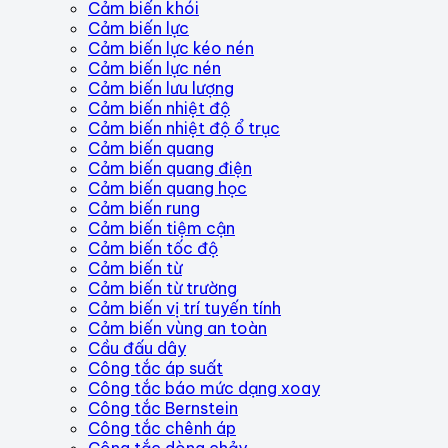
Cảm biến khói
Cảm biến lực
Cảm biến lực kéo nén
Cảm biến lực nén
Cảm biến lưu lượng
Cảm biến nhiệt độ
Cảm biến nhiệt độ ổ trục
Cảm biến quang
Cảm biến quang điện
Cảm biến quang học
Cảm biến rung
Cảm biến tiệm cận
Cảm biến tốc độ
Cảm biến từ
Cảm biến từ trường
Cảm biến vị trí tuyến tính
Cảm biến vùng an toàn
Cầu đấu dây
Công tắc áp suất
Công tắc báo mức dạng xoay
Công tắc Bernstein
Công tắc chênh áp