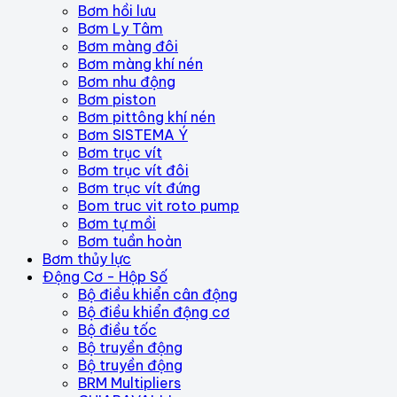
Bơm hồi lưu
Bơm Ly Tâm
Bơm màng đôi
Bơm màng khí nén
Bơm nhu động
Bơm piston
Bơm pittông khí nén
Bơm SISTEMA Ý
Bơm trục vít
Bơm trục vít đôi
Bơm trục vít đứng
Bom truc vit roto pump
Bơm tự mồi
Bơm tuần hoàn
Bơm thủy lực
Động Cơ - Hộp Số
Bộ điều khiển cân động
Bộ điều khiển động cơ
Bộ điều tốc
Bộ truyền động
Bộ truyền động
BRM Multipliers