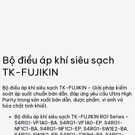
Bộ điều áp khí siêu sạch
TK-FUJIKIN
Bộ điều áp khí siêu sạch TK-FUJIKIN – Giải pháp kiểm
soát áp suất chuẩn bán dẫn, đáp ứng yêu cầu Ultra High
Purity trong sản xuất bán dẫn, dược phẩm, vi sinh và
hóa chất tinh khiết.
Bộ điều áp khí siêu sạch TK-FUJIKIN RG1 Series –
S4RG1-VF1A0-BA, S4RG1-VF1A0-EP, S4RG1-
NF1C1-BA, S4RG1-NF1C1-EP, S4RG1-SW1E2-BA,
S4RG1-SW1E2-EP, S4RG1-TW1H1-BA, S4RG1-