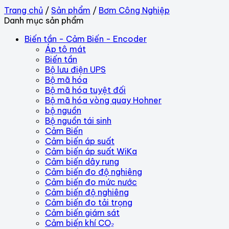
Trang chủ
/
Sản phẩm
/
Bơm Công Nghiệp
Danh mục sản phẩm
Biến tần - Cảm Biến - Encoder
Áp tô mát
Biến tần
Bộ lưu điện UPS
Bộ mã hóa
Bộ mã hóa tuyệt đối
Bộ mã hóa vòng quay Hohner
bộ nguồn
Bộ nguồn tái sinh
Cảm Biến
Cảm biến áp suất
Cảm biến áp suất WiKa
Cảm biến dây rung
Cảm biến đo độ nghiêng
Cảm biến đo mức nước
Cảm biến độ nghiêng
Cảm biến đo tải trọng
Cảm biến giám sát
Cảm biến khí CO₂