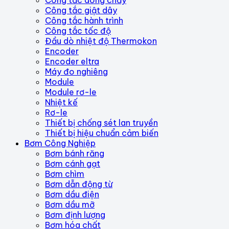
Công tắc dòng chảy
Công tắc giật dây
Công tắc hành trình
Công tắc tốc độ
Đầu dò nhiệt độ Thermokon
Encoder
Encoder eltra
Máy đo nghiêng
Module
Module rơ-le
Nhiệt kế
Rơ-le
Thiết bị chống sét lan truyền
Thiết bị hiệu chuẩn cảm biến
Bơm Công Nghiệp
Bơm bánh răng
Bơm cánh gạt
Bơm chìm
Bơm dẫn động từ
Bơm dầu điện
Bơm dầu mỡ
Bơm định lượng
Bơm hóa chất