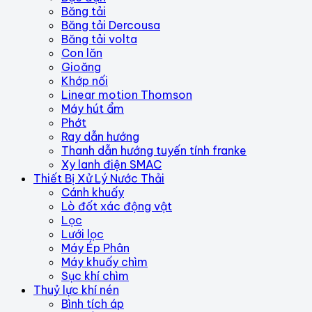
Băng tải
Băng tải Dercousa
Băng tải volta
Con lăn
Gioăng
Khớp nối
Linear motion Thomson
Máy hút ẩm
Phớt
Ray dẫn hướng
Thanh dẫn hướng tuyến tính franke
Xy lanh điện SMAC
Thiết Bị Xử Lý Nước Thải
Cánh khuấy
Lò đốt xác động vật
Lọc
Lưới lọc
Máy Ép Phân
Máy khuấy chìm
Sục khí chìm
Thuỷ lực khí nén
Bình tích áp