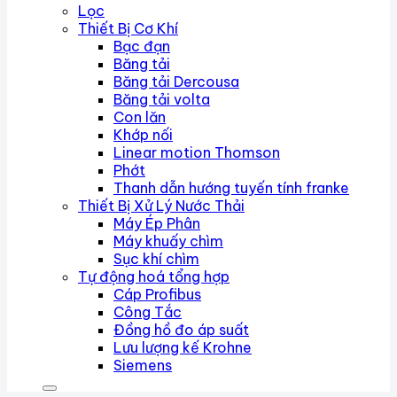
Lọc
Thiết Bị Cơ Khí
Bạc đạn
Băng tải
Băng tải Dercousa
Băng tải volta
Con lăn
Khớp nối
Linear motion Thomson
Phớt
Thanh dẫn hướng tuyến tính franke
Thiết Bị Xử Lý Nước Thải
Máy Ép Phân
Máy khuấy chìm
Sục khí chìm
Tự động hoá tổng hợp
Cáp Profibus
Công Tắc
Đồng hồ đo áp suất
Lưu lượng kế Krohne
Siemens