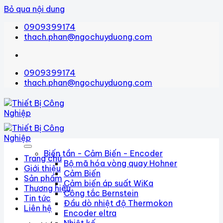
Bỏ qua nội dung
0909399174
thach.phan@ngochuyduong.com
0909399174
thach.phan@ngochuyduong.com
Biến tần - Cảm Biến - Encoder
Trang chủ
Bộ mã hóa vòng quay Hohner
Giới thiệu
Cảm Biến
Sản phẩm
Cảm biến áp suất WiKa
Thương hiệu
Công tắc Bernstein
Tin tức
Đầu dò nhiệt độ Thermokon
Liên hệ
Encoder eltra