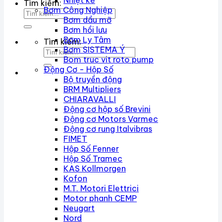
Nhiệt kế
Tìm kiếm:
Bơm Công Nghiệp
Bơm dầu mỡ
Bơm hồi lưu
Bơm Ly Tâm
Tìm kiếm:
Bơm SISTEMA Ý
Bom truc vit roto pump
Động Cơ - Hộp Số
Bộ truyền động
BRM Multipliers
CHIARAVALLI
Động cơ hộp số Brevini
Động cơ Motors Varmec
Động cơ rung Italvibras
FIMET
Hộp Số Fenner
Hộp Số Tramec
KAS Kollmorgen
Kofon
M.T. Motori Elettrici
Motor phanh CEMP
Neugart
Nord