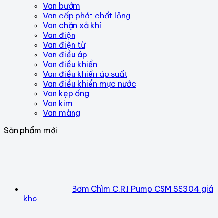
Van bướm
Van cấp phát chất lỏng
Van chặn xả khí
Van điện
Van điện từ
Van điều áp
Van điều khiển
Van điều khiển áp suất
Van điều khiển mực nước
Van kẹp ống
Van kim
Van màng
Sản phẩm mới
Bơm Chìm C.R.I Pump CSM SS304 giá
kho