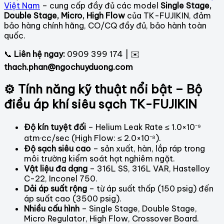
Việt Nam
– cung cấp đầy đủ các model
Single Stage,
Double Stage, Micro, High Flow
của TK-FUJIKIN, đảm
bảo hàng chính hãng, CO/CQ đầy đủ, bảo hành toàn
quốc.
📞
Liên hệ ngay:
0909 399 174 | ✉️
thach.phan@ngochuyduong.com
⚙️ Tính năng kỹ thuật nổi bật – Bộ
điều áp khí siêu sạch TK-FUJIKIN
Độ kín tuyệt đối
– Helium Leak Rate ≤ 1.0×10⁻⁹
atm·cc/sec (High Flow: ≤ 2.0×10⁻⁸).
Độ sạch siêu cao
– sản xuất, hàn, lắp ráp trong
môi trường kiểm soát hạt nghiêm ngặt.
Vật liệu đa dạng
– 316L SS, 316L VAR, Hastelloy
C-22, Inconel 750.
Dải áp suất rộng
– từ áp suất thấp (150 psig) đến
áp suất cao (3500 psig).
Nhiều cấu hình
– Single Stage, Double Stage,
Micro Regulator, High Flow, Crossover Board.