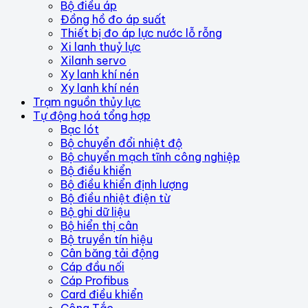
Bộ điều áp
Đồng hồ đo áp suất
Thiết bị đo áp lực nước lỗ rỗng
Xi lanh thuỷ lực
Xilanh servo
Xy lanh khí nén
Xy lanh khí nén
Trạm nguồn thủy lực
Tự động hoá tổng hợp
Bạc lót
Bộ chuyển đổi nhiệt độ
Bộ chuyển mạch tĩnh công nghiệp
Bộ điều khiển
Bộ điều khiển định lượng
Bộ điều nhiệt điện từ
Bộ ghi dữ liệu
Bộ hiển thị cân
Bộ truyền tín hiệu
Cân băng tải động
Cáp đầu nối
Cáp Profibus
Card điều khiển