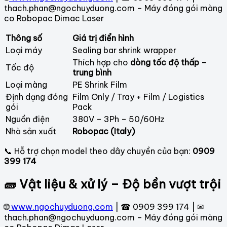
thach.phan@ngochuyduong.com – Máy đóng gói màng
co Robopac Dimac Laser
Thông số
Giá trị điển hình
Loại máy
Sealing bar shrink wrapper
Thích hợp cho
dòng tốc độ thấp –
Tốc độ
trung bình
Loại màng
PE Shrink Film
Định dạng đóng
Film Only / Tray + Film / Logistics
gói
Pack
Nguồn điện
380V – 3Ph – 50/60Hz
Nhà sản xuất
Robopac (Italy)
📞 Hỗ trợ chọn model theo dây chuyền của bạn:
0909
399 174
🧱 Vật liệu & xử lý – Độ bền vượt trội
🌐
www.ngochuyduong.com
| ☎ 0909 399 174 | ✉
thach.phan@ngochuyduong.com – Máy đóng gói màng