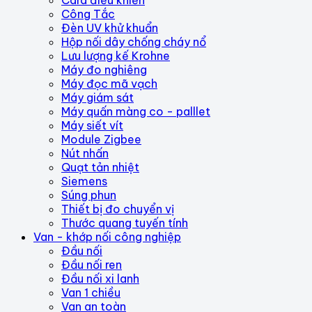
Card điều khiển
Công Tắc
Đèn UV khử khuẩn
Hộp nối dây chống cháy nổ
Lưu lượng kế Krohne
Máy đo nghiêng
Máy đọc mã vạch
Máy giám sát
Máy quấn màng co - palllet
Máy siết vít
Module Zigbee
Nút nhấn
Quạt tản nhiệt
Siemens
Súng phun
Thiết bị đo chuyển vị
Thước quang tuyến tính
Van - khớp nối công nghiệp
Đầu nối
Đầu nối ren
Đầu nối xi lanh
Van 1 chiều
Van an toàn