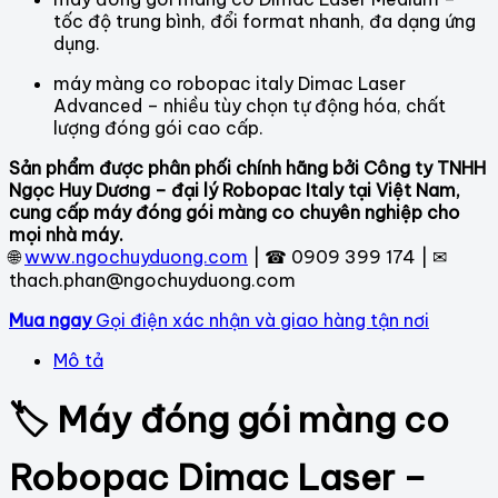
tốc độ trung bình, đổi format nhanh, đa dạng ứng
dụng.
máy màng co robopac italy Dimac Laser
Advanced – nhiều tùy chọn tự động hóa, chất
lượng đóng gói cao cấp.
Sản phẩm được phân phối chính hãng bởi Công ty TNHH
Ngọc Huy Dương – đại lý Robopac Italy tại Việt Nam,
cung cấp máy đóng gói màng co chuyên nghiệp cho
mọi nhà máy.
🌐
www.ngochuyduong.com
| ☎ 0909 399 174 | ✉
thach.phan@ngochuyduong.com
Mua ngay
Gọi điện xác nhận và giao hàng tận nơi
Mô tả
🏷 Máy đóng gói màng co
Robopac Dimac Laser –