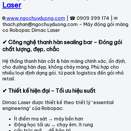
Laser
🌐
www.ngochuyduong.com
| ☎ 0909 399 174 | ✉
thach.phan@ngochuyduong.com – Máy đóng gói màng
co Robopac Dimac Laser
✔ Công nghệ thanh hàn sealing bar – Đóng gói
chất lượng, đẹp, chắc
Hệ thống thanh hàn cắt & hàn màng chính xác, ổn định,
cho đường hàn đẹp, không cháy màng. Phù hợp cho
nhiều loại định dạng gói, từ pack logistics đến gói nhỏ
retail.
✔ Thiết kế hiện đại – Tối ưu hiệu suất
Dimac Laser được thiết kế theo triết lý “essential
engineering” của Robopac:
Ít điểm ma sát → máy bền hơn
Động học tối ưu → chạy êm, ít rung
cấu trúc mở → dễ bảo trì