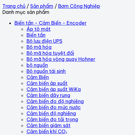
Trang chủ
/
Sản phẩm
/
Bơm Công Nghiệp
Danh mục sản phẩm
Biến tần - Cảm Biến - Encoder
Áp tô mát
Biến tần
Bộ lưu điện UPS
Bộ mã hóa
Bộ mã hóa tuyệt đối
Bộ mã hóa vòng quay Hohner
bộ nguồn
Bộ nguồn tái sinh
Cảm Biến
Cảm biến áp suất
Cảm biến áp suất WiKa
Cảm biến dây rung
Cảm biến đo độ nghiêng
Cảm biến đo mức nước
Cảm biến độ nghiêng
Cảm biến đo tải trọng
Cảm biến giám sát
Cảm biến khí CO₂