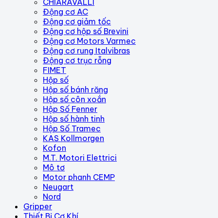
CHIARAVALLI
Động cơ AC
Động cơ giảm tốc
Động cơ hộp số Brevini
Động cơ Motors Varmec
Động cơ rung Italvibras
Động cơ trục rỗng
FIMET
Hộp số
Hộp số bánh răng
Hộp số côn xoắn
Hộp Số Fenner
Hộp số hành tinh
Hộp Số Tramec
KAS Kollmorgen
Kofon
M.T. Motori Elettrici
Mô tơ
Motor phanh CEMP
Neugart
Nord
Gripper
Thiết Bị Cơ Khí