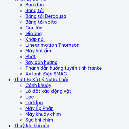
Bạc đạn
Băng tải
Băng tải Dercousa
Băng tải volta
Con lăn
Gioăng
Khớp nối
Linear motion Thomson
Máy hút ẩm
Phớt
Ray dẫn hướng
Thanh dẫn hướng tuyến tính franke
Xy lanh điện SMAC
Thiết Bị Xử Lý Nước Thải
Cánh khuấy
Lò đốt xác động vật
Lọc
Lưới lọc
Máy Ép Phân
Máy khuấy chìm
Sục khí chìm
Thuỷ lực khí nén