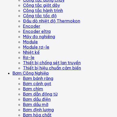
Công tắc dòng chảy
Công tắc giật dây
Công tắc hành trình
Công tắc tốc độ
Đầu dò nhiệt độ Thermokon
Encoder
Encoder eltra
Máy đo nghiêng
Module
Module rơ-le
Nhiệt kế
Rơ-le
Thiết bị chống sét lan truyền
Thiết bị hiệu chuẩn cảm biến
Bơm Công Nghiệp
Bơm bánh răng
Bơm cánh gạt
Bơm chìm
Bơm dẫn động từ
Bơm dầu điện
Bơm dầu mỡ
Bơm định lượng
Bơm hóa chất