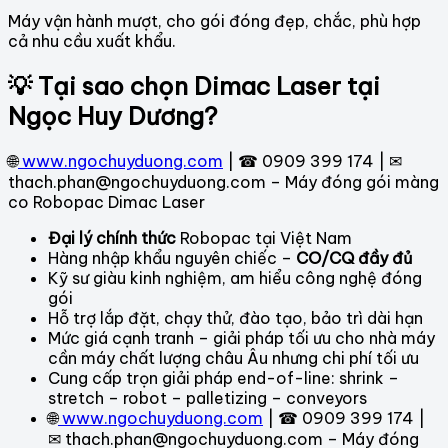
Máy vận hành mượt, cho gói đóng đẹp, chắc, phù hợp
cả nhu cầu xuất khẩu.
💡 Tại sao chọn Dimac Laser tại
Ngọc Huy Dương?
🌐
www.ngochuyduong.com
| ☎ 0909 399 174 | ✉
thach.phan@ngochuyduong.com – Máy đóng gói màng
co Robopac Dimac Laser
Đại lý chính thức
Robopac tại Việt Nam
Hàng nhập khẩu nguyên chiếc –
CO/CQ đầy đủ
Kỹ sư giàu kinh nghiệm, am hiểu công nghệ đóng
gói
Hỗ trợ lắp đặt, chạy thử, đào tạo, bảo trì dài hạn
Mức giá cạnh tranh – giải pháp tối ưu cho nhà máy
cần máy chất lượng châu Âu nhưng chi phí tối ưu
Cung cấp trọn giải pháp end-of-line: shrink –
stretch – robot – palletizing – conveyors
🌐
www.ngochuyduong.com
| ☎ 0909 399 174 |
✉ thach.phan@ngochuyduong.com – Máy đóng