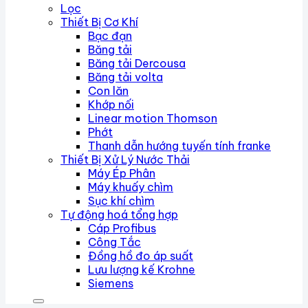
Lọc
Thiết Bị Cơ Khí
Bạc đạn
Băng tải
Băng tải Dercousa
Băng tải volta
Con lăn
Khớp nối
Linear motion Thomson
Phớt
Thanh dẫn hướng tuyến tính franke
Thiết Bị Xử Lý Nước Thải
Máy Ép Phân
Máy khuấy chìm
Sục khí chìm
Tự động hoá tổng hợp
Cáp Profibus
Công Tắc
Đồng hồ đo áp suất
Lưu lượng kế Krohne
Siemens