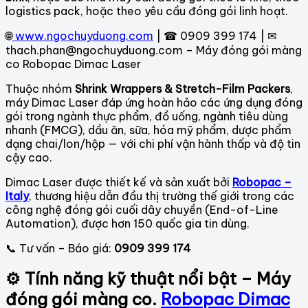
logistics pack, hoặc theo yêu cầu đóng gói linh hoạt.
🌐
www.ngochuyduong.com
| ☎ 0909 399 174 | ✉
thach.phan@ngochuyduong.com – Máy đóng gói màng
co Robopac Dimac Laser
Thuộc nhóm
Shrink Wrappers & Stretch-Film Packers
,
máy Dimac Laser đáp ứng hoàn hảo các ứng dụng đóng
gói trong ngành thực phẩm, đồ uống, ngành tiêu dùng
nhanh (FMCG), dầu ăn, sữa, hóa mỹ phẩm, dược phẩm
dạng chai/lon/hộp — với chi phí vận hành thấp và độ tin
cậy cao.
Dimac Laser được thiết kế và sản xuất bởi
Robopac –
Italy
, thương hiệu dẫn đầu thị trường thế giới trong các
công nghệ đóng gói cuối dây chuyền (End-of-Line
Automation), được hơn 150 quốc gia tin dùng.
📞 Tư vấn – Báo giá:
0909 399 174
⚙ Tính năng kỹ thuật nổi bật – Máy
đóng gói màng co.
Robopac Dimac