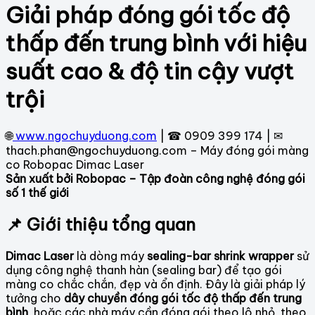
Giải pháp đóng gói tốc độ
thấp đến trung bình với hiệu
suất cao & độ tin cậy vượt
trội
🌐
www.ngochuyduong.com
| ☎ 0909 399 174 | ✉
thach.phan@ngochuyduong.com – Máy đóng gói màng
co Robopac Dimac Laser
Sản xuất bởi Robopac – Tập đoàn công nghệ đóng gói
số 1 thế giới
📌 Giới thiệu tổng quan
Dimac Laser
là dòng máy
sealing-bar shrink wrapper
sử
dụng công nghệ thanh hàn (sealing bar) để tạo gói
màng co chắc chắn, đẹp và ổn định. Đây là giải pháp lý
tưởng cho
dây chuyền đóng gói tốc độ thấp đến trung
bình
, hoặc các nhà máy cần đóng gói theo lô nhỏ, theo