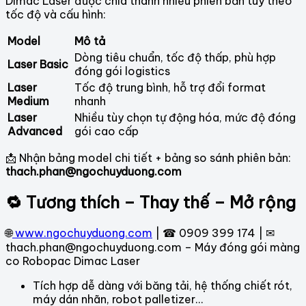
Dimac Laser được chia thành nhiều phiên bản tùy theo
tốc độ và cấu hình:
Model
Mô tả
Dòng tiêu chuẩn, tốc độ thấp, phù hợp
Laser Basic
đóng gói logistics
Laser
Tốc độ trung bình, hỗ trợ đổi format
Medium
nhanh
Laser
Nhiều tùy chọn tự động hóa, mức độ đóng
Advanced
gói cao cấp
📩 Nhận bảng model chi tiết + bảng so sánh phiên bản:
thach.phan@ngochuyduong.com
🔁 Tương thích – Thay thế – Mở rộng
🌐
www.ngochuyduong.com
| ☎ 0909 399 174 | ✉
thach.phan@ngochuyduong.com – Máy đóng gói màng
co Robopac Dimac Laser
Tích hợp dễ dàng với băng tải, hệ thống chiết rót,
máy dán nhãn, robot palletizer…