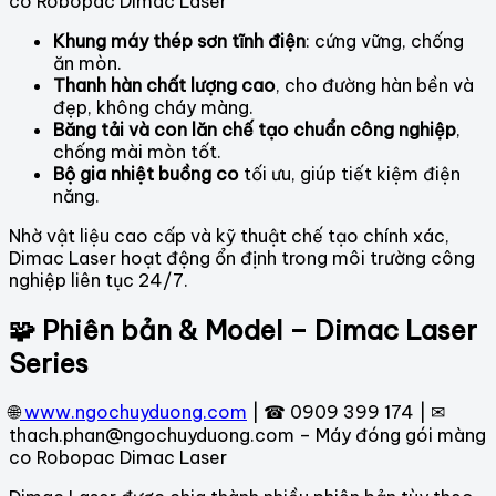
co Robopac Dimac Laser
Khung máy thép sơn tĩnh điện
: cứng vững, chống
ăn mòn.
Thanh hàn chất lượng cao
, cho đường hàn bền và
đẹp, không cháy màng.
Băng tải và con lăn chế tạo chuẩn công nghiệp
,
chống mài mòn tốt.
Bộ gia nhiệt buồng co
tối ưu, giúp tiết kiệm điện
năng.
Nhờ vật liệu cao cấp và kỹ thuật chế tạo chính xác,
Dimac Laser hoạt động ổn định trong môi trường công
nghiệp liên tục 24/7.
🧩 Phiên bản & Model – Dimac Laser
Series
🌐
www.ngochuyduong.com
| ☎ 0909 399 174 | ✉
thach.phan@ngochuyduong.com – Máy đóng gói màng
co Robopac Dimac Laser