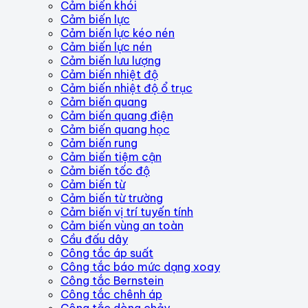
Cảm biến khói
Cảm biến lực
Cảm biến lực kéo nén
Cảm biến lực nén
Cảm biến lưu lượng
Cảm biến nhiệt độ
Cảm biến nhiệt độ ổ trục
Cảm biến quang
Cảm biến quang điện
Cảm biến quang học
Cảm biến rung
Cảm biến tiệm cận
Cảm biến tốc độ
Cảm biến từ
Cảm biến từ trường
Cảm biến vị trí tuyến tính
Cảm biến vùng an toàn
Cầu đấu dây
Công tắc áp suất
Công tắc báo mức dạng xoay
Công tắc Bernstein
Công tắc chênh áp