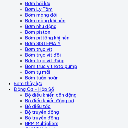
Bơm hồi lưu
Bơm Ly Tâm
Bơm màng đôi
Bơm màng khí nén
Bơm nhu động
Bơm piston
Bơm pittông khí nén
Bơm SISTEMA Ý
Bơm trục vít
Bơm trục vít đôi
Bơm trục vít đứng
Bom truc vit roto pump
Bơm tự mồi
Bơm tuần hoàn
Bơm thủy lực
Động Cơ - Hộp Số
Bộ điều khiển cân động
Bộ điều khiển động cơ
Bộ điều tốc
Bộ truyền động
Bộ truyền động
BRM Multipliers