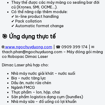
Thay thế được các máy màng co sealing bar đời
cũ (Krones, SMI, OCME…).
Có thể nâng cấp thêm module:
✔ In-line product handling
✔ Pack collation
✔ Automatic format change
🎯 Ứng dụng thực tế
🌐
www.ngochuyduong.com
| ☎ 0909 399 174 | ✉
thach.phan@ngochuyduong.com – Máy đóng gói màng
co Robopac Dimac Laser
Dimac Laser phù hợp cho:
Nhà máy nước giải khát – nước suối
Bia – nước tăng lực
Dầu ăn, nước rửa chén
Ngành FMCG
Thực phẩm – lon, hộp, chai
Sản phẩm logistics dạng cụm (bundles)
Nhà máy sữa – đồ uống có lợi khuẩn