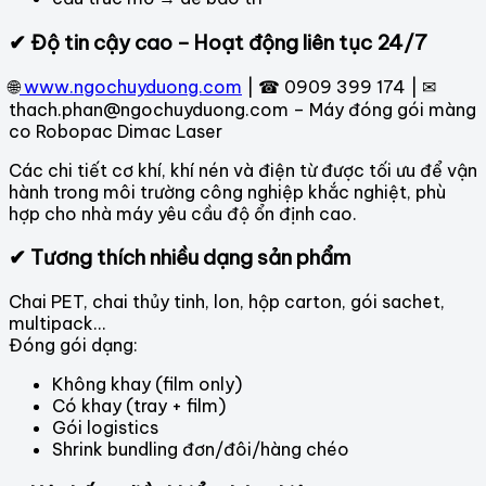
✔ Độ tin cậy cao – Hoạt động liên tục 24/7
🌐
www.ngochuyduong.com
| ☎ 0909 399 174 | ✉
thach.phan@ngochuyduong.com – Máy đóng gói màng
co Robopac Dimac Laser
Các chi tiết cơ khí, khí nén và điện từ được tối ưu để vận
hành trong môi trường công nghiệp khắc nghiệt, phù
hợp cho nhà máy yêu cầu độ ổn định cao.
✔ Tương thích nhiều dạng sản phẩm
Chai PET, chai thủy tinh, lon, hộp carton, gói sachet,
multipack…
Đóng gói dạng:
Không khay (film only)
Có khay (tray + film)
Gói logistics
Shrink bundling đơn/đôi/hàng chéo