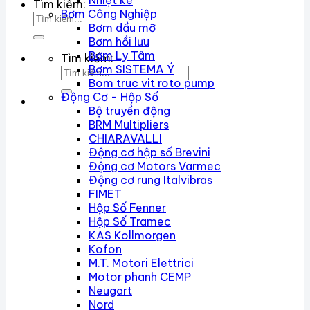
Nhiệt kế
Tìm kiếm:
Bơm Công Nghiệp
Bơm dầu mỡ
Bơm hồi lưu
Bơm Ly Tâm
Tìm kiếm:
Bơm SISTEMA Ý
Bom truc vit roto pump
Động Cơ - Hộp Số
Bộ truyền động
BRM Multipliers
CHIARAVALLI
Động cơ hộp số Brevini
Động cơ Motors Varmec
Động cơ rung Italvibras
FIMET
Hộp Số Fenner
Hộp Số Tramec
KAS Kollmorgen
Kofon
M.T. Motori Elettrici
Motor phanh CEMP
Neugart
Nord