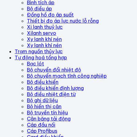
Bình tích áp
Bộ điều áp
Đồng hồ đo áp suất
Thiết bị đo áp lực nước lỗ rỗng
Xi lanh thuỷ lực
Xilanh servo
Xy lanh khí nén
Xy lanh khí nén
Trạm nguồn thủy lực
Tự động hoá tổng hợp
Bạc lót
Bộ chuyển đổi nhiệt độ
Bộ chuyển mạch tĩnh công nghiệp
Bộ điều khiển
Bộ điều khiển định lượng
Bộ điều nhiệt điện từ
Bộ ghi dữ liệu
Bộ hiển thị cân
Bộ truyền tín hiệu
Cân băng tải động
Cáp đầu nối
Cáp Profibus