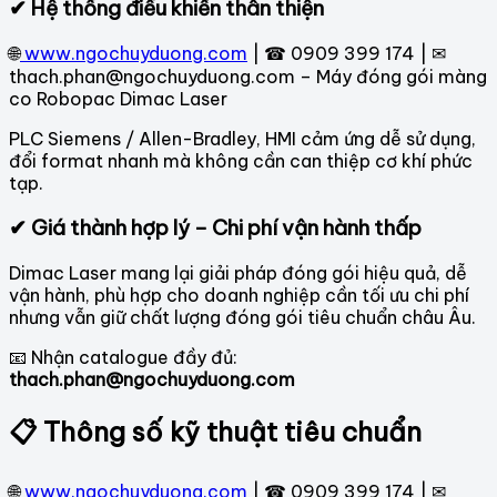
✔ Hệ thống điều khiển thân thiện
🌐
www.ngochuyduong.com
| ☎ 0909 399 174 | ✉
thach.phan@ngochuyduong.com – Máy đóng gói màng
co Robopac Dimac Laser
PLC Siemens / Allen-Bradley, HMI cảm ứng dễ sử dụng,
đổi format nhanh mà không cần can thiệp cơ khí phức
tạp.
✔ Giá thành hợp lý – Chi phí vận hành thấp
Dimac Laser mang lại giải pháp đóng gói hiệu quả, dễ
vận hành, phù hợp cho doanh nghiệp cần tối ưu chi phí
nhưng vẫn giữ chất lượng đóng gói tiêu chuẩn châu Âu.
📧 Nhận catalogue đầy đủ:
thach.phan@ngochuyduong.com
📋 Thông số kỹ thuật tiêu chuẩn
🌐
www.ngochuyduong.com
| ☎ 0909 399 174 | ✉