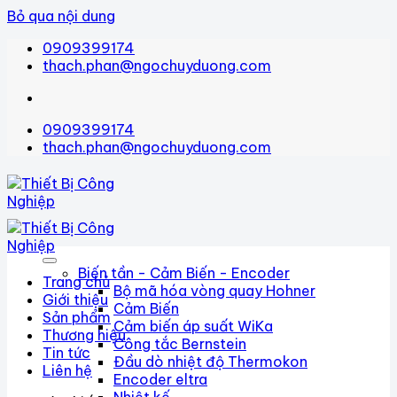
Bỏ qua nội dung
0909399174
thach.phan@ngochuyduong.com
0909399174
thach.phan@ngochuyduong.com
Biến tần - Cảm Biến - Encoder
Trang chủ
Bộ mã hóa vòng quay Hohner
Giới thiệu
Cảm Biến
Sản phẩm
Cảm biến áp suất WiKa
Thương hiệu
Công tắc Bernstein
Tin tức
Đầu dò nhiệt độ Thermokon
Liên hệ
Encoder eltra