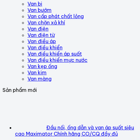
Van bi
Van bướm
Van cấp phát chất lỏng
Van chặn xả khí
Van điện
Van điện từ
Van điều áp
Van điều khiển
Van điều khiển áp suất
Van điều khiển mực nước
Van kẹp ống
Van kim
Van màng
Sản phẩm mới
Đầu nối, ống dẫn và van áp suất siêu
cao Maximator Chính hãng CO/CQ đầy đủ