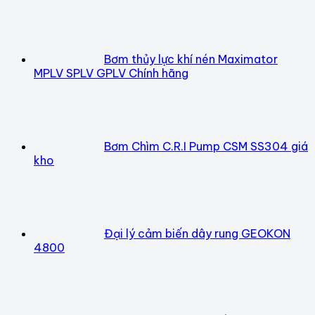
Bơm thủy lực khí nén Maximator
MPLV SPLV GPLV Chính hãng
Bơm Chìm C.R.I Pump CSM SS304 giá
kho
Đại lý cảm biến dây rung GEOKON
4800