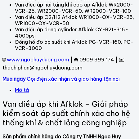
Van điều áp hai tầng khí cao áp Afklok WR2000-
VCR-25, WR2000-VCR-50, WR2000-VCR-100
Van điều áp O2/H2 Afklok WR1000-OX-VCR-25,
WR1000-OX-VCR-50
Van điều áp dạng cylinder Afklok CY-R21-316-
4000psi
Đồng hồ đo áp suất khí Afklok PG-VCR-160, PG-
VCR-3000
🌐
www.ngochuyduong.com
| ☎️ 0909 399 174 | ✉️
thach.phan@ngochuyduong.com
Mua ngay
Gọi điện xác nhận và giao hàng tận nơi
Mô tả
Van điều áp khí Afklok – Giải pháp
kiểm soát áp suất chính xác cho hệ
thống khí & chất lỏng công nghiệp
Sản phẩm chính hãng do Công ty TNHH Ngọc Huy