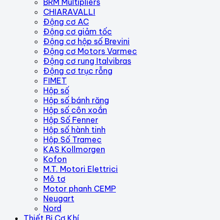
BRM Multipliers
CHIARAVALLI
Động cơ AC
Động cơ giảm tốc
Động cơ hộp số Brevini
Động cơ Motors Varmec
Động cơ rung Italvibras
Động cơ trục rỗng
FIMET
Hộp số
Hộp số bánh răng
Hộp số côn xoắn
Hộp Số Fenner
Hộp số hành tinh
Hộp Số Tramec
KAS Kollmorgen
Kofon
M.T. Motori Elettrici
Mô tơ
Motor phanh CEMP
Neugart
Nord
Thiết Bị Cơ Khí