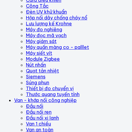
Card điều khiển
Công Tắc
Đèn UV khử khuẩn
Hộp nối dây chống cháy nổ
Lưu lượng kế Krohne
Máy đo nghiêng
Máy đọc mã vạch
Máy giám sát
Máy quấn màng co - palllet
Máy siết vít
Module Zigbee
Nút nhấn
Quạt tản nhiệt
Siemens
Súng phun
Thiết bị đo chuyển vị
Thước quang tuyến tính
Van - khớp nối công nghiệp
Đầu nối
Đầu nối ren
Đầu nối xi lanh
Van 1 chiều
Van an toàn