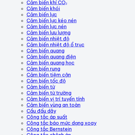
Cảm biến khí CO₂
Cảm biến khói
Cảm biến lực
Cảm biến lực kéo nén
Cảm biến lực nén
Cảm biến lưu lượng
Cảm biến nhiệt độ
Cảm biến nhiệt độ ổ trục
Cảm biến quang
Cảm biến quang điện
Cảm biến quang học
Cảm biến rung
Cảm biến tiệm cận
Cảm biến tốc độ
Cảm biến từ
Cảm biến từ trường
Cảm biến vị trí tuyến tính
Cảm biến vùng an toàn
Cầu đấu dây
Công tắc áp suất
Công tắc báo mức dạng xoay
Công tắc Bernstein