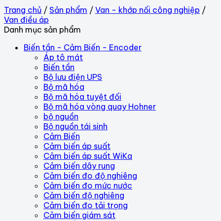
Trang chủ
/
Sản phẩm
/
Van - khớp nối công nghiệp
/
Van điều áp
Danh mục sản phẩm
Biến tần - Cảm Biến - Encoder
Áp tô mát
Biến tần
Bộ lưu điện UPS
Bộ mã hóa
Bộ mã hóa tuyệt đối
Bộ mã hóa vòng quay Hohner
bộ nguồn
Bộ nguồn tái sinh
Cảm Biến
Cảm biến áp suất
Cảm biến áp suất WiKa
Cảm biến dây rung
Cảm biến đo độ nghiêng
Cảm biến đo mức nước
Cảm biến độ nghiêng
Cảm biến đo tải trọng
Cảm biến giám sát