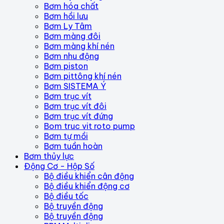
Bơm hóa chất
Bơm hồi lưu
Bơm Ly Tâm
Bơm màng đôi
Bơm màng khí nén
Bơm nhu động
Bơm piston
Bơm pittông khí nén
Bơm SISTEMA Ý
Bơm trục vít
Bơm trục vít đôi
Bơm trục vít đứng
Bom truc vit roto pump
Bơm tự mồi
Bơm tuần hoàn
Bơm thủy lực
Động Cơ - Hộp Số
Bộ điều khiển cân động
Bộ điều khiển động cơ
Bộ điều tốc
Bộ truyền động
Bộ truyền động