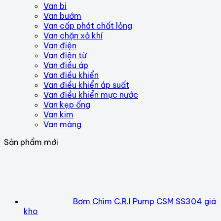
Van bi
Van bướm
Van cấp phát chất lỏng
Van chặn xả khí
Van điện
Van điện từ
Van điều áp
Van điều khiển
Van điều khiển áp suất
Van điều khiển mực nước
Van kẹp ống
Van kim
Van màng
Sản phẩm mới
Bơm Chìm C.R.I Pump CSM SS304 giá
kho