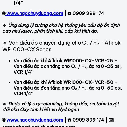
1/4″
🌐
www.ngochuyduong.com
| ☎️ 0909 399 174
🔸
Ứng dụng lý tưởng cho hệ thống yêu cầu độ ổn định
cao như laser, phân tích khí, cấp khí tĩnh áp.
🔹 Van điều áp chuyên dụng cho O₂ / H₂ – Afklok
WR1000-OX Series
Van điều áp khí Afklok WR1000-OX-VCR-25 –
Van điều áp đơn tầng cho O₂ / H₂, áp ra 0–25 psi,
VCR 1/4″
Van điều áp khí Afklok WR1000-OX-VCR-50 –
Van điều áp đơn tầng cho O₂ / H₂, áp ra 0–50 psi,
VCR 1/4″
🔸
Được xử lý oxy-cleaning, không dầu, an toàn tuyệt
đối cho Oxy tinh khiết và Hydrogen
🌐
www.ngochuyduong.com
| ☎️ 0909 399 174 | ✉️