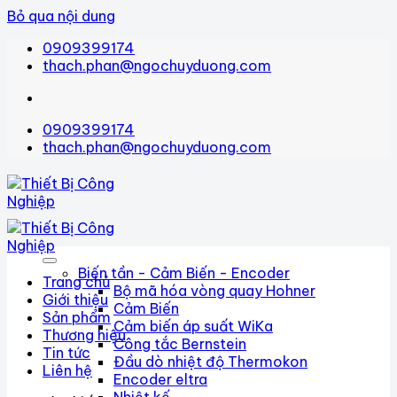
Bỏ qua nội dung
0909399174
thach.phan@ngochuyduong.com
0909399174
thach.phan@ngochuyduong.com
Biến tần - Cảm Biến - Encoder
Trang chủ
Bộ mã hóa vòng quay Hohner
Giới thiệu
Cảm Biến
Sản phẩm
Cảm biến áp suất WiKa
Thương hiệu
Công tắc Bernstein
Tin tức
Đầu dò nhiệt độ Thermokon
Liên hệ
Encoder eltra