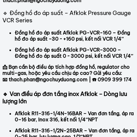
thach.phan@ngochuyduong.com
🔹 Đồng hồ đo áp suất – Afklok Pressure Gauge
VCR Series
Đồng hồ đo áp suất Afklok PG-VCR-160 – Đồng
hồ đo áp suất -30 ~ +160 psi, kết nối VCR 1/4″
Đồng hồ đo áp suất Afklok PG-VCR-3000 –
Đồng hồ đo áp suất 0 ~ 3000 psi, kết nối VCR 1/4″
📩 Bạn cần bộ điều áp tích hợp đồng hồ, regulator cho
multi-gas, hoặc yêu cầu chịu áp cao? Gửi yêu cầu:
📧 thach.phan@ngochuyduong.com | ☎️ 0909 399 174
🔹 Van điều áp đơn tầng inox Afklok – Dòng lưu
lượng lớn
Afklok R11-316-1/4N-16BAR – Van đơn tầng, áp ra
0–16 bar, Inox 316, kết nối 1/4″NPT
Afklok R11-316-1/2N-25BAR – Van đơn tầng, áp ra
0–25 bar, lưu lượng cao, 1/2″NPT