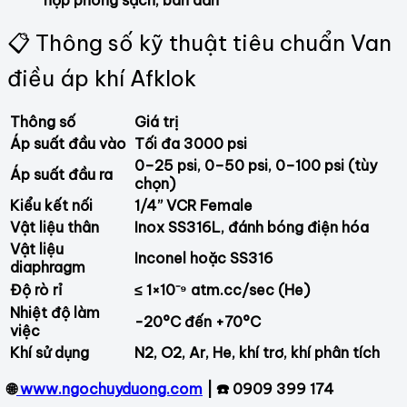
hợp phòng sạch, bán dẫn
📋 Thông số kỹ thuật tiêu chuẩn Van
điều áp khí Afklok
Thông số
Giá trị
Áp suất đầu vào
Tối đa 3000 psi
0–25 psi, 0–50 psi, 0–100 psi (tùy
Áp suất đầu ra
chọn)
Kiểu kết nối
1/4” VCR Female
Vật liệu thân
Inox SS316L, đánh bóng điện hóa
Vật liệu
Inconel hoặc SS316
diaphragm
Độ rò rỉ
≤ 1×10⁻⁹ atm.cc/sec (He)
Nhiệt độ làm
-20°C đến +70°C
việc
Khí sử dụng
N2, O2, Ar, He, khí trơ, khí phân tích
🌐
www.ngochuyduong.com
| ☎️ 0909 399 174