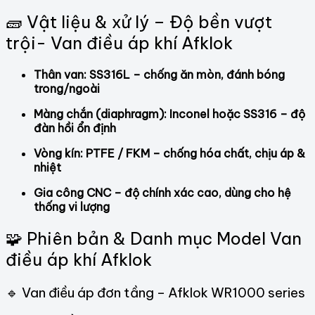
🧱 Vật liệu & xử lý – Độ bền vượt
trội- Van điều áp khí Afklok
Thân van: SS316L – chống ăn mòn, đánh bóng
trong/ngoài
Màng chắn (diaphragm): Inconel hoặc SS316 – độ
đàn hồi ổn định
Vòng kín: PTFE / FKM – chống hóa chất, chịu áp &
nhiệt
Gia công CNC – độ chính xác cao, dùng cho hệ
thống vi lượng
🧩 Phiên bản & Danh mục Model Van
điều áp khí Afklok
🔹 Van điều áp đơn tầng – Afklok WR1000 series