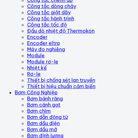
Công tắc chênh áp
Công tắc dòng chảy
Công tắc giật dây
Công tắc hành trình
Công tắc tốc độ
Đầu dò nhiệt độ Thermokon
Encoder
Encoder eltra
Máy đo nghiêng
Module
Module rơ-le
Nhiệt kế
Rơ-le
Thiết bị chống sét lan truyền
Thiết bị hiệu chuẩn cảm biến
Bơm Công Nghiệp
Bơm bánh răng
Bơm cánh gạt
Bơm chìm
Bơm dẫn động từ
Bơm dầu điện
Bơm dầu mỡ
Bơm định lượng