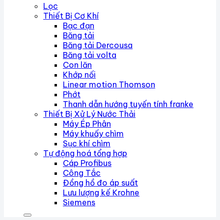
Lọc
Thiết Bị Cơ Khí
Bạc đạn
Băng tải
Băng tải Dercousa
Băng tải volta
Con lăn
Khớp nối
Linear motion Thomson
Phớt
Thanh dẫn hướng tuyến tính franke
Thiết Bị Xử Lý Nước Thải
Máy Ép Phân
Máy khuấy chìm
Sục khí chìm
Tự động hoá tổng hợp
Cáp Profibus
Công Tắc
Đồng hồ đo áp suất
Lưu lượng kế Krohne
Siemens