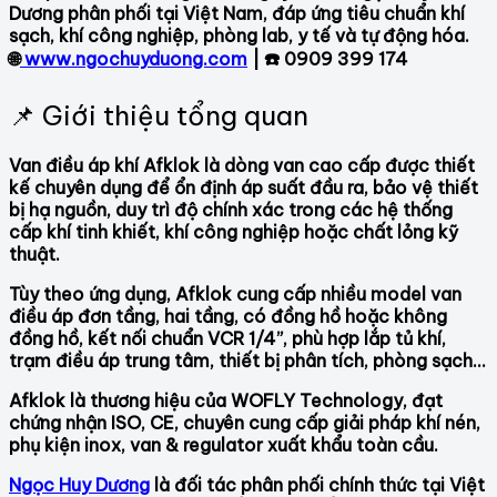
Dương phân phối tại Việt Nam, đáp ứng tiêu chuẩn khí
sạch, khí công nghiệp, phòng lab, y tế và tự động hóa.
🌐
www.ngochuyduong.com
| ☎️ 0909 399 174
📌 Giới thiệu tổng quan
Van điều áp khí Afklok là dòng van cao cấp được thiết
kế chuyên dụng để ổn định áp suất đầu ra, bảo vệ thiết
bị hạ nguồn, duy trì độ chính xác trong các hệ thống
cấp khí tinh khiết, khí công nghiệp hoặc chất lỏng kỹ
thuật.
Tùy theo ứng dụng, Afklok cung cấp nhiều model van
điều áp đơn tầng, hai tầng, có đồng hồ hoặc không
đồng hồ, kết nối chuẩn VCR 1/4”, phù hợp lắp tủ khí,
trạm điều áp trung tâm, thiết bị phân tích, phòng sạch…
Afklok là thương hiệu của WOFLY Technology, đạt
chứng nhận ISO, CE, chuyên cung cấp giải pháp khí nén,
phụ kiện inox, van & regulator xuất khẩu toàn cầu.
Ngọc Huy Dương
là đối tác phân phối chính thức tại Việt