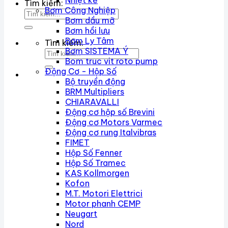
Nhiệt kế
Tìm kiếm:
Bơm Công Nghiệp
Bơm dầu mỡ
Bơm hồi lưu
Bơm Ly Tâm
Tìm kiếm:
Bơm SISTEMA Ý
Bom truc vit roto pump
Động Cơ - Hộp Số
Bộ truyền động
BRM Multipliers
CHIARAVALLI
Động cơ hộp số Brevini
Động cơ Motors Varmec
Động cơ rung Italvibras
FIMET
Hộp Số Fenner
Hộp Số Tramec
KAS Kollmorgen
Kofon
M.T. Motori Elettrici
Motor phanh CEMP
Neugart
Nord