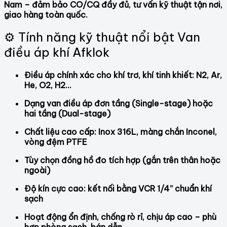
Nam – đảm bảo CO/CQ đầy đủ, tư vấn kỹ thuật tận nơi,
giao hàng toàn quốc.
⚙️ Tính năng kỹ thuật nổi bật Van
điều áp khí Afklok
Điều áp chính xác cho khí trơ, khí tinh khiết: N2, Ar,
He, O2, H2…
Dạng van điều áp đơn tầng (Single-stage) hoặc
hai tầng (Dual-stage)
Chất liệu cao cấp: Inox 316L, màng chắn Inconel,
vòng đệm PTFE
Tùy chọn đồng hồ đo tích hợp (gắn trên thân hoặc
ngoài)
Độ kín cực cao: kết nối bằng VCR 1/4” chuẩn khí
sạch
Hoạt động ổn định, chống rò rỉ, chịu áp cao – phù