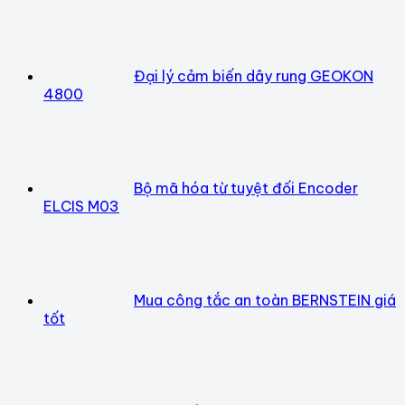
Đại lý cảm biến dây rung GEOKON
4800
Bộ mã hóa từ tuyệt đối Encoder
ELCIS M03
Mua công tắc an toàn BERNSTEIN giá
tốt