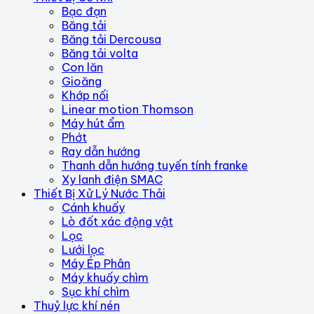
Bạc đạn
Băng tải
Băng tải Dercousa
Băng tải volta
Con lăn
Gioăng
Khớp nối
Linear motion Thomson
Máy hút ẩm
Phớt
Ray dẫn hướng
Thanh dẫn hướng tuyến tính franke
Xy lanh điện SMAC
Thiết Bị Xử Lý Nước Thải
Cánh khuấy
Lò đốt xác động vật
Lọc
Lưới lọc
Máy Ép Phân
Máy khuấy chìm
Sục khí chìm
Thuỷ lực khí nén