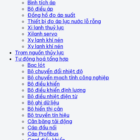
Bình tích áp
Bộ điều áp
Đồng hồ đo áp suất
Thiết bị đo áp lực nước lỗ rỗng
Xi lanh thuỷ lực
Xilanh servo
Xy lanh khí nén
Xy lanh khí nén
Trạm nguồn thủy lực
Tự động hoá tổng hợp
Bạc lót
Bộ chuyển đổi nhiệt độ
Bộ chuyển mạch tĩnh công nghiệp
Bộ điều khiển
Bộ điều khiển định lượng
Bộ điều nhiệt điện từ
Bộ ghi dữ liệu
Bộ hiển thị cân
Bộ truyền tín hiệu
Cân băng tải động
Cáp đầu nối
Cáp Profibus