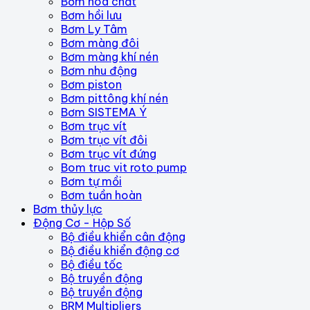
Bơm hóa chất
Bơm hồi lưu
Bơm Ly Tâm
Bơm màng đôi
Bơm màng khí nén
Bơm nhu động
Bơm piston
Bơm pittông khí nén
Bơm SISTEMA Ý
Bơm trục vít
Bơm trục vít đôi
Bơm trục vít đứng
Bom truc vit roto pump
Bơm tự mồi
Bơm tuần hoàn
Bơm thủy lực
Động Cơ - Hộp Số
Bộ điều khiển cân động
Bộ điều khiển động cơ
Bộ điều tốc
Bộ truyền động
Bộ truyền động
BRM Multipliers