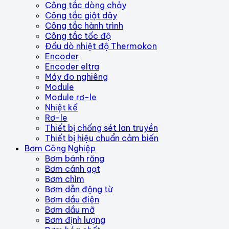
Công tắc dòng chảy
Công tắc giật dây
Công tắc hành trình
Công tắc tốc độ
Đầu dò nhiệt độ Thermokon
Encoder
Encoder eltra
Máy đo nghiêng
Module
Module rơ-le
Nhiệt kế
Rơ-le
Thiết bị chống sét lan truyền
Thiết bị hiệu chuẩn cảm biến
Bơm Công Nghiệp
Bơm bánh răng
Bơm cánh gạt
Bơm chìm
Bơm dẫn động từ
Bơm dầu điện
Bơm dầu mỡ
Bơm định lượng