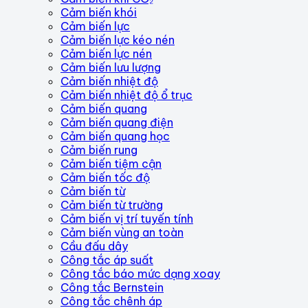
Cảm biến khói
Cảm biến lực
Cảm biến lực kéo nén
Cảm biến lực nén
Cảm biến lưu lượng
Cảm biến nhiệt độ
Cảm biến nhiệt độ ổ trục
Cảm biến quang
Cảm biến quang điện
Cảm biến quang học
Cảm biến rung
Cảm biến tiệm cận
Cảm biến tốc độ
Cảm biến từ
Cảm biến từ trường
Cảm biến vị trí tuyến tính
Cảm biến vùng an toàn
Cầu đấu dây
Công tắc áp suất
Công tắc báo mức dạng xoay
Công tắc Bernstein
Công tắc chênh áp