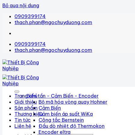
Bỏ qua nội dung
0909399174
thach.phan@ngochuyduong.com
0909399174
thach.phan@ngochuyduong.com
Trang chủ
Biến tần - Cảm Biến - Encoder
Giới thiệu
Bộ mã hóa vòng quay Hohner
Sản phẩm
Cảm Biến
Thương hiệu
Cảm biến áp suất WiKa
Tin tức
Công tắc Bernstein
Liên hệ
Đầu dò nhiệt độ Thermokon
Encoder eltra