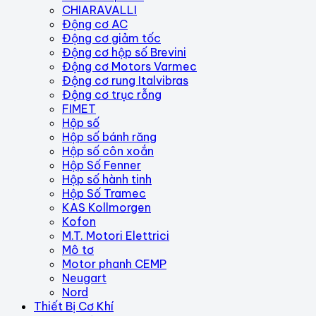
CHIARAVALLI
Động cơ AC
Động cơ giảm tốc
Động cơ hộp số Brevini
Động cơ Motors Varmec
Động cơ rung Italvibras
Động cơ trục rỗng
FIMET
Hộp số
Hộp số bánh răng
Hộp số côn xoắn
Hộp Số Fenner
Hộp số hành tinh
Hộp Số Tramec
KAS Kollmorgen
Kofon
M.T. Motori Elettrici
Mô tơ
Motor phanh CEMP
Neugart
Nord
Thiết Bị Cơ Khí