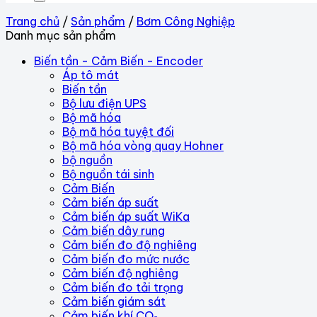
Trang chủ
/
Sản phẩm
/
Bơm Công Nghiệp
Danh mục sản phẩm
Biến tần - Cảm Biến - Encoder
Áp tô mát
Biến tần
Bộ lưu điện UPS
Bộ mã hóa
Bộ mã hóa tuyệt đối
Bộ mã hóa vòng quay Hohner
bộ nguồn
Bộ nguồn tái sinh
Cảm Biến
Cảm biến áp suất
Cảm biến áp suất WiKa
Cảm biến dây rung
Cảm biến đo độ nghiêng
Cảm biến đo mức nước
Cảm biến độ nghiêng
Cảm biến đo tải trọng
Cảm biến giám sát
Cảm biến khí CO₂