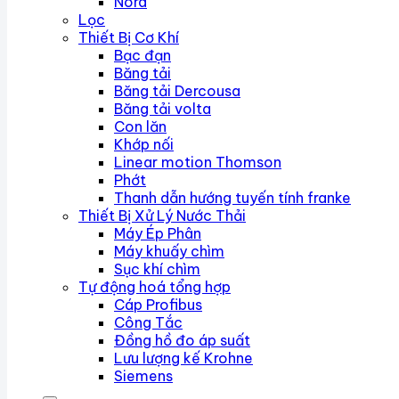
Nord
Lọc
Thiết Bị Cơ Khí
Bạc đạn
Băng tải
Băng tải Dercousa
Băng tải volta
Con lăn
Khớp nối
Linear motion Thomson
Phớt
Thanh dẫn hướng tuyến tính franke
Thiết Bị Xử Lý Nước Thải
Máy Ép Phân
Máy khuấy chìm
Sục khí chìm
Tự động hoá tổng hợp
Cáp Profibus
Công Tắc
Đồng hồ đo áp suất
Lưu lượng kế Krohne
Siemens