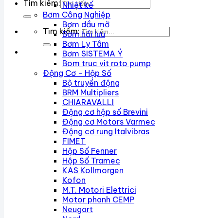
Tìm kiếm:
Nhiệt kế
Bơm Công Nghiệp
Bơm dầu mỡ
Tìm kiếm:
Bơm hồi lưu
Bơm Ly Tâm
Bơm SISTEMA Ý
Bom truc vit roto pump
Động Cơ - Hộp Số
Bộ truyền động
BRM Multipliers
CHIARAVALLI
Động cơ hộp số Brevini
Động cơ Motors Varmec
Động cơ rung Italvibras
FIMET
Hộp Số Fenner
Hộp Số Tramec
KAS Kollmorgen
Kofon
M.T. Motori Elettrici
Motor phanh CEMP
Neugart