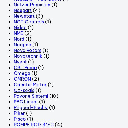
Netzer Precision
(1)
Neugart
(4)
Newstart
(3)
NGT Controls
(1)
Nidec
(1)
NMB
(2)
Nord
(1)
Norgren
(1)
Nova Rotors
(1)
Novotechnik
(1)
Nvent
(1)
OBL Pump
(1)
Omega
(1)
OMRON
(2)
Oriental Motor
(1)
Oz-seals
(1)
Pavone Sistemi
(10)
PBC Linear
(1)
Pepperl-Fuchs.
(1)
Piher
(1)
Pisco
(1)
POMPE ROTOMEC
(4)