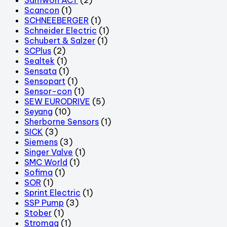
Scancon
(1)
SCHNEEBERGER
(1)
Schneider Electric
(1)
Schubert & Salzer
(1)
SCPlus
(2)
Sealtek
(1)
Sensata
(1)
Sensopart
(1)
Sensor-con
(1)
SEW EURODRIVE
(5)
Seyang
(10)
Sherborne Sensors
(1)
SICK
(3)
Siemens
(3)
Singer Valve
(1)
SMC World
(1)
Sofima
(1)
SOR
(1)
Sprint Electric
(1)
SSP Pump
(3)
Stober
(1)
Stromag
(1)