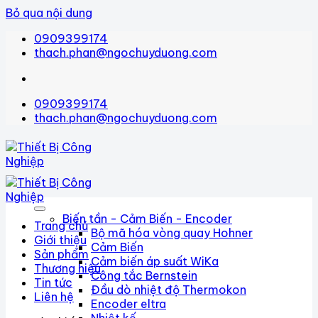
Bỏ qua nội dung
0909399174
thach.phan@ngochuyduong.com
0909399174
thach.phan@ngochuyduong.com
Biến tần - Cảm Biến - Encoder
Trang chủ
Bộ mã hóa vòng quay Hohner
Giới thiệu
Cảm Biến
Sản phẩm
Cảm biến áp suất WiKa
Thương hiệu
Công tắc Bernstein
Tin tức
Đầu dò nhiệt độ Thermokon
Liên hệ
Encoder eltra