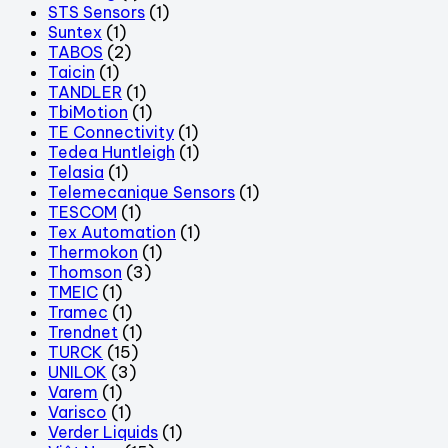
STS Sensors
(1)
Suntex
(1)
TABOS
(2)
Taicin
(1)
TANDLER
(1)
TbiMotion
(1)
TE Connectivity
(1)
Tedea Huntleigh
(1)
Telasia
(1)
Telemecanique Sensors
(1)
TESCOM
(1)
Tex Automation
(1)
Thermokon
(1)
Thomson
(3)
TMEIC
(1)
Tramec
(1)
Trendnet
(1)
TURCK
(15)
UNILOK
(3)
Varem
(1)
Varisco
(1)
Verder Liquids
(1)