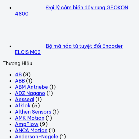
Đại lý cảm biến dây rung GEOKON
4800
Bộ mã hóa từ tuyệt đối Encoder
ELCIS M03
Thương Hiệu
4B
(8)
ABB
(1)
ABM Antriebe
(1)
ADZ Nagano
(1)
Aesseal
(1)
Afklok
(5)
Althen Sensors
(1)
AMK Motion
(1)
AmpFlow
(9)
ANCA Motion
(1)
Anderson-Negele
(1)