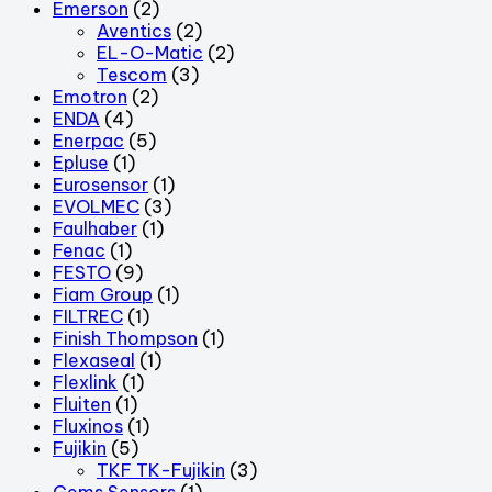
Emerson
(2)
Aventics
(2)
EL-O-Matic
(2)
Tescom
(3)
Emotron
(2)
ENDA
(4)
Enerpac
(5)
Epluse
(1)
Eurosensor
(1)
EVOLMEC
(3)
Faulhaber
(1)
Fenac
(1)
FESTO
(9)
Fiam Group
(1)
FILTREC
(1)
Finish Thompson
(1)
Flexaseal
(1)
Flexlink
(1)
Fluiten
(1)
Fluxinos
(1)
Fujikin
(5)
TKF TK-Fujikin
(3)
Gems Sensors
(1)