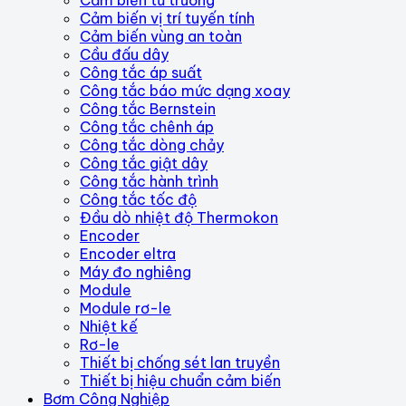
Cảm biến vị trí tuyến tính
Cảm biến vùng an toàn
Cầu đấu dây
Công tắc áp suất
Công tắc báo mức dạng xoay
Công tắc Bernstein
Công tắc chênh áp
Công tắc dòng chảy
Công tắc giật dây
Công tắc hành trình
Công tắc tốc độ
Đầu dò nhiệt độ Thermokon
Encoder
Encoder eltra
Máy đo nghiêng
Module
Module rơ-le
Nhiệt kế
Rơ-le
Thiết bị chống sét lan truyền
Thiết bị hiệu chuẩn cảm biến
Bơm Công Nghiệp