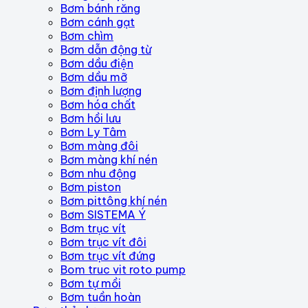
Bơm bánh răng
Bơm cánh gạt
Bơm chìm
Bơm dẫn động từ
Bơm dầu điện
Bơm dầu mỡ
Bơm định lượng
Bơm hóa chất
Bơm hồi lưu
Bơm Ly Tâm
Bơm màng đôi
Bơm màng khí nén
Bơm nhu động
Bơm piston
Bơm pittông khí nén
Bơm SISTEMA Ý
Bơm trục vít
Bơm trục vít đôi
Bơm trục vít đứng
Bom truc vit roto pump
Bơm tự mồi
Bơm tuần hoàn