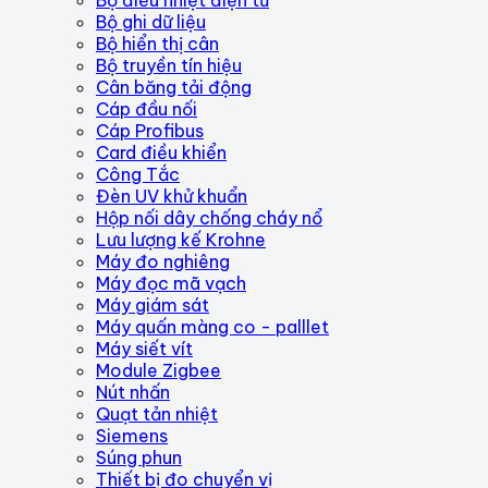
Bộ ghi dữ liệu
Bộ hiển thị cân
Bộ truyền tín hiệu
Cân băng tải động
Cáp đầu nối
Cáp Profibus
Card điều khiển
Công Tắc
Đèn UV khử khuẩn
Hộp nối dây chống cháy nổ
Lưu lượng kế Krohne
Máy đo nghiêng
Máy đọc mã vạch
Máy giám sát
Máy quấn màng co - palllet
Máy siết vít
Module Zigbee
Nút nhấn
Quạt tản nhiệt
Siemens
Súng phun
Thiết bị đo chuyển vị