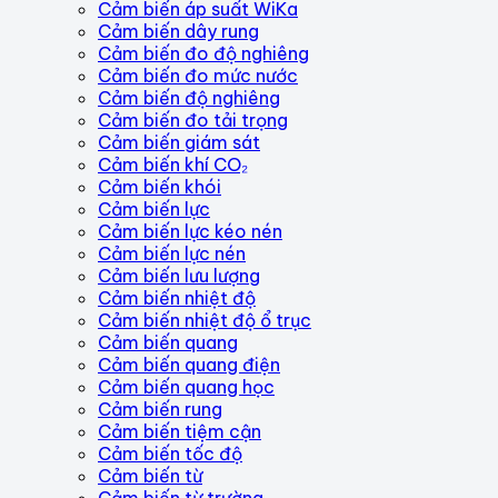
Cảm biến áp suất WiKa
Cảm biến dây rung
Cảm biến đo độ nghiêng
Cảm biến đo mức nước
Cảm biến độ nghiêng
Cảm biến đo tải trọng
Cảm biến giám sát
Cảm biến khí CO₂
Cảm biến khói
Cảm biến lực
Cảm biến lực kéo nén
Cảm biến lực nén
Cảm biến lưu lượng
Cảm biến nhiệt độ
Cảm biến nhiệt độ ổ trục
Cảm biến quang
Cảm biến quang điện
Cảm biến quang học
Cảm biến rung
Cảm biến tiệm cận
Cảm biến tốc độ
Cảm biến từ
Cảm biến từ trường