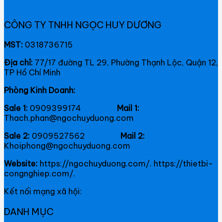
CÔNG TY TNHH NGỌC HUY DƯƠNG
MST:
0318736715
Địa chỉ:
77/17 đường TL 29, Phường Thạnh Lộc, Quận 12,
TP Hồ Chí Minh
Phòng Kinh Doanh:
Sale 1:
0909399174
Mail 1:
Thach.phan@ngochuyduong.com
Sale 2:
0909527562
Mail 2:
Khoiphong@ngochuyduong.com
Website:
https://ngochuyduong.com/. https://thietbi-
congnghiep.com/.
Kết nối mạng xã hội:
DANH MỤC