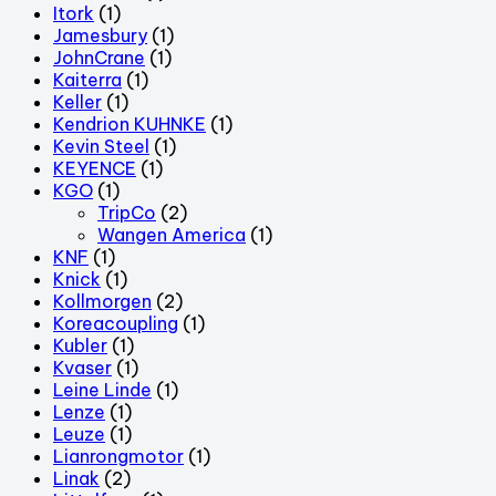
Itork
(1)
Jamesbury
(1)
JohnCrane
(1)
Kaiterra
(1)
Keller
(1)
Kendrion KUHNKE
(1)
Kevin Steel
(1)
KEYENCE
(1)
KGO
(1)
TripCo
(2)
Wangen America
(1)
KNF
(1)
Knick
(1)
Kollmorgen
(2)
Koreacoupling
(1)
Kubler
(1)
Kvaser
(1)
Leine Linde
(1)
Lenze
(1)
Leuze
(1)
Lianrongmotor
(1)
Linak
(2)