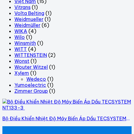
Việt Nam
(15)
Vitrans
(1)
Volta Belting
(1)
Weidmueller
(1)
Weidmüller
(6)
WIKA
(4)
Wilo
(1)
Winsmith
(1)
WITT
(4)
WITTENSTEIN
(2)
Wonst
(1)
Wouter Witzel
(1)
Xylem
(1)
Wedeco
(1)
Yumoelectric
(1)
Zimmer Group
(1)
Bộ Điều Khiển Nhiệt Độ Máy Biến Áp Dầu TECSYSTEM
NT133-3