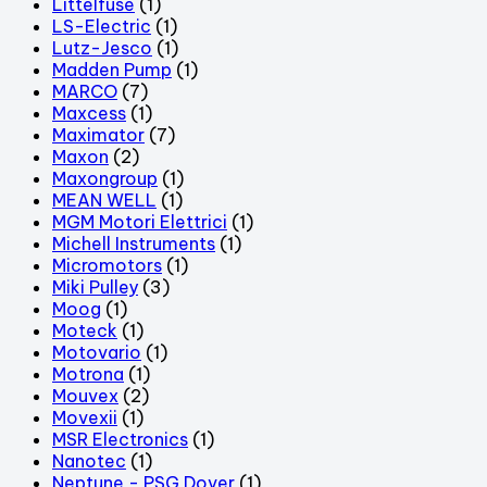
Littelfuse
(1)
LS-Electric
(1)
Lutz-Jesco
(1)
Madden Pump
(1)
MARCO
(7)
Maxcess
(1)
Maximator
(7)
Maxon
(2)
Maxongroup
(1)
MEAN WELL
(1)
MGM Motori Elettrici
(1)
Michell Instruments
(1)
Micromotors
(1)
Miki Pulley
(3)
Moog
(1)
Moteck
(1)
Motovario
(1)
Motrona
(1)
Mouvex
(2)
Movexii
(1)
MSR Electronics
(1)
Nanotec
(1)
Neptune - PSG Dover
(1)