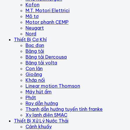
Kofon
M.T. Motori Elettrici
Mô tơ
Motor phanh CEMP
Neugart
Nord
Thiết Bị Cơ Khí
Bạc đạn
Băng tải
Băng tải Dercousa
Băng tải volta
Con lăn
Gioăng
Khớp nối
Linear motion Thomson
Máy hút ẩm
Phớt
Ray dẫn hướng
Thanh dẫn hướng tuyến tính franke
Xy lanh điện SMAC
Thiết Bị Xử Lý Nước Thải
Cánh khuấy