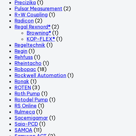
Precizika
(1)
Pulsar Measurement
(2)
R+W Coupling
(1)
Radicon
(2)
Regal Rexnord®
(2)
Browning®
(1)
KOP-FLEX®
(1)
Regeltechnik
(1)
Regin
(1)
Rehfuss
(1)
Rheintacho
(1)
Robopac
(18)
Rockwell Automation
(1)
Ronak
(1)
ROTEN
(3)
Roth Pump
(1)
Rotodel Pump
(1)
RS Online
(1)
Rulmeca
(1)
Sacemigamar
(1)
Saia-PCD
(1)
SAMOA
(11)
Samwon ACT
(2)