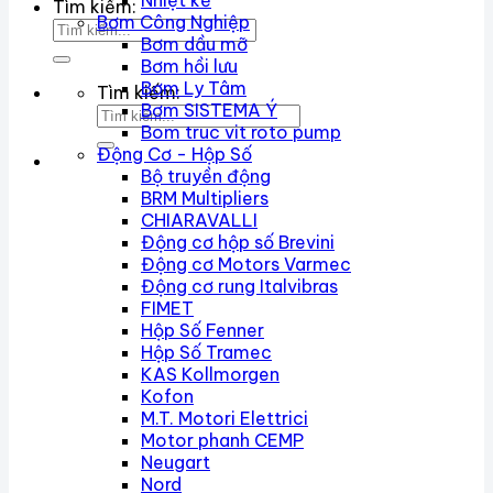
Nhiệt kế
Tìm kiếm:
Bơm Công Nghiệp
Bơm dầu mỡ
Bơm hồi lưu
Bơm Ly Tâm
Tìm kiếm:
Bơm SISTEMA Ý
Bom truc vit roto pump
Động Cơ - Hộp Số
Bộ truyền động
BRM Multipliers
CHIARAVALLI
Động cơ hộp số Brevini
Động cơ Motors Varmec
Động cơ rung Italvibras
FIMET
Hộp Số Fenner
Hộp Số Tramec
KAS Kollmorgen
Kofon
M.T. Motori Elettrici
Motor phanh CEMP
Neugart
Nord