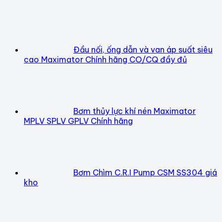
Đầu nối, ống dẫn và van áp suất siêu
cao Maximator Chính hãng CO/CQ đầy đủ
Bơm thủy lực khí nén Maximator
MPLV SPLV GPLV Chính hãng
Bơm Chìm C.R.I Pump CSM SS304 giá
kho