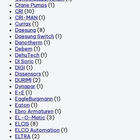
Crane Pumps
(1)
CRI
(10)
CRI-MAN
(1)
Currax
(1)
Daesung
(8)
Daesung Switch
(1)
Danotherm
(1)
Debem
(1)
DehuTech
(1)
DI Soric
(1)
DIGI
(1)
Dissensors
(1)
DURIMI
(2)
Dynapar
(1)
E+E
(1)
EagleBurgmann
(1)
Eaton
(1)
Ebro Armaturen
(1)
EL-O-Matic
(3)
ELCIS
(8)
ELCO Automation
(1)
ELTRA
(2)