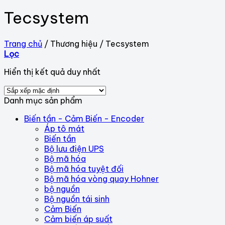
Tecsystem
Trang chủ
/
Thương hiệu
/
Tecsystem
Lọc
Hiển thị kết quả duy nhất
Danh mục sản phẩm
Biến tần - Cảm Biến - Encoder
Áp tô mát
Biến tần
Bộ lưu điện UPS
Bộ mã hóa
Bộ mã hóa tuyệt đối
Bộ mã hóa vòng quay Hohner
bộ nguồn
Bộ nguồn tái sinh
Cảm Biến
Cảm biến áp suất