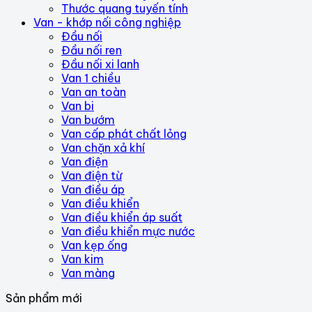
Thước quang tuyến tính
Van - khớp nối công nghiệp
Đầu nối
Đầu nối ren
Đầu nối xi lanh
Van 1 chiều
Van an toàn
Van bi
Van bướm
Van cấp phát chất lỏng
Van chặn xả khí
Van điện
Van điện từ
Van điều áp
Van điều khiển
Van điều khiển áp suất
Van điều khiển mực nước
Van kẹp ống
Van kim
Van màng
Sản phẩm mới