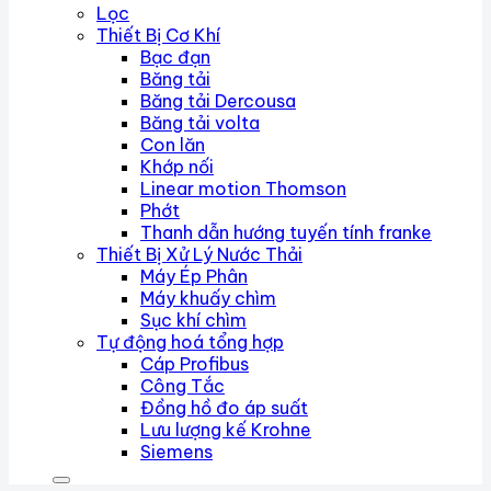
Lọc
Thiết Bị Cơ Khí
Bạc đạn
Băng tải
Băng tải Dercousa
Băng tải volta
Con lăn
Khớp nối
Linear motion Thomson
Phớt
Thanh dẫn hướng tuyến tính franke
Thiết Bị Xử Lý Nước Thải
Máy Ép Phân
Máy khuấy chìm
Sục khí chìm
Tự động hoá tổng hợp
Cáp Profibus
Công Tắc
Đồng hồ đo áp suất
Lưu lượng kế Krohne
Siemens