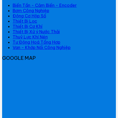
Biến Tần - Cảm Biến - Encoder
Bơm Công Nghiệp
Động Cơ Hộp Số
Thiết Bị Lọc
Thiết Bị Cơ Khí
Thiết Bị Xử ý Nước Thải
Thuỷ Lực Khí Nén
Tự Động Hoá Tổng Hợp
Van - Khớp Nối Công Nghiệp
GOOGLE MAP