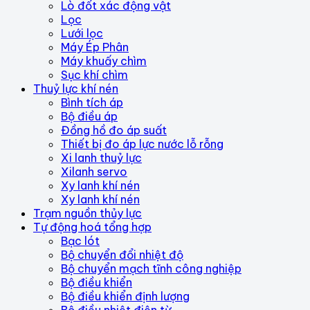
Lò đốt xác động vật
Lọc
Lưới lọc
Máy Ép Phân
Máy khuấy chìm
Sục khí chìm
Thuỷ lực khí nén
Bình tích áp
Bộ điều áp
Đồng hồ đo áp suất
Thiết bị đo áp lực nước lỗ rỗng
Xi lanh thuỷ lực
Xilanh servo
Xy lanh khí nén
Xy lanh khí nén
Trạm nguồn thủy lực
Tự động hoá tổng hợp
Bạc lót
Bộ chuyển đổi nhiệt độ
Bộ chuyển mạch tĩnh công nghiệp
Bộ điều khiển
Bộ điều khiển định lượng
Bộ điều nhiệt điện từ