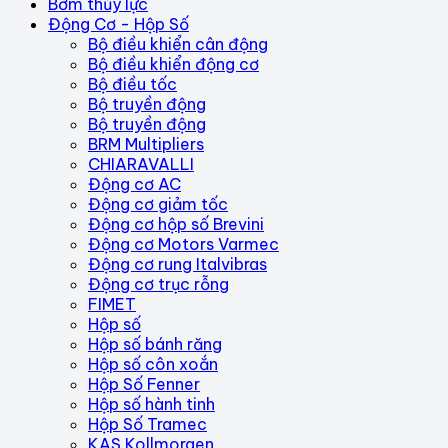
Bơm thủy lực
Động Cơ - Hộp Số
Bộ điều khiển cân động
Bộ điều khiển động cơ
Bộ điều tốc
Bộ truyền động
Bộ truyền động
BRM Multipliers
CHIARAVALLI
Động cơ AC
Động cơ giảm tốc
Động cơ hộp số Brevini
Động cơ Motors Varmec
Động cơ rung Italvibras
Động cơ trục rỗng
FIMET
Hộp số
Hộp số bánh răng
Hộp số côn xoắn
Hộp Số Fenner
Hộp số hành tinh
Hộp Số Tramec
KAS Kollmorgen