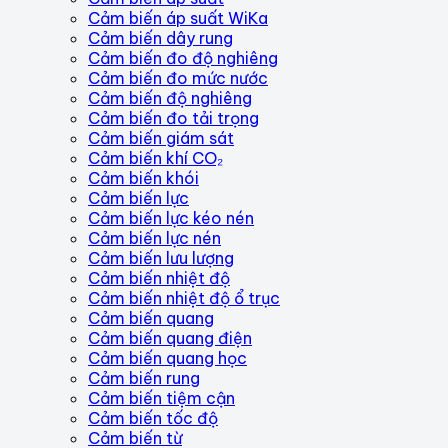
Cảm biến áp suất WiKa
Cảm biến dây rung
Cảm biến đo độ nghiêng
Cảm biến đo mức nước
Cảm biến độ nghiêng
Cảm biến đo tải trọng
Cảm biến giám sát
Cảm biến khí CO₂
Cảm biến khói
Cảm biến lực
Cảm biến lực kéo nén
Cảm biến lực nén
Cảm biến lưu lượng
Cảm biến nhiệt độ
Cảm biến nhiệt độ ổ trục
Cảm biến quang
Cảm biến quang điện
Cảm biến quang học
Cảm biến rung
Cảm biến tiệm cận
Cảm biến tốc độ
Cảm biến từ