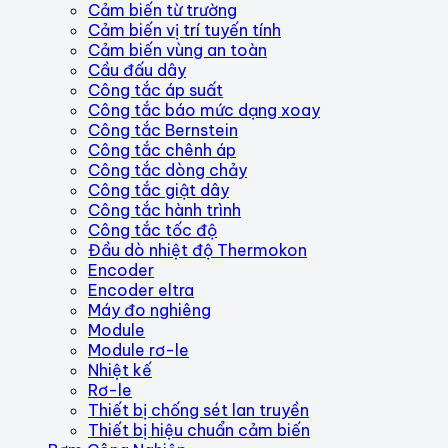
Cảm biến từ trường
Cảm biến vị trí tuyến tính
Cảm biến vùng an toàn
Cầu đấu dây
Công tắc áp suất
Công tắc báo mức dạng xoay
Công tắc Bernstein
Công tắc chênh áp
Công tắc dòng chảy
Công tắc giật dây
Công tắc hành trình
Công tắc tốc độ
Đầu dò nhiệt độ Thermokon
Encoder
Encoder eltra
Máy đo nghiêng
Module
Module rơ-le
Nhiệt kế
Rơ-le
Thiết bị chống sét lan truyền
Thiết bị hiệu chuẩn cảm biến