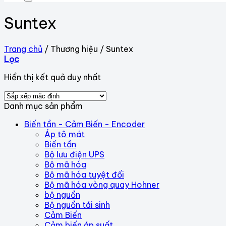
Suntex
Trang chủ
/
Thương hiệu
/
Suntex
Lọc
Hiển thị kết quả duy nhất
Danh mục sản phẩm
Biến tần - Cảm Biến - Encoder
Áp tô mát
Biến tần
Bộ lưu điện UPS
Bộ mã hóa
Bộ mã hóa tuyệt đối
Bộ mã hóa vòng quay Hohner
bộ nguồn
Bộ nguồn tái sinh
Cảm Biến
Cảm biến áp suất