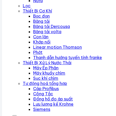
Nord
Lọc
Thiết Bị Cơ Khí
Bạc đạn
Băng tải
Băng tải Dercousa
Băng tải volta
Con lăn
Khớp nối
Linear motion Thomson
Phớt
Thanh dẫn hướng tuyến tính franke
Thiết Bị Xử Lý Nước Thải
Máy Ép Phân
Máy khuấy chìm
Sục khí chìm
Tự động hoá tổng hợp
Cáp Profibus
Công Tắc
Đồng hồ đo áp suất
Lưu lượng kế Krohne
Siemens