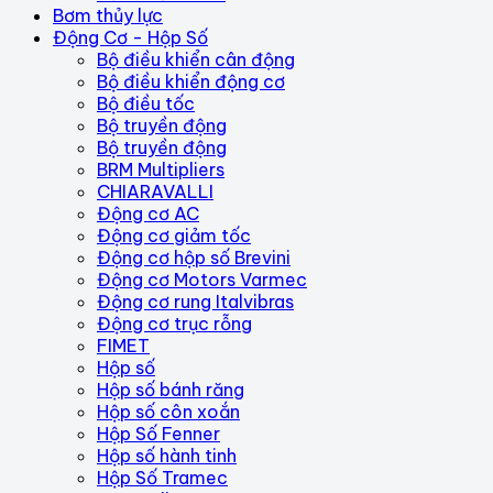
Bơm thủy lực
Động Cơ - Hộp Số
Bộ điều khiển cân động
Bộ điều khiển động cơ
Bộ điều tốc
Bộ truyền động
Bộ truyền động
BRM Multipliers
CHIARAVALLI
Động cơ AC
Động cơ giảm tốc
Động cơ hộp số Brevini
Động cơ Motors Varmec
Động cơ rung Italvibras
Động cơ trục rỗng
FIMET
Hộp số
Hộp số bánh răng
Hộp số côn xoắn
Hộp Số Fenner
Hộp số hành tinh
Hộp Số Tramec