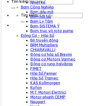
Tìm kiếm:
Nhiệt kế
Bơm Công Nghiệp
Bơm dầu mỡ
Tìm kiếm:
Bơm hồi lưu
Bơm Ly Tâm
Bơm SISTEMA Ý
Bom truc vit roto pump
Động Cơ - Hộp Số
Bộ truyền động
BRM Multipliers
CHIARAVALLI
Động cơ hộp số Brevini
Động cơ Motors Varmec
Động cơ rung Italvibras
FIMET
Hộp Số Fenner
Hộp Số Tramec
KAS Kollmorgen
Kofon
M.T. Motori Elettrici
Motor phanh CEMP
Neugart