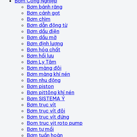
Bơm Công Nghiệp
Bơm bánh răng
Bơm cánh gạt
Bơm chìm
Bơm dẫn động từ
Bơm dầu điện
Bơm dầu mỡ
Bơm định lượng
Bơm hóa chất
Bơm hồi lưu
Bơm Ly Tâm
Bơm màng đôi
Bơm màng khí nén
Bơm nhu động
Bơm piston
Bơm pittông khí nén
Bơm SISTEMA Ý
Bơm trục vít
Bơm trục vít đôi
Bơm trục vít đứng
Bom truc vit roto pump
Bơm tự mồi
Bơm tuần hoàn