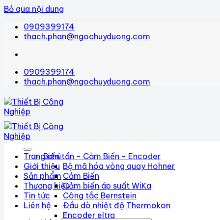
Bỏ qua nội dung
0909399174
thach.phan@ngochuyduong.com
0909399174
thach.phan@ngochuyduong.com
Trang chủ
Biến tần - Cảm Biến - Encoder
Giới thiệu
Bộ mã hóa vòng quay Hohner
Sản phẩm
Cảm Biến
Thương hiệu
Cảm biến áp suất WiKa
Tin tức
Công tắc Bernstein
Liên hệ
Đầu dò nhiệt độ Thermokon
Encoder eltra