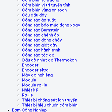
Cảm biến vị trí tuyến tính
Cảm biến vùng an toàn
Cầu đấu dây
Công tắc áp suất
Công tắc báo mức dạng xoay
Công tắc Bernstein
Công tắc chênh áp
Công tắc dòng chảy
Công tắc giật dây
Công tắc hành trình
Công tắc tốc độ
Đầu dò nhiệt độ Thermokon
Encoder
Encoder eltra
Máy đo nghiêng
Module
Module rơ-le
Nhiệt kế
Rơ-le
Thiết bị chống sét lan truyền
Thiết bị hiệu chuẩn cảm biến
Bơm Công Nghiệp