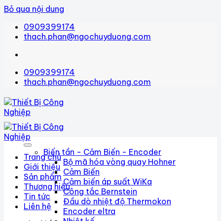
Bỏ qua nội dung
0909399174
thach.phan@ngochuyduong.com
0909399174
thach.phan@ngochuyduong.com
Biến tần - Cảm Biến - Encoder
Trang chủ
Bộ mã hóa vòng quay Hohner
Giới thiệu
Cảm Biến
Sản phẩm
Cảm biến áp suất WiKa
Thương hiệu
Công tắc Bernstein
Tin tức
Đầu dò nhiệt độ Thermokon
Liên hệ
Encoder eltra