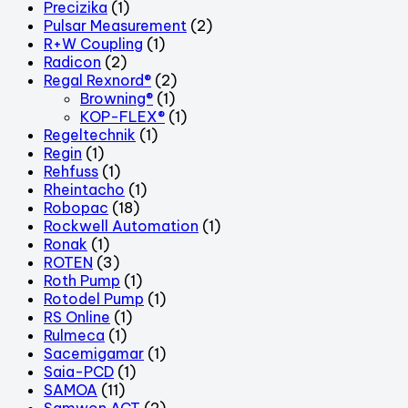
Precizika
(1)
Pulsar Measurement
(2)
R+W Coupling
(1)
Radicon
(2)
Regal Rexnord®
(2)
Browning®
(1)
KOP-FLEX®
(1)
Regeltechnik
(1)
Regin
(1)
Rehfuss
(1)
Rheintacho
(1)
Robopac
(18)
Rockwell Automation
(1)
Ronak
(1)
ROTEN
(3)
Roth Pump
(1)
Rotodel Pump
(1)
RS Online
(1)
Rulmeca
(1)
Sacemigamar
(1)
Saia-PCD
(1)
SAMOA
(11)
Samwon ACT
(2)