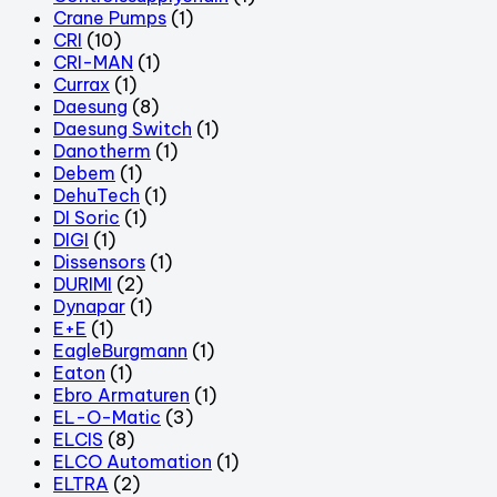
Crane Pumps
(1)
CRI
(10)
CRI-MAN
(1)
Currax
(1)
Daesung
(8)
Daesung Switch
(1)
Danotherm
(1)
Debem
(1)
DehuTech
(1)
DI Soric
(1)
DIGI
(1)
Dissensors
(1)
DURIMI
(2)
Dynapar
(1)
E+E
(1)
EagleBurgmann
(1)
Eaton
(1)
Ebro Armaturen
(1)
EL-O-Matic
(3)
ELCIS
(8)
ELCO Automation
(1)
ELTRA
(2)