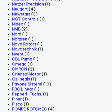
Netzer Precision
(1)
Neugart
(4)
Newstart
(3)
NGT Controls
(1)
Nidec
(1)
NMB
(2)
Nord
(1)
Norgren
(1)
Nova Rotors
(1)
Novotechnik
(1)
Nvent
(1)
OBL Pump
(1)
Omega
(1)
OMRON
(2)
Oriental Motor
(1)
Oz-seals
(1)
Pavone Sistemi
(10)
PBC Linear
(1)
Pepperl-Fuchs.
(1)
Piher
(1)
Pisco
(1)
POMPE ROTOMEC
(4)