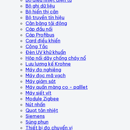
Bộ ghi dữ liệu
Bộ hiển thị cân
Bộ truyền tín hiệu
Cân băng tải động
Cáp đầu nối
Cáp Profibus
Card điều khiển
Công Tắc
Đèn UV khử khuẩn
Hộp nối dây chống cháy nổ
Lưu lượng kế Krohne
Máy đo nghiêng
Máy đọc mã vạch
Máy giám sát
Máy quấn màng co - palllet
Máy siết vít
Module Zigbee
Nút nhấn
Quạt tản nhiệt
Siemens
Súng phun
Thiết bị đo chuyển vị