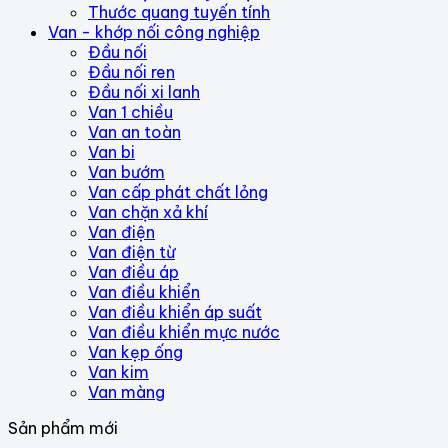
Thước quang tuyến tính
Van - khớp nối công nghiệp
Đầu nối
Đầu nối ren
Đầu nối xi lanh
Van 1 chiều
Van an toàn
Van bi
Van bướm
Van cấp phát chất lỏng
Van chặn xả khí
Van điện
Van điện từ
Van điều áp
Van điều khiển
Van điều khiển áp suất
Van điều khiển mực nước
Van kẹp ống
Van kim
Van màng
Sản phẩm mới