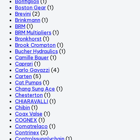
Bonfiglioli
(1)
Boston Gear
(1)
Brevini
(2)
Brinkmann
(1)
BRM
(1)
BRM Multipliers
(1)
Bronkhorst
(1)
Brook Crompton
(1)
Bucher Hydraulics
(1)
Camille Bauer
(1)
Caprari
(1)
Carlo Gavazzi
(4)
Carten
(5)
Cat Pumps
(1)
Chang Sung Ace
(1)
Chesterton
(1)
CHIARAVALLI
(1)
Chibin
(1)
Coax Valse
(1)
COGNEX
(1)
Comatrelaco
(1)
Contrinex
(2)
Controlssupplychain
(1)