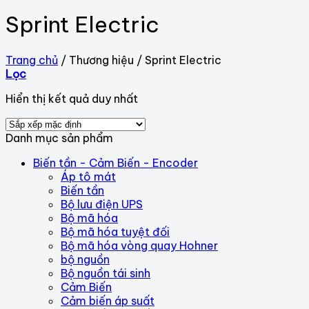
Sprint Electric
Trang chủ
/
Thương hiệu
/
Sprint Electric
Lọc
Hiển thị kết quả duy nhất
Danh mục sản phẩm
Biến tần - Cảm Biến - Encoder
Áp tô mát
Biến tần
Bộ lưu điện UPS
Bộ mã hóa
Bộ mã hóa tuyệt đối
Bộ mã hóa vòng quay Hohner
bộ nguồn
Bộ nguồn tái sinh
Cảm Biến
Cảm biến áp suất