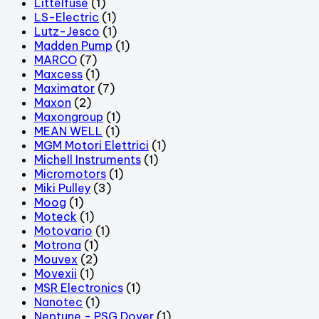
Littelfuse
(1)
LS-Electric
(1)
Lutz-Jesco
(1)
Madden Pump
(1)
MARCO
(7)
Maxcess
(1)
Maximator
(7)
Maxon
(2)
Maxongroup
(1)
MEAN WELL
(1)
MGM Motori Elettrici
(1)
Michell Instruments
(1)
Micromotors
(1)
Miki Pulley
(3)
Moog
(1)
Moteck
(1)
Motovario
(1)
Motrona
(1)
Mouvex
(2)
Movexii
(1)
MSR Electronics
(1)
Nanotec
(1)
Neptune - PSG Dover
(1)