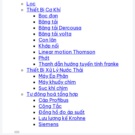
Lọc
Thiết Bị Cơ Khí
Bạc đạn
Băng tải
Băng tải Dercousa
Băng tải volta
Con lăn
Khớp nối
Linear motion Thomson
Phớt
Thanh dẫn hướng tuyến tính franke
Thiết Bị Xử Lý Nước Thải
Máy Ép Phân
Máy khuấy chìm
Sục khí chìm
Tự động hoá tổng hợp
Cáp Profibus
Công Tắc
Đồng hồ đo áp suất
Lưu lượng kế Krohne
Siemens