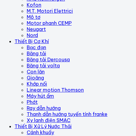
Kofon
M.T. Motori Elettrici
Mô tơ
Motor phanh CEMP
Neugart
Nord
Thiết Bị Cơ Khí
Bạc đạn
Băng tải
Băng tải Dercousa
Băng tải volta
Con lăn
Gioăng
Khớp nối
Linear motion Thomson
Máy hút ẩm
Phớt
Ray dẫn hướng
Thanh dẫn hướng tuyến tính franke
Xy lanh điện SMAC
Thiết Bị Xử Lý Nước Thải
Cánh khuấy