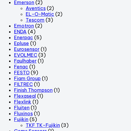
Emerson
(2)
Aventics
(2)
EL-O-Matic
(2)
Tescom
(3)
Emotron
(2)
ENDA
(4)
Enerpac
(5)
Epluse
(1)
Eurosensor
(1)
EVOLMEC
(3)
Faulhaber
(1)
Fenac
(1)
FESTO
(9)
Fiam Group
(1)
FILTREC
(1)
Finish Thompson
(1)
Flexaseal
(1)
Flexlink
(1)
Fluiten
(1)
Fluxinos
(1)
Fujikin
(5)
TKF TK-Fujikin
(3)
Gems Sensors
(1)