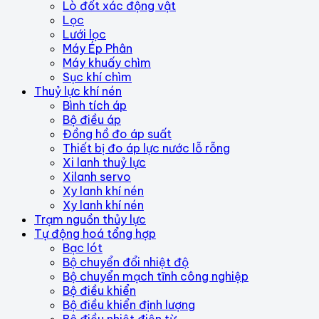
Lò đốt xác động vật
Lọc
Lưới lọc
Máy Ép Phân
Máy khuấy chìm
Sục khí chìm
Thuỷ lực khí nén
Bình tích áp
Bộ điều áp
Đồng hồ đo áp suất
Thiết bị đo áp lực nước lỗ rỗng
Xi lanh thuỷ lực
Xilanh servo
Xy lanh khí nén
Xy lanh khí nén
Trạm nguồn thủy lực
Tự động hoá tổng hợp
Bạc lót
Bộ chuyển đổi nhiệt độ
Bộ chuyển mạch tĩnh công nghiệp
Bộ điều khiển
Bộ điều khiển định lượng
Bộ điều nhiệt điện từ