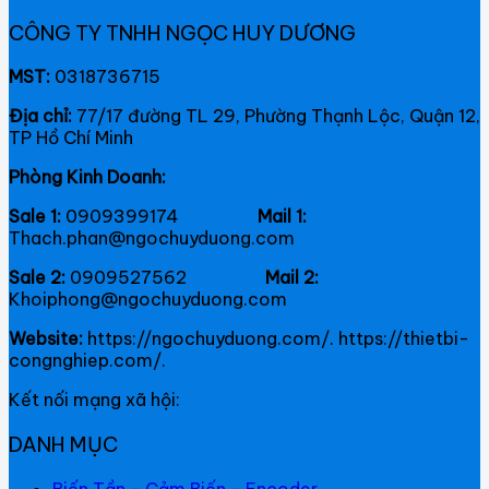
CÔNG TY TNHH NGỌC HUY DƯƠNG
MST:
0318736715
Địa chỉ:
77/17 đường TL 29, Phường Thạnh Lộc, Quận 12,
TP Hồ Chí Minh
Phòng Kinh Doanh:
Sale 1:
0909399174
Mail 1:
Thach.phan@ngochuyduong.com
Sale 2:
0909527562
Mail 2:
Khoiphong@ngochuyduong.com
Website:
https://ngochuyduong.com/. https://thietbi-
congnghiep.com/.
Kết nối mạng xã hội:
DANH MỤC
Biến Tần - Cảm Biến - Encoder