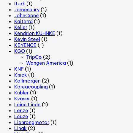
Itork
(1)
Jamesbury
(1)
JohnCrane
(1)
Kaiterra
(1)
Keller
(1)
Kendrion KUHNKE
(1)
Kevin Steel
(1)
KEYENCE
(1)
KGO
(1)
TripCo
(2)
Wangen America
(1)
KNF
(1)
Knick
(1)
Kollmorgen
(2)
Koreacoupling
(1)
Kubler
(1)
Kvaser
(1)
Leine Linde
(1)
Lenze
(1)
Leuze
(1)
Lianrongmotor
(1)
Linak
(2)