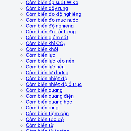
Cảm biến áp suất WiKa
Cảm biến dây rung
Cảm biến đo độ nghiêng
Cảm biến đo mức nước
Cảm biến độ nghiêng
Cảm biến đo tải trọng
Cảm biến giám sát
Cảm biến khí CO₂
Cảm biến khói
Cảm biến lực
Cảm biến lực kéo nén
Cảm biến lực nén
Cảm biến lưu lượng
Cảm biến nhiệt độ
Cảm biến nhiệt độ ổ trục
Cảm biến quang
Cảm biến quang điện
Cảm biến quang học
Cảm biến rung
Cảm biến tiệm cận
Cảm biến tốc độ
Cảm biến từ
Cảm biến từ trường