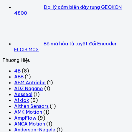
Đại lý cảm biến dây rung GEOKON
4800
Bộ mã hóa từ tuyệt đối Encoder
ELCIS M03
Thương Hiệu
4B
(8)
ABB
(1)
ABM Antriebe
(1)
ADZ Nagano
(1)
Aesseal
(1)
Afklok
(5)
Althen Sensors
(1)
AMK Motion
(1)
AmpFlow
(9)
ANCA Motion
(1)
Anderson-Negele
(1)