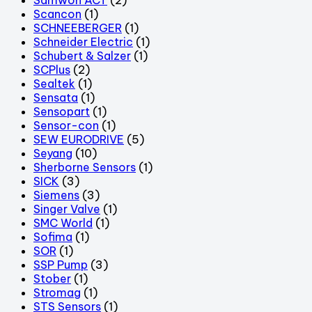
Scancon
(1)
SCHNEEBERGER
(1)
Schneider Electric
(1)
Schubert & Salzer
(1)
SCPlus
(2)
Sealtek
(1)
Sensata
(1)
Sensopart
(1)
Sensor-con
(1)
SEW EURODRIVE
(5)
Seyang
(10)
Sherborne Sensors
(1)
SICK
(3)
Siemens
(3)
Singer Valve
(1)
SMC World
(1)
Sofima
(1)
SOR
(1)
SSP Pump
(3)
Stober
(1)
Stromag
(1)
STS Sensors
(1)