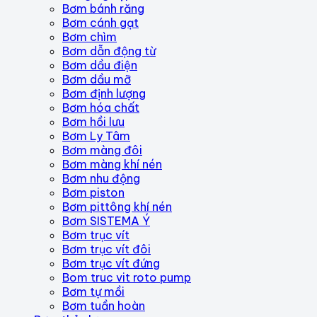
Bơm bánh răng
Bơm cánh gạt
Bơm chìm
Bơm dẫn động từ
Bơm dầu điện
Bơm dầu mỡ
Bơm định lượng
Bơm hóa chất
Bơm hồi lưu
Bơm Ly Tâm
Bơm màng đôi
Bơm màng khí nén
Bơm nhu động
Bơm piston
Bơm pittông khí nén
Bơm SISTEMA Ý
Bơm trục vít
Bơm trục vít đôi
Bơm trục vít đứng
Bom truc vit roto pump
Bơm tự mồi
Bơm tuần hoàn