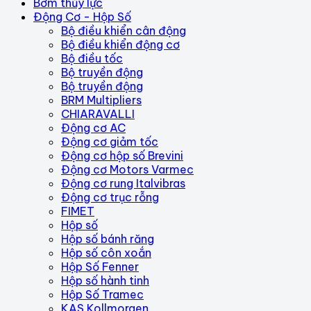
Bơm thủy lực
Động Cơ - Hộp Số
Bộ điều khiển cân động
Bộ điều khiển động cơ
Bộ điều tốc
Bộ truyền động
Bộ truyền động
BRM Multipliers
CHIARAVALLI
Động cơ AC
Động cơ giảm tốc
Động cơ hộp số Brevini
Động cơ Motors Varmec
Động cơ rung Italvibras
Động cơ trục rỗng
FIMET
Hộp số
Hộp số bánh răng
Hộp số côn xoắn
Hộp Số Fenner
Hộp số hành tinh
Hộp Số Tramec
KAS Kollmorgen