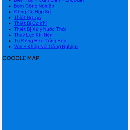
Bơm Công Nghiệp
Động Cơ Hộp Số
Thiết Bị Lọc
Thiết Bị Cơ Khí
Thiết Bị Xử ý Nước Thải
Thuỷ Lực Khí Nén
Tự Động Hoá Tổng Hợp
Van - Khớp Nối Công Nghiệp
GOOGLE MAP