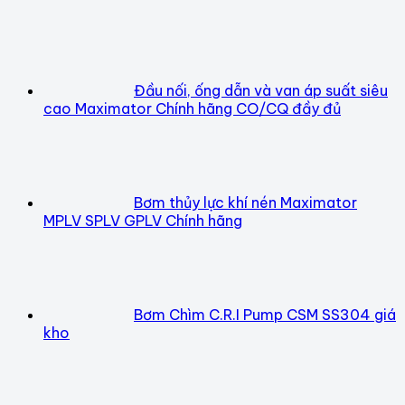
Đầu nối, ống dẫn và van áp suất siêu
cao Maximator Chính hãng CO/CQ đầy đủ
Bơm thủy lực khí nén Maximator
MPLV SPLV GPLV Chính hãng
Bơm Chìm C.R.I Pump CSM SS304 giá
kho