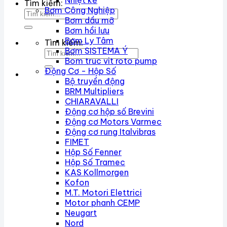
Nhiệt kế
Tìm kiếm:
Bơm Công Nghiệp
Bơm dầu mỡ
Bơm hồi lưu
Bơm Ly Tâm
Tìm kiếm:
Bơm SISTEMA Ý
Bom truc vit roto pump
Động Cơ - Hộp Số
Bộ truyền động
BRM Multipliers
CHIARAVALLI
Động cơ hộp số Brevini
Động cơ Motors Varmec
Động cơ rung Italvibras
FIMET
Hộp Số Fenner
Hộp Số Tramec
KAS Kollmorgen
Kofon
M.T. Motori Elettrici
Motor phanh CEMP
Neugart
Nord