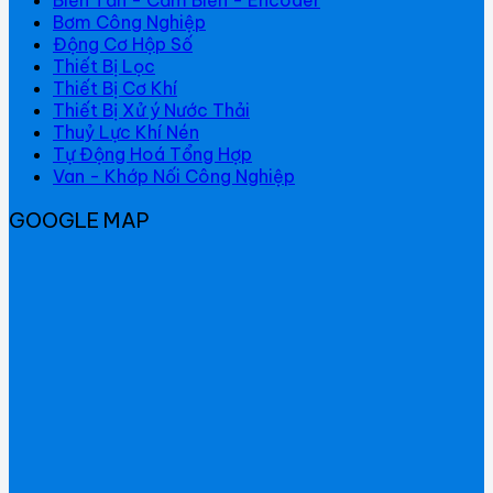
Bơm Công Nghiệp
Động Cơ Hộp Số
Thiết Bị Lọc
Thiết Bị Cơ Khí
Thiết Bị Xử ý Nước Thải
Thuỷ Lực Khí Nén
Tự Động Hoá Tổng Hợp
Van - Khớp Nối Công Nghiệp
GOOGLE MAP