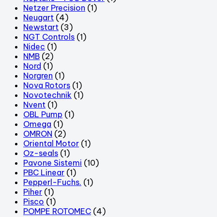
Netzer Precision
(1)
Neugart
(4)
Newstart
(3)
NGT Controls
(1)
Nidec
(1)
NMB
(2)
Nord
(1)
Norgren
(1)
Nova Rotors
(1)
Novotechnik
(1)
Nvent
(1)
OBL Pump
(1)
Omega
(1)
OMRON
(2)
Oriental Motor
(1)
Oz-seals
(1)
Pavone Sistemi
(10)
PBC Linear
(1)
Pepperl-Fuchs.
(1)
Piher
(1)
Pisco
(1)
POMPE ROTOMEC
(4)