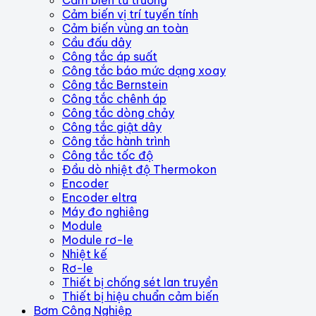
Cảm biến vị trí tuyến tính
Cảm biến vùng an toàn
Cầu đấu dây
Công tắc áp suất
Công tắc báo mức dạng xoay
Công tắc Bernstein
Công tắc chênh áp
Công tắc dòng chảy
Công tắc giật dây
Công tắc hành trình
Công tắc tốc độ
Đầu dò nhiệt độ Thermokon
Encoder
Encoder eltra
Máy đo nghiêng
Module
Module rơ-le
Nhiệt kế
Rơ-le
Thiết bị chống sét lan truyền
Thiết bị hiệu chuẩn cảm biến
Bơm Công Nghiệp