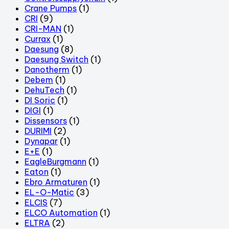
Crane Pumps
(1)
CRI
(9)
CRI-MAN
(1)
Currax
(1)
Daesung
(8)
Daesung Switch
(1)
Danotherm
(1)
Debem
(1)
DehuTech
(1)
DI Soric
(1)
DIGI
(1)
Dissensors
(1)
DURIMI
(2)
Dynapar
(1)
E+E
(1)
EagleBurgmann
(1)
Eaton
(1)
Ebro Armaturen
(1)
EL-O-Matic
(3)
ELCIS
(7)
ELCO Automation
(1)
ELTRA
(2)