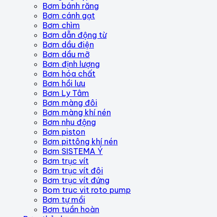
Bơm bánh răng
Bơm cánh gạt
Bơm chìm
Bơm dẫn động từ
Bơm dầu điện
Bơm dầu mỡ
Bơm định lượng
Bơm hóa chất
Bơm hồi lưu
Bơm Ly Tâm
Bơm màng đôi
Bơm màng khí nén
Bơm nhu động
Bơm piston
Bơm pittông khí nén
Bơm SISTEMA Ý
Bơm trục vít
Bơm trục vít đôi
Bơm trục vít đứng
Bom truc vit roto pump
Bơm tự mồi
Bơm tuần hoàn