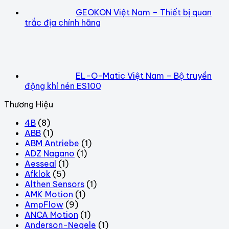
GEOKON Việt Nam – Thiết bị quan
trắc địa chính hãng
EL-O-Matic Việt Nam – Bộ truyền
động khí nén ES100
Thương Hiệu
4B
(8)
ABB
(1)
ABM Antriebe
(1)
ADZ Nagano
(1)
Aesseal
(1)
Afklok
(5)
Althen Sensors
(1)
AMK Motion
(1)
AmpFlow
(9)
ANCA Motion
(1)
Anderson-Negele
(1)