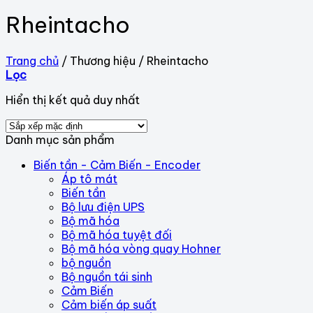
Rheintacho
Trang chủ
/
Thương hiệu
/
Rheintacho
Lọc
Hiển thị kết quả duy nhất
Danh mục sản phẩm
Biến tần - Cảm Biến - Encoder
Áp tô mát
Biến tần
Bộ lưu điện UPS
Bộ mã hóa
Bộ mã hóa tuyệt đối
Bộ mã hóa vòng quay Hohner
bộ nguồn
Bộ nguồn tái sinh
Cảm Biến
Cảm biến áp suất