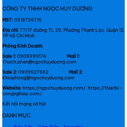
CÔNG TY TNHH NGỌC HUY DƯƠNG
MST:
0318736715
Địa chỉ:
77/17 đường TL 29, Phường Thạnh Lộc, Quận 12,
TP Hồ Chí Minh
Phòng Kinh Doanh:
Sale 1:
0909399174
Mail 1:
Thach.phan@ngochuyduong.com
Sale 2:
0909527562
Mail 2:
Khoiphong@ngochuyduong.com
Website:
https://ngochuyduong.com/. https://thietbi-
congnghiep.com/.
Kết nối mạng xã hội:
DANH MỤC
Biến Tần - Cảm Biến - Encoder