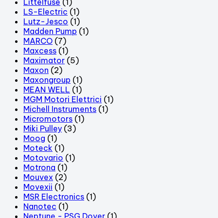
Littelfuse
(1)
LS-Electric
(1)
Lutz-Jesco
(1)
Madden Pump
(1)
MARCO
(7)
Maxcess
(1)
Maximator
(5)
Maxon
(2)
Maxongroup
(1)
MEAN WELL
(1)
MGM Motori Elettrici
(1)
Michell Instruments
(1)
Micromotors
(1)
Miki Pulley
(3)
Moog
(1)
Moteck
(1)
Motovario
(1)
Motrona
(1)
Mouvex
(2)
Movexii
(1)
MSR Electronics
(1)
Nanotec
(1)
Neptune - PSG Dover
(1)