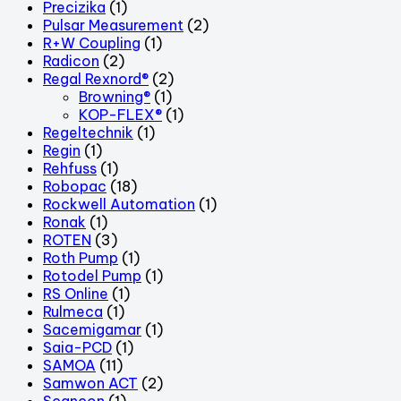
Precizika
(1)
Pulsar Measurement
(2)
R+W Coupling
(1)
Radicon
(2)
Regal Rexnord®
(2)
Browning®
(1)
KOP-FLEX®
(1)
Regeltechnik
(1)
Regin
(1)
Rehfuss
(1)
Robopac
(18)
Rockwell Automation
(1)
Ronak
(1)
ROTEN
(3)
Roth Pump
(1)
Rotodel Pump
(1)
RS Online
(1)
Rulmeca
(1)
Sacemigamar
(1)
Saia-PCD
(1)
SAMOA
(11)
Samwon ACT
(2)
Scancon
(1)