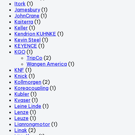
Itork
(1)
Jamesbury
(1)
JohnCrane
(1)
Kaiterra
(1)
Keller
(1)
Kendrion KUHNKE
(1)
Kevin Steel
(1)
KEYENCE
(1)
KGO
(1)
TripCo
(2)
Wangen America
(1)
KNF
(1)
Knick
(1)
Kollmorgen
(2)
Koreacoupling
(1)
Kubler
(1)
Kvaser
(1)
Leine Linde
(1)
Lenze
(1)
Leuze
(1)
Lianrongmotor
(1)
Linak
(2)