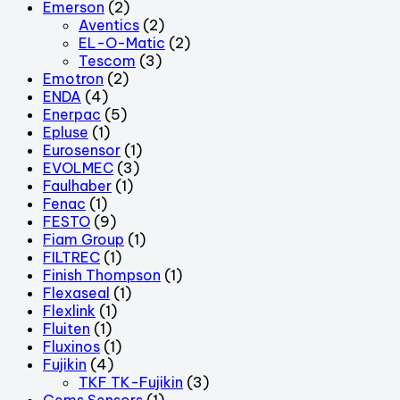
Emerson
(2)
Aventics
(2)
EL-O-Matic
(2)
Tescom
(3)
Emotron
(2)
ENDA
(4)
Enerpac
(5)
Epluse
(1)
Eurosensor
(1)
EVOLMEC
(3)
Faulhaber
(1)
Fenac
(1)
FESTO
(9)
Fiam Group
(1)
FILTREC
(1)
Finish Thompson
(1)
Flexaseal
(1)
Flexlink
(1)
Fluiten
(1)
Fluxinos
(1)
Fujikin
(4)
TKF TK-Fujikin
(3)
Gems Sensors
(1)