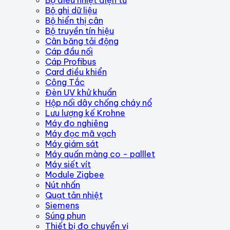
Bộ ghi dữ liệu
Bộ hiển thị cân
Bộ truyền tín hiệu
Cân băng tải động
Cáp đầu nối
Cáp Profibus
Card điều khiển
Công Tắc
Đèn UV khử khuẩn
Hộp nối dây chống cháy nổ
Lưu lượng kế Krohne
Máy đo nghiêng
Máy đọc mã vạch
Máy giám sát
Máy quấn màng co - palllet
Máy siết vít
Module Zigbee
Nút nhấn
Quạt tản nhiệt
Siemens
Súng phun
Thiết bị đo chuyển vị