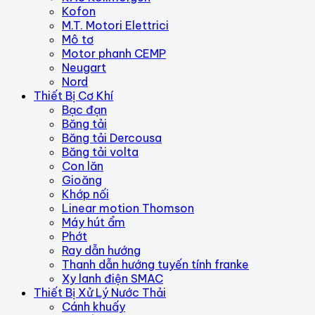
Kofon
M.T. Motori Elettrici
Mô tơ
Motor phanh CEMP
Neugart
Nord
Thiết Bị Cơ Khí
Bạc đạn
Băng tải
Băng tải Dercousa
Băng tải volta
Con lăn
Gioăng
Khớp nối
Linear motion Thomson
Máy hút ẩm
Phớt
Ray dẫn hướng
Thanh dẫn hướng tuyến tính franke
Xy lanh điện SMAC
Thiết Bị Xử Lý Nước Thải
Cánh khuấy