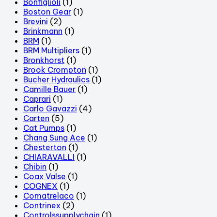
Bonfiglioli
(1)
Boston Gear
(1)
Brevini
(2)
Brinkmann
(1)
BRM
(1)
BRM Multipliers
(1)
Bronkhorst
(1)
Brook Crompton
(1)
Bucher Hydraulics
(1)
Camille Bauer
(1)
Caprari
(1)
Carlo Gavazzi
(4)
Carten
(5)
Cat Pumps
(1)
Chang Sung Ace
(1)
Chesterton
(1)
CHIARAVALLI
(1)
Chibin
(1)
Coax Valse
(1)
COGNEX
(1)
Comatrelaco
(1)
Contrinex
(2)
Controlssupplychain
(1)