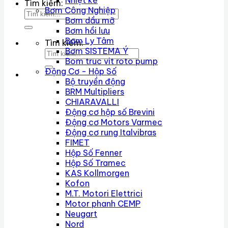
Nhiệt kế
Tìm kiếm:
Bơm Công Nghiệp
Bơm dầu mỡ
Bơm hồi lưu
Bơm Ly Tâm
Tìm kiếm:
Bơm SISTEMA Ý
Bom truc vit roto pump
Động Cơ - Hộp Số
Bộ truyền động
BRM Multipliers
CHIARAVALLI
Động cơ hộp số Brevini
Động cơ Motors Varmec
Động cơ rung Italvibras
FIMET
Hộp Số Fenner
Hộp Số Tramec
KAS Kollmorgen
Kofon
M.T. Motori Elettrici
Motor phanh CEMP
Neugart
Nord