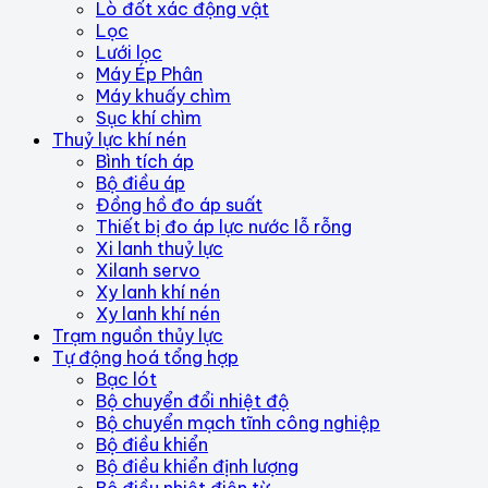
Lò đốt xác động vật
Lọc
Lưới lọc
Máy Ép Phân
Máy khuấy chìm
Sục khí chìm
Thuỷ lực khí nén
Bình tích áp
Bộ điều áp
Đồng hồ đo áp suất
Thiết bị đo áp lực nước lỗ rỗng
Xi lanh thuỷ lực
Xilanh servo
Xy lanh khí nén
Xy lanh khí nén
Trạm nguồn thủy lực
Tự động hoá tổng hợp
Bạc lót
Bộ chuyển đổi nhiệt độ
Bộ chuyển mạch tĩnh công nghiệp
Bộ điều khiển
Bộ điều khiển định lượng
Bộ điều nhiệt điện từ