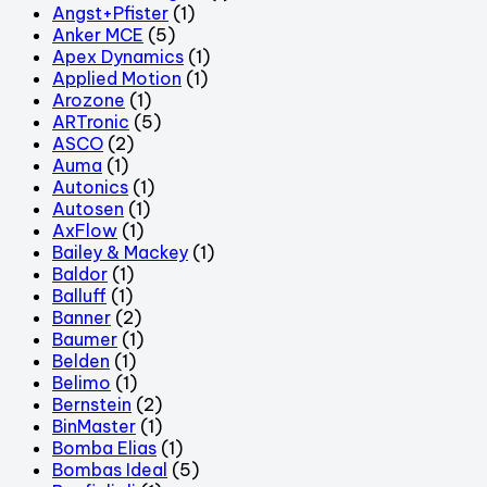
Angst+Pfister
(1)
Anker MCE
(5)
Apex Dynamics
(1)
Applied Motion
(1)
Arozone
(1)
ARTronic
(5)
ASCO
(2)
Auma
(1)
Autonics
(1)
Autosen
(1)
AxFlow
(1)
Bailey & Mackey
(1)
Baldor
(1)
Balluff
(1)
Banner
(2)
Baumer
(1)
Belden
(1)
Belimo
(1)
Bernstein
(2)
BinMaster
(1)
Bomba Elias
(1)
Bombas Ideal
(5)