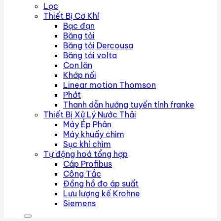
Lọc
Thiết Bị Cơ Khí
Bạc đạn
Băng tải
Băng tải Dercousa
Băng tải volta
Con lăn
Khớp nối
Linear motion Thomson
Phớt
Thanh dẫn hướng tuyến tính franke
Thiết Bị Xử Lý Nước Thải
Máy Ép Phân
Máy khuấy chìm
Sục khí chìm
Tự động hoá tổng hợp
Cáp Profibus
Công Tắc
Đồng hồ đo áp suất
Lưu lượng kế Krohne
Siemens