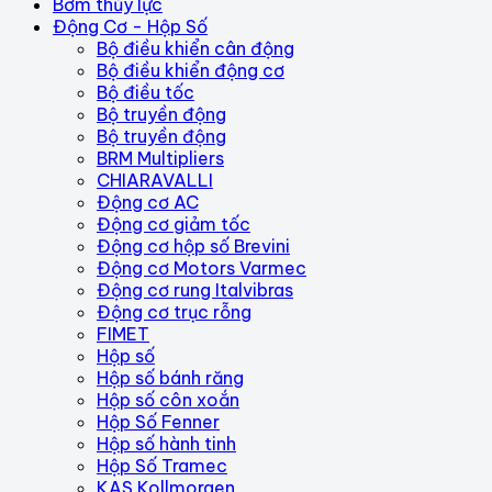
Bơm thủy lực
Động Cơ - Hộp Số
Bộ điều khiển cân động
Bộ điều khiển động cơ
Bộ điều tốc
Bộ truyền động
Bộ truyền động
BRM Multipliers
CHIARAVALLI
Động cơ AC
Động cơ giảm tốc
Động cơ hộp số Brevini
Động cơ Motors Varmec
Động cơ rung Italvibras
Động cơ trục rỗng
FIMET
Hộp số
Hộp số bánh răng
Hộp số côn xoắn
Hộp Số Fenner
Hộp số hành tinh
Hộp Số Tramec
KAS Kollmorgen