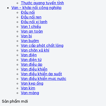
Thước quang tuyến tính
Van - khớp nối công nghiệp
Đầu nối
Đầu nối ren
Đầu nối xi lanh
Van 1 chiều
Van an toàn
Van bi
Van bướm
Van cấp phát chất lỏng
Van chặn xả khí
Van điện
Van điện từ
Van điều áp
Van điều khiển
Van điều khiển áp suất
Van điều khiển mực nước
Van kẹp ống
Van kim
Van màng
Sản phẩm mới