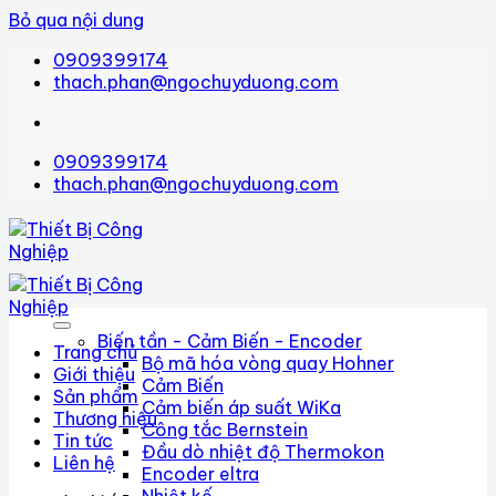
Bỏ qua nội dung
0909399174
thach.phan@ngochuyduong.com
0909399174
thach.phan@ngochuyduong.com
Biến tần - Cảm Biến - Encoder
Trang chủ
Bộ mã hóa vòng quay Hohner
Giới thiệu
Cảm Biến
Sản phẩm
Cảm biến áp suất WiKa
Thương hiệu
Công tắc Bernstein
Tin tức
Đầu dò nhiệt độ Thermokon
Liên hệ
Encoder eltra