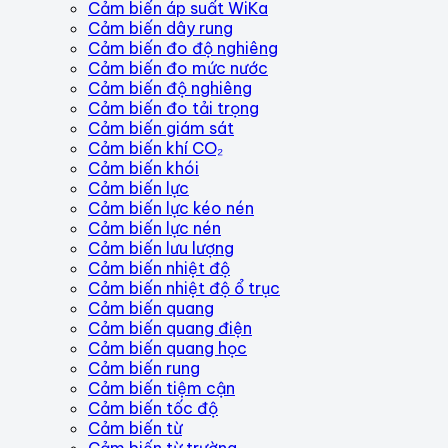
Cảm biến áp suất WiKa
Cảm biến dây rung
Cảm biến đo độ nghiêng
Cảm biến đo mức nước
Cảm biến độ nghiêng
Cảm biến đo tải trọng
Cảm biến giám sát
Cảm biến khí CO₂
Cảm biến khói
Cảm biến lực
Cảm biến lực kéo nén
Cảm biến lực nén
Cảm biến lưu lượng
Cảm biến nhiệt độ
Cảm biến nhiệt độ ổ trục
Cảm biến quang
Cảm biến quang điện
Cảm biến quang học
Cảm biến rung
Cảm biến tiệm cận
Cảm biến tốc độ
Cảm biến từ
Cảm biến từ trường