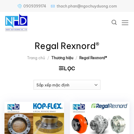
Bỏ
0909399174
thach.phan@ngochuyduong.com
qua
nội
dung
Regal Rexnord®
Trang chủ
/
Thương hiệu
/
Regal Rexnord®
LỌC