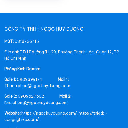
CÔNG TY TNHH NGỌC HUY DƯƠNG
MST:
0318736715
Địa chỉ:
77/17 đường TL 29, Phường Thạnh Lộc, Quận 12, TP
Hồ Chí Minh
Phòng Kinh Doanh:
Sale 1:
0909399174
Mail 1:
Thach.phan@ngochuyduong.com
Sale 2:
0909527562
Mail 2:
Khoiphong@ngochuyduong.com
Website:
https://ngochuyduong.com/. https://thietbi-
congnghiep.com/.