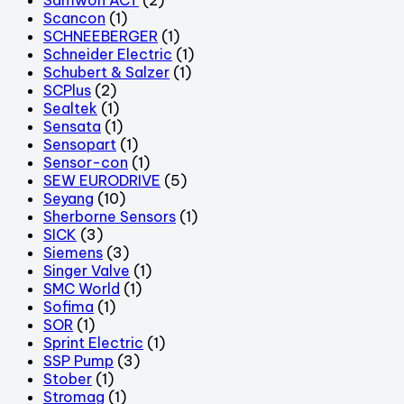
Scancon
(1)
SCHNEEBERGER
(1)
Schneider Electric
(1)
Schubert & Salzer
(1)
SCPlus
(2)
Sealtek
(1)
Sensata
(1)
Sensopart
(1)
Sensor-con
(1)
SEW EURODRIVE
(5)
Seyang
(10)
Sherborne Sensors
(1)
SICK
(3)
Siemens
(3)
Singer Valve
(1)
SMC World
(1)
Sofima
(1)
SOR
(1)
Sprint Electric
(1)
SSP Pump
(3)
Stober
(1)
Stromag
(1)