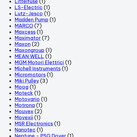
Littelfuse
(1)
LS-Electric
(1)
Lutz-Jesco
(1)
Madden Pump
(1)
MARCO
(7)
Maxcess
(1)
Maximator
(7)
Maxon
(2)
Maxongroup
(1)
MEAN WELL
(1)
MGM Motori Elettrici
(1)
Michell Instruments
(1)
Micromotors
(1)
Miki Pulley
(3)
Moog
(1)
Moteck
(1)
Motovario
(1)
Motrona
(1)
Mouvex
(2)
Movexii
(1)
MSR Electronics
(1)
Nanotec
(1)
Neptune - PSG Dover
(1)