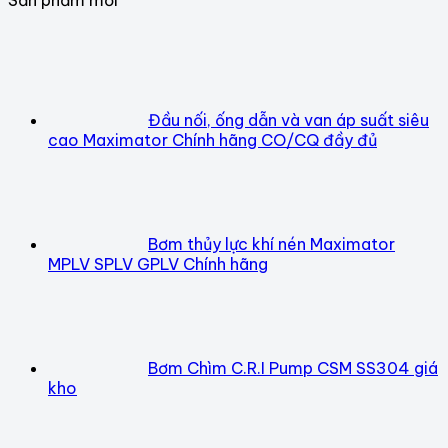
Đầu nối, ống dẫn và van áp suất siêu
cao Maximator Chính hãng CO/CQ đầy đủ
Bơm thủy lực khí nén Maximator
MPLV SPLV GPLV Chính hãng
Bơm Chìm C.R.I Pump CSM SS304 giá
kho