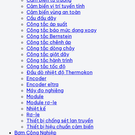
Cảm biến vị trí tuyến tính
Cảm biến vùng an toàn
Cầu đấu dây
Công tắc áp suất
Công tắc báo mức dạng xoay
Công tắc Bernstein
Công tắc chênh áp
Công tắc dòng chảy
Công tắc giật dây
Công tắc hành trình
Công tắc tốc độ
Đầu dò nhiệt độ Thermokon
Encoder
Encoder eltra
Máy đo nghiêng
Module
Module rơ-le
Nhiệt kế
Rơ-le
Thiết bị chống sét lan truyền
Thiết bị hiệu chuẩn cảm biến
Bơm Công Nghiệp