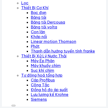
Lọc
Thiết Bị Cơ Khí
Bạc đạn
Băng tải
Băng tải Dercousa
Băng tải volta
Con lăn
Khớp nối
Linear motion Thomson
Phớt
Thanh dẫn hướng tuyến tính franke
Thiết Bị Xử Lý Nước Thải
Máy Ép Phân
Máy khuấy chìm
Sục khí chìm
Tự động hoá tổng hợp
Cáp Profibus
Công Tắc
Đồng hồ đo áp suất
Lưu lượng kế Krohne
Siemens