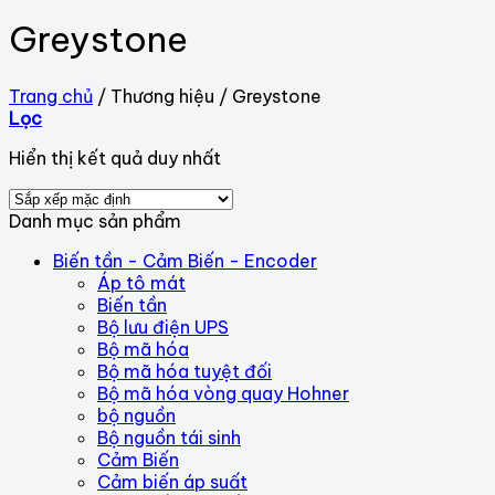
Greystone
Trang chủ
/
Thương hiệu
/
Greystone
Lọc
Hiển thị kết quả duy nhất
Danh mục sản phẩm
Biến tần - Cảm Biến - Encoder
Áp tô mát
Biến tần
Bộ lưu điện UPS
Bộ mã hóa
Bộ mã hóa tuyệt đối
Bộ mã hóa vòng quay Hohner
bộ nguồn
Bộ nguồn tái sinh
Cảm Biến
Cảm biến áp suất