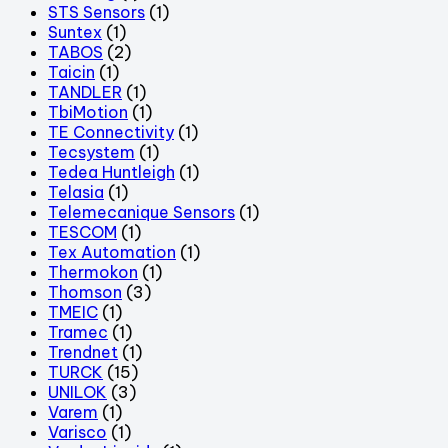
STS Sensors
(1)
Suntex
(1)
TABOS
(2)
Taicin
(1)
TANDLER
(1)
TbiMotion
(1)
TE Connectivity
(1)
Tecsystem
(1)
Tedea Huntleigh
(1)
Telasia
(1)
Telemecanique Sensors
(1)
TESCOM
(1)
Tex Automation
(1)
Thermokon
(1)
Thomson
(3)
TMEIC
(1)
Tramec
(1)
Trendnet
(1)
TURCK
(15)
UNILOK
(3)
Varem
(1)
Varisco
(1)