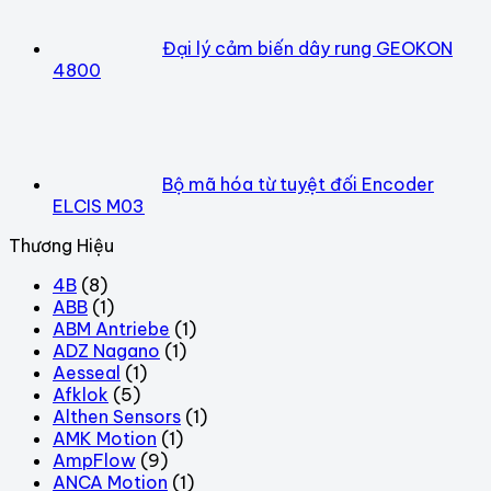
Đại lý cảm biến dây rung GEOKON
4800
Bộ mã hóa từ tuyệt đối Encoder
ELCIS M03
Thương Hiệu
4B
(8)
ABB
(1)
ABM Antriebe
(1)
ADZ Nagano
(1)
Aesseal
(1)
Afklok
(5)
Althen Sensors
(1)
AMK Motion
(1)
AmpFlow
(9)
ANCA Motion
(1)