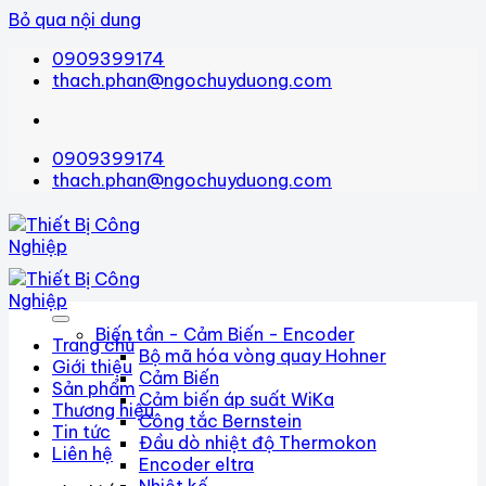
Bỏ qua nội dung
0909399174
thach.phan@ngochuyduong.com
0909399174
thach.phan@ngochuyduong.com
Biến tần - Cảm Biến - Encoder
Trang chủ
Bộ mã hóa vòng quay Hohner
Giới thiệu
Cảm Biến
Sản phẩm
Cảm biến áp suất WiKa
Thương hiệu
Công tắc Bernstein
Tin tức
Đầu dò nhiệt độ Thermokon
Liên hệ
Encoder eltra