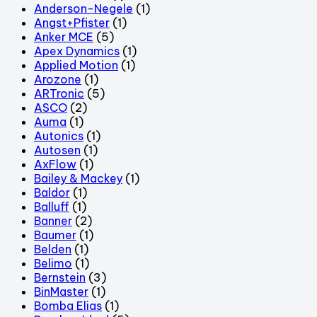
Anderson-Negele
(1)
Angst+Pfister
(1)
Anker MCE
(5)
Apex Dynamics
(1)
Applied Motion
(1)
Arozone
(1)
ARTronic
(5)
ASCO
(2)
Auma
(1)
Autonics
(1)
Autosen
(1)
AxFlow
(1)
Bailey & Mackey
(1)
Baldor
(1)
Balluff
(1)
Banner
(2)
Baumer
(1)
Belden
(1)
Belimo
(1)
Bernstein
(3)
BinMaster
(1)
Bomba Elias
(1)