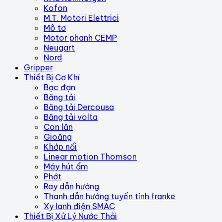
Kofon
M.T. Motori Elettrici
Mô tơ
Motor phanh CEMP
Neugart
Nord
Gripper
Thiết Bị Cơ Khí
Bạc đạn
Băng tải
Băng tải Dercousa
Băng tải volta
Con lăn
Gioăng
Khớp nối
Linear motion Thomson
Máy hút ẩm
Phớt
Ray dẫn hướng
Thanh dẫn hướng tuyến tính franke
Xy lanh điện SMAC
Thiết Bị Xử Lý Nước Thải