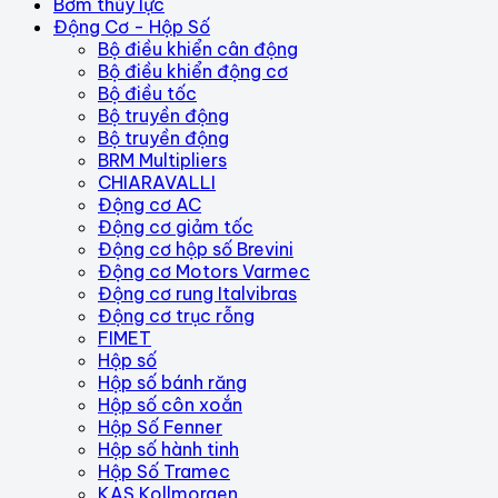
Bơm thủy lực
Động Cơ - Hộp Số
Bộ điều khiển cân động
Bộ điều khiển động cơ
Bộ điều tốc
Bộ truyền động
Bộ truyền động
BRM Multipliers
CHIARAVALLI
Động cơ AC
Động cơ giảm tốc
Động cơ hộp số Brevini
Động cơ Motors Varmec
Động cơ rung Italvibras
Động cơ trục rỗng
FIMET
Hộp số
Hộp số bánh răng
Hộp số côn xoắn
Hộp Số Fenner
Hộp số hành tinh
Hộp Số Tramec
KAS Kollmorgen