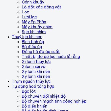
Cánh khuấy
Lò đốt xác động vật
Lọc
Lưới lọc
Máy Ép Phân
Máy khuấy chìm
Sục khí chìm
Thuỷ lực khí nén
Bình tích áp
Bộ điều áp
Đồng hồ đo áp suất
Thiết bị đo áp lực nước lỗ rỗng
Xi lanh thuỷ lực
Xilanh servo
Xy lanh khí nén
Xy lanh khí nén
Trạm nguồn thủy lực
Tự động hoá tổng hợp
Bạc lót
Bộ chuyển đổi nhiệt độ
Bộ chuyển mạch tĩnh công nghiệp
Bộ điều khiển
Bộ điều khiển định lượng