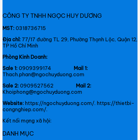
CÔNG TY TNHH NGỌC HUY DƯƠNG
MST:
0318736715
Địa chỉ:
77/17 đường TL 29, Phường Thạnh Lộc, Quận 12,
TP Hồ Chí Minh
Phòng Kinh Doanh:
Sale 1:
0909399174
Mail 1:
Thach.phan@ngochuyduong.com
Sale 2:
0909527562
Mail 2:
Khoiphong@ngochuyduong.com
Website:
https://ngochuyduong.com/. https://thietbi-
congnghiep.com/.
Kết nối mạng xã hội:
DANH MỤC