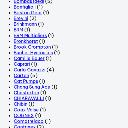
Bombas Ideal
(5)
Bonfiglioli
(1)
Boston Gear
(1)
Brevini
(2)
Brinkmann
(1)
BRM
(1)
BRM Multipliers
(1)
Bronkhorst
(1)
Brook Crompton
(1)
Bucher Hydraulics
(1)
Camille Bauer
(1)
Caprari
(1)
Carlo Gavazzi
(4)
Carten
(5)
Cat Pumps
(1)
Chang Sung Ace
(1)
Chesterton
(1)
CHIARAVALLI
(1)
Chibin
(1)
Coax Valse
(1)
COGNEX
(1)
Comatrelaco
(1)
Contrinex
(2)