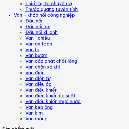
Thiết bị đo chuyển vị
Thước quang tuyến tính
Van - khớp nối công nghiệp
Đầu nối
Đầu nối ren
Đầu nối xi lanh
Van 1 chiều
Van an toàn
Van bi
Van bướm
Van cấp phát chất lỏng
Van chặn xả khí
Van điện
Van điện từ
Van điều áp
Van điều khiển
Van điều khiển áp suất
Van điều khiển mực nước
Van kẹp ống
Van kim
Van màng
Sản phẩm mới