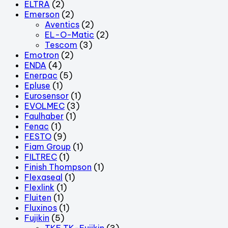
ELTRA
(2)
Emerson
(2)
Aventics
(2)
EL-O-Matic
(2)
Tescom
(3)
Emotron
(2)
ENDA
(4)
Enerpac
(5)
Epluse
(1)
Eurosensor
(1)
EVOLMEC
(3)
Faulhaber
(1)
Fenac
(1)
FESTO
(9)
Fiam Group
(1)
FILTREC
(1)
Finish Thompson
(1)
Flexaseal
(1)
Flexlink
(1)
Fluiten
(1)
Fluxinos
(1)
Fujikin
(5)
TKF TK-Fujikin
(3)