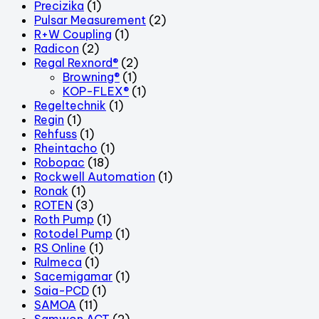
Precizika
(1)
Pulsar Measurement
(2)
R+W Coupling
(1)
Radicon
(2)
Regal Rexnord®
(2)
Browning®
(1)
KOP-FLEX®
(1)
Regeltechnik
(1)
Regin
(1)
Rehfuss
(1)
Rheintacho
(1)
Robopac
(18)
Rockwell Automation
(1)
Ronak
(1)
ROTEN
(3)
Roth Pump
(1)
Rotodel Pump
(1)
RS Online
(1)
Rulmeca
(1)
Sacemigamar
(1)
Saia-PCD
(1)
SAMOA
(11)
Samwon ACT
(2)