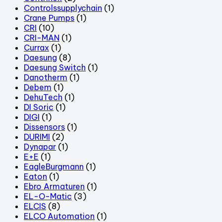
Controlssupplychain
(1)
Crane Pumps
(1)
CRI
(10)
CRI-MAN
(1)
Currax
(1)
Daesung
(8)
Daesung Switch
(1)
Danotherm
(1)
Debem
(1)
DehuTech
(1)
DI Soric
(1)
DIGI
(1)
Dissensors
(1)
DURIMI
(2)
Dynapar
(1)
E+E
(1)
EagleBurgmann
(1)
Eaton
(1)
Ebro Armaturen
(1)
EL-O-Matic
(3)
ELCIS
(8)
ELCO Automation
(1)