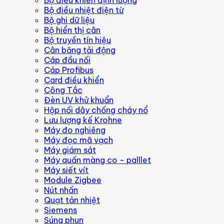
Bộ điều nhiệt điện từ
Bộ ghi dữ liệu
Bộ hiển thị cân
Bộ truyền tín hiệu
Cân băng tải động
Cáp đầu nối
Cáp Profibus
Card điều khiển
Công Tắc
Đèn UV khử khuẩn
Hộp nối dây chống cháy nổ
Lưu lượng kế Krohne
Máy đo nghiêng
Máy đọc mã vạch
Máy giám sát
Máy quấn màng co - palllet
Máy siết vít
Module Zigbee
Nút nhấn
Quạt tản nhiệt
Siemens
Súng phun