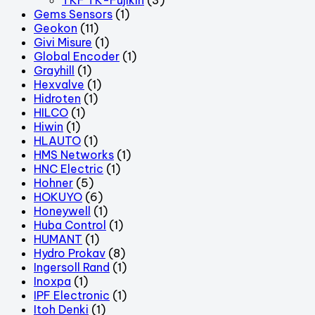
Gems Sensors
(1)
Geokon
(11)
Givi Misure
(1)
Global Encoder
(1)
Grayhill
(1)
Hexvalve
(1)
Hidroten
(1)
HILCO
(1)
Hiwin
(1)
HLAUTO
(1)
HMS Networks
(1)
HNC Electric
(1)
Hohner
(5)
HOKUYO
(6)
Honeywell
(1)
Huba Control
(1)
HUMANT
(1)
Hydro Prokav
(8)
Ingersoll Rand
(1)
Inoxpa
(1)
IPF Electronic
(1)
Itoh Denki
(1)