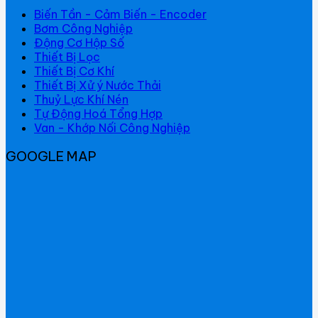
Biến Tần - Cảm Biến - Encoder
Bơm Công Nghiệp
Động Cơ Hộp Số
Thiết Bị Lọc
Thiết Bị Cơ Khí
Thiết Bị Xử ý Nước Thải
Thuỷ Lực Khí Nén
Tự Động Hoá Tổng Hợp
Van - Khớp Nối Công Nghiệp
GOOGLE MAP