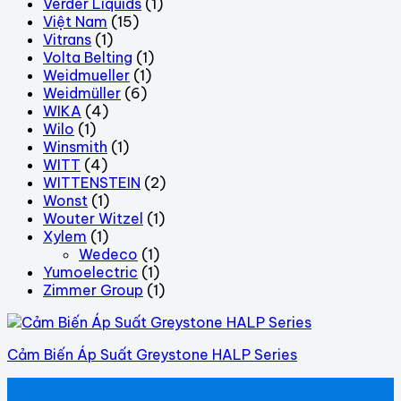
Verder Liquids
(1)
Việt Nam
(15)
Vitrans
(1)
Volta Belting
(1)
Weidmueller
(1)
Weidmüller
(6)
WIKA
(4)
Wilo
(1)
Winsmith
(1)
WITT
(4)
WITTENSTEIN
(2)
Wonst
(1)
Wouter Witzel
(1)
Xylem
(1)
Wedeco
(1)
Yumoelectric
(1)
Zimmer Group
(1)
Cảm Biến Áp Suất Greystone HALP Series