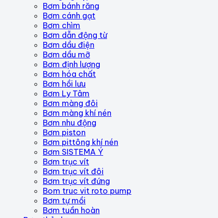
Bơm bánh răng
Bơm cánh gạt
Bơm chìm
Bơm dẫn động từ
Bơm dầu điện
Bơm dầu mỡ
Bơm định lượng
Bơm hóa chất
Bơm hồi lưu
Bơm Ly Tâm
Bơm màng đôi
Bơm màng khí nén
Bơm nhu động
Bơm piston
Bơm pittông khí nén
Bơm SISTEMA Ý
Bơm trục vít
Bơm trục vít đôi
Bơm trục vít đứng
Bom truc vit roto pump
Bơm tự mồi
Bơm tuần hoàn