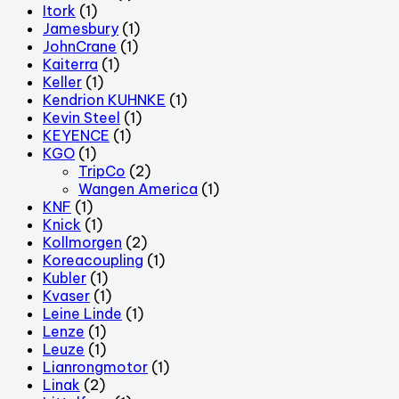
Itork
(1)
Jamesbury
(1)
JohnCrane
(1)
Kaiterra
(1)
Keller
(1)
Kendrion KUHNKE
(1)
Kevin Steel
(1)
KEYENCE
(1)
KGO
(1)
TripCo
(2)
Wangen America
(1)
KNF
(1)
Knick
(1)
Kollmorgen
(2)
Koreacoupling
(1)
Kubler
(1)
Kvaser
(1)
Leine Linde
(1)
Lenze
(1)
Leuze
(1)
Lianrongmotor
(1)
Linak
(2)