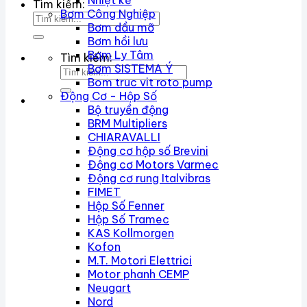
Nhiệt kế
Tìm kiếm:
Bơm Công Nghiệp
Bơm dầu mỡ
Bơm hồi lưu
Bơm Ly Tâm
Tìm kiếm:
Bơm SISTEMA Ý
Bom truc vit roto pump
Động Cơ - Hộp Số
Bộ truyền động
BRM Multipliers
CHIARAVALLI
Động cơ hộp số Brevini
Động cơ Motors Varmec
Động cơ rung Italvibras
FIMET
Hộp Số Fenner
Hộp Số Tramec
KAS Kollmorgen
Kofon
M.T. Motori Elettrici
Motor phanh CEMP
Neugart
Nord