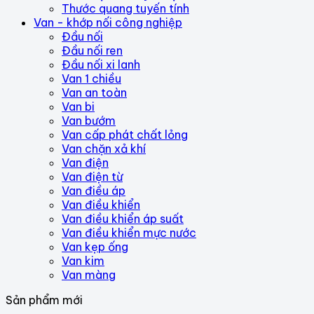
Thước quang tuyến tính
Van - khớp nối công nghiệp
Đầu nối
Đầu nối ren
Đầu nối xi lanh
Van 1 chiều
Van an toàn
Van bi
Van bướm
Van cấp phát chất lỏng
Van chặn xả khí
Van điện
Van điện từ
Van điều áp
Van điều khiển
Van điều khiển áp suất
Van điều khiển mực nước
Van kẹp ống
Van kim
Van màng
Sản phẩm mới