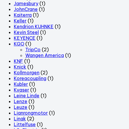
Jamesbury
(1)
JohnCrane
(1)
Kaiterra
(1)
Keller
(1)
Kendrion KUHNKE
(1)
Kevin Steel
(1)
KEYENCE
(1)
KGO
(1)
TripCo
(2)
Wangen America
(1)
KNF
(1)
Knick
(1)
Kollmorgen
(2)
Koreacoupling
(1)
Kubler
(1)
Kvaser
(1)
Leine Linde
(1)
Lenze
(1)
Leuze
(1)
Lianrongmotor
(1)
Linak
(2)
Littelfuse
(1)