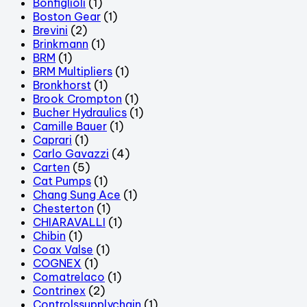
Bonfiglioli
(1)
Boston Gear
(1)
Brevini
(2)
Brinkmann
(1)
BRM
(1)
BRM Multipliers
(1)
Bronkhorst
(1)
Brook Crompton
(1)
Bucher Hydraulics
(1)
Camille Bauer
(1)
Caprari
(1)
Carlo Gavazzi
(4)
Carten
(5)
Cat Pumps
(1)
Chang Sung Ace
(1)
Chesterton
(1)
CHIARAVALLI
(1)
Chibin
(1)
Coax Valse
(1)
COGNEX
(1)
Comatrelaco
(1)
Contrinex
(2)
Controlssupplychain
(1)