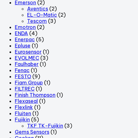
Emerson
(2)
Aventics
(2)
EL-O-Matic
(2)
Tescom
(3)
Emotron
(2)
ENDA
(4)
Enerpac
(5)
Epluse
(1)
Eurosensor
(1)
EVOLMEC
(3)
Faulhaber
(1)
Fenac
(1)
FESTO
(9)
Fiam Group
(1)
FILTREC
(1)
Finish Thompson
(1)
Flexaseal
(1)
Flexlink
(1)
Fluiten
(1)
Fujikin
(5)
TKF TK-Fujikin
(3)
Gems Sensors
(1)
Geokon
(11)