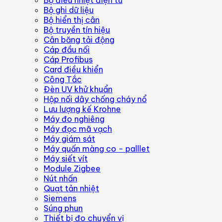
Bộ ghi dữ liệu
Bộ hiển thị cân
Bộ truyền tín hiệu
Cân băng tải động
Cáp đầu nối
Cáp Profibus
Card điều khiển
Công Tắc
Đèn UV khử khuẩn
Hộp nối dây chống cháy nổ
Lưu lượng kế Krohne
Máy đo nghiêng
Máy đọc mã vạch
Máy giám sát
Máy quấn màng co - palllet
Máy siết vít
Module Zigbee
Nút nhấn
Quạt tản nhiệt
Siemens
Súng phun
Thiết bị đo chuyển vị