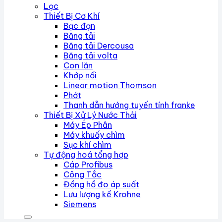
Lọc
Thiết Bị Cơ Khí
Bạc đạn
Băng tải
Băng tải Dercousa
Băng tải volta
Con lăn
Khớp nối
Linear motion Thomson
Phớt
Thanh dẫn hướng tuyến tính franke
Thiết Bị Xử Lý Nước Thải
Máy Ép Phân
Máy khuấy chìm
Sục khí chìm
Tự động hoá tổng hợp
Cáp Profibus
Công Tắc
Đồng hồ đo áp suất
Lưu lượng kế Krohne
Siemens