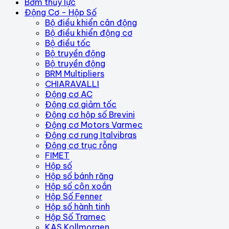
Bơm thủy lực
Động Cơ - Hộp Số
Bộ điều khiển cân động
Bộ điều khiển động cơ
Bộ điều tốc
Bộ truyền động
Bộ truyền động
BRM Multipliers
CHIARAVALLI
Động cơ AC
Động cơ giảm tốc
Động cơ hộp số Brevini
Động cơ Motors Varmec
Động cơ rung Italvibras
Động cơ trục rỗng
FIMET
Hộp số
Hộp số bánh răng
Hộp số côn xoắn
Hộp Số Fenner
Hộp số hành tinh
Hộp Số Tramec
KAS Kollmorgen