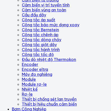
Cảm biến vị trí tuyến tính
Cảm biến vùng an toàn
Cầu đấu dây
Công tắc áp suất
Công tắc báo mức dạng xoay
Công tắc Bernstein
Công tắc chênh áp
Công tắc dòng chảy
Công tắc giật dây
Công tắc hành trình
Công tắc tốc độ
Đầu dò nhiệt độ Thermokon
Encoder
Encoder eltra
Máy đo nghiêng
Module
Module rơ-le
Nhiệt kế
Rơ-le
Thiết bị chống sét lan truyền
Thiết bị hiệu chuẩn cảm biến
Bơm Công Nghiệp