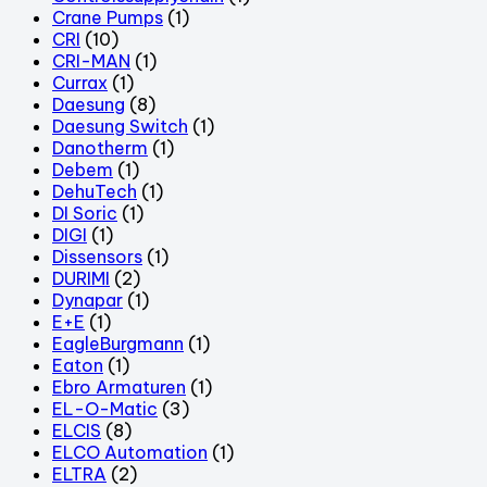
Crane Pumps
(1)
CRI
(10)
CRI-MAN
(1)
Currax
(1)
Daesung
(8)
Daesung Switch
(1)
Danotherm
(1)
Debem
(1)
DehuTech
(1)
DI Soric
(1)
DIGI
(1)
Dissensors
(1)
DURIMI
(2)
Dynapar
(1)
E+E
(1)
EagleBurgmann
(1)
Eaton
(1)
Ebro Armaturen
(1)
EL-O-Matic
(3)
ELCIS
(8)
ELCO Automation
(1)
ELTRA
(2)