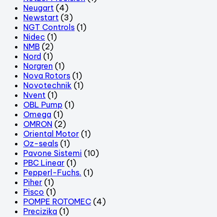
Neugart
(4)
Newstart
(3)
NGT Controls
(1)
Nidec
(1)
NMB
(2)
Nord
(1)
Norgren
(1)
Nova Rotors
(1)
Novotechnik
(1)
Nvent
(1)
OBL Pump
(1)
Omega
(1)
OMRON
(2)
Oriental Motor
(1)
Oz-seals
(1)
Pavone Sistemi
(10)
PBC Linear
(1)
Pepperl-Fuchs.
(1)
Piher
(1)
Pisco
(1)
POMPE ROTOMEC
(4)
Precizika
(1)