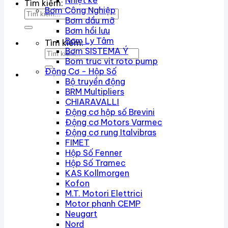
Nhiệt kế
Tìm kiếm:
Bơm Công Nghiệp
Bơm dầu mỡ
Bơm hồi lưu
Bơm Ly Tâm
Tìm kiếm:
Bơm SISTEMA Ý
Bom truc vit roto pump
Động Cơ - Hộp Số
Bộ truyền động
BRM Multipliers
CHIARAVALLI
Động cơ hộp số Brevini
Động cơ Motors Varmec
Động cơ rung Italvibras
FIMET
Hộp Số Fenner
Hộp Số Tramec
KAS Kollmorgen
Kofon
M.T. Motori Elettrici
Motor phanh CEMP
Neugart
Nord