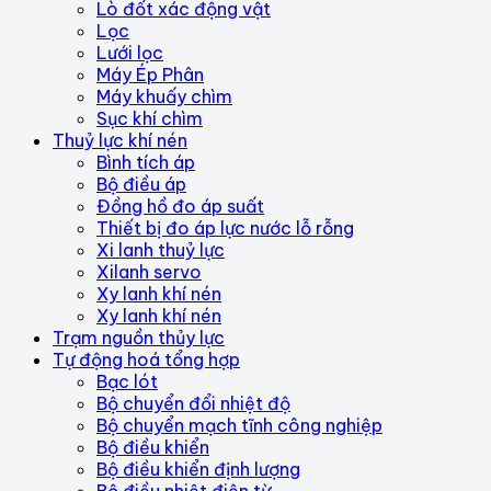
Lò đốt xác động vật
Lọc
Lưới lọc
Máy Ép Phân
Máy khuấy chìm
Sục khí chìm
Thuỷ lực khí nén
Bình tích áp
Bộ điều áp
Đồng hồ đo áp suất
Thiết bị đo áp lực nước lỗ rỗng
Xi lanh thuỷ lực
Xilanh servo
Xy lanh khí nén
Xy lanh khí nén
Trạm nguồn thủy lực
Tự động hoá tổng hợp
Bạc lót
Bộ chuyển đổi nhiệt độ
Bộ chuyển mạch tĩnh công nghiệp
Bộ điều khiển
Bộ điều khiển định lượng
Bộ điều nhiệt điện từ