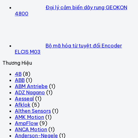
Đại lý cảm biến dây rung GEOKON
4800
Bộ mã hóa từ tuyệt đối Encoder
ELCIS M03
Thương Hiệu
4B
(8)
ABB
(1)
ABM Antriebe
(1)
ADZ Nagano
(1)
Aesseal
(1)
Afklok
(5)
Althen Sensors
(1)
AMK Motion
(1)
AmpFlow
(9)
ANCA Motion
(1)
Anderson-Negele
(1)