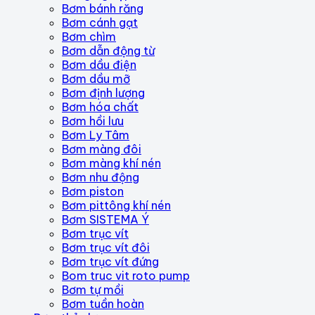
Bơm bánh răng
Bơm cánh gạt
Bơm chìm
Bơm dẫn động từ
Bơm dầu điện
Bơm dầu mỡ
Bơm định lượng
Bơm hóa chất
Bơm hồi lưu
Bơm Ly Tâm
Bơm màng đôi
Bơm màng khí nén
Bơm nhu động
Bơm piston
Bơm pittông khí nén
Bơm SISTEMA Ý
Bơm trục vít
Bơm trục vít đôi
Bơm trục vít đứng
Bom truc vit roto pump
Bơm tự mồi
Bơm tuần hoàn