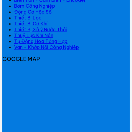
Bơm Công Nghiệp
Động Cơ Hộp Số
Thiết Bị Lọc
Thiết Bị Cơ Khí
Thiết Bị Xử ý Nước Thải
Thuỷ Lực Khí Nén
Tự Động Hoá Tổng Hợp
Van - Khớp Nối Công Nghiệp
GOOGLE MAP