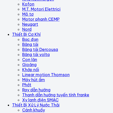
Kofon
M.T. Motori Elettrici
Mô tơ
Motor phanh CEMP
Neugart
Nord
Thiết Bị Cơ Khí
Bạc đạn
Băng tải
Băng tải Dercousa
Băng tải volta
Con lăn
Gioăng
Khớp nối
Linear motion Thomson
Máy hút ẩm
Phớt
Ray dẫn hướng
Thanh dẫn hướng tuyến tính franke
Xy lanh điện SMAC
Thiết Bị Xử Lý Nước Thải
Cánh khuấy