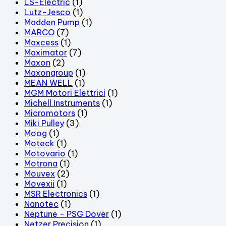
LS-Electric
(1)
Lutz-Jesco
(1)
Madden Pump
(1)
MARCO
(7)
Maxcess
(1)
Maximator
(7)
Maxon
(2)
Maxongroup
(1)
MEAN WELL
(1)
MGM Motori Elettrici
(1)
Michell Instruments
(1)
Micromotors
(1)
Miki Pulley
(3)
Moog
(1)
Moteck
(1)
Motovario
(1)
Motrona
(1)
Mouvex
(2)
Movexii
(1)
MSR Electronics
(1)
Nanotec
(1)
Neptune - PSG Dover
(1)
Netzer Precision
(1)