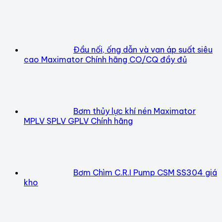
Đầu nối, ống dẫn và van áp suất siêu
cao Maximator Chính hãng CO/CQ đầy đủ
Bơm thủy lực khí nén Maximator
MPLV SPLV GPLV Chính hãng
Bơm Chìm C.R.I Pump CSM SS304 giá
kho