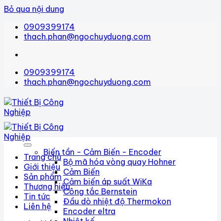
Bỏ qua nội dung
0909399174
thach.phan@ngochuyduong.com
0909399174
thach.phan@ngochuyduong.com
Biến tần - Cảm Biến - Encoder
Trang chủ
Bộ mã hóa vòng quay Hohner
Giới thiệu
Cảm Biến
Sản phẩm
Cảm biến áp suất WiKa
Thương hiệu
Công tắc Bernstein
Tin tức
Đầu dò nhiệt độ Thermokon
Liên hệ
Encoder eltra