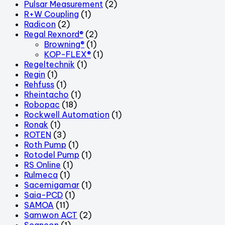
Pulsar Measurement
(2)
R+W Coupling
(1)
Radicon
(2)
Regal Rexnord®
(2)
Browning®
(1)
KOP-FLEX®
(1)
Regeltechnik
(1)
Regin
(1)
Rehfuss
(1)
Rheintacho
(1)
Robopac
(18)
Rockwell Automation
(1)
Ronak
(1)
ROTEN
(3)
Roth Pump
(1)
Rotodel Pump
(1)
RS Online
(1)
Rulmeca
(1)
Sacemigamar
(1)
Saia-PCD
(1)
SAMOA
(11)
Samwon ACT
(2)
Scancon
(1)