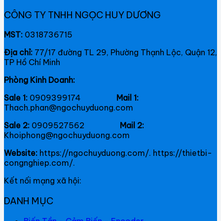
CÔNG TY TNHH NGỌC HUY DƯƠNG
MST:
0318736715
Địa chỉ:
77/17 đường TL 29, Phường Thạnh Lộc, Quận 12,
TP Hồ Chí Minh
Phòng Kinh Doanh:
Sale 1:
0909399174
Mail 1:
Thach.phan@ngochuyduong.com
Sale 2:
0909527562
Mail 2:
Khoiphong@ngochuyduong.com
Website:
https://ngochuyduong.com/. https://thietbi-
congnghiep.com/.
Kết nối mạng xã hội:
DANH MỤC
Biến Tần - Cảm Biến - Encoder