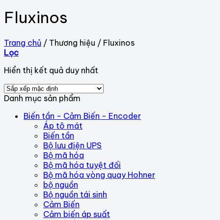
Fluxinos
Trang chủ
/
Thương hiệu
/
Fluxinos
Lọc
Hiển thị kết quả duy nhất
Danh mục sản phẩm
Biến tần - Cảm Biến - Encoder
Áp tô mát
Biến tần
Bộ lưu điện UPS
Bộ mã hóa
Bộ mã hóa tuyệt đối
Bộ mã hóa vòng quay Hohner
bộ nguồn
Bộ nguồn tái sinh
Cảm Biến
Cảm biến áp suất