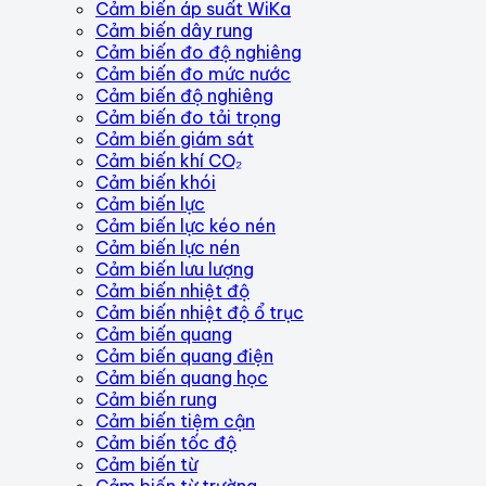
Cảm biến áp suất WiKa
Cảm biến dây rung
Cảm biến đo độ nghiêng
Cảm biến đo mức nước
Cảm biến độ nghiêng
Cảm biến đo tải trọng
Cảm biến giám sát
Cảm biến khí CO₂
Cảm biến khói
Cảm biến lực
Cảm biến lực kéo nén
Cảm biến lực nén
Cảm biến lưu lượng
Cảm biến nhiệt độ
Cảm biến nhiệt độ ổ trục
Cảm biến quang
Cảm biến quang điện
Cảm biến quang học
Cảm biến rung
Cảm biến tiệm cận
Cảm biến tốc độ
Cảm biến từ
Cảm biến từ trường