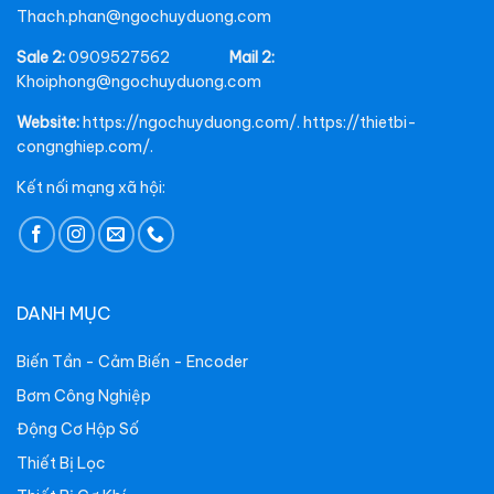
Thach.phan@ngochuyduong.com
Sale 2:
0909527562
Mail 2:
Khoiphong@ngochuyduong.com
Website:
https://ngochuyduong.com/. https://thietbi-
congnghiep.com/.
Kết nối mạng xã hội:
DANH MỤC
Biến Tần - Cảm Biến - Encoder
Bơm Công Nghiệp
Động Cơ Hộp Số
Thiết Bị Lọc