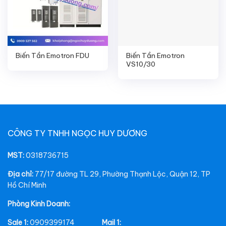
Biến Tần Emotron FDU
Biến Tần Emotron
VS10/30
CÔNG TY TNHH NGỌC HUY DƯƠNG
MST:
0318736715
Địa chỉ:
77/17 đường TL 29, Phường Thạnh Lộc, Quận 12, TP
Hồ Chí Minh
Phòng Kinh Doanh:
Sale 1:
0909399174
Mail 1: