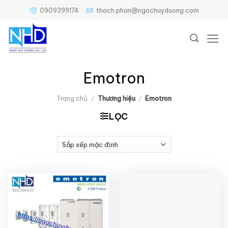
Bỏ
0909399174
thach.phan@ngochuyduong.com
qua
nội
dung
Emotron
Trang chủ
/
Thương hiệu
/
Emotron
LỌC