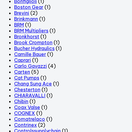
Bonfiglioli
(1)
Boston Gear
(1)
Brevini
(2)
Brinkmann
(1)
BRM
(1)
BRM Multipliers
(1)
Bronkhorst
(1)
Brook Crompton
(1)
Bucher Hydraulics
(1)
Camille Bauer
(1)
Caprari
(1)
Carlo Gavazzi
(4)
Carten
(5)
Cat Pumps
(1)
Chang Sung Ace
(1)
Chesterton
(1)
CHIARAVALLI
(1)
Chibin
(1)
Coax Valse
(1)
COGNEX
(1)
Comatrelaco
(1)
Contrinex
(2)
Controlssupplychain
(1)