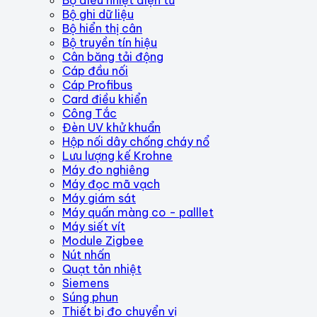
Bộ ghi dữ liệu
Bộ hiển thị cân
Bộ truyền tín hiệu
Cân băng tải động
Cáp đầu nối
Cáp Profibus
Card điều khiển
Công Tắc
Đèn UV khử khuẩn
Hộp nối dây chống cháy nổ
Lưu lượng kế Krohne
Máy đo nghiêng
Máy đọc mã vạch
Máy giám sát
Máy quấn màng co - palllet
Máy siết vít
Module Zigbee
Nút nhấn
Quạt tản nhiệt
Siemens
Súng phun
Thiết bị đo chuyển vị