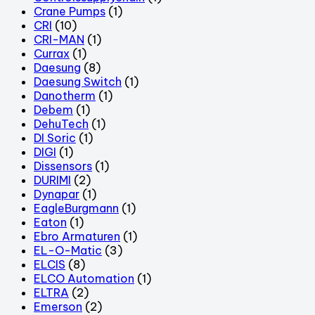
Crane Pumps
(1)
CRI
(10)
CRI-MAN
(1)
Currax
(1)
Daesung
(8)
Daesung Switch
(1)
Danotherm
(1)
Debem
(1)
DehuTech
(1)
DI Soric
(1)
DIGI
(1)
Dissensors
(1)
DURIMI
(2)
Dynapar
(1)
EagleBurgmann
(1)
Eaton
(1)
Ebro Armaturen
(1)
EL-O-Matic
(3)
ELCIS
(8)
ELCO Automation
(1)
ELTRA
(2)
Emerson
(2)