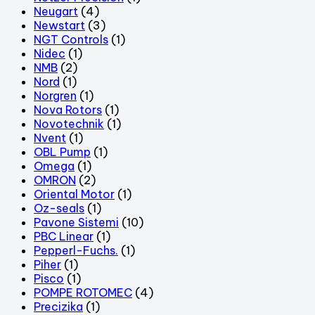
Neugart
(4)
Newstart
(3)
NGT Controls
(1)
Nidec
(1)
NMB
(2)
Nord
(1)
Norgren
(1)
Nova Rotors
(1)
Novotechnik
(1)
Nvent
(1)
OBL Pump
(1)
Omega
(1)
OMRON
(2)
Oriental Motor
(1)
Oz-seals
(1)
Pavone Sistemi
(10)
PBC Linear
(1)
Pepperl-Fuchs.
(1)
Piher
(1)
Pisco
(1)
POMPE ROTOMEC
(4)
Precizika
(1)