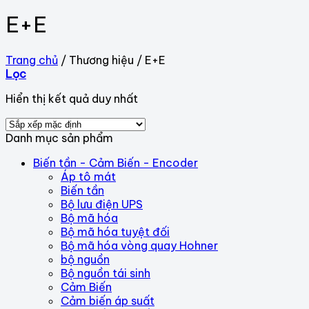
E+E
Trang chủ
/
Thương hiệu
/
E+E
Lọc
Hiển thị kết quả duy nhất
Danh mục sản phẩm
Biến tần - Cảm Biến - Encoder
Áp tô mát
Biến tần
Bộ lưu điện UPS
Bộ mã hóa
Bộ mã hóa tuyệt đối
Bộ mã hóa vòng quay Hohner
bộ nguồn
Bộ nguồn tái sinh
Cảm Biến
Cảm biến áp suất