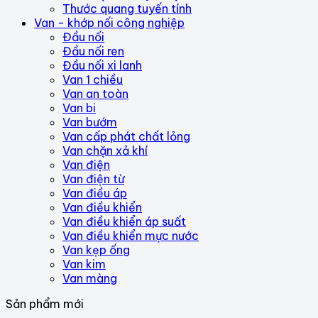
Thước quang tuyến tính
Van - khớp nối công nghiệp
Đầu nối
Đầu nối ren
Đầu nối xi lanh
Van 1 chiều
Van an toàn
Van bi
Van bướm
Van cấp phát chất lỏng
Van chặn xả khí
Van điện
Van điện từ
Van điều áp
Van điều khiển
Van điều khiển áp suất
Van điều khiển mực nước
Van kẹp ống
Van kim
Van màng
Sản phẩm mới