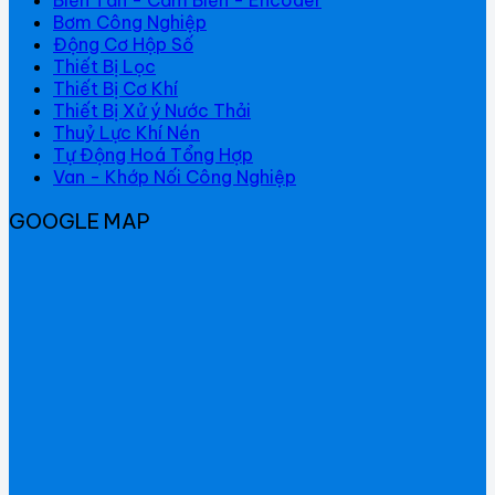
Bơm Công Nghiệp
Động Cơ Hộp Số
Thiết Bị Lọc
Thiết Bị Cơ Khí
Thiết Bị Xử ý Nước Thải
Thuỷ Lực Khí Nén
Tự Động Hoá Tổng Hợp
Van - Khớp Nối Công Nghiệp
GOOGLE MAP