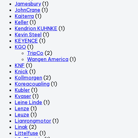
Jamesbury
(1)
JohnCrane
(1)
Kaiterra
(1)
Keller
(1)
Kendrion KUHNKE
(1)
Kevin Steel
(1)
KEYENCE
(1)
KGO
(1)
TripCo
(2)
Wangen America
(1)
KNF
(1)
Knick
(1)
Kollmorgen
(2)
Koreacoupling
(1)
Kubler
(1)
Kvaser
(1)
Leine Linde
(1)
Lenze
(1)
Leuze
(1)
Lianrongmotor
(1)
Linak
(2)
Littelfuse
(1)