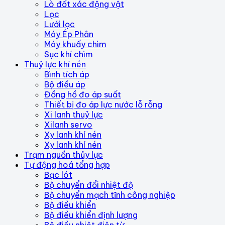
Lò đốt xác động vật
Lọc
Lưới lọc
Máy Ép Phân
Máy khuấy chìm
Sục khí chìm
Thuỷ lực khí nén
Bình tích áp
Bộ điều áp
Đồng hồ đo áp suất
Thiết bị đo áp lực nước lỗ rỗng
Xi lanh thuỷ lực
Xilanh servo
Xy lanh khí nén
Xy lanh khí nén
Trạm nguồn thủy lực
Tự động hoá tổng hợp
Bạc lót
Bộ chuyển đổi nhiệt độ
Bộ chuyển mạch tĩnh công nghiệp
Bộ điều khiển
Bộ điều khiển định lượng
Bộ điều nhiệt điện từ