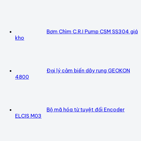
Bơm Chìm C.R.I Pump CSM SS304 giá
kho
Đại lý cảm biến dây rung GEOKON
4800
Bộ mã hóa từ tuyệt đối Encoder
ELCIS M03