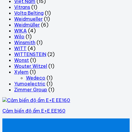
Việt Nam
(15)
Vitrans
(1)
Volta Belting
(1)
Weidmueller
(1)
Weidmüller
(6)
WIKA
(4)
Wilo
(1)
Winsmith
(1)
WITT
(4)
WITTENSTEIN
(2)
Wonst
(1)
Wouter Witzel
(1)
Xylem
(1)
Wedeco
(1)
Yumoelectric
(1)
Zimmer Group
(1)
Cảm biến độ ẩm E+E EE160