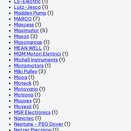
LS-Electric
(1)
Lutz-Jesco
(1)
Madden Pump
(1)
MARCO
(7)
Maxcess
(1)
Maximator
(5)
Maxon
(2)
Maxongroup
(1)
MEAN WELL
(1)
MGM Motori Elettrici
(1)
Michell Instruments
(1)
Micromotors
(1)
Miki Pulley
(3)
Moog
(1)
Moteck
(1)
Motovario
(1)
Motrona
(1)
Mouvex
(2)
Movexii
(1)
MSR Electronics
(1)
Nanotec
(1)
Neptune - PSG Dover
(1)
Netzer Precision
(1)