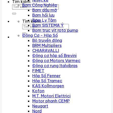
Nhiệt kế
Tìm kiếm:
Bơm Công Nghiệp
Bơm dầu mỡ
Bơm hồi lưu
Bơm Ly Tâm
Tìm kiếm:
Bơm SISTEMA Ý
Bom truc vit roto pump
Động Cơ - Hộp Số
Bộ truyền động
BRM Multipliers
CHIARAVALLI
Động cơ hộp số Brevini
Động cơ Motors Varmec
Động cơ rung Italvibras
FIMET
Hộp Số Fenner
Hộp Số Tramec
KAS Kollmorgen
Kofon
M.T. Motori Elettrici
Motor phanh CEMP
Neugart
Nord