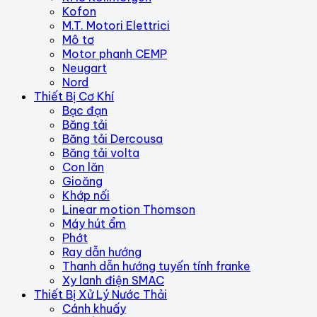
Kofon
M.T. Motori Elettrici
Mô tơ
Motor phanh CEMP
Neugart
Nord
Thiết Bị Cơ Khí
Bạc đạn
Băng tải
Băng tải Dercousa
Băng tải volta
Con lăn
Gioăng
Khớp nối
Linear motion Thomson
Máy hút ẩm
Phớt
Ray dẫn hướng
Thanh dẫn hướng tuyến tính franke
Xy lanh điện SMAC
Thiết Bị Xử Lý Nước Thải
Cánh khuấy