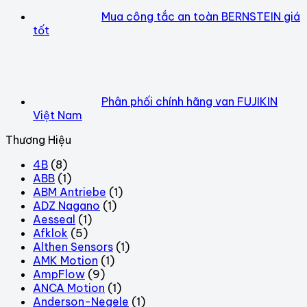
Mua công tắc an toàn BERNSTEIN giá
tốt
Phân phối chính hãng van FUJIKIN
Việt Nam
Thương Hiệu
4B
(8)
ABB
(1)
ABM Antriebe
(1)
ADZ Nagano
(1)
Aesseal
(1)
Afklok
(5)
Althen Sensors
(1)
AMK Motion
(1)
AmpFlow
(9)
ANCA Motion
(1)
Anderson-Negele
(1)