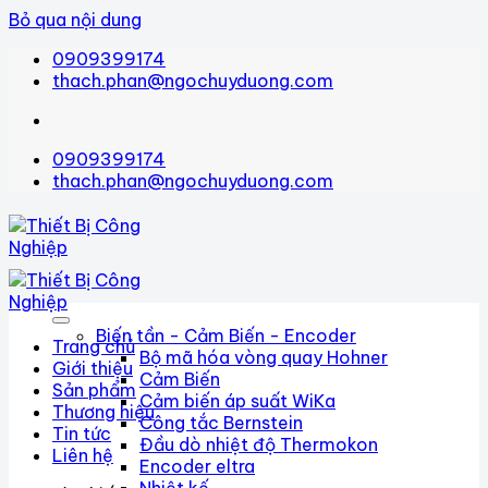
Bỏ qua nội dung
0909399174
thach.phan@ngochuyduong.com
0909399174
thach.phan@ngochuyduong.com
Biến tần - Cảm Biến - Encoder
Trang chủ
Bộ mã hóa vòng quay Hohner
Giới thiệu
Cảm Biến
Sản phẩm
Cảm biến áp suất WiKa
Thương hiệu
Công tắc Bernstein
Tin tức
Đầu dò nhiệt độ Thermokon
Liên hệ
Encoder eltra