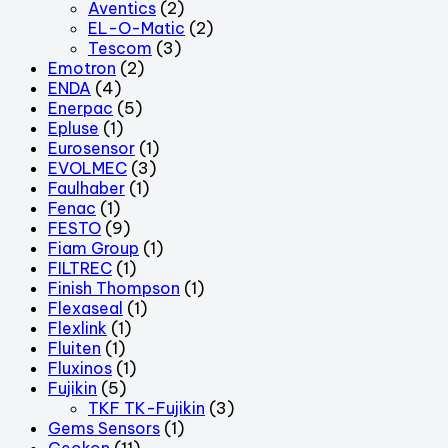
Aventics
(2)
EL-O-Matic
(2)
Tescom
(3)
Emotron
(2)
ENDA
(4)
Enerpac
(5)
Epluse
(1)
Eurosensor
(1)
EVOLMEC
(3)
Faulhaber
(1)
Fenac
(1)
FESTO
(9)
Fiam Group
(1)
FILTREC
(1)
Finish Thompson
(1)
Flexaseal
(1)
Flexlink
(1)
Fluiten
(1)
Fluxinos
(1)
Fujikin
(5)
TKF TK-Fujikin
(3)
Gems Sensors
(1)
Geokon
(11)