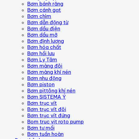
Bơm bánh răng
Bơm cánh gạt
Bơm chìm
Bơm dẫn động từ
Bơm dầu điện
Bơm dầu mỡ
Bơm định lượng
Bơm hóa chất
Bơm hồi lưu
Bơm Ly Tâm
Bơm màng đôi
Bơm màng khí nén
Bơm nhu động
Bơm piston
Bơm pittông khí nén
Bơm SISTEMA Ý
Bơm trục vít
Bơm trục vít đôi
Bơm trục vít đứng
Bom truc vit roto pump
Bơm tự mồi
Bơm tuần hoàn