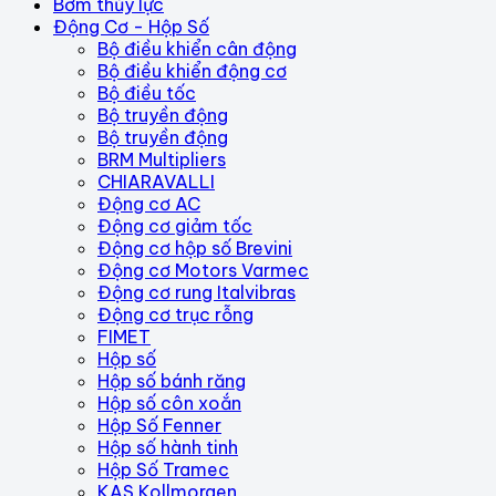
Bơm thủy lực
Động Cơ - Hộp Số
Bộ điều khiển cân động
Bộ điều khiển động cơ
Bộ điều tốc
Bộ truyền động
Bộ truyền động
BRM Multipliers
CHIARAVALLI
Động cơ AC
Động cơ giảm tốc
Động cơ hộp số Brevini
Động cơ Motors Varmec
Động cơ rung Italvibras
Động cơ trục rỗng
FIMET
Hộp số
Hộp số bánh răng
Hộp số côn xoắn
Hộp Số Fenner
Hộp số hành tinh
Hộp Số Tramec
KAS Kollmorgen