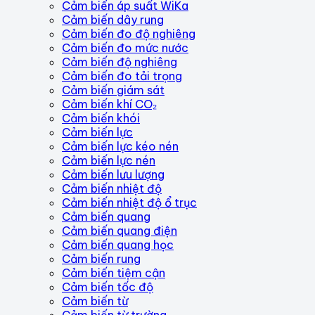
Cảm biến áp suất WiKa
Cảm biến dây rung
Cảm biến đo độ nghiêng
Cảm biến đo mức nước
Cảm biến độ nghiêng
Cảm biến đo tải trọng
Cảm biến giám sát
Cảm biến khí CO₂
Cảm biến khói
Cảm biến lực
Cảm biến lực kéo nén
Cảm biến lực nén
Cảm biến lưu lượng
Cảm biến nhiệt độ
Cảm biến nhiệt độ ổ trục
Cảm biến quang
Cảm biến quang điện
Cảm biến quang học
Cảm biến rung
Cảm biến tiệm cận
Cảm biến tốc độ
Cảm biến từ
Cảm biến từ trường