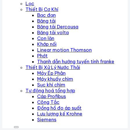
Lọc
Thiết Bị Cơ Khí
Bạc đạn
Băng tải
Băng tải Dercousa
Băng tải volta
Con lăn
Khớp nối
Linear motion Thomson
Phớt
Thanh dẫn hướng tuyến tính franke
Thiết Bị Xử Lý Nước Thải
Máy Ép Phân
Máy khuấy chìm
Sục khí chìm
Tự động hoá tổng hợp
Cáp Profibus
Công Tắc
Đồng hồ đo áp suất
Lưu lượng kế Krohne
Siemens