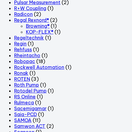
Pulsar Measurement
(2)
R+W Coupling
(1)
Radicon
(2)
Regal Rexnord®
(2)
Browning®
(1)
KOP-FLEX®
(1)
Regeltechnik
(1)
Regin
(1)
Rehfuss
(1)
Rheintacho
(1)
Robopac
(18)
Rockwell Automation
(1)
Ronak
(1)
ROTEN
(3)
Roth Pump
(1)
Rotodel Pump
(1)
RS Online
(1)
Rulmeca
(1)
Sacemigamar
(1)
Saia-PCD
(1)
SAMOA
(11)
Samwon ACT
(2)
Scancon
(1)