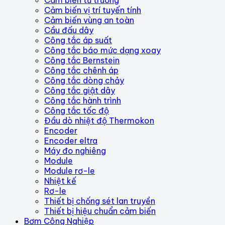
Cảm biến vị trí tuyến tính
Cảm biến vùng an toàn
Cầu đấu dây
Công tắc áp suất
Công tắc báo mức dạng xoay
Công tắc Bernstein
Công tắc chênh áp
Công tắc dòng chảy
Công tắc giật dây
Công tắc hành trình
Công tắc tốc độ
Đầu dò nhiệt độ Thermokon
Encoder
Encoder eltra
Máy đo nghiêng
Module
Module rơ-le
Nhiệt kế
Rơ-le
Thiết bị chống sét lan truyền
Thiết bị hiệu chuẩn cảm biến
Bơm Công Nghiệp