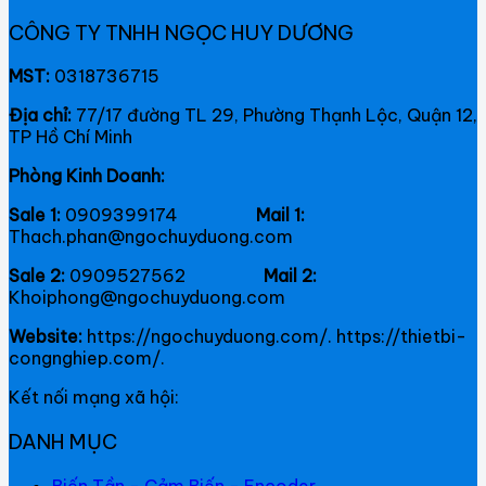
CÔNG TY TNHH NGỌC HUY DƯƠNG
MST:
0318736715
Địa chỉ:
77/17 đường TL 29, Phường Thạnh Lộc, Quận 12,
TP Hồ Chí Minh
Phòng Kinh Doanh:
Sale 1:
0909399174
Mail 1:
Thach.phan@ngochuyduong.com
Sale 2:
0909527562
Mail 2:
Khoiphong@ngochuyduong.com
Website:
https://ngochuyduong.com/. https://thietbi-
congnghiep.com/.
Kết nối mạng xã hội:
DANH MỤC
Biến Tần - Cảm Biến - Encoder