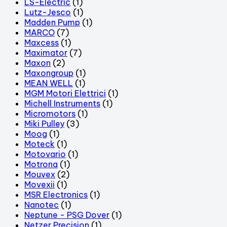
LS-Electric
(1)
Lutz-Jesco
(1)
Madden Pump
(1)
MARCO
(7)
Maxcess
(1)
Maximator
(7)
Maxon
(2)
Maxongroup
(1)
MEAN WELL
(1)
MGM Motori Elettrici
(1)
Michell Instruments
(1)
Micromotors
(1)
Miki Pulley
(3)
Moog
(1)
Moteck
(1)
Motovario
(1)
Motrona
(1)
Mouvex
(2)
Movexii
(1)
MSR Electronics
(1)
Nanotec
(1)
Neptune - PSG Dover
(1)
Netzer Precision
(1)