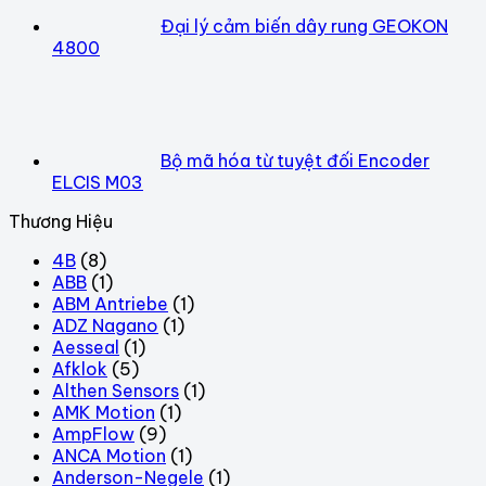
Đại lý cảm biến dây rung GEOKON
4800
Bộ mã hóa từ tuyệt đối Encoder
ELCIS M03
Thương Hiệu
4B
(8)
ABB
(1)
ABM Antriebe
(1)
ADZ Nagano
(1)
Aesseal
(1)
Afklok
(5)
Althen Sensors
(1)
AMK Motion
(1)
AmpFlow
(9)
ANCA Motion
(1)
Anderson-Negele
(1)