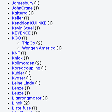
Jamesbury
(1)
JohnCrane
(1)
Kaiterra
(1)
Keller
(1)
Kendrion KUHNKE
(1)
Kevin Steel
(1)
KEYENCE
(1)
KGO
(1)
TripCo
(2)
Wangen America
(1)
KNF
(1)
Knick
(1)
Kollmorgen
(2)
Koreacoupling
(1)
Kubler
(1)
Kvaser
(1)
Leine Linde
(1)
Lenze
(1)
Leuze
(1)
Lianrongmotor
(1)
Linak
(2)
Littelfuse
(1)