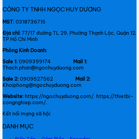
CÔNG TY TNHH NGỌC HUY DƯƠNG
MST:
0318736715
Địa chỉ:
77/17 đường TL 29, Phường Thạnh Lộc, Quận 12,
TP Hồ Chí Minh
Phòng Kinh Doanh:
Sale 1:
0909399174
Mail 1:
Thach.phan@ngochuyduong.com
Sale 2:
0909527562
Mail 2:
Khoiphong@ngochuyduong.com
Website:
https://ngochuyduong.com/. https://thietbi-
congnghiep.com/.
Kết nối mạng xã hội:
DANH MỤC
Biến Tần - Cảm Biến - Encoder