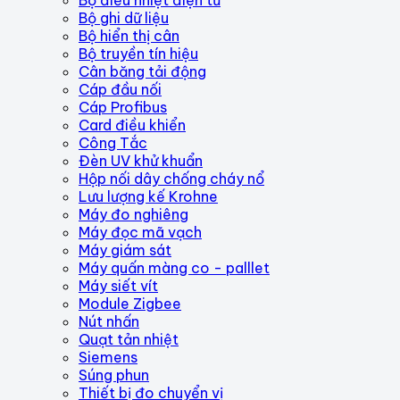
Bộ ghi dữ liệu
Bộ hiển thị cân
Bộ truyền tín hiệu
Cân băng tải động
Cáp đầu nối
Cáp Profibus
Card điều khiển
Công Tắc
Đèn UV khử khuẩn
Hộp nối dây chống cháy nổ
Lưu lượng kế Krohne
Máy đo nghiêng
Máy đọc mã vạch
Máy giám sát
Máy quấn màng co - palllet
Máy siết vít
Module Zigbee
Nút nhấn
Quạt tản nhiệt
Siemens
Súng phun
Thiết bị đo chuyển vị