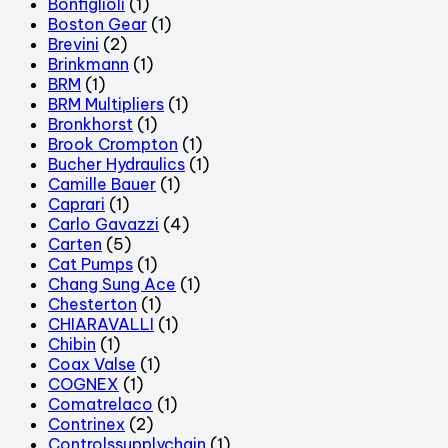
Bonfiglioli
(1)
Boston Gear
(1)
Brevini
(2)
Brinkmann
(1)
BRM
(1)
BRM Multipliers
(1)
Bronkhorst
(1)
Brook Crompton
(1)
Bucher Hydraulics
(1)
Camille Bauer
(1)
Caprari
(1)
Carlo Gavazzi
(4)
Carten
(5)
Cat Pumps
(1)
Chang Sung Ace
(1)
Chesterton
(1)
CHIARAVALLI
(1)
Chibin
(1)
Coax Valse
(1)
COGNEX
(1)
Comatrelaco
(1)
Contrinex
(2)
Controlssupplychain
(1)