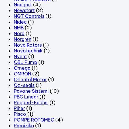
Neugart
(4)
Newstart
(3)
NGT Controls
(1)
Nidec
(1)
NMB
(2)
Nord
(1)
Norgren
(1)
Nova Rotors
(1)
Novotechnik
(1)
Nvent
(1)
OBL Pump
(1)
Omega
(1)
OMRON
(2)
Oriental Motor
(1)
Oz-seals
(1)
Pavone Sistemi
(10)
PBC Linear
(1)
Pepperl-Fuchs.
(1)
Piher
(1)
Pisco
(1)
POMPE ROTOMEC
(4)
Precizika
(1)