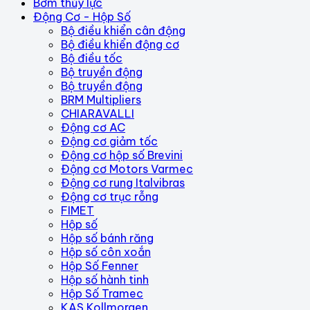
Bơm thủy lực
Động Cơ - Hộp Số
Bộ điều khiển cân động
Bộ điều khiển động cơ
Bộ điều tốc
Bộ truyền động
Bộ truyền động
BRM Multipliers
CHIARAVALLI
Động cơ AC
Động cơ giảm tốc
Động cơ hộp số Brevini
Động cơ Motors Varmec
Động cơ rung Italvibras
Động cơ trục rỗng
FIMET
Hộp số
Hộp số bánh răng
Hộp số côn xoắn
Hộp Số Fenner
Hộp số hành tinh
Hộp Số Tramec
KAS Kollmorgen