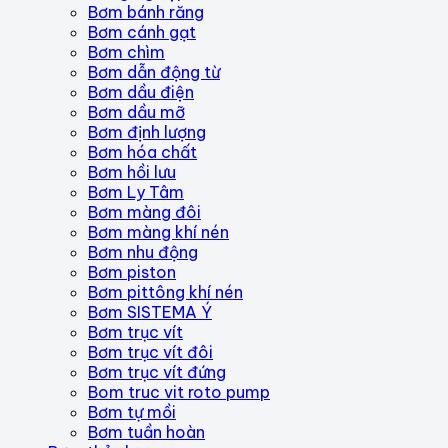
Bơm bánh răng
Bơm cánh gạt
Bơm chìm
Bơm dẫn động từ
Bơm dầu điện
Bơm dầu mỡ
Bơm định lượng
Bơm hóa chất
Bơm hồi lưu
Bơm Ly Tâm
Bơm màng đôi
Bơm màng khí nén
Bơm nhu động
Bơm piston
Bơm pittông khí nén
Bơm SISTEMA Ý
Bơm trục vít
Bơm trục vít đôi
Bơm trục vít đứng
Bom truc vit roto pump
Bơm tự mồi
Bơm tuần hoàn