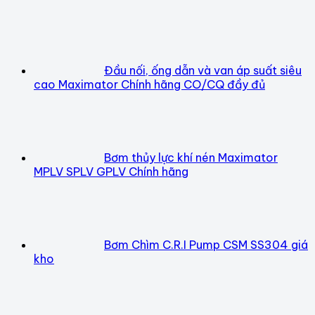
Đầu nối, ống dẫn và van áp suất siêu
cao Maximator Chính hãng CO/CQ đầy đủ
Bơm thủy lực khí nén Maximator
MPLV SPLV GPLV Chính hãng
Bơm Chìm C.R.I Pump CSM SS304 giá
kho