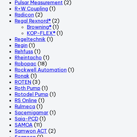
Pulsar Measurement
(2)
R+W Coupling
(1)
Radicon
(2)
Regal Rexnord®
(2)
Browning®
(1)
KOP-FLEX®
(1)
Regeltechnik
(1)
Regin
(1)
Rehfuss
(1)
Rheintacho
(1)
Robopac
(18)
Rockwell Automation
(1)
Ronak
(1)
ROTEN
(3)
Roth Pump
(1)
Rotodel Pump
(1)
RS Online
(1)
Rulmeca
(1)
Sacemigamar
(1)
Saia-PCD
(1)
SAMOA
(11)
Samwon ACT
(2)
Scancon
(1)