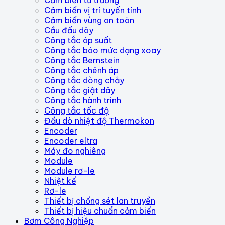
Cảm biến vị trí tuyến tính
Cảm biến vùng an toàn
Cầu đấu dây
Công tắc áp suất
Công tắc báo mức dạng xoay
Công tắc Bernstein
Công tắc chênh áp
Công tắc dòng chảy
Công tắc giật dây
Công tắc hành trình
Công tắc tốc độ
Đầu dò nhiệt độ Thermokon
Encoder
Encoder eltra
Máy đo nghiêng
Module
Module rơ-le
Nhiệt kế
Rơ-le
Thiết bị chống sét lan truyền
Thiết bị hiệu chuẩn cảm biến
Bơm Công Nghiệp