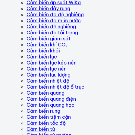
Cảm biến áp suất WiKa
Cảm biến dây rung
Cảm biến đo độ nghiêng
Cảm biến đo mức nước
Cảm biến độ nghiêng
Cảm biến đo tải trọng
Cảm biến giám sát
Cảm biến khí CO₂
Cảm biến khói
Cảm biến lực
Cảm biến lực kéo nén
Cảm biến lực nén
Cảm biến lưu lượng
Cảm biến nhiệt độ
Cảm biến nhiệt độ ổ trục
Cảm biến quang
Cảm biến quang điện
Cảm biến quang học
Cảm biến rung
Cảm biến tiệm cận
Cảm biến tốc độ
Cảm biến từ
Cảm biến từ trường