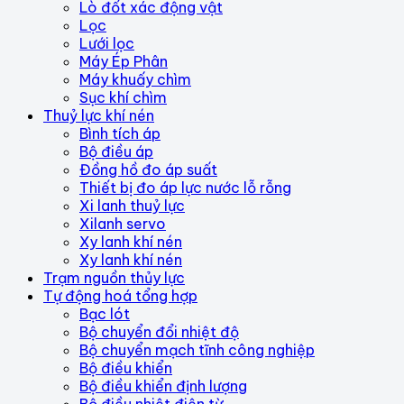
Lò đốt xác động vật
Lọc
Lưới lọc
Máy Ép Phân
Máy khuấy chìm
Sục khí chìm
Thuỷ lực khí nén
Bình tích áp
Bộ điều áp
Đồng hồ đo áp suất
Thiết bị đo áp lực nước lỗ rỗng
Xi lanh thuỷ lực
Xilanh servo
Xy lanh khí nén
Xy lanh khí nén
Trạm nguồn thủy lực
Tự động hoá tổng hợp
Bạc lót
Bộ chuyển đổi nhiệt độ
Bộ chuyển mạch tĩnh công nghiệp
Bộ điều khiển
Bộ điều khiển định lượng
Bộ điều nhiệt điện từ