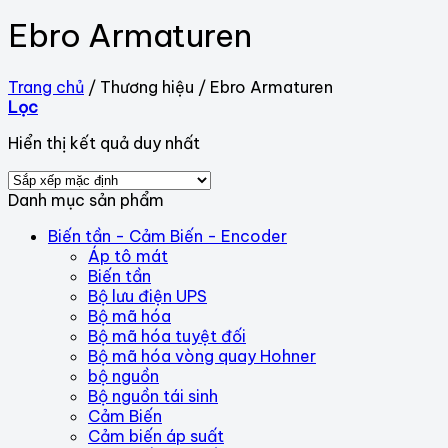
Ebro Armaturen
Trang chủ
/
Thương hiệu
/
Ebro Armaturen
Lọc
Hiển thị kết quả duy nhất
Danh mục sản phẩm
Biến tần - Cảm Biến - Encoder
Áp tô mát
Biến tần
Bộ lưu điện UPS
Bộ mã hóa
Bộ mã hóa tuyệt đối
Bộ mã hóa vòng quay Hohner
bộ nguồn
Bộ nguồn tái sinh
Cảm Biến
Cảm biến áp suất