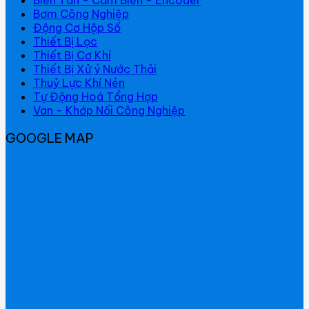
Bơm Công Nghiệp
Động Cơ Hộp Số
Thiết Bị Lọc
Thiết Bị Cơ Khí
Thiết Bị Xử ý Nước Thải
Thuỷ Lực Khí Nén
Tự Động Hoá Tổng Hợp
Van - Khớp Nối Công Nghiệp
GOOGLE MAP