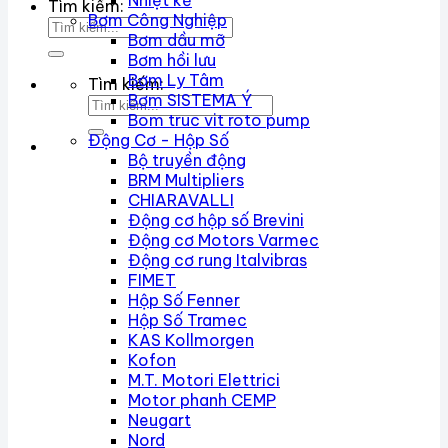
Nhiệt kế
Tìm kiếm:
Bơm Công Nghiệp
Bơm dầu mỡ
Bơm hồi lưu
Bơm Ly Tâm
Tìm kiếm:
Bơm SISTEMA Ý
Bom truc vit roto pump
Động Cơ - Hộp Số
Bộ truyền động
BRM Multipliers
CHIARAVALLI
Động cơ hộp số Brevini
Động cơ Motors Varmec
Động cơ rung Italvibras
FIMET
Hộp Số Fenner
Hộp Số Tramec
KAS Kollmorgen
Kofon
M.T. Motori Elettrici
Motor phanh CEMP
Neugart
Nord