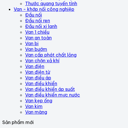
Thước quang tuyến tính
Van - khớp nối công nghiệp
Đầu nối
Đầu nối ren
Đầu nối xi lanh
Van 1 chiều
Van an toàn
Van bi
Van bướm
Van cấp phát chất lỏng
Van chặn xả khí
Van điện
Van điện từ
Van điều áp
Van điều khiển
Van điều khiển áp suất
Van điều khiển mực nước
Van kẹp ống
Van kim
Van màng
Sản phẩm mới