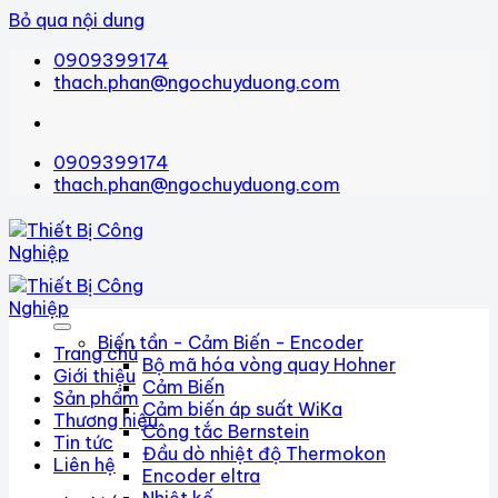
Bỏ qua nội dung
0909399174
thach.phan@ngochuyduong.com
0909399174
thach.phan@ngochuyduong.com
Biến tần - Cảm Biến - Encoder
Trang chủ
Bộ mã hóa vòng quay Hohner
Giới thiệu
Cảm Biến
Sản phẩm
Cảm biến áp suất WiKa
Thương hiệu
Công tắc Bernstein
Tin tức
Đầu dò nhiệt độ Thermokon
Liên hệ
Encoder eltra