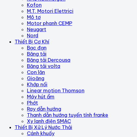
Kofon
M.T. Motori Elettrici
Mô tơ
Motor phanh CEMP
Neugart
Nord
Thiết Bị Cơ Khí
Bạc đạn
Băng tải
Băng tải Dercousa
Băng tải volta
Con lăn
Gioăng
Khớp nối
Linear motion Thomson
Máy hút ẩm
Phớt
Ray dẫn hướng
Thanh dẫn hướng tuyến tính franke
Xy lanh điện SMAC
Thiết Bị Xử Lý Nước Thải
Cánh khuấy