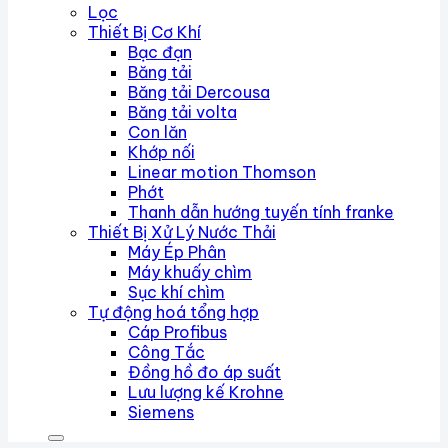
Lọc
Thiết Bị Cơ Khí
Bạc đạn
Băng tải
Băng tải Dercousa
Băng tải volta
Con lăn
Khớp nối
Linear motion Thomson
Phớt
Thanh dẫn hướng tuyến tính franke
Thiết Bị Xử Lý Nước Thải
Máy Ép Phân
Máy khuấy chìm
Sục khí chìm
Tự động hoá tổng hợp
Cáp Profibus
Công Tắc
Đồng hồ đo áp suất
Lưu lượng kế Krohne
Siemens