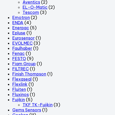
Aventics
(2)
EL-O-Matic
(2)
Tescom
(3)
Emotron
(2)
ENDA
(4)
Enerpac
(5)
Epluse
(1)
Eurosensor
(1)
EVOLMEC
(3)
Faulhaber
(1)
Fenac
(1)
FESTO
(9)
Fiam Group
(1)
FILTREC
(1)
Finish Thompson
(1)
Flexaseal
(1)
Flexlink
(1)
Fluiten
(1)
Fluxinos
(1)
Fujikin
(5)
TKF TK-Fujikin
(3)
Gems Sensors
(1)
Geokon
(11)