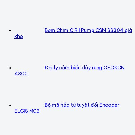
Bơm Chìm C.R.I Pump CSM SS304 giá
kho
Đại lý cảm biến dây rung GEOKON
4800
Bộ mã hóa từ tuyệt đối Encoder
ELCIS M03