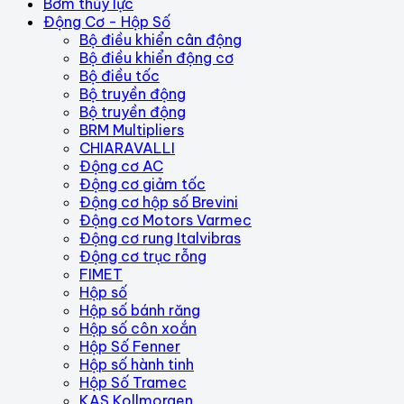
Bơm thủy lực
Động Cơ - Hộp Số
Bộ điều khiển cân động
Bộ điều khiển động cơ
Bộ điều tốc
Bộ truyền động
Bộ truyền động
BRM Multipliers
CHIARAVALLI
Động cơ AC
Động cơ giảm tốc
Động cơ hộp số Brevini
Động cơ Motors Varmec
Động cơ rung Italvibras
Động cơ trục rỗng
FIMET
Hộp số
Hộp số bánh răng
Hộp số côn xoắn
Hộp Số Fenner
Hộp số hành tinh
Hộp Số Tramec
KAS Kollmorgen