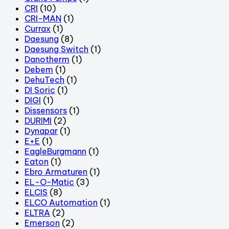
CRI
(10)
CRI-MAN
(1)
Currax
(1)
Daesung
(8)
Daesung Switch
(1)
Danotherm
(1)
Debem
(1)
DehuTech
(1)
DI Soric
(1)
DIGI
(1)
Dissensors
(1)
DURIMI
(2)
Dynapar
(1)
E+E
(1)
EagleBurgmann
(1)
Eaton
(1)
Ebro Armaturen
(1)
EL-O-Matic
(3)
ELCIS
(8)
ELCO Automation
(1)
ELTRA
(2)
Emerson
(2)