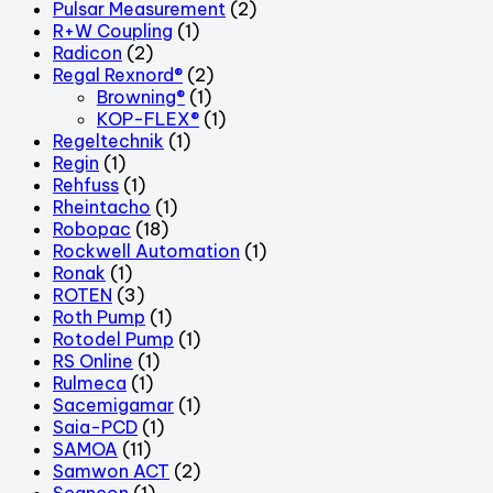
Pulsar Measurement
(2)
R+W Coupling
(1)
Radicon
(2)
Regal Rexnord®
(2)
Browning®
(1)
KOP-FLEX®
(1)
Regeltechnik
(1)
Regin
(1)
Rehfuss
(1)
Rheintacho
(1)
Robopac
(18)
Rockwell Automation
(1)
Ronak
(1)
ROTEN
(3)
Roth Pump
(1)
Rotodel Pump
(1)
RS Online
(1)
Rulmeca
(1)
Sacemigamar
(1)
Saia-PCD
(1)
SAMOA
(11)
Samwon ACT
(2)
Scancon
(1)