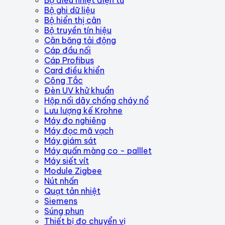
Bộ ghi dữ liệu
Bộ hiển thị cân
Bộ truyền tín hiệu
Cân băng tải động
Cáp đầu nối
Cáp Profibus
Card điều khiển
Công Tắc
Đèn UV khử khuẩn
Hộp nối dây chống cháy nổ
Lưu lượng kế Krohne
Máy đo nghiêng
Máy đọc mã vạch
Máy giám sát
Máy quấn màng co - palllet
Máy siết vít
Module Zigbee
Nút nhấn
Quạt tản nhiệt
Siemens
Súng phun
Thiết bị đo chuyển vị