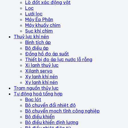
Lò đốt xác động vật
Lọc
Lưới lọc
Máy Ép Phân
Máy khuấy chìm
Sục khí chìm
Thuỷ lực khí nén
Bình tích áp
Bộ điều áp
Đồng hồ đo áp suất
Thiết bị đo áp lực nước lỗ rỗng
Xi lanh thuỷ lực
Xilanh servo
Xy lanh khí nén
Xy lanh khí nén
Trạm nguồn thủy lực
Tự động hoá tổng hợp
Bạc lót
Bộ chuyển đổi nhiệt độ
Bộ chuyển mạch tĩnh công nghiệp
Bộ điều khiển
Bộ điều khiển định lượng
Bộ điều nhiệt điện từ