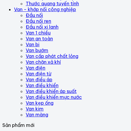
Thước quang tuyến tính
Van - khớp nối công nghiệp
Đầu nối
Đầu nối ren
Đầu nối xi lanh
Van 1 chiều
Van an toàn
Van bi
Van bướm
Van cấp phát chất lỏng
Van chặn xả khí
Van điện
Van điện từ
Van điều áp
Van điều khiển
Van điều khiển áp suất
Van điều khiển mực nước
Van kẹp ống
Van kim
Van màng
Sản phẩm mới