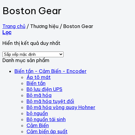
Boston Gear
Trang chủ
/
Thương hiệu
/
Boston Gear
Lọc
Hiển thị kết quả duy nhất
Danh mục sản phẩm
Biến tần - Cảm Biến - Encoder
Áp tô mát
Biến tần
Bộ lưu điện UPS
Bộ mã hóa
Bộ mã hóa tuyệt đối
Bộ mã hóa vòng quay Hohner
bộ nguồn
Bộ nguồn tái sinh
Cảm Biến
Cảm biến áp suất