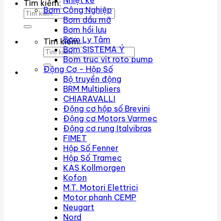
Nhiệt kế
Tìm kiếm:
Bơm Công Nghiệp
Bơm dầu mỡ
Bơm hồi lưu
Bơm Ly Tâm
Tìm kiếm:
Bơm SISTEMA Ý
Bom truc vit roto pump
Động Cơ - Hộp Số
Bộ truyền động
BRM Multipliers
CHIARAVALLI
Động cơ hộp số Brevini
Động cơ Motors Varmec
Động cơ rung Italvibras
FIMET
Hộp Số Fenner
Hộp Số Tramec
KAS Kollmorgen
Kofon
M.T. Motori Elettrici
Motor phanh CEMP
Neugart
Nord