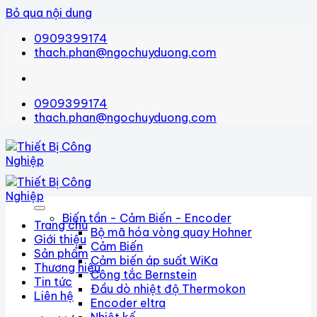
Bỏ qua nội dung
0909399174
thach.phan@ngochuyduong.com
0909399174
thach.phan@ngochuyduong.com
Biến tần - Cảm Biến - Encoder
Trang chủ
Bộ mã hóa vòng quay Hohner
Giới thiệu
Cảm Biến
Sản phẩm
Cảm biến áp suất WiKa
Thương hiệu
Công tắc Bernstein
Tin tức
Đầu dò nhiệt độ Thermokon
Liên hệ
Encoder eltra