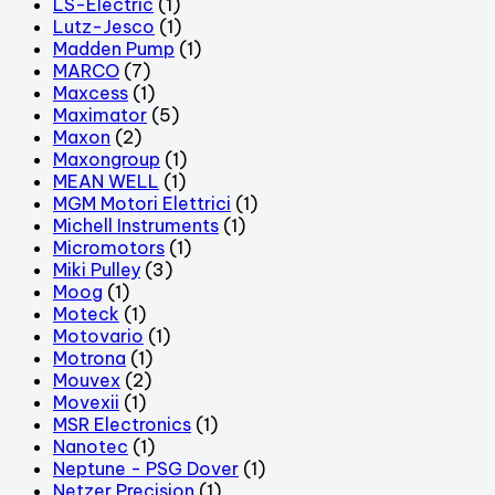
LS-Electric
(1)
Lutz-Jesco
(1)
Madden Pump
(1)
MARCO
(7)
Maxcess
(1)
Maximator
(5)
Maxon
(2)
Maxongroup
(1)
MEAN WELL
(1)
MGM Motori Elettrici
(1)
Michell Instruments
(1)
Micromotors
(1)
Miki Pulley
(3)
Moog
(1)
Moteck
(1)
Motovario
(1)
Motrona
(1)
Mouvex
(2)
Movexii
(1)
MSR Electronics
(1)
Nanotec
(1)
Neptune - PSG Dover
(1)
Netzer Precision
(1)