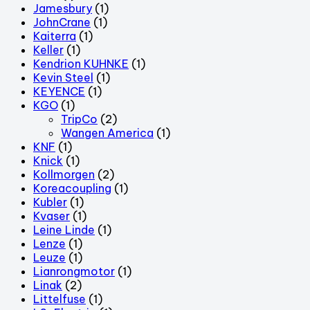
Jamesbury
(1)
JohnCrane
(1)
Kaiterra
(1)
Keller
(1)
Kendrion KUHNKE
(1)
Kevin Steel
(1)
KEYENCE
(1)
KGO
(1)
TripCo
(2)
Wangen America
(1)
KNF
(1)
Knick
(1)
Kollmorgen
(2)
Koreacoupling
(1)
Kubler
(1)
Kvaser
(1)
Leine Linde
(1)
Lenze
(1)
Leuze
(1)
Lianrongmotor
(1)
Linak
(2)
Littelfuse
(1)