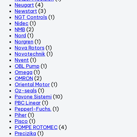
Neugart
(4)
Newstart
(3)
NGT Controls
(1)
Nidec
(1)
NMB
(2)
Nord
(1)
Norgren
(1)
Nova Rotors
(1)
Novotechnik
(1)
Nvent
(1)
OBL Pump
(1)
Omega
(1)
OMRON
(2)
Oriental Motor
(1)
Oz-seals
(1)
Pavone Sistemi
(10)
PBC Linear
(1)
Pepperl-Fuchs.
(1)
Piher
(1)
Pisco
(1)
POMPE ROTOMEC
(4)
Precizika
(1)