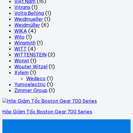
Việt Nam
(15)
Vitrans
(1)
Volta Belting
(1)
Weidmueller
(1)
Weidmüller
(6)
WIKA
(4)
Wilo
(1)
Winsmith
(1)
WITT
(4)
WITTENSTEIN
(2)
Wonst
(1)
Wouter Witzel
(1)
Xylem
(1)
Wedeco
(1)
Yumoelectric
(1)
Zimmer Group
(1)
Hộp Giảm Tốc Boston Gear 700 Series