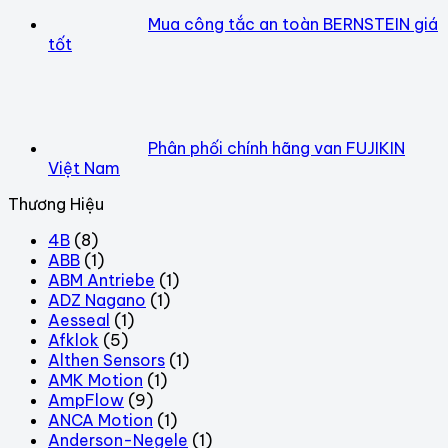
Mua công tắc an toàn BERNSTEIN giá
tốt
Phân phối chính hãng van FUJIKIN
Việt Nam
Thương Hiệu
4B
(8)
ABB
(1)
ABM Antriebe
(1)
ADZ Nagano
(1)
Aesseal
(1)
Afklok
(5)
Althen Sensors
(1)
AMK Motion
(1)
AmpFlow
(9)
ANCA Motion
(1)
Anderson-Negele
(1)