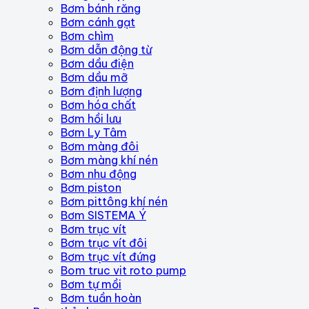
Bơm bánh răng
Bơm cánh gạt
Bơm chìm
Bơm dẫn động từ
Bơm dầu điện
Bơm dầu mỡ
Bơm định lượng
Bơm hóa chất
Bơm hồi lưu
Bơm Ly Tâm
Bơm màng đôi
Bơm màng khí nén
Bơm nhu động
Bơm piston
Bơm pittông khí nén
Bơm SISTEMA Ý
Bơm trục vít
Bơm trục vít đôi
Bơm trục vít đứng
Bom truc vit roto pump
Bơm tự mồi
Bơm tuần hoàn