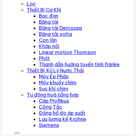
Lọc
Thiết Bị Cơ Khí
Bạc đạn
Băng tải
Băng tải Dercousa
Băng tải volta
Con lăn
Khớp nối
Linear motion Thomson
Phớt
Thanh dẫn hướng tuyến tính franke
Thiết Bị Xử Lý Nước Thải
Máy Ép Phân
Máy khuấy chìm
Sục khí chìm
Tự động hoá tổng hợp
Cáp Profibus
Công Tắc
Đồng hồ đo áp suất
Lưu lượng kế Krohne
Siemens