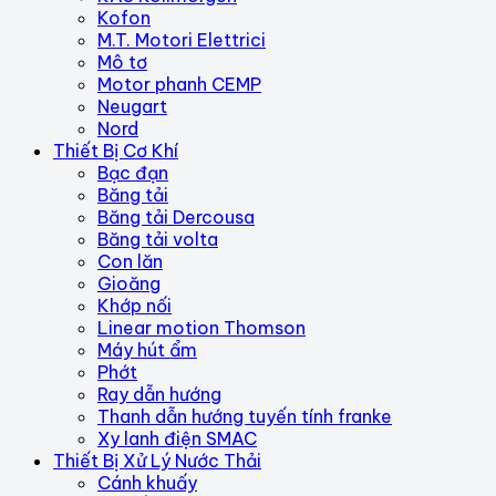
Kofon
M.T. Motori Elettrici
Mô tơ
Motor phanh CEMP
Neugart
Nord
Thiết Bị Cơ Khí
Bạc đạn
Băng tải
Băng tải Dercousa
Băng tải volta
Con lăn
Gioăng
Khớp nối
Linear motion Thomson
Máy hút ẩm
Phớt
Ray dẫn hướng
Thanh dẫn hướng tuyến tính franke
Xy lanh điện SMAC
Thiết Bị Xử Lý Nước Thải
Cánh khuấy