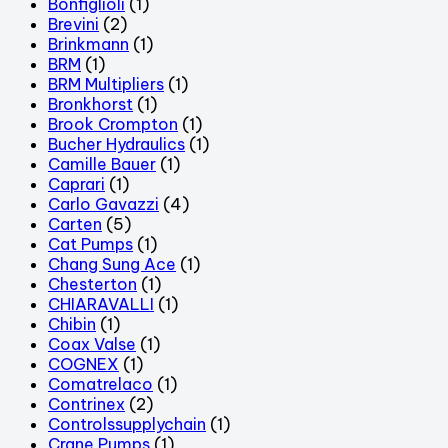
Bonfiglioli
(1)
Brevini
(2)
Brinkmann
(1)
BRM
(1)
BRM Multipliers
(1)
Bronkhorst
(1)
Brook Crompton
(1)
Bucher Hydraulics
(1)
Camille Bauer
(1)
Caprari
(1)
Carlo Gavazzi
(4)
Carten
(5)
Cat Pumps
(1)
Chang Sung Ace
(1)
Chesterton
(1)
CHIARAVALLI
(1)
Chibin
(1)
Coax Valse
(1)
COGNEX
(1)
Comatrelaco
(1)
Contrinex
(2)
Controlssupplychain
(1)
Crane Pumps
(1)