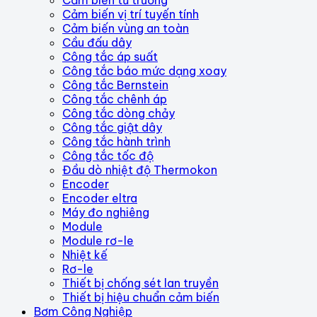
Cảm biến vị trí tuyến tính
Cảm biến vùng an toàn
Cầu đấu dây
Công tắc áp suất
Công tắc báo mức dạng xoay
Công tắc Bernstein
Công tắc chênh áp
Công tắc dòng chảy
Công tắc giật dây
Công tắc hành trình
Công tắc tốc độ
Đầu dò nhiệt độ Thermokon
Encoder
Encoder eltra
Máy đo nghiêng
Module
Module rơ-le
Nhiệt kế
Rơ-le
Thiết bị chống sét lan truyền
Thiết bị hiệu chuẩn cảm biến
Bơm Công Nghiệp