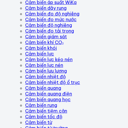
Cảm biến áp suất WiKa
Cảm biến dây rung
Cảm biến đo độ nghiêng
Cảm biến đo mức nước
Cảm biến độ nghiêng
Cảm biến đo tải trọng
Cảm biến giám sát
Cảm biến khí CO₂
Cảm biến khói
Cảm biến lực
Cảm biến lực kéo nén
Cảm biến lực nén
Cảm biến lưu lượng
Cảm biến nhiệt độ
Cảm biến nhiệt độ ổ trục
Cảm biến quang
Cảm biến quang điện
Cảm biến quang học
Cảm biến rung
Cảm biến tiệm cận
Cảm biến tốc độ
Cảm biến từ
Cảm biến từ trường