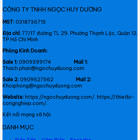
CÔNG TY TNHH NGỌC HUY DƯƠNG
MST:
0318736715
Địa chỉ:
77/17 đường TL 29, Phường Thạnh Lộc, Quận 12,
TP Hồ Chí Minh
Phòng Kinh Doanh:
Sale 1:
0909399174
Mail 1:
Thach.phan@ngochuyduong.com
Sale 2:
0909527562
Mail 2:
Khoiphong@ngochuyduong.com
Website:
https://ngochuyduong.com/. https://thietbi-
congnghiep.com/.
Kết nối mạng xã hội:
DANH MỤC
Biến Tần - Cảm Biến - Encoder