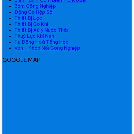
Bơm Công Nghiệp
Động Cơ Hộp Số
Thiết Bị Lọc
Thiết Bị Cơ Khí
Thiết Bị Xử ý Nước Thải
Thuỷ Lực Khí Nén
Tự Động Hoá Tổng Hợp
Van - Khớp Nối Công Nghiệp
GOOGLE MAP