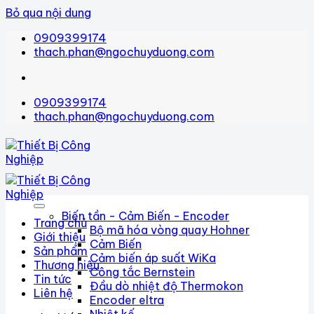
Bỏ qua nội dung
0909399174
thach.phan@ngochuyduong.com
0909399174
thach.phan@ngochuyduong.com
Biến tần - Cảm Biến - Encoder
Trang chủ
Bộ mã hóa vòng quay Hohner
Giới thiệu
Cảm Biến
Sản phẩm
Cảm biến áp suất WiKa
Thương hiệu
Công tắc Bernstein
Tin tức
Đầu dò nhiệt độ Thermokon
Liên hệ
Encoder eltra