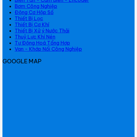
Bơm Công Nghiệp
Động Cơ Hộp Số
Thiết Bị Lọc
Thiết Bị Cơ Khí
Thiết Bị Xử ý Nước Thải
Thuỷ Lực Khí Nén
Tự Động Hoá Tổng Hợp
Van - Khớp Nối Công Nghiệp
GOOGLE MAP