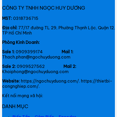
CÔNG TY TNHH NGỌC HUY DƯƠNG
MST:
0318736715
Địa chỉ:
77/17 đường TL 29, Phường Thạnh Lộc, Quận 12,
TP Hồ Chí Minh
Phòng Kinh Doanh:
Sale 1:
0909399174
Mail 1:
Thach.phan@ngochuyduong.com
Sale 2:
0909527562
Mail 2:
Khoiphong@ngochuyduong.com
Website:
https://ngochuyduong.com/. https://thietbi-
congnghiep.com/.
Kết nối mạng xã hội:
DANH MỤC
Biến Tần - Cảm Biến - Encoder