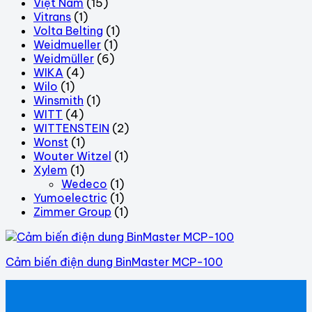
Việt Nam
(15)
Vitrans
(1)
Volta Belting
(1)
Weidmueller
(1)
Weidmüller
(6)
WIKA
(4)
Wilo
(1)
Winsmith
(1)
WITT
(4)
WITTENSTEIN
(2)
Wonst
(1)
Wouter Witzel
(1)
Xylem
(1)
Wedeco
(1)
Yumoelectric
(1)
Zimmer Group
(1)
Cảm biến điện dung BinMaster MCP-100