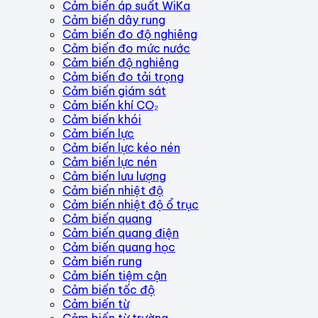
Cảm biến áp suất WiKa
Cảm biến dây rung
Cảm biến đo độ nghiêng
Cảm biến đo mức nước
Cảm biến độ nghiêng
Cảm biến đo tải trọng
Cảm biến giám sát
Cảm biến khí CO₂
Cảm biến khói
Cảm biến lực
Cảm biến lực kéo nén
Cảm biến lực nén
Cảm biến lưu lượng
Cảm biến nhiệt độ
Cảm biến nhiệt độ ổ trục
Cảm biến quang
Cảm biến quang điện
Cảm biến quang học
Cảm biến rung
Cảm biến tiệm cận
Cảm biến tốc độ
Cảm biến từ
Cảm biến từ trường