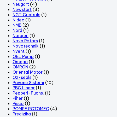
Neugart
(4)
Newstart
(3)
NGT Controls
(1)
Nidec
(1)
NMB
(2)
Nord
(1)
Norgren
(1)
Nova Rotors
(1)
Novotechnik
(1)
Nvent
(1)
OBL Pump
(1)
Omega
(1)
OMRON
(2)
Oriental Motor
(1)
Oz-seals
(1)
Pavone Sistemi
(10)
PBC Linear
(1)
Pepperl-Fuchs.
(1)
Piher
(1)
Pisco
(1)
POMPE ROTOMEC
(4)
Precizika
(1)