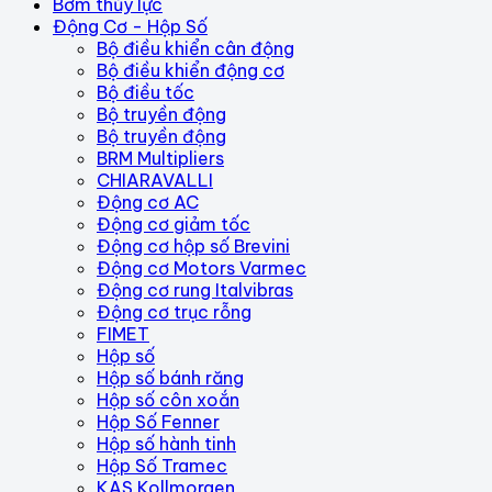
Bơm thủy lực
Động Cơ - Hộp Số
Bộ điều khiển cân động
Bộ điều khiển động cơ
Bộ điều tốc
Bộ truyền động
Bộ truyền động
BRM Multipliers
CHIARAVALLI
Động cơ AC
Động cơ giảm tốc
Động cơ hộp số Brevini
Động cơ Motors Varmec
Động cơ rung Italvibras
Động cơ trục rỗng
FIMET
Hộp số
Hộp số bánh răng
Hộp số côn xoắn
Hộp Số Fenner
Hộp số hành tinh
Hộp Số Tramec
KAS Kollmorgen