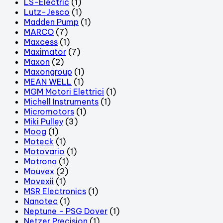
LS-Electric
(1)
Lutz-Jesco
(1)
Madden Pump
(1)
MARCO
(7)
Maxcess
(1)
Maximator
(7)
Maxon
(2)
Maxongroup
(1)
MEAN WELL
(1)
MGM Motori Elettrici
(1)
Michell Instruments
(1)
Micromotors
(1)
Miki Pulley
(3)
Moog
(1)
Moteck
(1)
Motovario
(1)
Motrona
(1)
Mouvex
(2)
Movexii
(1)
MSR Electronics
(1)
Nanotec
(1)
Neptune - PSG Dover
(1)
Netzer Precision
(1)