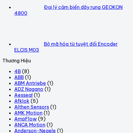
Đại lý cảm biến dây rung GEOKON
4800
Bộ mã hóa từ tuyệt đối Encoder
ELCIS M03
Thương Hiệu
4B
(8)
ABB
(1)
ABM Antriebe
(1)
ADZ Nagano
(1)
Aesseal
(1)
Afklok
(5)
Althen Sensors
(1)
AMK Motion
(1)
AmpFlow
(9)
ANCA Motion
(1)
Anderson-Negele
(1)