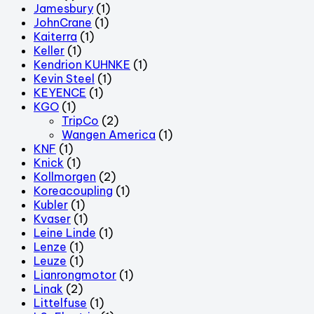
Jamesbury
(1)
JohnCrane
(1)
Kaiterra
(1)
Keller
(1)
Kendrion KUHNKE
(1)
Kevin Steel
(1)
KEYENCE
(1)
KGO
(1)
TripCo
(2)
Wangen America
(1)
KNF
(1)
Knick
(1)
Kollmorgen
(2)
Koreacoupling
(1)
Kubler
(1)
Kvaser
(1)
Leine Linde
(1)
Lenze
(1)
Leuze
(1)
Lianrongmotor
(1)
Linak
(2)
Littelfuse
(1)