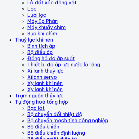
Lò đốt xác động vật
Lọc
Lưới lọc
Máy Ép Phân
Máy khuấy chìm
Sục khí chìm
Thuỷ lực khí nén
Bình tích áp
Bộ điều áp
Đồng hồ đo áp suất
Thiết bị đo áp lực nước lỗ rỗng
Xi lanh thuỷ lực
Xilanh servo
Xy lanh khí nén
Xy lanh khí nén
Trạm nguồn thủy lực
Tự động hoá tổng hợp
Bạc lót
Bộ chuyển đổi nhiệt độ
Bộ chuyển mạch tĩnh công nghiệp
Bộ điều khiển
Bộ điều khiển định lượng
Bộ điều nhiệt điện từ