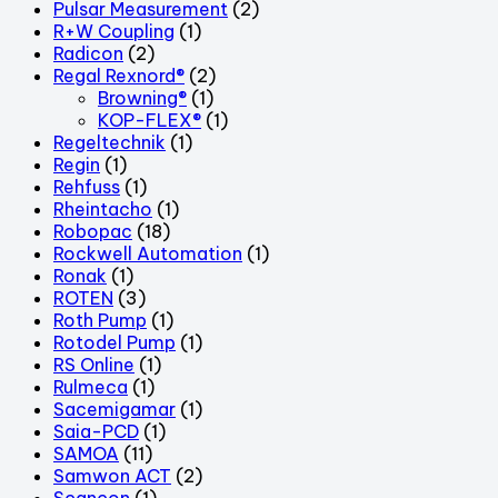
Pulsar Measurement
(2)
R+W Coupling
(1)
Radicon
(2)
Regal Rexnord®
(2)
Browning®
(1)
KOP-FLEX®
(1)
Regeltechnik
(1)
Regin
(1)
Rehfuss
(1)
Rheintacho
(1)
Robopac
(18)
Rockwell Automation
(1)
Ronak
(1)
ROTEN
(3)
Roth Pump
(1)
Rotodel Pump
(1)
RS Online
(1)
Rulmeca
(1)
Sacemigamar
(1)
Saia-PCD
(1)
SAMOA
(11)
Samwon ACT
(2)
Scancon
(1)