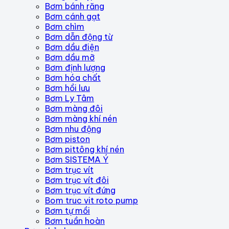
Bơm bánh răng
Bơm cánh gạt
Bơm chìm
Bơm dẫn động từ
Bơm dầu điện
Bơm dầu mỡ
Bơm định lượng
Bơm hóa chất
Bơm hồi lưu
Bơm Ly Tâm
Bơm màng đôi
Bơm màng khí nén
Bơm nhu động
Bơm piston
Bơm pittông khí nén
Bơm SISTEMA Ý
Bơm trục vít
Bơm trục vít đôi
Bơm trục vít đứng
Bom truc vit roto pump
Bơm tự mồi
Bơm tuần hoàn