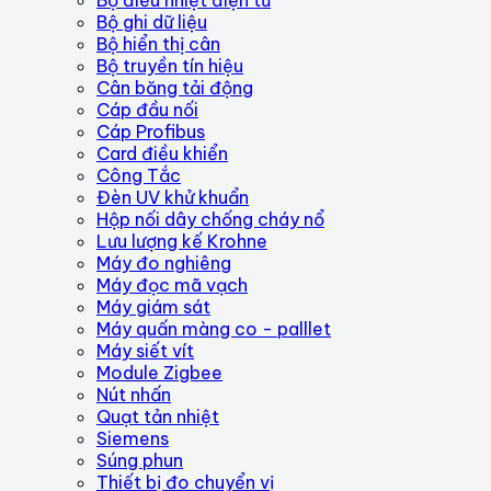
Bộ ghi dữ liệu
Bộ hiển thị cân
Bộ truyền tín hiệu
Cân băng tải động
Cáp đầu nối
Cáp Profibus
Card điều khiển
Công Tắc
Đèn UV khử khuẩn
Hộp nối dây chống cháy nổ
Lưu lượng kế Krohne
Máy đo nghiêng
Máy đọc mã vạch
Máy giám sát
Máy quấn màng co - palllet
Máy siết vít
Module Zigbee
Nút nhấn
Quạt tản nhiệt
Siemens
Súng phun
Thiết bị đo chuyển vị