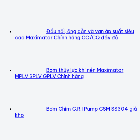
Đầu nối, ống dẫn và van áp suất siêu
cao Maximator Chính hãng CO/CQ đầy đủ
Bơm thủy lực khí nén Maximator
MPLV SPLV GPLV Chính hãng
Bơm Chìm C.R.I Pump CSM SS304 giá
kho