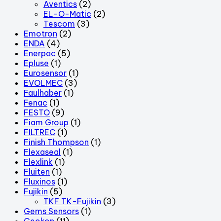
Aventics
(2)
EL-O-Matic
(2)
Tescom
(3)
Emotron
(2)
ENDA
(4)
Enerpac
(5)
Epluse
(1)
Eurosensor
(1)
EVOLMEC
(3)
Faulhaber
(1)
Fenac
(1)
FESTO
(9)
Fiam Group
(1)
FILTREC
(1)
Finish Thompson
(1)
Flexaseal
(1)
Flexlink
(1)
Fluiten
(1)
Fluxinos
(1)
Fujikin
(5)
TKF TK-Fujikin
(3)
Gems Sensors
(1)
Geokon
(11)