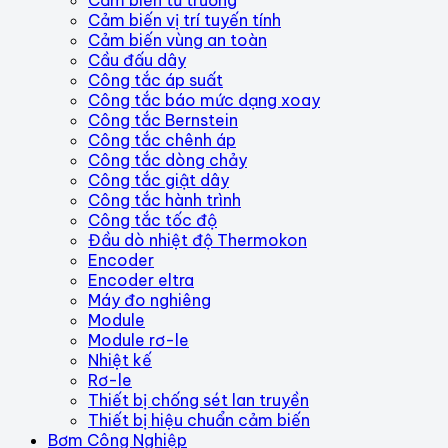
Cảm biến vị trí tuyến tính
Cảm biến vùng an toàn
Cầu đấu dây
Công tắc áp suất
Công tắc báo mức dạng xoay
Công tắc Bernstein
Công tắc chênh áp
Công tắc dòng chảy
Công tắc giật dây
Công tắc hành trình
Công tắc tốc độ
Đầu dò nhiệt độ Thermokon
Encoder
Encoder eltra
Máy đo nghiêng
Module
Module rơ-le
Nhiệt kế
Rơ-le
Thiết bị chống sét lan truyền
Thiết bị hiệu chuẩn cảm biến
Bơm Công Nghiệp