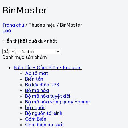
BinMaster
Trang chủ
/
Thương hiệu
/
BinMaster
Lọc
Hiển thị kết quả duy nhất
Danh mục sản phẩm
Biến tần - Cảm Biến - Encoder
Áp tô mát
Biến tần
Bộ lưu điện UPS
Bộ mã hóa
Bộ mã hóa tuyệt đối
Bộ mã hóa vòng quay Hohner
bộ nguồn
Bộ nguồn tái sinh
Cảm Biến
Cảm biến áp suất