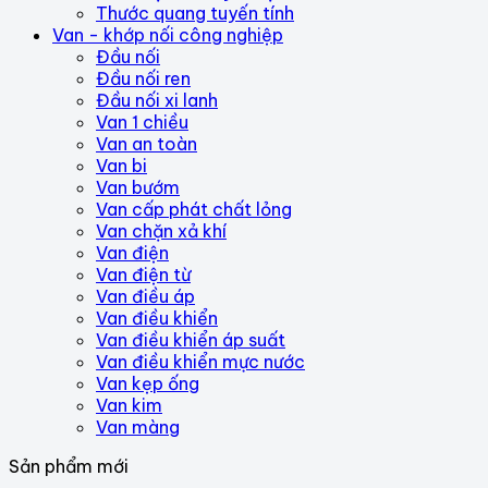
Thước quang tuyến tính
Van - khớp nối công nghiệp
Đầu nối
Đầu nối ren
Đầu nối xi lanh
Van 1 chiều
Van an toàn
Van bi
Van bướm
Van cấp phát chất lỏng
Van chặn xả khí
Van điện
Van điện từ
Van điều áp
Van điều khiển
Van điều khiển áp suất
Van điều khiển mực nước
Van kẹp ống
Van kim
Van màng
Sản phẩm mới