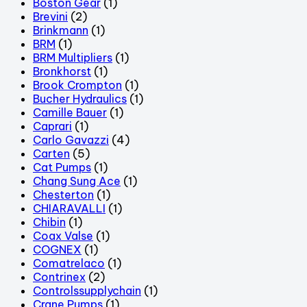
Boston Gear
(1)
Brevini
(2)
Brinkmann
(1)
BRM
(1)
BRM Multipliers
(1)
Bronkhorst
(1)
Brook Crompton
(1)
Bucher Hydraulics
(1)
Camille Bauer
(1)
Caprari
(1)
Carlo Gavazzi
(4)
Carten
(5)
Cat Pumps
(1)
Chang Sung Ace
(1)
Chesterton
(1)
CHIARAVALLI
(1)
Chibin
(1)
Coax Valse
(1)
COGNEX
(1)
Comatrelaco
(1)
Contrinex
(2)
Controlssupplychain
(1)
Crane Pumps
(1)