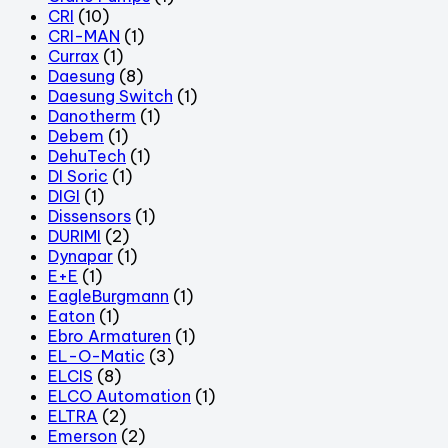
CRI
(10)
CRI-MAN
(1)
Currax
(1)
Daesung
(8)
Daesung Switch
(1)
Danotherm
(1)
Debem
(1)
DehuTech
(1)
DI Soric
(1)
DIGI
(1)
Dissensors
(1)
DURIMI
(2)
Dynapar
(1)
E+E
(1)
EagleBurgmann
(1)
Eaton
(1)
Ebro Armaturen
(1)
EL-O-Matic
(3)
ELCIS
(8)
ELCO Automation
(1)
ELTRA
(2)
Emerson
(2)