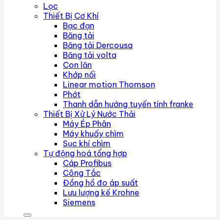
Lọc
Thiết Bị Cơ Khí
Bạc đạn
Băng tải
Băng tải Dercousa
Băng tải volta
Con lăn
Khớp nối
Linear motion Thomson
Phớt
Thanh dẫn hướng tuyến tính franke
Thiết Bị Xử Lý Nước Thải
Máy Ép Phân
Máy khuấy chìm
Sục khí chìm
Tự động hoá tổng hợp
Cáp Profibus
Công Tắc
Đồng hồ đo áp suất
Lưu lượng kế Krohne
Siemens