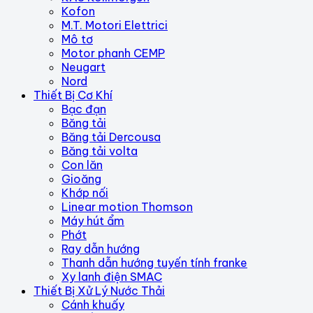
Kofon
M.T. Motori Elettrici
Mô tơ
Motor phanh CEMP
Neugart
Nord
Thiết Bị Cơ Khí
Bạc đạn
Băng tải
Băng tải Dercousa
Băng tải volta
Con lăn
Gioăng
Khớp nối
Linear motion Thomson
Máy hút ẩm
Phớt
Ray dẫn hướng
Thanh dẫn hướng tuyến tính franke
Xy lanh điện SMAC
Thiết Bị Xử Lý Nước Thải
Cánh khuấy