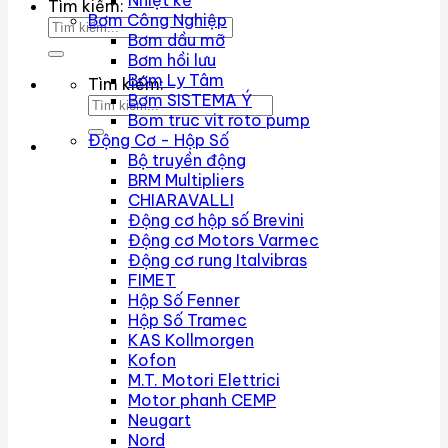
Nhiệt kế
Tìm kiếm:
Bơm Công Nghiệp
Bơm dầu mỡ
Bơm hồi lưu
Bơm Ly Tâm
Tìm kiếm:
Bơm SISTEMA Ý
Bom truc vit roto pump
Động Cơ - Hộp Số
Bộ truyền động
BRM Multipliers
CHIARAVALLI
Động cơ hộp số Brevini
Động cơ Motors Varmec
Động cơ rung Italvibras
FIMET
Hộp Số Fenner
Hộp Số Tramec
KAS Kollmorgen
Kofon
M.T. Motori Elettrici
Motor phanh CEMP
Neugart
Nord