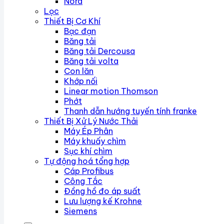
Nord
Lọc
Thiết Bị Cơ Khí
Bạc đạn
Băng tải
Băng tải Dercousa
Băng tải volta
Con lăn
Khớp nối
Linear motion Thomson
Phớt
Thanh dẫn hướng tuyến tính franke
Thiết Bị Xử Lý Nước Thải
Máy Ép Phân
Máy khuấy chìm
Sục khí chìm
Tự động hoá tổng hợp
Cáp Profibus
Công Tắc
Đồng hồ đo áp suất
Lưu lượng kế Krohne
Siemens