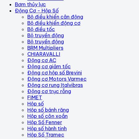
Bơm thủy lực
Động Cơ - Hộp Số
Bộ điều khiển cân động
Bộ điều khiển động cơ
Bộ điều tốc
Bộ truyền động
Bộ truyền động
BRM Multipliers
CHIARAVALLI
Động cơ AC
Động cơ giảm tốc
Động cơ hộp số Brevini
Động cơ Motors Varmec
Động cơ rung Italvibras
Động cơ trục rỗng
FIMET
Hộp số
Hộp số bánh răng
Hộp số côn xoắn
Hộp Số Fenner
Hộp số hành tinh
Hộp Số Tramec