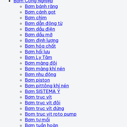
Bơm Công Nghiệp
Bơm bánh răng
Bơm cánh gạt
Bơm chìm
Bơm dẫn động từ
Bơm dầu điện
Bơm dầu mỡ
Bơm định lượng
Bơm hóa chất
Bơm hồi lưu
Bơm Ly Tâm
Bơm màng đôi
Bơm màng khí nén
Bơm nhu động
Bơm piston
Bơm pittông khí nén
Bơm SISTEMA Ý
Bơm trục vít
Bơm trục vít đôi
Bơm trục vít đứng
Bom truc vit roto pump
Bơm tự mồi
Bơm tuần hoàn