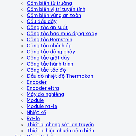
Cảm biến từ trường
Cảm biến vị trí tuyến tính
Cảm biến vùng an toàn
Cầu đấu dây
Công tắc áp suất
Công tắc báo mức dạng xoay
Công tắc Bernstein
Công tắc chênh áp
Công tắc dòng chảy
Công tắc giật dây
Công tắc hành trình
Công tắc tốc độ
Đầu dò nhiệt độ Thermokon
Encoder
Encoder eltra
Máy đo nghiêng
Module
Module rơ-le
Nhiệt kế
Rơ-le
Thiết bị chống sét lan truyền
Thiết bị hiệu chuẩn cảm biến