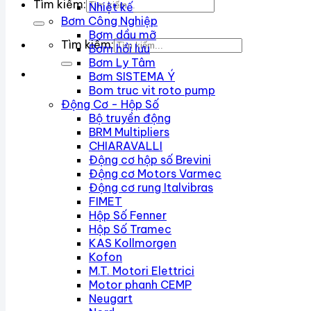
Tìm kiếm:
Nhiệt kế
Bơm Công Nghiệp
Bơm dầu mỡ
Tìm kiếm:
Bơm hồi lưu
Bơm Ly Tâm
Bơm SISTEMA Ý
Bom truc vit roto pump
Động Cơ - Hộp Số
Bộ truyền động
BRM Multipliers
CHIARAVALLI
Động cơ hộp số Brevini
Động cơ Motors Varmec
Động cơ rung Italvibras
FIMET
Hộp Số Fenner
Hộp Số Tramec
KAS Kollmorgen
Kofon
M.T. Motori Elettrici
Motor phanh CEMP
Neugart