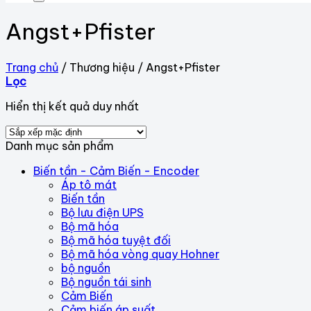
Angst+Pfister
Trang chủ
/
Thương hiệu
/
Angst+Pfister
Lọc
Hiển thị kết quả duy nhất
Danh mục sản phẩm
Biến tần - Cảm Biến - Encoder
Áp tô mát
Biến tần
Bộ lưu điện UPS
Bộ mã hóa
Bộ mã hóa tuyệt đối
Bộ mã hóa vòng quay Hohner
bộ nguồn
Bộ nguồn tái sinh
Cảm Biến
Cảm biến áp suất