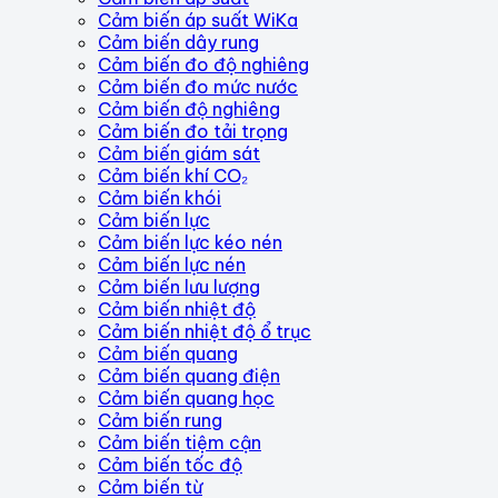
Cảm biến áp suất WiKa
Cảm biến dây rung
Cảm biến đo độ nghiêng
Cảm biến đo mức nước
Cảm biến độ nghiêng
Cảm biến đo tải trọng
Cảm biến giám sát
Cảm biến khí CO₂
Cảm biến khói
Cảm biến lực
Cảm biến lực kéo nén
Cảm biến lực nén
Cảm biến lưu lượng
Cảm biến nhiệt độ
Cảm biến nhiệt độ ổ trục
Cảm biến quang
Cảm biến quang điện
Cảm biến quang học
Cảm biến rung
Cảm biến tiệm cận
Cảm biến tốc độ
Cảm biến từ