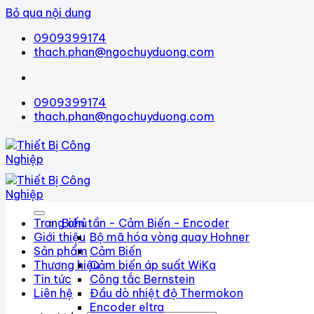
Bỏ qua nội dung
0909399174
thach.phan@ngochuyduong.com
0909399174
thach.phan@ngochuyduong.com
Trang chủ
Biến tần - Cảm Biến - Encoder
Giới thiệu
Bộ mã hóa vòng quay Hohner
Sản phẩm
Cảm Biến
Thương hiệu
Cảm biến áp suất WiKa
Tin tức
Công tắc Bernstein
Liên hệ
Đầu dò nhiệt độ Thermokon
Encoder eltra