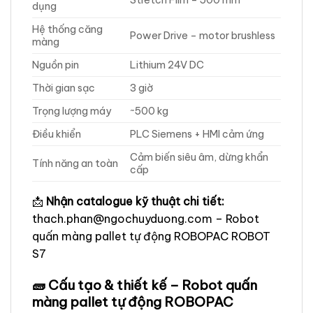
dụng
Hệ thống căng
Power Drive – motor brushless
màng
Nguồn pin
Lithium 24V DC
Thời gian sạc
3 giờ
Trọng lượng máy
~500 kg
Điều khiển
PLC Siemens + HMI cảm ứng
Cảm biến siêu âm, dừng khẩn
Tính năng an toàn
cấp
📩
Nhận catalogue kỹ thuật chi tiết:
thach.phan@ngochuyduong.com – Robot
quấn màng pallet tự động ROBOPAC ROBOT
S7
🧱 Cấu tạo & thiết kế – Robot quấn
màng pallet tự động ROBOPAC