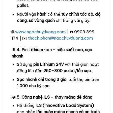
pallet.
Người vận hành có thể
tùy chỉnh tốc độ, độ
căng, số vòng quấn
chỉ trong vài giây.
🌐
www.ngochuyduong.com
| ☎️ 0909 399
174 | ✉️
thach.phan@ngochuyduong.com
🔋 4. Pin Lithium-ion – hiệu suất cao, sạc
nhanh
Sử dụng
pin Lithium 24V
với thời gian hoạt
động lên đến
250–300 pallet/lần sạc
.
Sạc nhanh chỉ trong 3 giờ
, tuổi thọ pin trên
1.000 chu kỳ sạc
.
🧩 5. Công nghệ ILS – thay màng dễ dàng
Hệ thống
ILS (Innovative Load System)
cho phép
lắp cuộn màng nhanh và an toàn