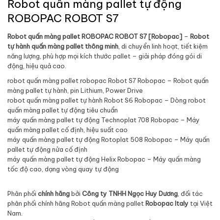
Robot quấn màng pallet tự động
ROBOPAC ROBOT S7
Robot quấn màng pallet ROBOPAC ROBOT S7 [Robopac]
–
Robot
tự hành quấn màng pallet thông minh
, di chuyển linh hoạt, tiết kiệm
năng lượng, phù hợp mọi kích thước pallet – giải pháp đóng gói di
động, hiệu quả cao.
robot quấn màng pallet robopac Robot S7 Robopac – Robot quấn
màng pallet tự hành, pin Lithium, Power Drive
robot quấn màng pallet tự hành Robot S6 Robopac – Dòng robot
quấn màng pallet tự động tiêu chuẩn
máy quấn màng pallet tự động Technoplat 708 Robopac – Máy
quấn màng pallet cố định, hiệu suất cao
máy quấn màng pallet tự động Rotoplat 508 Robopac – Máy quấn
pallet tự động nửa cố định
máy quấn màng pallet tự động Helix Robopac – Máy quấn màng
tốc độ cao, dạng vòng quay tự động
Phân phối
chính hãng
bởi
Công ty TNHH Ngọc Huy Dương
, đối tác
phân phối chính hãng Robot quấn màng pallet
Robopac Italy
tại Việt
Nam.