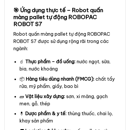
🎯 Ứng dụng thực tế – Robot quấn
màng pallet tự động ROBOPAC
ROBOT S7
Robot quấn màng pallet tự động ROBOPAC
ROBOT S7 được sử dụng rộng rãi trong các
ngành:
🧃
Thực phẩm – đồ uống:
nước ngọt, sữa,
bia, nước khoáng
📦
Hàng tiêu dùng nhanh (FMCG):
chất tẩy
rửa, mỹ phẩm, giấy, bao bì
🧱
Vật liệu xây dựng:
sơn, xi măng, gạch
men, gỗ, thép
💊
Dược phẩm & y tế:
thùng thuốc, chai lọ,
khay sản phẩm