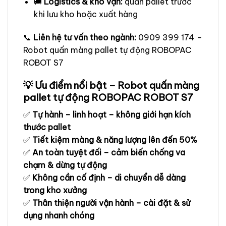
🚚
Logistics & kho vận:
quấn pallet trước
khi lưu kho hoặc xuất hàng
📞
Liên hệ tư vấn theo ngành:
0909 399 174 –
Robot quấn màng pallet tự động ROBOPAC
ROBOT S7
💡 Ưu điểm nổi bật – Robot quấn màng
pallet tự động ROBOPAC ROBOT S7
✅
Tự hành – linh hoạt – không giới hạn kích
thước pallet
✅
Tiết kiệm màng & năng lượng lên đến 50%
✅
An toàn tuyệt đối – cảm biến chống va
chạm & dừng tự động
✅
Không cần cố định – di chuyển dễ dàng
trong kho xưởng
✅
Thân thiện người vận hành – cài đặt & sử
dụng nhanh chóng