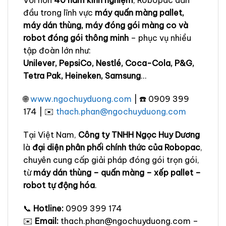
Với hơn
40 năm kinh nghiệm
, Robopac dẫn
đầu trong lĩnh vực
máy quấn màng pallet,
máy dán thùng, máy đóng gói màng co và
robot đóng gói thông minh
– phục vụ nhiều
tập đoàn lớn như:
Unilever, PepsiCo, Nestlé, Coca-Cola, P&G,
Tetra Pak, Heineken, Samsung
…
🌐
www.ngochuyduong.com
| ☎️ 0909 399
174 | ✉️
thach.phan@ngochuyduong.com
Tại Việt Nam,
Công ty TNHH Ngọc Huy Dương
là
đại diện phân phối chính thức của Robopac
,
chuyên cung cấp giải pháp đóng gói trọn gói,
từ
máy dán thùng – quấn màng – xếp pallet –
robot tự động hóa
.
📞
Hotline:
0909 399 174
✉️
Email:
thach.phan@ngochuyduong.com –