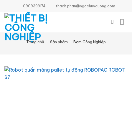
Bỏ
0909399174
thach.phan@ngochuyduong.com
qua
nội
dung
Trang chủ
/
Sản phẩm
/
Bơm Công Nghiệp