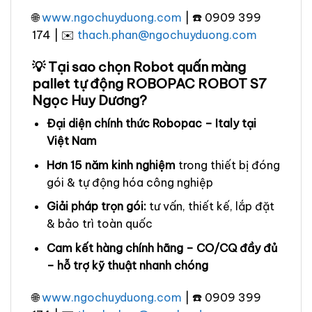
🌐
www.ngochuyduong.com
| ☎️ 0909 399
174 | ✉️
thach.phan@ngochuyduong.com
💡 Tại sao chọn Robot quấn màng
pallet tự động ROBOPAC ROBOT S7
Ngọc Huy Dương?
Đại diện chính thức Robopac – Italy tại
Việt Nam
Hơn 15 năm kinh nghiệm
trong thiết bị đóng
gói & tự động hóa công nghiệp
Giải pháp trọn gói:
tư vấn, thiết kế, lắp đặt
& bảo trì toàn quốc
Cam kết hàng chính hãng – CO/CQ đầy đủ
– hỗ trợ kỹ thuật nhanh chóng
🌐
www.ngochuyduong.com
| ☎️ 0909 399