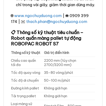
chỉ trong vài giây, giảm thời gian dừng máy.
🌐
www.ngochuyduong.com
| ☎️ 0909 399
174 | ✉️
thach.phan@ngochuyduong.com
📋 Thông số kỹ thuật tiêu chuẩn –
Robot quấn màng pallet tự động
ROBOPAC ROBOT S7
Thông số kỹ thuật
Giá trị điển hình
Chiều cao quấn
2200 mm (tùy chọn
tối đa
2700/3200 mm)
Tốc độ quay vòng
35–80 vòng/phút
Tốc độ di chuyển
50–100 m/phút
Đường kính pallet
Không giới hạn
Tải trọng pallet
Không giới hạn
Loại màng sử
Stretch Film – 500 mm