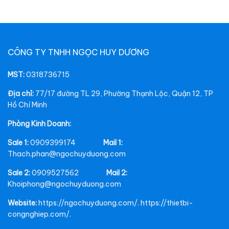
CÔNG TY TNHH NGỌC HUY DƯƠNG
MST:
0318736715
Địa chỉ:
77/17 đường TL 29, Phường Thạnh Lộc, Quận 12, TP
Hồ Chí Minh
Phòng Kinh Doanh:
Sale 1:
0909399174
Mail 1:
Thach.phan@ngochuyduong.com
Sale 2:
0909527562
Mail 2:
Khoiphong@ngochuyduong.com
Website:
https://ngochuyduong.com/. https://thietbi-
congnghiep.com/.