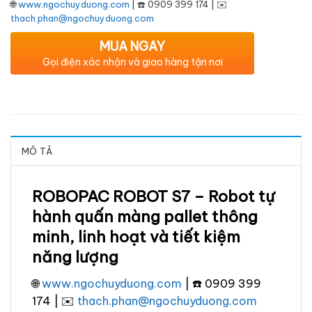
🌐
www.ngochuyduong.com
| ☎️ 0909 399 174 | ✉️
thach.phan@ngochuyduong.com
MUA NGAY
Gọi điện xác nhận và giao hàng tận nơi
MÔ TẢ
ROBOPAC ROBOT S7 – Robot tự
hành quấn màng pallet thông
minh, linh hoạt và tiết kiệm
năng lượng
🌐
www.ngochuyduong.com
| ☎️ 0909 399
174 | ✉️
thach.phan@ngochuyduong.com