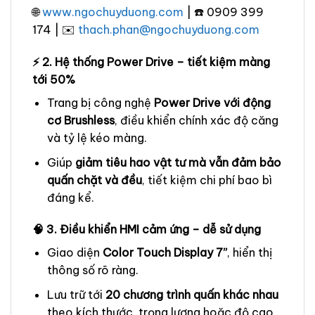
🌐
www.ngochuyduong.com
| ☎️ 0909 399
174 | ✉️
thach.phan@ngochuyduong.com
⚡ 2. Hệ thống Power Drive – tiết kiệm màng
tới 50%
Trang bị công nghệ
Power Drive với động
cơ Brushless
, điều khiển chính xác độ căng
và tỷ lệ kéo màng.
Giúp
giảm tiêu hao vật tư mà vẫn đảm bảo
quấn chặt và đều
, tiết kiệm chi phí bao bì
đáng kể.
🧠 3. Điều khiển HMI cảm ứng – dễ sử dụng
Giao diện
Color Touch Display 7”
, hiển thị
thông số rõ ràng.
Lưu trữ tới
20 chương trình quấn khác nhau
theo kích thước, trọng lượng hoặc độ cao