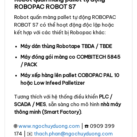
ROBOPAC ROBOT S7
Robot quấn màng pallet tự động ROBOPAC
ROBOT S7 có thể hoạt động độc lập hoặc
kết hợp với các thiết bị Robopac khác:
Máy dán thùng Robotape TBDA / TBDE
Máy đóng gói màng co COMBITECH 5845
/ PACK
Máy xếp hàng lên pallet COBOPAC PAL 10
hoặc Low Infeed Palletizer
Tương thích với hệ thống điều khiển
PLC /
SCADA / MES
, sẵn sàng cho mô hình
nhà máy
thông minh (Smart Factory)
.
🌐
www.ngochuyduong.com
| ☎️ 0909 399
174 | ✉️
thach.phan@ngochuyduong.com