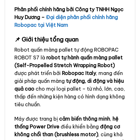
Phân phối chính hãng bởi Công ty TNHH Ngọc
Huy Dương –
Đại diện phân phối chính hãng
Robopac tại Việt Nam
📌 Giới thiệu tổng quan
Robot quấn màng pallet tự động ROBOPAC
ROBOT S7 là
robot tự hành quấn màng pallet
(Self-Propelled Stretch Wrapping Robot)
được phát triển bởi
Robopac Italy
, mang đến
giải pháp quấn màng
tự động, di động và hiệu
quả cao
cho mọi loại pallet – từ nhỏ, lớn, cao,
thấp đến những kiện hàng có hình dạng không
tiêu chuẩn.
Máy được trang bị
cảm biến thông minh
,
hệ
thống Power Drive
điều khiển bằng
động cơ
không chổi than (brushless motor)
, cùng khả