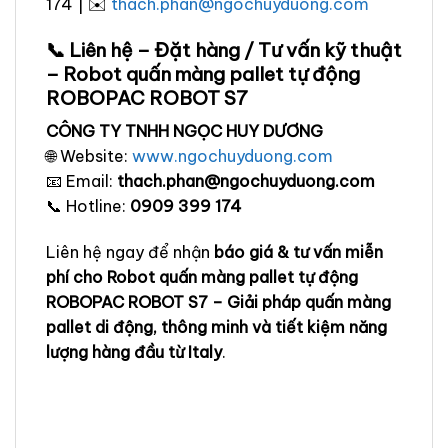
174 | ✉️
thach.phan@ngochuyduong.com
📞 Liên hệ – Đặt hàng / Tư vấn kỹ thuật
– Robot quấn màng pallet tự động
ROBOPAC ROBOT S7
CÔNG TY TNHH NGỌC HUY DƯƠNG
🌐 Website:
www.ngochuyduong.com
📧 Email:
thach.phan@ngochuyduong.com
📞 Hotline:
0909 399 174
Liên hệ ngay để nhận
báo giá & tư vấn miễn
phí cho Robot quấn màng pallet tự động
ROBOPAC ROBOT S7 – Giải pháp quấn màng
pallet di động, thông minh và tiết kiệm năng
lượng hàng đầu từ Italy
.