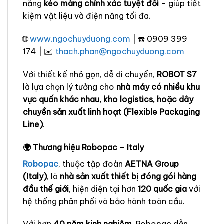
năng
kéo màng chính xác tuyệt đối
– giúp tiết
kiệm vật liệu và điện năng tối đa.
🌐
www.ngochuyduong.com
| ☎️ 0909 399
174 | ✉️
thach.phan@ngochuyduong.com
Với thiết kế nhỏ gọn, dễ di chuyển,
ROBOT S7
là lựa chọn lý tưởng cho
nhà máy có nhiều khu
vực quấn khác nhau, kho logistics, hoặc dây
chuyền sản xuất linh hoạt (Flexible Packaging
Line)
.
🌍 Thương hiệu Robopac – Italy
Robopac
, thuộc tập đoàn
AETNA Group
(Italy)
, là
nhà sản xuất thiết bị đóng gói hàng
đầu thế giới
, hiện diện tại hơn
120 quốc gia
với
hệ thống phân phối và bảo hành toàn cầu.