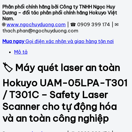
Phân phối chính hãng bởi Công ty TNHH Ngọc Huy
Dương – đối tác phân phối chính hãng Hokuyo Việt
Nam.
🌐
www.ngochuyduong.com
| ☎ 0909 399 174 | ✉
thach.phan@ngochuyduong.com
Mua ngay
Gọi điện xác nhận và giao hàng tận nơi
Mô tả
🏷 Máy quét laser an toàn
Hokuyo UAM-05LPA-T301
/ T301C – Safety Laser
Scanner cho tự động hóa
và an toàn công nghiệp