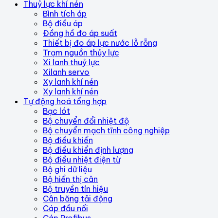
Thuỷ lực khí nén
Bình tích áp
Bộ điều áp
Đồng hồ đo áp suất
Thiết bị đo áp lực nước lỗ rỗng
Trạm nguồn thủy lực
Xi lanh thuỷ lực
Xilanh servo
Xy lanh khí nén
Xy lanh khí nén
Tự động hoá tổng hợp
Bạc lót
Bộ chuyển đổi nhiệt độ
Bộ chuyển mạch tĩnh công nghiệp
Bộ điều khiển
Bộ điều khiển định lượng
Bộ điều nhiệt điện từ
Bộ ghi dữ liệu
Bộ hiển thị cân
Bộ truyền tín hiệu
Cân băng tải động
Cáp đầu nối