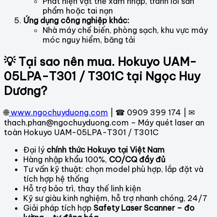
Phát hiện vật thể xâm nhập, tránh lỗi sản
phẩm hoặc tai nạn
Ứng dụng công nghiệp khác:
Nhà máy chế biến, phòng sạch, khu vực máy
móc nguy hiểm, băng tải
💡 Tại sao nên mua. Hokuyo UAM-
05LPA-T301 / T301C tại Ngọc Huy
Dương?
🌐
www.ngochuyduong.com
| ☎ 0909 399 174 | ✉
thach.phan@ngochuyduong.com – Máy quét laser an
toàn Hokuyo UAM-05LPA-T301 / T301C
Đại lý
chính thức Hokuyo tại Việt Nam
Hàng nhập khẩu 100%,
CO/CQ đầy đủ
Tư vấn kỹ thuật: chọn model phù hợp, lắp đặt và
tích hợp hệ thống
Hỗ trợ bảo trì, thay thế linh kiện
Kỹ sư giàu kinh nghiệm, hỗ trợ nhanh chóng, 24/7
Giải pháp tích hợp
Safety Laser Scanner – đo