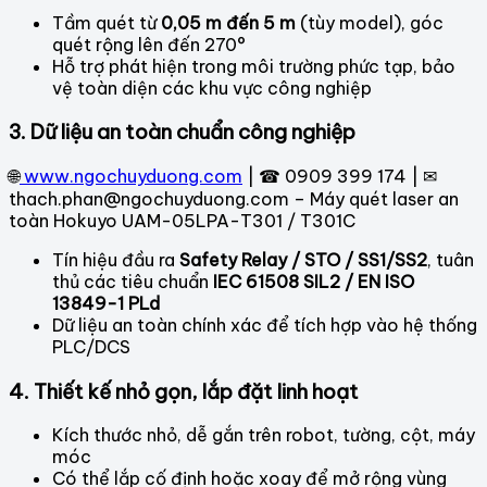
Tầm quét từ
0,05 m đến 5 m
(tùy model), góc
quét rộng lên đến 270°
Hỗ trợ phát hiện trong môi trường phức tạp, bảo
vệ toàn diện các khu vực công nghiệp
3. Dữ liệu an toàn chuẩn công nghiệp
🌐
www.ngochuyduong.com
| ☎ 0909 399 174 | ✉
thach.phan@ngochuyduong.com – Máy quét laser an
toàn Hokuyo UAM-05LPA-T301 / T301C
Tín hiệu đầu ra
Safety Relay / STO / SS1/SS2
, tuân
thủ các tiêu chuẩn
IEC 61508 SIL2 / EN ISO
13849-1 PLd
Dữ liệu an toàn chính xác để tích hợp vào hệ thống
PLC/DCS
4. Thiết kế nhỏ gọn, lắp đặt linh hoạt
Kích thước nhỏ, dễ gắn trên robot, tường, cột, máy
móc
Có thể lắp cố định hoặc xoay để mở rộng vùng