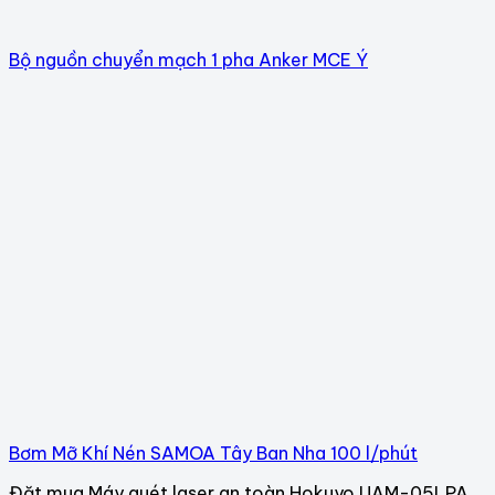
Bộ nguồn chuyển mạch 1 pha Anker MCE Ý
Bơm Mỡ Khí Nén SAMOA Tây Ban Nha 100 l/phút
Đặt mua Máy quét laser an toàn Hokuyo UAM-05LPA