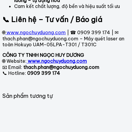
lường – tự động hóa
Cam kết chất lượng, độ bền và hiệu suất tối ưu
📞 Liên hệ – Tư vấn / Báo giá
🌐
www.ngochuyduong.com
| ☎ 0909 399 174 | ✉
thach.phan@ngochuyduong.com – Máy quét laser an
toàn Hokuyo UAM-05LPA-T301 / T301C
CÔNG TY TNHH NGỌC HUY DƯƠNG
🌐 Website:
www.ngochuyduong.com
📧 Email:
thach.phan@ngochuyduong.com
📞 Hotline:
0909 399 174
Sản phẩm tương tự