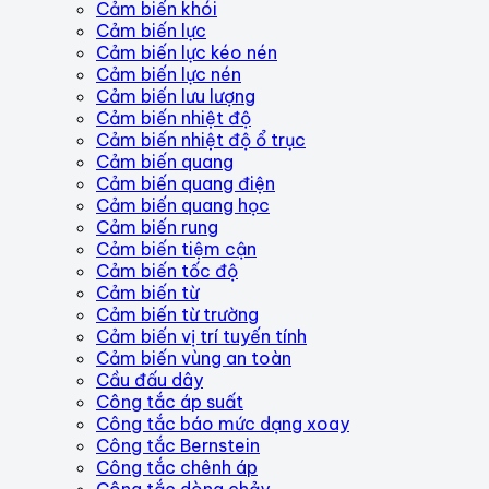
Cảm biến khói
Cảm biến lực
Cảm biến lực kéo nén
Cảm biến lực nén
Cảm biến lưu lượng
Cảm biến nhiệt độ
Cảm biến nhiệt độ ổ trục
Cảm biến quang
Cảm biến quang điện
Cảm biến quang học
Cảm biến rung
Cảm biến tiệm cận
Cảm biến tốc độ
Cảm biến từ
Cảm biến từ trường
Cảm biến vị trí tuyến tính
Cảm biến vùng an toàn
Cầu đấu dây
Công tắc áp suất
Công tắc báo mức dạng xoay
Công tắc Bernstein
Công tắc chênh áp