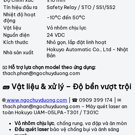
Tín hiệu đầu ra
Safety Relay / STO / SS1/SS2
Nhiệt độ hoạt
-10°C đến 50°C
động
Vật liệu
Vỏ nhôm chịu lực
Nguồn điện
24 VDC
Kích thước
Nhỏ gọn, lắp đặt linh hoạt
Hokuyo Automatic Co., Ltd – Nhật
Nhà sản xuất
Bản
📧
Hỗ trợ lựa chọn model theo ứng dụng:
thach.phan@ngochuyduong.com
🧱 Vật liệu & xử lý – Độ bền vượt trội
🌐
www.ngochuyduong.com
| ☎ 0909 399 174 | ✉
thach.phan@ngochuyduong.com – Máy quét laser an
toàn Hokuyo UAM-05LPA-T301 / T301C
Vỏ nhôm chịu lực
, chống rung, va đập và ăn mòn
Đầu quét laser
bảo vệ chống bụi và ánh sáng