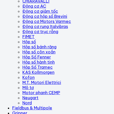
CHIARAVALLI
Động cơ AC
Động cơ giảm tốc
Động cơ hộp số Brevini
Động cơ Motors Varmec
Động cơ rung Italvibras
Động cơ trục rỗng
FIMET
Hộp số
Hộp số bánh răng
Hộp số côn xoắn
Hộp Số Fenner
Hộp số hành tinh
Hộp Số Tramec
KAS Kollmorgen
Kofon
M.T. Motori Elettrici
Mô tơ
Motor phanh CEMP
Neugart
Nord
Fieldbus & Multipole
Gripper