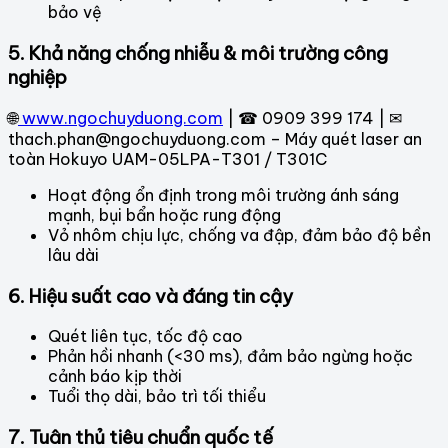
bảo vệ
5. Khả năng chống nhiễu & môi trường công
nghiệp
🌐
www.ngochuyduong.com
| ☎ 0909 399 174 | ✉
thach.phan@ngochuyduong.com – Máy quét laser an
toàn Hokuyo UAM-05LPA-T301 / T301C
Hoạt động ổn định trong môi trường ánh sáng
mạnh, bụi bẩn hoặc rung động
Vỏ nhôm chịu lực, chống va đập, đảm bảo độ bền
lâu dài
6. Hiệu suất cao và đáng tin cậy
Quét liên tục, tốc độ cao
Phản hồi nhanh (<30 ms), đảm bảo ngừng hoặc
cảnh báo kịp thời
Tuổi thọ dài, bảo trì tối thiểu
7. Tuân thủ tiêu chuẩn quốc tế