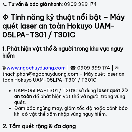
📞
Tư vấn & báo giá nhanh:
0909 399 174
⚙ Tính năng kỹ thuật nổi bật – Máy
quét laser an toàn Hokuyo UAM-
05LPA-T301 / T301C
1. Phát hiện vật thể & người trong khu vực nguy
hiểm
🌐
www.ngochuyduong.com
| ☎ 0909 399 174 | ✉
thach.phan@ngochuyduong.com – Máy quét laser an
toàn Hokuyo UAM-05LPA-T301 / T301C
UAM-05LPA-T301 / T301C sử dụng
laser quét 2D
an toàn
để phát hiện vật thể và người trong vùng
quét.
Đảm bảo ngừng máy, giảm tốc độ hoặc cảnh báo
khi có vật thể xâm nhập vùng nguy hiểm.
2. Tầm quét rộng & đa dạng