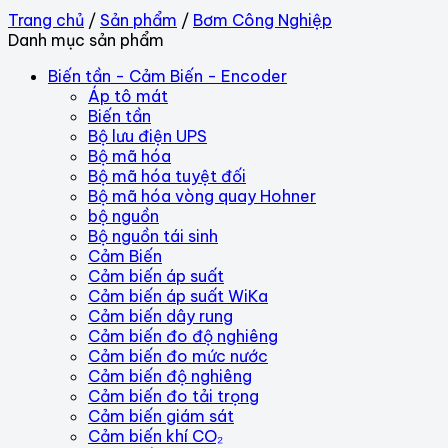
Trang chủ
/
Sản phẩm
/
Bơm Công Nghiệp
Danh mục sản phẩm
Biến tần - Cảm Biến - Encoder
Áp tô mát
Biến tần
Bộ lưu điện UPS
Bộ mã hóa
Bộ mã hóa tuyệt đối
Bộ mã hóa vòng quay Hohner
bộ nguồn
Bộ nguồn tái sinh
Cảm Biến
Cảm biến áp suất
Cảm biến áp suất WiKa
Cảm biến dây rung
Cảm biến đo độ nghiêng
Cảm biến đo mức nước
Cảm biến độ nghiêng
Cảm biến đo tải trọng
Cảm biến giám sát
Cảm biến khí CO₂