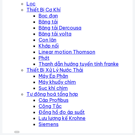
Lọc
Thiết Bị Cơ Khí
Bạc đạn
Băng tải
Băng tải Dercousa
Băng tải volta
Con lăn
Khớp nối
Linear motion Thomson
Phớt
Thanh dẫn hướng tuyến tính franke
Thiết Bị Xử Lý Nước Thải
Máy Ép Phân
Máy khuấy chìm
Sục khí chìm
Tự động hoá tổng hợp
Cáp Profibus
Công Tắc
Đồng hồ đo áp suất
Lưu lượng kế Krohne
Siemens