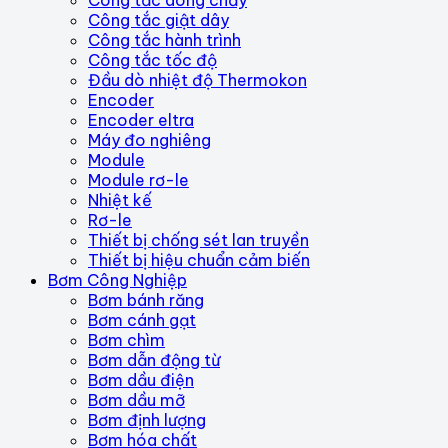
Công tắc dòng chảy
Công tắc giật dây
Công tắc hành trình
Công tắc tốc độ
Đầu dò nhiệt độ Thermokon
Encoder
Encoder eltra
Máy đo nghiêng
Module
Module rơ-le
Nhiệt kế
Rơ-le
Thiết bị chống sét lan truyền
Thiết bị hiệu chuẩn cảm biến
Bơm Công Nghiệp
Bơm bánh răng
Bơm cánh gạt
Bơm chìm
Bơm dẫn động từ
Bơm dầu điện
Bơm dầu mỡ
Bơm định lượng
Bơm hóa chất