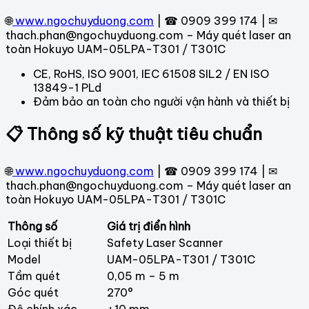
🌐
www.ngochuyduong.com
| ☎ 0909 399 174 | ✉
thach.phan@ngochuyduong.com – Máy quét laser an
toàn Hokuyo UAM-05LPA-T301 / T301C
CE, RoHS, ISO 9001, IEC 61508 SIL2 / EN ISO
13849-1 PLd
Đảm bảo an toàn cho người vận hành và thiết bị
📋 Thông số kỹ thuật tiêu chuẩn
🌐
www.ngochuyduong.com
| ☎ 0909 399 174 | ✉
thach.phan@ngochuyduong.com – Máy quét laser an
toàn Hokuyo UAM-05LPA-T301 / T301C
Thông số
Giá trị điển hình
Loại thiết bị
Safety Laser Scanner
Model
UAM-05LPA-T301 / T301C
Tầm quét
0,05 m – 5 m
Góc quét
270°
Độ chính xác
±10 mm