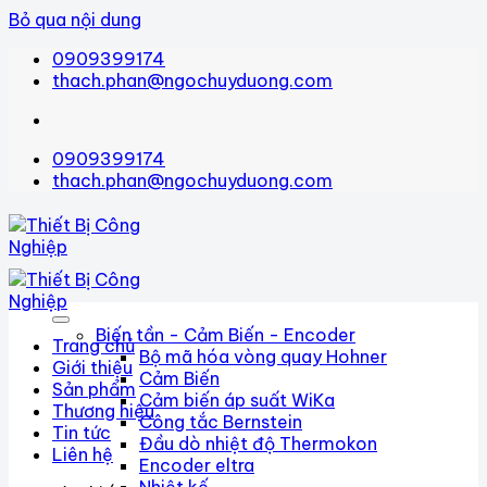
Bỏ qua nội dung
0909399174
thach.phan@ngochuyduong.com
0909399174
thach.phan@ngochuyduong.com
Biến tần - Cảm Biến - Encoder
Trang chủ
Bộ mã hóa vòng quay Hohner
Giới thiệu
Cảm Biến
Sản phẩm
Cảm biến áp suất WiKa
Thương hiệu
Công tắc Bernstein
Tin tức
Đầu dò nhiệt độ Thermokon
Liên hệ
Encoder eltra