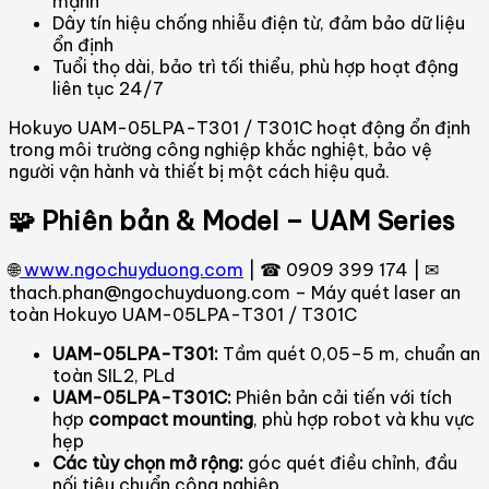
mạnh
Dây tín hiệu chống nhiễu điện từ, đảm bảo dữ liệu
ổn định
Tuổi thọ dài, bảo trì tối thiểu, phù hợp hoạt động
liên tục 24/7
Hokuyo UAM-05LPA-T301 / T301C hoạt động ổn định
trong môi trường công nghiệp khắc nghiệt, bảo vệ
người vận hành và thiết bị một cách hiệu quả.
🧩 Phiên bản & Model – UAM Series
🌐
www.ngochuyduong.com
| ☎ 0909 399 174 | ✉
thach.phan@ngochuyduong.com – Máy quét laser an
toàn Hokuyo UAM-05LPA-T301 / T301C
UAM-05LPA-T301:
Tầm quét 0,05–5 m, chuẩn an
toàn SIL2, PLd
UAM-05LPA-T301C:
Phiên bản cải tiến với tích
hợp
compact mounting
, phù hợp robot và khu vực
hẹp
Các tùy chọn mở rộng:
góc quét điều chỉnh, đầu
nối tiêu chuẩn công nghiệp