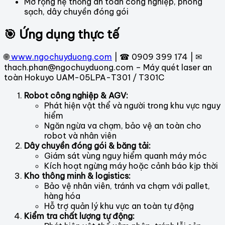
Mở rộng hệ thống an toàn công nghiệp, phòng
sạch, dây chuyền đóng gói
🎯 Ứng dụng thực tế
🌐
www.ngochuyduong.com
| ☎ 0909 399 174 | ✉
thach.phan@ngochuyduong.com – Máy quét laser an
toàn Hokuyo UAM-05LPA-T301 / T301C
Robot công nghiệp & AGV:
Phát hiện vật thể và người trong khu vực nguy
hiểm
Ngăn ngừa va chạm, bảo vệ an toàn cho
robot và nhân viên
Dây chuyền đóng gói & băng tải:
Giám sát vùng nguy hiểm quanh máy móc
Kích hoạt ngừng máy hoặc cảnh báo kịp thời
Kho thông minh & logistics:
Bảo vệ nhân viên, tránh va chạm với pallet,
hàng hóa
Hỗ trợ quản lý khu vực an toàn tự động
Kiểm tra chất lượng tự động: