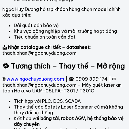
Ngọc Huy Dương hỗ trợ khách hàng chọn model chính
xác dựa trên:
Dải quét cần bảo vệ
Khu vực công nghiệp và môi trường hoạt động
Tiêu chuẩn an toàn cần đạt
📩
Nhận catalogue chi tiết – datasheet:
thach.phan@ngochuyduong.com
🔁 Tương thích – Thay thế – Mở rộng
🌐
www.ngochuyduong.com
| ☎ 0909 399 174 | ✉
thach.phan@ngochuyduong.com – Máy quét laser an
toàn Hokuyo UAM-05LPA-T301 / T301C
Tích hợp với PLC, DCS, SCADA
Thay thế các Safety Laser Scanner cũ mà không
thay đổi hệ thống
Kết hợp với
băng tải, robot AGV, hệ thống bảo vệ
dây chuyền