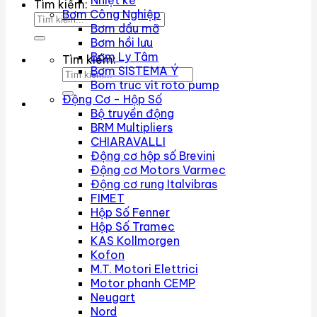
Nhiệt kế
Tìm kiếm:
Bơm Công Nghiệp
Bơm dầu mỡ
Bơm hồi lưu
Bơm Ly Tâm
Tìm kiếm:
Bơm SISTEMA Ý
Bom truc vit roto pump
Động Cơ - Hộp Số
Bộ truyền động
BRM Multipliers
CHIARAVALLI
Động cơ hộp số Brevini
Động cơ Motors Varmec
Động cơ rung Italvibras
FIMET
Hộp Số Fenner
Hộp Số Tramec
KAS Kollmorgen
Kofon
M.T. Motori Elettrici
Motor phanh CEMP
Neugart
Nord