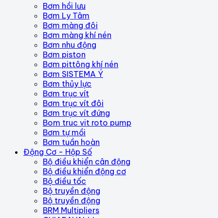
Bơm hồi lưu
Bơm Ly Tâm
Bơm màng đôi
Bơm màng khí nén
Bơm nhu động
Bơm piston
Bơm pittông khí nén
Bơm SISTEMA Ý
Bơm thủy lực
Bơm trục vít
Bơm trục vít đôi
Bơm trục vít đứng
Bom truc vit roto pump
Bơm tự mồi
Bơm tuần hoàn
Động Cơ - Hộp Số
Bộ điều khiển cân động
Bộ điều khiển động cơ
Bộ điều tốc
Bộ truyền động
Bộ truyền động
BRM Multipliers