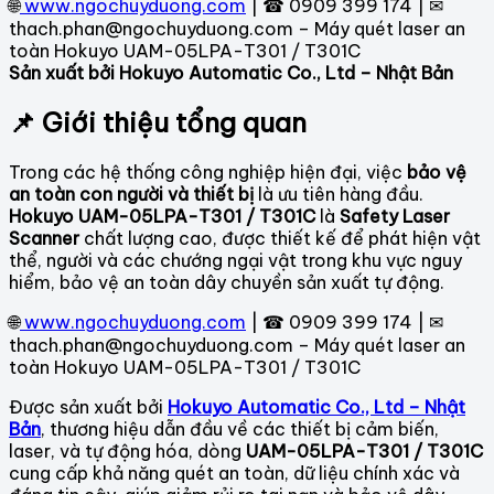
🌐
www.ngochuyduong.com
| ☎ 0909 399 174 | ✉
thach.phan@ngochuyduong.com – Máy quét laser an
toàn Hokuyo UAM-05LPA-T301 / T301C
Sản xuất bởi Hokuyo Automatic Co., Ltd – Nhật Bản
📌 Giới thiệu tổng quan
Trong các hệ thống công nghiệp hiện đại, việc
bảo vệ
an toàn con người và thiết bị
là ưu tiên hàng đầu.
Hokuyo UAM-05LPA-T301 / T301C
là
Safety Laser
Scanner
chất lượng cao, được thiết kế để phát hiện vật
thể, người và các chướng ngại vật trong khu vực nguy
hiểm, bảo vệ an toàn dây chuyền sản xuất tự động.
🌐
www.ngochuyduong.com
| ☎ 0909 399 174 | ✉
thach.phan@ngochuyduong.com – Máy quét laser an
toàn Hokuyo UAM-05LPA-T301 / T301C
Được sản xuất bởi
Hokuyo Automatic Co., Ltd – Nhật
Bản
, thương hiệu dẫn đầu về các thiết bị cảm biến,
laser, và tự động hóa, dòng
UAM-05LPA-T301 / T301C
cung cấp khả năng quét an toàn, dữ liệu chính xác và