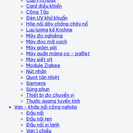
Cáp Profibus
Card điều khiển
Công Tắc
Đèn UV khử khuẩn
Hộp nối dây chống cháy nổ
Lưu lượng kế Krohne
Máy đo nghiêng
Máy đọc mã vạch
Máy giám sát
Máy quấn màng co - palllet
Máy siết vít
Module Zigbee
Nút nhấn
Quạt tản nhiệt
Siemens
Súng phun
Thiết bị đo chuyển vị
Thước quang tuyến tính
Van - khớp nối công nghiệp
Đầu nối
Đầu nối ren
Đầu nối xi lanh
Van 1 chiều