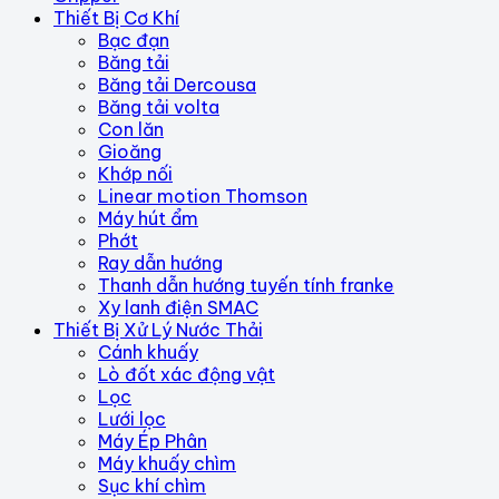
Thiết Bị Cơ Khí
Bạc đạn
Băng tải
Băng tải Dercousa
Băng tải volta
Con lăn
Gioăng
Khớp nối
Linear motion Thomson
Máy hút ẩm
Phớt
Ray dẫn hướng
Thanh dẫn hướng tuyến tính franke
Xy lanh điện SMAC
Thiết Bị Xử Lý Nước Thải
Cánh khuấy
Lò đốt xác động vật
Lọc
Lưới lọc
Máy Ép Phân
Máy khuấy chìm
Sục khí chìm