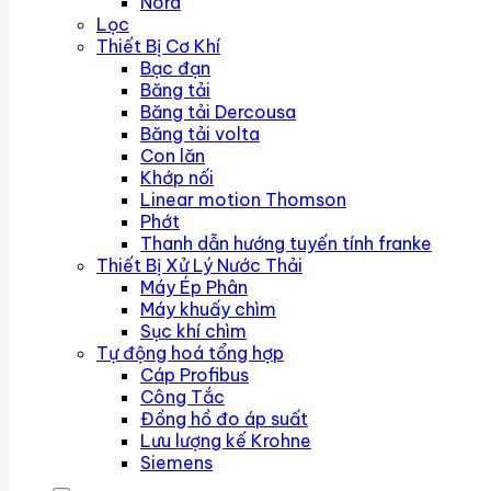
Nord
Lọc
Thiết Bị Cơ Khí
Bạc đạn
Băng tải
Băng tải Dercousa
Băng tải volta
Con lăn
Khớp nối
Linear motion Thomson
Phớt
Thanh dẫn hướng tuyến tính franke
Thiết Bị Xử Lý Nước Thải
Máy Ép Phân
Máy khuấy chìm
Sục khí chìm
Tự động hoá tổng hợp
Cáp Profibus
Công Tắc
Đồng hồ đo áp suất
Lưu lượng kế Krohne
Siemens