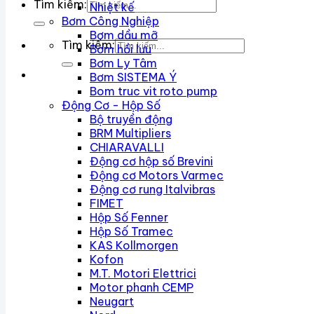
Tìm kiếm:
Nhiệt kế
Bơm Công Nghiệp
Bơm dầu mỡ
Tìm kiếm:
Bơm hồi lưu
Bơm Ly Tâm
Bơm SISTEMA Ý
Bom truc vit roto pump
Động Cơ - Hộp Số
Bộ truyền động
BRM Multipliers
CHIARAVALLI
Động cơ hộp số Brevini
Động cơ Motors Varmec
Động cơ rung Italvibras
FIMET
Hộp Số Fenner
Hộp Số Tramec
KAS Kollmorgen
Kofon
M.T. Motori Elettrici
Motor phanh CEMP
Neugart