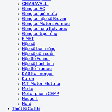
CHIARAVALLI
Động cơ AC
Động cơ giảm tốc
Động cơ hộp số Brevini
Động cơ Motors Varmec
Động cơ rung Italvibras
Động cơ trục rỗng
FIMET
Hộp số
Hộp số bánh răng
Hộp số côn xoắn
Hộp Số Fenner
Hộp số hành tinh
Hộp Số Tramec
KAS Kollmorgen
Kofon
M.T. Motori Elettrici
Mô tơ
Motor phanh CEMP
Neugart
Nord
Thiết Bị Cơ Khí