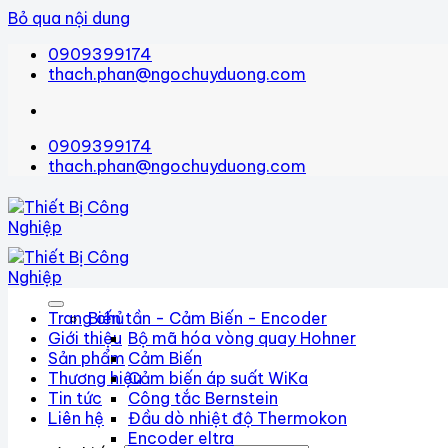
Bỏ qua nội dung
0909399174
thach.phan@ngochuyduong.com
0909399174
thach.phan@ngochuyduong.com
Trang chủ
Biến tần - Cảm Biến - Encoder
Giới thiệu
Bộ mã hóa vòng quay Hohner
Sản phẩm
Cảm Biến
Thương hiệu
Cảm biến áp suất WiKa
Tin tức
Công tắc Bernstein
Liên hệ
Đầu dò nhiệt độ Thermokon
Encoder eltra