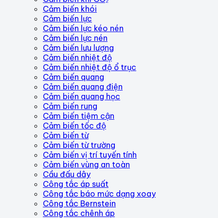
Cảm biến khói
Cảm biến lực
Cảm biến lực kéo nén
Cảm biến lực nén
Cảm biến lưu lượng
Cảm biến nhiệt độ
Cảm biến nhiệt độ ổ trục
Cảm biến quang
Cảm biến quang điện
Cảm biến quang học
Cảm biến rung
Cảm biến tiệm cận
Cảm biến tốc độ
Cảm biến từ
Cảm biến từ trường
Cảm biến vị trí tuyến tính
Cảm biến vùng an toàn
Cầu đấu dây
Công tắc áp suất
Công tắc báo mức dạng xoay
Công tắc Bernstein
Công tắc chênh áp