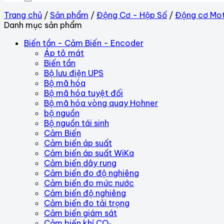
Trang chủ
/
Sản phẩm
/
Động Cơ - Hộp Số
/
Động cơ Mo
Danh mục sản phẩm
Biến tần - Cảm Biến - Encoder
Áp tô mát
Biến tần
Bộ lưu điện UPS
Bộ mã hóa
Bộ mã hóa tuyệt đối
Bộ mã hóa vòng quay Hohner
bộ nguồn
Bộ nguồn tái sinh
Cảm Biến
Cảm biến áp suất
Cảm biến áp suất WiKa
Cảm biến dây rung
Cảm biến đo độ nghiêng
Cảm biến đo mức nước
Cảm biến độ nghiêng
Cảm biến đo tải trọng
Cảm biến giám sát
Cảm biến khí CO₂