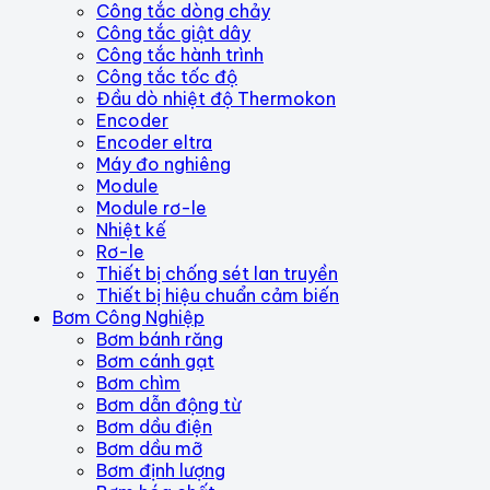
Công tắc dòng chảy
Công tắc giật dây
Công tắc hành trình
Công tắc tốc độ
Đầu dò nhiệt độ Thermokon
Encoder
Encoder eltra
Máy đo nghiêng
Module
Module rơ-le
Nhiệt kế
Rơ-le
Thiết bị chống sét lan truyền
Thiết bị hiệu chuẩn cảm biến
Bơm Công Nghiệp
Bơm bánh răng
Bơm cánh gạt
Bơm chìm
Bơm dẫn động từ
Bơm dầu điện
Bơm dầu mỡ
Bơm định lượng