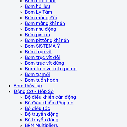
Bơm hóa chất
Bơm hồi lưu
Bơm Ly Tâm
Bơm màng đôi
Bơm màng khí nén
Bơm nhu động
Bơm piston
Bơm pittông khí nén
Bơm SISTEMA Ý
Bơm trục vít
Bơm trục vít đôi
Bơm trục vít đứng
Bom truc vit roto pump
Bơm tự mồi
Bơm tuần hoàn
Bơm thủy lực
Động Cơ - Hộp Số
Bộ điều khiển cân động
Bộ điều khiển động cơ
Bộ điều tốc
Bộ truyền động
Bộ truyền động
BRM Multipliers