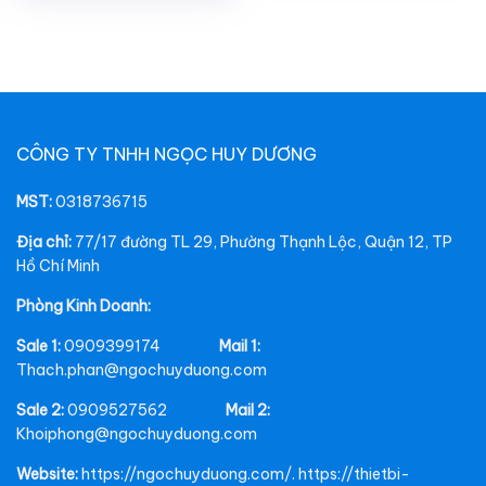
CÔNG TY TNHH NGỌC HUY DƯƠNG
MST:
0318736715
Địa chỉ:
77/17 đường TL 29, Phường Thạnh Lộc, Quận 12, TP
Hồ Chí Minh
Phòng Kinh Doanh:
Sale 1:
0909399174
Mail 1:
Thach.phan@ngochuyduong.com
Sale 2:
0909527562
Mail 2:
Khoiphong@ngochuyduong.com
Website:
https://ngochuyduong.com/. https://thietbi-