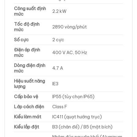
Công suất định
2.2 kW
mức
Tốc độ định
2890 vòng/phút
mức
Số cực
2 cực
Điện áp định
400 V AC, 50 Hz
mức
Dòng điện định
4.7 A
mức
Hiệu suất năng
IE3
lượng
Cấp bảo vệ
IP55 (tùy chọn IP65)
Lớp cách điện
Class F
Kiểu làm mát
IC411 (quạt hướng trục)
Kiểu lắp đặt
B3 (chân đế) / B5 (mặt bích)
Nhôm đúc nguyên khối (Aluminum