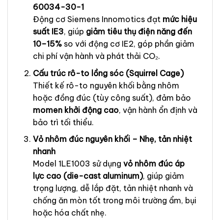
60034-30-1
Động cơ Siemens Innomotics đạt
mức hiệu
suất IE3
, giúp
giảm tiêu thụ điện năng đến
10–15%
so với động cơ IE2, góp phần giảm
chi phí vận hành và phát thải CO₂.
Cấu trúc rô-to lồng sóc (Squirrel Cage)
Thiết kế rô-to nguyên khối bằng nhôm
hoặc đồng đúc (tùy công suất), đảm bảo
momen khởi động cao
, vận hành ổn định và
bảo trì tối thiểu.
Vỏ nhôm đúc nguyên khối – Nhẹ, tản nhiệt
nhanh
Model 1LE1003 sử dụng
vỏ nhôm đúc áp
lực cao (die-cast aluminum)
, giúp giảm
trọng lượng, dễ lắp đặt, tản nhiệt nhanh và
chống ăn mòn tốt trong môi trường ẩm, bụi
hoặc hóa chất nhẹ.