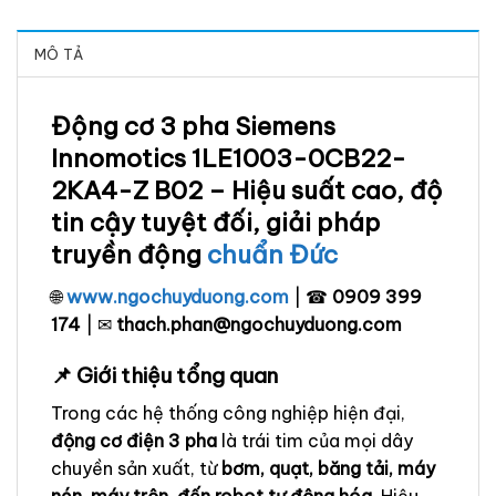
MÔ TẢ
Động cơ 3 pha Siemens
Innomotics 1LE1003-0CB22-
2KA4-Z B02 – Hiệu suất cao, độ
tin cậy tuyệt đối, giải pháp
truyền động
chuẩn Đức
🌐
www.ngochuyduong.com
| ☎
0909 399
174
| ✉
thach.phan@ngochuyduong.com
📌 Giới thiệu tổng quan
Trong các hệ thống công nghiệp hiện đại,
động cơ điện 3 pha
là trái tim của mọi dây
chuyền sản xuất, từ
bơm, quạt, băng tải, máy
nén, máy trộn, đến robot tự động hóa
. Hiệu