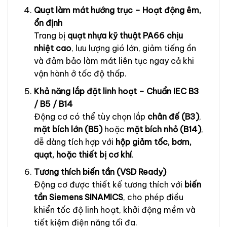
Quạt làm mát hướng trục – Hoạt động êm,
ổn định
Trang bị
quạt nhựa kỹ thuật PA66 chịu
nhiệt cao
, lưu lượng gió lớn, giảm tiếng ồn
và đảm bảo làm mát liên tục ngay cả khi
vận hành ở tốc độ thấp.
Khả năng lắp đặt linh hoạt – Chuẩn IEC B3
/ B5 / B14
Động cơ có thể tùy chọn lắp
chân đế (B3)
,
mặt bích lớn (B5)
hoặc
mặt bích nhỏ (B14)
,
dễ dàng tích hợp với
hộp giảm tốc, bơm,
quạt, hoặc thiết bị cơ khí
.
Tương thích biến tần (VSD Ready)
Động cơ được thiết kế tương thích với
biến
tần Siemens SINAMICS
, cho phép điều
khiển tốc độ linh hoạt, khởi động mềm và
tiết kiệm điện năng tối đa.