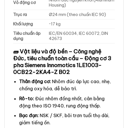
Vỏ động cơ
Housing)
Trục ra
Ø24 mm (theo chuẩn IEC 90)
Khối lượng
~17 kg
Tiêu chuẩn áp
IEC/EN 60034, IEC 60072, DIN
dụng
42673
🧱 Vật liệu và độ bền – Công nghệ
Đức, tiêu chuẩn toàn cầu – Động cơ 3
pha Siemens Innomotics 1LE1003-
0CB22-2KA4-Z B02
Thân động cơ:
Nhôm đúc áp lực cao, nhẹ,
chống oxy hóa, dễ bảo trì.
Rô-to:
Đúc nhôm đồng nhất, cân bằng
động theo ISO 1940, rung động thấp.
Bạc đạn:
NSK / SKF, bôi trơn tuổi thọ dài,
giảm tiếng ồn.