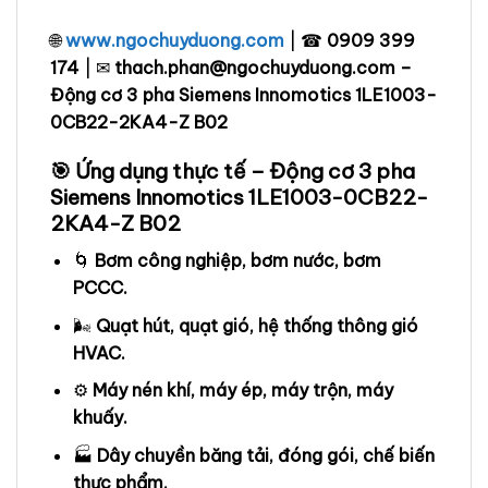
🌐
www.ngochuyduong.com
| ☎
0909 399
174
| ✉
thach.phan@ngochuyduong.com –
Động cơ 3 pha Siemens Innomotics 1LE1003-
0CB22-2KA4-Z B02
🎯 Ứng dụng thực tế – Động cơ 3 pha
Siemens Innomotics 1LE1003-0CB22-
2KA4-Z B02
🌀
Bơm công nghiệp, bơm nước, bơm
PCCC.
🌬️
Quạt hút, quạt gió, hệ thống thông gió
HVAC.
⚙️
Máy nén khí, máy ép, máy trộn, máy
khuấy.
🏭
Dây chuyền băng tải, đóng gói, chế biến
thực phẩm.