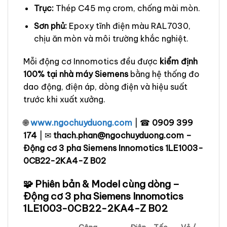
Trục:
Thép C45 mạ crom, chống mài mòn.
Sơn phủ:
Epoxy tĩnh điện màu RAL7030,
chịu ăn mòn và môi trường khắc nghiệt.
Mỗi động cơ Innomotics đều được
kiểm định
100% tại nhà máy Siemens
bằng hệ thống đo
dao động, điện áp, dòng điện và hiệu suất
trước khi xuất xưởng.
🌐
www.ngochuyduong.com
| ☎
0909 399
174
| ✉
thach.phan@ngochuyduong.com –
Động cơ 3 pha Siemens Innomotics 1LE1003-
0CB22-2KA4-Z B02
🧩 Phiên bản & Model cùng dòng –
Động cơ 3 pha Siemens Innomotics
1LE1003-0CB22-2KA4-Z B02