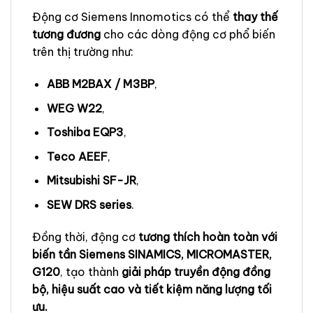
Động cơ Siemens Innomotics có thể
thay thế
tương đương
cho các dòng động cơ phổ biến
trên thị trường như:
ABB M2BAX / M3BP
,
WEG W22
,
Toshiba EQP3
,
Teco AEEF
,
Mitsubishi SF-JR
,
SEW DRS series
.
Đồng thời, động cơ
tương thích hoàn toàn với
biến tần Siemens SINAMICS, MICROMASTER,
G120
, tạo thành
giải pháp truyền động đồng
bộ, hiệu suất cao và tiết kiệm năng lượng tối
ưu.