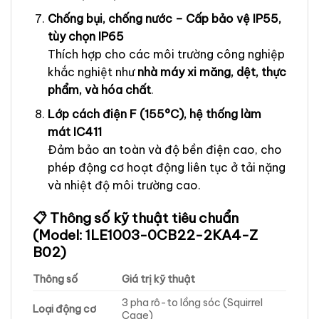
Chống bụi, chống nước – Cấp bảo vệ IP55,
tùy chọn IP65
Thích hợp cho các môi trường công nghiệp
khắc nghiệt như
nhà máy xi măng, dệt, thực
phẩm, và hóa chất
.
Lớp cách điện F (155°C), hệ thống làm
mát IC411
Đảm bảo an toàn và độ bền điện cao, cho
phép động cơ hoạt động liên tục ở tải nặng
và nhiệt độ môi trường cao.
📋 Thông số kỹ thuật tiêu chuẩn
(Model: 1LE1003-0CB22-2KA4-Z
B02)
Thông số
Giá trị kỹ thuật
3 pha rô-to lồng sóc (Squirrel
Loại động cơ
Cage)