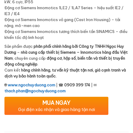
kW, 6 cực, IP55
Động cơ Siemens Innomotics 1LE2 / 1LA7 Series – hiệu suất IE2 /
IE3 / IE4
Động cơ Siemens Innomotics vỏ gang (Cast Iron Housing) – tải
nặng, mô-men cao
Động cơ Siemens Innomotics tương thích biến tần SINAMICS – điều
khiển tốc độ linh hoạt
Sản phẩm được
phân phối chính hãng bởi Công ty TNHH Ngọc Huy
Dương
–
nhà cung cấp thiết bị Siemens – Innomotics hàng đầu Việt
Nam
, chuyên cung cấp
động cơ, hộp số, biến tần và thiết bị truyền
động công nghiệp
.
Cam kết
hàng chính hãng, tư vấn kỹ thuật tận nơi, giá cạnh tranh và
dịch vụ bảo hành toàn quốc.
🌐
www.ngochuyduong.com
| ☎
0909 399 174
| ✉
thach.phan@ngochuyduong.com
MUA NGAY
Gọi điện xác nhận và giao hàng tận nơi