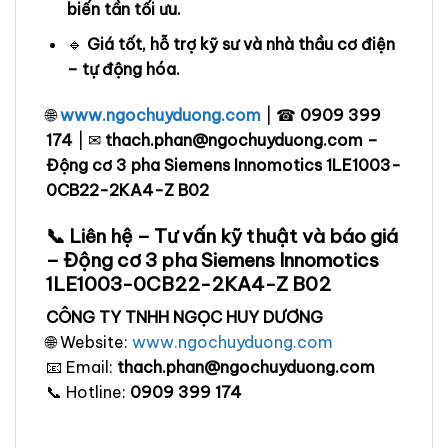
biến tần tối ưu.
🔹
Giá tốt, hỗ trợ kỹ sư và nhà thầu cơ điện
– tự động hóa.
🌐
www.ngochuyduong.com
| ☎
0909 399
174
| ✉
thach.phan@ngochuyduong.com –
Động cơ 3 pha Siemens Innomotics 1LE1003-
0CB22-2KA4-Z B02
📞 Liên hệ – Tư vấn kỹ thuật và báo giá
– Động cơ 3 pha Siemens Innomotics
1LE1003-0CB22-2KA4-Z B02
CÔNG TY TNHH NGỌC HUY DƯƠNG
🌐 Website:
www.ngochuyduong.com
📧 Email:
thach.phan@ngochuyduong.com
📞 Hotline:
0909 399 174