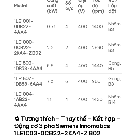
Công
Điện
Tốc
Vỏ /
Số
Model
suất
áp
độ
Lắp
cực
(kW)
(V)
(rpm)
đặt
1LE1001-
Nhôm,
0DB22-
0.75
4
400
1400
B3
4AA4
1LE1003-
Nhôm,
0CB22-
2.2
2
400
2890
B3
2KA4-Z B02
1LE1503-
Gang,
5.5
4
400
1440
1DB53-4AA4
B5
1LE1607-
Gang,
7.5
6
400
960
1DB63-6AA4
B3
1LE1004-
Nhôm,
1AB23-
1.1
4
400
1420
B14
4AA4
🔁 Tương thích – Thay thế – Kết hợp –
Động cơ 3 pha Siemens Innomotics
1LE1003-0CB22-2KA4-Z B02