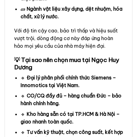
🧱
Ngành vật liệu xây dựng, dệt nhuộm, hóa
chất, xử lý nước.
Với độ tin cậy cao, bảo trì thấp và hiệu suất
vượt trội, dòng động cơ này đáp ứng hoàn
hảo mọi yêu cầu của nhà máy hiện đại.
💡 Tại sao nên chọn mua tại Ngọc Huy
Dương
🔹
Đại lý phân phối chính thức Siemens –
Innomotics tại Việt Nam.
🔹
CO/CQ đầy đủ – hàng chuẩn Đức – bảo
hành chính hãng.
🔹
Kho hàng sẵn có tại TP.HCM & Hà Nội –
giao nhanh toàn quốc.
🔹
Tư vấn kỹ thuật, chọn công suất, kết hợp