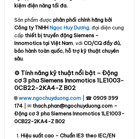
kiệm điện năng tối đa.
Sản phẩm được
phân phối chính hãng bởi
Công ty TNHH
Ngọc Huy Dương
, đại diện cung
cấp
thiết bị truyền động Siemens –
Innomotics tại Việt Nam
, với
CO/CQ đầy đủ,
bảo hành toàn quốc, hỗ trợ kỹ thuật chuyên
sâu
.
⚙️ Tính năng kỹ thuật nổi bật – Động
cơ 3 pha Siemens Innomotics 1LE1003-
0CB22-2KA4-Z B02
🌐
www.ngochuyduong.com
| ☎
0909 399
174
| ✉
thach.phan@ngochuyduong.com –
Động cơ 3 pha Siemens Innomotics 1LE1003-
0CB22-2KA4-Z B02
Hiệu suất cao – Chuẩn IE3 theo IEC/EN