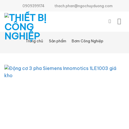
Bỏ
0909399174
thach.phan@ngochuyduong.com
qua
nội
dung
Trang chủ
/
Sản phẩm
/
Bơm Công Nghiệp