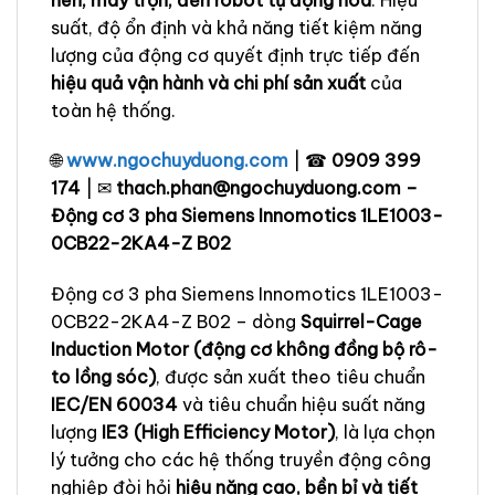
suất, độ ổn định và khả năng tiết kiệm năng
lượng của động cơ quyết định trực tiếp đến
hiệu quả vận hành và chi phí sản xuất
của
toàn hệ thống.
🌐
www.ngochuyduong.com
| ☎
0909 399
174
| ✉
thach.phan@ngochuyduong.com –
Động cơ 3 pha Siemens Innomotics 1LE1003-
0CB22-2KA4-Z B02
Động cơ 3 pha Siemens Innomotics 1LE1003-
0CB22-2KA4-Z B02 – dòng
Squirrel-Cage
Induction Motor (động cơ không đồng bộ rô-
to lồng sóc)
, được sản xuất theo tiêu chuẩn
IEC/EN 60034
và tiêu chuẩn hiệu suất năng
lượng
IE3 (High Efficiency Motor)
, là lựa chọn
lý tưởng cho các hệ thống truyền động công
nghiệp đòi hỏi
hiệu năng cao, bền bỉ và tiết