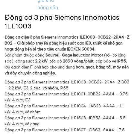
Động cơ 3 pha Siemens Innomotics
1LE1003
Động cơ điện 3 pha Siemens Innomotics 1LE1003-0CB22-2KA4-Z
B02 – Giải pháp truyền động hiệu suất cao IE3, thiết kế nhỏ gọn,
hoạt động bền bỉ theo tiêu chuẩn IEC/EN 60034.
Sản phẩm thuộc dòng
Squirrel-Cage Induction Motor
(rô-to lồng
sóc), công suất
2.2 kW
, tốc độ
2890 vòng/phút
, cấp bảo vệ
IP55
,
lớp cách điện
F
, phù hợp cho ứng dụng
bơm, quạt, băng tải, máy nén
và dây chuyền công nghiệp
.
Động cơ 3 pha Siemens Innomotics 1LE1003-0CB22-2KA4-Z B02
– 2.2 kW, IE3, 2 cực, vỏ nhôm, IP55
Động cơ 3 pha Siemens Innomotics 1LE1001-0DB22-4AA4 – 0.75
kW, 4 cực, IE3
Động cơ 3 pha Siemens Innomotics 1LE1004-1AB23-4AA4 – 1.1
kW, 4 cực, vỏ nhôm
Động cơ 3 pha Siemens Innomotics 1LE1503-1DB53-4AA4 – 5.5
kW, 4 cực, vỏ gang
Động cơ 3 pha Siemens Innomotics 1LE1607-1DB63-6AA4 – 7.5