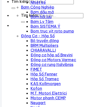
Tìm kiếm:
Nhiệt kế
Bơm Công Nghiệp
Bơm dầu mỡ
Tìm kiếm:
Bơm hồi lưu
Bơm Ly Tâm
Bơm SISTEMA Ý
Bom truc vit roto pump
Động Cơ - Hộp Số
Bộ truyền động
BRM Multipliers
CHIARAVALLI
Động cơ hộp số Brevini
Động cơ Motors Varmec
Động cơ rung Italvibras
FIMET
Hộp Số Fenner
Hộp Số Tramec
KAS Kollmorgen
Kofon
M.T. Motori Elettrici
Motor phanh CEMP
Neugart