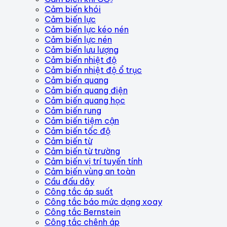
Cảm biến khói
Cảm biến lực
Cảm biến lực kéo nén
Cảm biến lực nén
Cảm biến lưu lượng
Cảm biến nhiệt độ
Cảm biến nhiệt độ ổ trục
Cảm biến quang
Cảm biến quang điện
Cảm biến quang học
Cảm biến rung
Cảm biến tiệm cận
Cảm biến tốc độ
Cảm biến từ
Cảm biến từ trường
Cảm biến vị trí tuyến tính
Cảm biến vùng an toàn
Cầu đấu dây
Công tắc áp suất
Công tắc báo mức dạng xoay
Công tắc Bernstein
Công tắc chênh áp