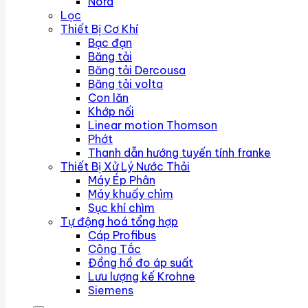
Nord
Lọc
Thiết Bị Cơ Khí
Bạc đạn
Băng tải
Băng tải Dercousa
Băng tải volta
Con lăn
Khớp nối
Linear motion Thomson
Phớt
Thanh dẫn hướng tuyến tính franke
Thiết Bị Xử Lý Nước Thải
Máy Ép Phân
Máy khuấy chìm
Sục khí chìm
Tự động hoá tổng hợp
Cáp Profibus
Công Tắc
Đồng hồ đo áp suất
Lưu lượng kế Krohne
Siemens