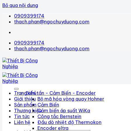
Bỏ qua nội dung
0909399174
thach.phan@ngochuyduong.com
0909399174
thach.phan@ngochuyduong.com
Trang chủ
Biến tần - Cảm Biến - Encoder
Giới thiệu
Bộ mã hóa vòng quay Hohner
Sản phẩm
Cảm Biến
Thương hiệu
Cảm biến áp suất WiKa
Tin tức
Công tắc Bernstein
Liên hệ
Đầu dò nhiệt độ Thermokon
Encoder eltra