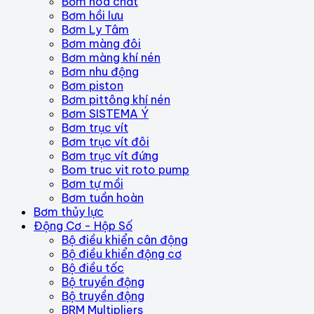
Bơm hóa chất
Bơm hồi lưu
Bơm Ly Tâm
Bơm màng đôi
Bơm màng khí nén
Bơm nhu động
Bơm piston
Bơm pittông khí nén
Bơm SISTEMA Ý
Bơm trục vít
Bơm trục vít đôi
Bơm trục vít đứng
Bom truc vit roto pump
Bơm tự mồi
Bơm tuần hoàn
Bơm thủy lực
Động Cơ - Hộp Số
Bộ điều khiển cân động
Bộ điều khiển động cơ
Bộ điều tốc
Bộ truyền động
Bộ truyền động
BRM Multipliers