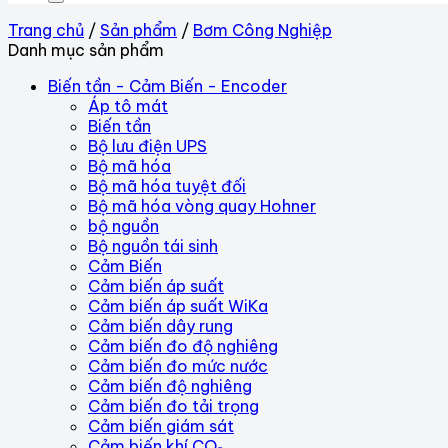
Trang chủ
/
Sản phẩm
/
Bơm Công Nghiệp
Danh mục sản phẩm
Biến tần - Cảm Biến - Encoder
Áp tô mát
Biến tần
Bộ lưu điện UPS
Bộ mã hóa
Bộ mã hóa tuyệt đối
Bộ mã hóa vòng quay Hohner
bộ nguồn
Bộ nguồn tái sinh
Cảm Biến
Cảm biến áp suất
Cảm biến áp suất WiKa
Cảm biến dây rung
Cảm biến đo độ nghiêng
Cảm biến đo mức nước
Cảm biến độ nghiêng
Cảm biến đo tải trọng
Cảm biến giám sát
Cảm biến khí CO₂