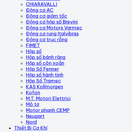
CHIARAVALLI
Động cơ AC
Động cơ giảm tốc
Động cơ hộp số Brevini
Động cơ Motors Varmec
Động cơ rung Italvibras
Động cơ trục rỗng
FIMET
Hộp số
Hộp số bánh răng
Hộp số côn xoắn
Hộp Số Fenner
Hộp số hành tinh
Hộp Số Tramec
KAS Kollmorgen
Kofon
M.T. Motori Elettrici
Mô tơ
Motor phanh CEMP
Neugart
Nord
Thiết Bị Cơ Khí