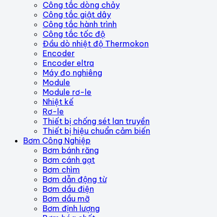
Công tắc dòng chảy
Công tắc giật dây
Công tắc hành trình
Công tắc tốc độ
Đầu dò nhiệt độ Thermokon
Encoder
Encoder eltra
Máy đo nghiêng
Module
Module rơ-le
Nhiệt kế
Rơ-le
Thiết bị chống sét lan truyền
Thiết bị hiệu chuẩn cảm biến
Bơm Công Nghiệp
Bơm bánh răng
Bơm cánh gạt
Bơm chìm
Bơm dẫn động từ
Bơm dầu điện
Bơm dầu mỡ
Bơm định lượng